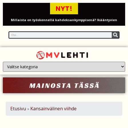
NYT!
Millaista on työskennellä kahdeksankymppisenä? Ikääntyvien
työntekijöiden arki ja haasteet
Iso-Britannia pysäytti Venäjän varjolaivaston öljytankkerin Englannin
kanaalissa – isku Putinin sotakassaan
Mies syytteessä, kun auto rysäytti läpi keilahallin seinän Derbyshiressä
New Yorkin NBA-mestaruusjuhlat riistäytyivät käsistä – teini ammuttiin
ja busseja sytytettiin tuleen Manhattanilla
Kimi ja Minttu Räikkönen juhlivat 10-vuotishääpäiväänsä – näin F1-
tähti muisti rakastaan
Etusivu
Kansainvälinen viihde
»
Nigel Farage vaatii ulkomaalaisten sulkemista pois sosiaalisesta
asuntotuotannosta