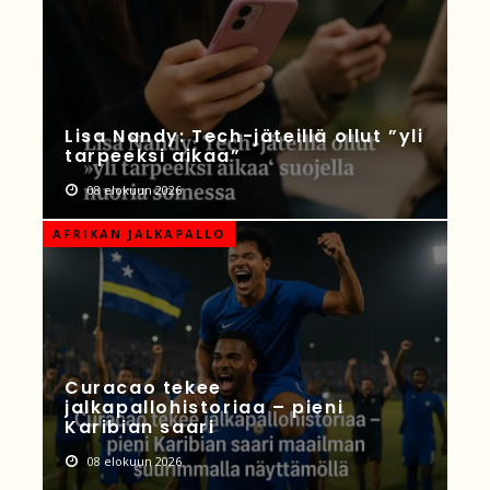
Lisa Nandy: Tech-jäteillä ollut ”yli
tarpeeksi aikaa”
08 elokuun 2026
AFRIKAN JALKAPALLO
Curacao tekee
jalkapallohistoriaa – pieni
Karibian saari
08 elokuun 2026