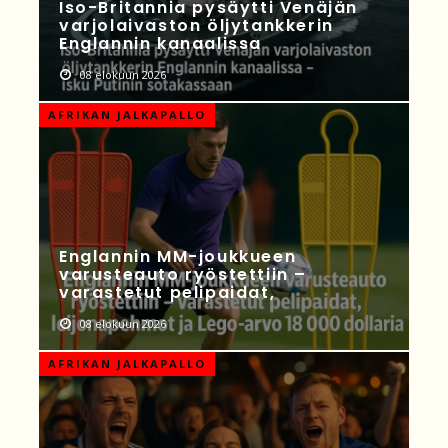
Iso-Britannia pysäytti Venäjän
varjolaivaston öljytankkerin
Englannin kanaalissa
08 elokuun 2026
AFRIKAN JALKAPALLO
Englannin MM-joukkueen
varusteauto ryöstettiin –
varastetut pelipaidat,
08 elokuun 2026
AFRIKAN JALKAPALLO