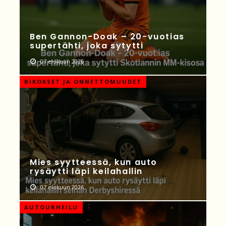
Ben Gannon-Doak – 20-vuotias
supertähti, joka sytytti
07 elokuun 2026
RIKOKSET JA ONNETTOMUUDET
Mies syytteessä, kun auto
rysäytti läpi keilahallin
07 elokuun 2026
AUTOURHEILU