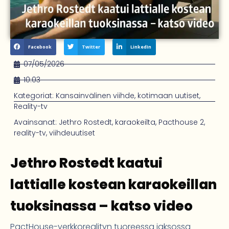
Facebook
Twitter
LinkedIn
07/05/2026
10:03
Kategoriat:
Kansainvälinen viihde
,
kotimaan uutiset
,
Reality-tv
Avainsanat:
Jethro Rostedt
,
karaokeilta
,
Pacthouse 2
,
reality-tv
,
viihdeuutiset
Jethro Rostedt kaatui
lattialle kostean karaokeillan
tuoksinassa – katso video
PactHouse-verkkorealityn tuoreessa jaksossa