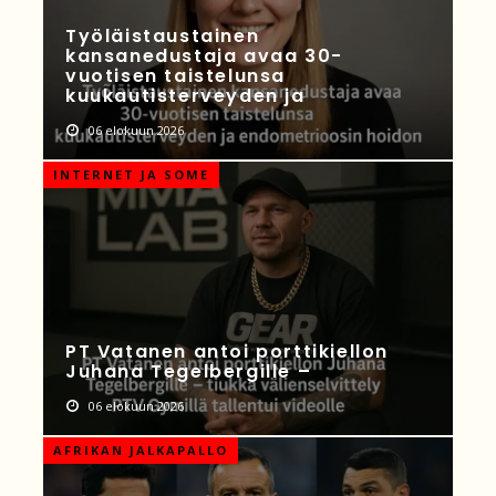
Työläistaustainen
kansanedustaja avaa 30-
vuotisen taistelunsa
kuukautisterveyden ja
06 elokuun 2026
INTERNET JA SOME
PT Vatanen antoi porttikiellon
Juhana Tegelbergille –
06 elokuun 2026
AFRIKAN JALKAPALLO