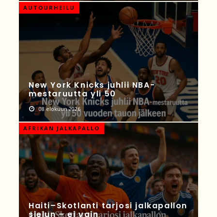
AUTOURHEILU
New York Knicks juhlii NBA-
mestaruutta yli 50
08 elokuun 2026
AFRIKAN JALKAPALLO
Haiti–Skotlanti tarjosi jalkapallon
sielun – ei vain