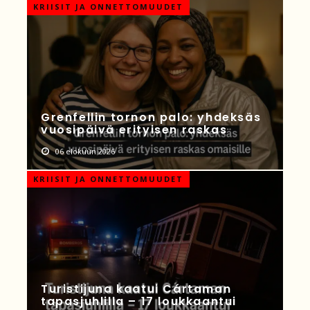
KRIISIT JA ONNETTOMUUDET
Grenfellin tornon palo: yhdeksäs
vuosipäivä erityisen raskas
06 elokuun 2026
KRIISIT JA ONNETTOMUUDET
Turistijuna kaatui Cártaman
tapasjuhlilla – 17 loukkaantui