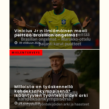
Vinicius Jr:n ilmiömäinen maali
peittää Brasilian ongelmat
09 elokuun 2026
MIELENTERVEYS
Millaista on työskennellä
kahdeksankymppisenä?
Ikääntyvien työntekijöiden arki
08 elokuun 2026