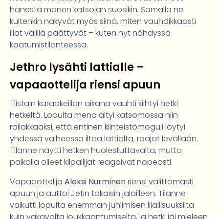
hänestä monen katsojan suosikin. Samalla ne
kuitenkin näkyvät myös siinä, miten vauhdikkaasti
illat välillä päättyvät – kuten nyt nähdyssä
kaatumistilanteessa.
Jethro lysähti lattialle –
vapaaottelija riensi apuun
Tiistain karaokeillan aikana vauhti kiihtyi hetki
hetkeltä. Lopulta meno äityi katsomossa niin
railakkaaksi, että entinen kiinteistömoguli löytyi
yhdessä vaiheessa iltaa lattialta, raajat levällään.
Tilanne näytti hetken huolestuttavalta, mutta
paikalla olleet kilpailijat reagoivat nopeasti.
Vapaaottelija
Aleksi Nurminen
riensi välittömästi
apuun ja auttoi Jetin takaisin jaloilleen. Tilanne
vaikutti lopulta enemmän juhlimisen liiallisuuksilta
kuin vakavalta loukkaantumiselta, ja hetki jäi mieleen