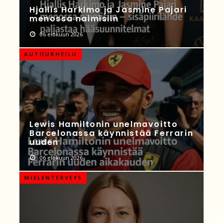
Hjallis Harkimo ja Jasmine Pajari
menossa naimisiin
06 elokuun 2026
AUTOURHEILU
Lewis Hamiltonin unelmavoitto
Barcelonassa käynnistää Ferrarin
uuden
06 elokuun 2026
MIELENTERVEYS