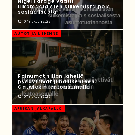
Nigel Farage vaatii
ulkomaalaisten sulkemista pois
sosiaalisesta
07 elokuun 2026
AUTOT JA LIIKENNE
Painumat sillan lähellä
pysäyttivät junaliikenteen
Gatwickin lentoasemalle
07 elokuun 2026
AFRIKAN JALKAPALLO