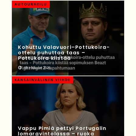
AUTOURHEILU
Kohuttu Valavuori–Pottukoira-
ottelu puhuttaa taas –
Pottukoira kiistää
08 elokuun 2026
KANSAINVÄLINEN VIIHDE
Vappu Pimiä pettyi Portugalin
lomaravintolassa – ruoka