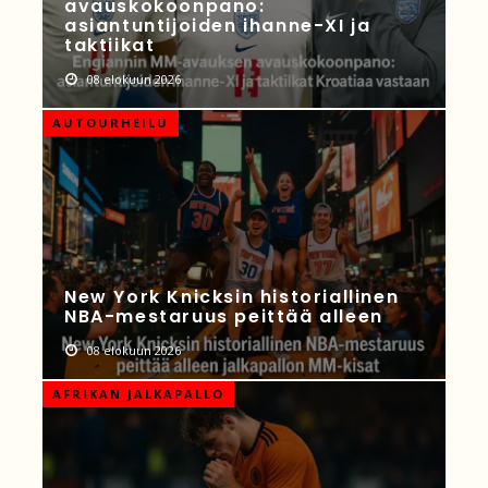
avauskokoonpano:
asiantuntijoiden ihanne-XI ja
taktiikat
08 elokuun 2026
AUTOURHEILU
New York Knicksin historiallinen
NBA-mestaruus peittää alleen
08 elokuun 2026
AFRIKAN JALKAPALLO