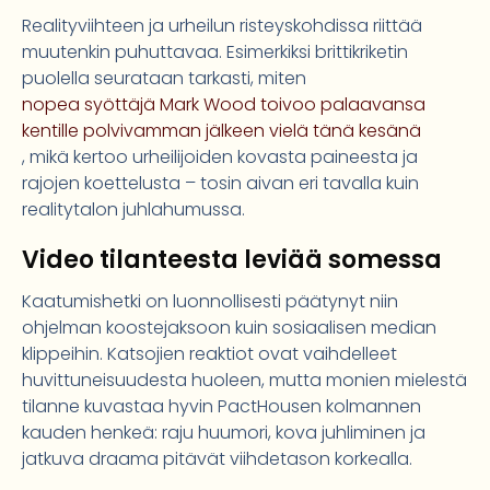
Realityviihteen ja urheilun risteyskohdissa riittää
muutenkin puhuttavaa. Esimerkiksi brittikriketin
puolella seurataan tarkasti, miten
nopea syöttäjä Mark Wood toivoo palaavansa
kentille polvivamman jälkeen vielä tänä kesänä
, mikä kertoo urheilijoiden kovasta paineesta ja
rajojen koettelusta – tosin aivan eri tavalla kuin
realitytalon juhlahumussa.
Video tilanteesta leviää somessa
Kaatumishetki on luonnollisesti päätynyt niin
ohjelman koostejaksoon kuin sosiaalisen median
klippeihin. Katsojien reaktiot ovat vaihdelleet
huvittuneisuudesta huoleen, mutta monien mielestä
tilanne kuvastaa hyvin PactHousen kolmannen
kauden henkeä: raju huumori, kova juhliminen ja
jatkuva draama pitävät viihdetason korkealla.