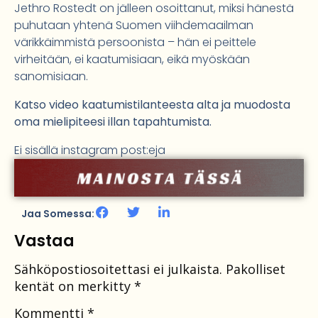
Jethro Rostedt on jälleen osoittanut, miksi hänestä
puhutaan yhtenä Suomen viihdemaailman
värikkäimmistä persoonista – hän ei peittele
virheitään, ei kaatumisiaan, eikä myöskään
sanomisiaan.
Katso video kaatumistilanteesta alta ja muodosta
oma mielipiteesi illan tapahtumista.
Ei sisällä instagram post:eja
Jaa Somessa:
Vastaa
Sähköpostiosoitettasi ei julkaista.
Pakolliset
kentät on merkitty
*
Kommentti
*