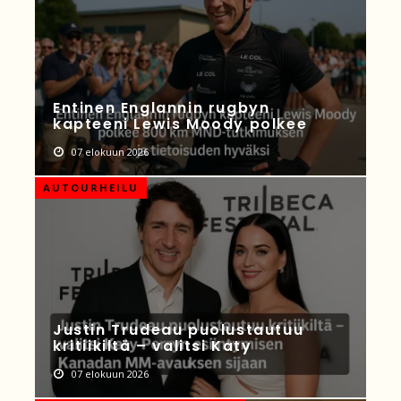
Entinen Englannin rugbyn
kapteeni Lewis Moody polkee
07 elokuun 2026
AUTOURHEILU
Justin Trudeau puolustautuu
kritiikiltä – valitsi Katy
07 elokuun 2026