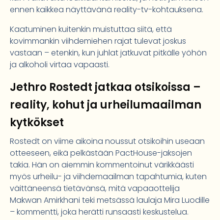
ennen kaikkea näyttävänä reality-tv-kohtauksena.
Kaatuminen kuitenkin muistuttaa siitä, että
kovimmankin viihdemiehen rajat tulevat joskus
vastaan – etenkin, kun juhlat jatkuvat pitkälle yöhön
ja alkoholi virtaa vapaasti.
Jethro Rostedt jatkaa otsikoissa –
reality, kohut ja urheilumaailman
kytkökset
Rostedt on viime aikoina noussut otsikoihin useaan
otteeseen, eikä pelkästään PactHouse-jaksojen
takia. Hän on aiemmin kommentoinut värikkäästi
myös urheilu- ja viihdemaailman tapahtumia, kuten
väittäneensä tietävänsä, mitä vapaaottelija
Makwan Amirkhani teki metsässä laulaja Mira Luodille
– kommentti, joka herätti runsaasti keskustelua.