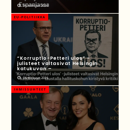
06 elokuun 2026
EU-POLITIIKKA
“Korruptio-Petteri ulos” -
julisteet valtasivat Helsingin
katukuvan –
06 elokuun 2026
IHMISSUHTEET