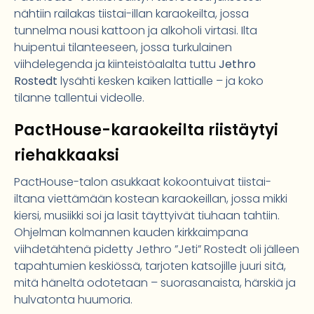
nähtiin railakas tiistai-illan karaokeilta, jossa
tunnelma nousi kattoon ja alkoholi virtasi. Ilta
huipentui tilanteeseen, jossa turkulainen
viihdelegenda ja kiinteistöalalta tuttu
Jethro
Rostedt
lysähti kesken kaiken lattialle – ja koko
tilanne tallentui videolle.
PactHouse-karaokeilta riistäytyi
riehakkaaksi
PactHouse-talon asukkaat kokoontuivat tiistai-
iltana viettämään kostean karaokeillan, jossa mikki
kiersi, musiikki soi ja lasit täyttyivät tiuhaan tahtiin.
Ohjelman kolmannen kauden kirkkaimpana
viihdetähtenä pidetty Jethro ”Jeti” Rostedt oli jälleen
tapahtumien keskiössä, tarjoten katsojille juuri sitä,
mitä häneltä odotetaan – suorasanaista, härskiä ja
hulvatonta huumoria.