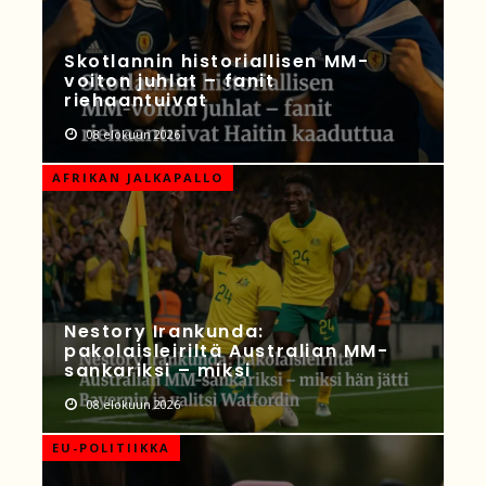
Skotlannin historiallisen MM-
voiton juhlat – fanit
riehaantuivat
08 elokuun 2026
AFRIKAN JALKAPALLO
Nestory Irankunda:
pakolaisleiriltä Australian MM-
sankariksi – miksi
08 elokuun 2026
EU-POLITIIKKA