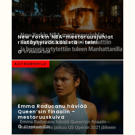
New Yorkin NBA-mestaruusjuhlat
riistäytyivät käsistä – teini
07 elokuun 2026
AUTOURHEILU
Emma Raducanu häviää
Queen’sin finaalin –
mestaruuskuiva
07 elokuun 2026