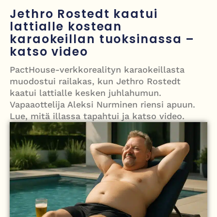
Painumat sillan lähellä pysäyttivät junaliikenteen Gatwickin
Jethro Rostedt kaatui
lentoasemalle
lattialle kostean
karaokeillan tuoksinassa –
Justin Trudeau puolustautuu kritiikiltä – valitsi Katy Perryn
katso video
esiintymisen Kanadan MM-avauksen sijaan
PactHouse-verkkorealityn karaokeillasta
Grenfellin tornon palo: yhdeksäs vuosipäivä erityisen raskas omaisille
muodostui railakas, kun Jethro Rostedt
kaatui lattialle kesken juhlahumun.
Turistijuna kaatui Cártaman tapasjuhlilla – 17 loukkaantui Espanjassa
Vapaaottelija Aleksi Nurminen riensi apuun.
Lue, mitä illassa tapahtui ja katso video.