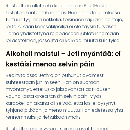
Rostedt on ollut koko kauden ajan PactHousen
kiistaton kontenttikuningas. Hän on ladellut talossa
tuttuun tyyliinsä nokkelia, toisinaan rajujakin heittoja,
joilta kukaan kanssakilpailija ei ole täysin turvassa.
Tämä yhdistettynä reippaaseen juhlatunnelmaan
loi asetelman, jossa ilta oli kaikkea muuta kuin tylsä.
Alkoholi maistui – Jeti myöntää: ei
kestäisi menoa selvin päin
Realitytalossa Jethro on puhunut avoimesti
suhteestaan juhlimiseen. Hän on suoraan
myöntänyt, ettei usko jaksavansa PactHousen
vauhdikasta arkea täysin selvin päin. Myös
karaokeillan aikana oli selvää, että lasi ei pysynyt
tyhjänä pitkään, ja meno muuttui illan edetessä yhä
rennommaksi ja riehakkaammaksi.
Rostedtin rehellisyys ja itseironia ovat tehneet