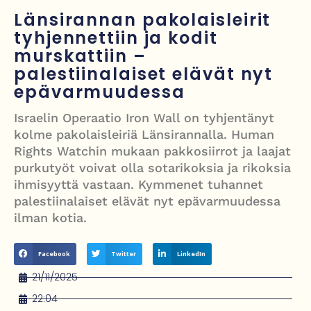
kanaalissa – isku Putinin sotakassaan
Länsirannan pakolaisleirit
Mies syytteessä, kun auto rysäytti läpi keilahallin seinän Derbyshiressä
tyhjennettiin ja kodit
murskattiin –
New Yorkin NBA-mestaruusjuhlat riistäytyivät käsistä – teini ammuttiin
palestiinalaiset elävät nyt
ja busseja sytytettiin tuleen Manhattanilla
epävarmuudessa
Kimi ja Minttu Räikkönen juhlivat 10-vuotishääpäiväänsä – näin F1-
Israelin Operaatio Iron Wall on tyhjentänyt
tähti muisti rakastaan
kolme pakolaisleiriä Länsirannalla. Human
Rights Watchin mukaan pakkosiirrot ja laajat
Nigel Farage vaatii ulkomaalaisten sulkemista pois sosiaalisesta
purkutyöt voivat olla sotarikoksia ja rikoksia
asuntotuotannosta
ihmisyyttä vastaan. Kymmenet tuhannet
palestiinalaiset elävät nyt epävarmuudessa
ilman kotia.
Facebook
Twitter
LinkedIn
21/11/2025
22:04