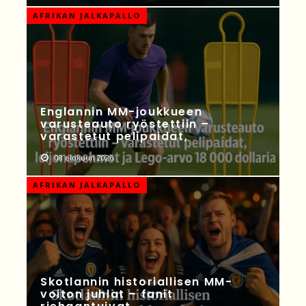
AFRIKAN JALKAPALLO
Englannin MM-joukkueen
varusteauto ryöstettiin –
varastetut pelipaidat,
08 elokuun 2026
AFRIKAN JALKAPALLO
Skotlannin historiallisen MM-
voiton juhlat – fanit