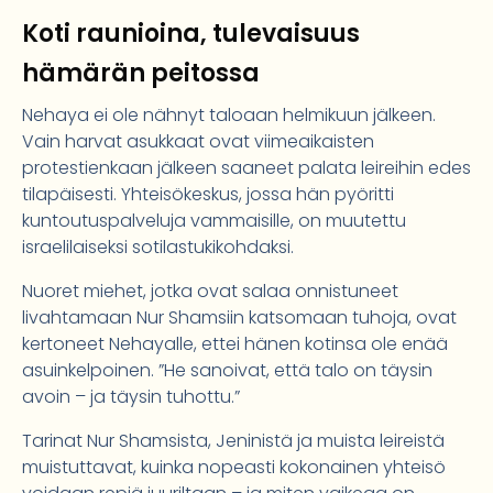
Koti raunioina, tulevaisuus
hämärän peitossa
Nehaya ei ole nähnyt taloaan helmikuun jälkeen.
Vain harvat asukkaat ovat viimeaikaisten
protestienkaan jälkeen saaneet palata leireihin edes
tilapäisesti. Yhteisökeskus, jossa hän pyöritti
kuntoutuspalveluja vammaisille, on muutettu
israelilaiseksi sotilastukikohdaksi.
Nuoret miehet, jotka ovat salaa onnistuneet
livahtamaan Nur Shamsiin katsomaan tuhoja, ovat
kertoneet Nehayalle, ettei hänen kotinsa ole enää
asuinkelpoinen. ”He sanoivat, että talo on täysin
avoin – ja täysin tuhottu.”
Tarinat Nur Shamsista, Jeninistä ja muista leireistä
muistuttavat, kuinka nopeasti kokonainen yhteisö