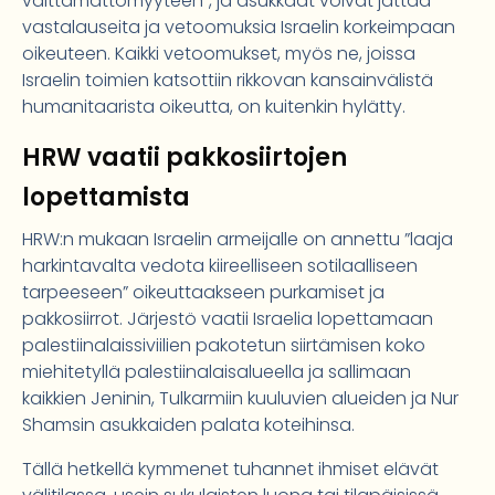
välttämättömyyteen”, ja asukkaat voivat jättää
vastalauseita ja vetoomuksia Israelin korkeimpaan
oikeuteen. Kaikki vetoomukset, myös ne, joissa
Israelin toimien katsottiin rikkovan kansainvälistä
humanitaarista oikeutta, on kuitenkin hylätty.
HRW vaatii pakkosiirtojen
lopettamista
HRW:n mukaan Israelin armeijalle on annettu ”laaja
harkintavalta vedota kiireelliseen sotilaalliseen
tarpeeseen” oikeuttaakseen purkamiset ja
pakkosiirrot. Järjestö vaatii Israelia lopettamaan
palestiinalaissiviilien pakotetun siirtämisen koko
miehitetyllä palestiinalaisalueella ja sallimaan
kaikkien Jeninin, Tulkarmiin kuuluvien alueiden ja Nur
Shamsin asukkaiden palata koteihinsa.
Tällä hetkellä kymmenet tuhannet ihmiset elävät