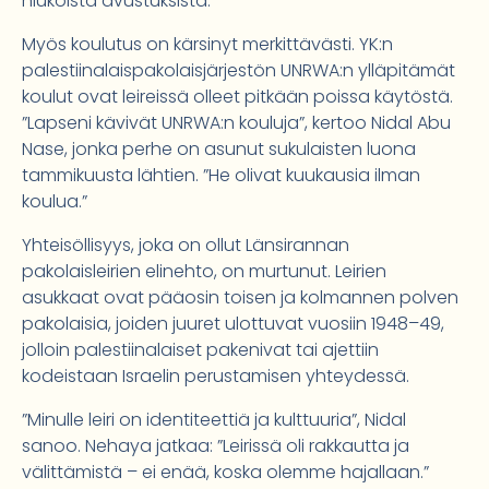
niukoista avustuksista.
Myös koulutus on kärsinyt merkittävästi. YK:n
palestiinalaispakolaisjärjestön UNRWA:n ylläpitämät
koulut ovat leireissä olleet pitkään poissa käytöstä.
”Lapseni kävivät UNRWA:n kouluja”, kertoo Nidal Abu
Nase, jonka perhe on asunut sukulaisten luona
tammikuusta lähtien. ”He olivat kuukausia ilman
koulua.”
Yhteisöllisyys, joka on ollut Länsirannan
pakolaisleirien elinehto, on murtunut. Leirien
asukkaat ovat pääosin toisen ja kolmannen polven
pakolaisia, joiden juuret ulottuvat vuosiin 1948–49,
jolloin palestiinalaiset pakenivat tai ajettiin
kodeistaan Israelin perustamisen yhteydessä.
”Minulle leiri on identiteettiä ja kulttuuria”, Nidal
sanoo. Nehaya jatkaa: ”Leirissä oli rakkautta ja
välittämistä – ei enää, koska olemme hajallaan.”