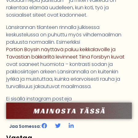
voidaan repiä juuriltaan – ja miten vaikeaa on
rakentaa elämää uudelleen, kun koti, työ ja
sosiaaliset siteet ovat kadonneet.
Länsirannan tilanteen rinnalla julkisessa
keskustelussa on puhuttu myös viihdemaailman
paluusta normaaliin. Esimerkiksi
Portion Boysin näyttävä paluu keikkalavoille ja
Tavastian bäkkäriltä levinneet Tiina Forsbyn kuvat
ovat saaneet huomiota – kontrasti sodan ja
pakkosiirtojen arkeen Länsirannalla on kuitenkin
jyrkkä ja muistuttaa, kuinka eriarvoisesti rauha ja
turvallisuus jakautuvat maailmassa.
Ei sisällä instagram post:eja
Jaa Somessa: