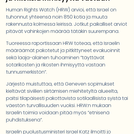
Human Rights Watch (HRW) arvioi, että Israel on
tuhonnut yhteensä noin 850 kotia ja muuta
rakennusta kolmessa leirissä. Jotkut paikalliset arviot
pitävät vahinkojen määrää tätäkin suurempana.
Tuoreessa raportissaan HRW toteaa, että Israelin
määräämät pakotetut ja pitkittyneet evakuoinnit
sekä laaja-alainen tuhoaminen ”täyttävät
sotarikosten ja rikosten ihmisyyttä vastaan
tunnusmerkistön”.
Järjestö muistuttaa, että Geneven sopimukset
kieltävät siviilien siirtämisen miehitetyltä alueelta,
paitsi tilapäisesti pakottavista sotilaallisista syistä tai
väestön turvallisuuden vuoksi. HRW:n mukaan
Israelin toimia voidaan pitää myös ”etnisenä
puhdistuksena”.
Israelin puolustusministeri Israel Katz ilmoitti jo