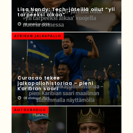
Lisa Nandy: Tech-jäteillä ollut ”yli
tarpeeksi aikaa”
08 elokuun 2026
AFRIKAN JALKAPALLO
Curacao tekee
jalkapallohistoriaa – pieni
Karibian saari
08 elokuun 2026
AUTOURHEILU