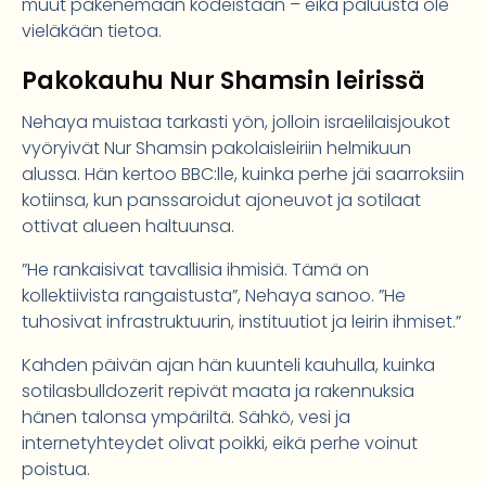
muut pakenemaan kodeistaan – eikä paluusta ole
vieläkään tietoa.
Pakokauhu Nur Shamsin leirissä
Nehaya muistaa tarkasti yön, jolloin israelilaisjoukot
vyöryivät Nur Shamsin pakolaisleiriin helmikuun
alussa. Hän kertoo BBC:lle, kuinka perhe jäi saarroksiin
kotiinsa, kun panssaroidut ajoneuvot ja sotilaat
ottivat alueen haltuunsa.
”He rankaisivat tavallisia ihmisiä. Tämä on
kollektiivista rangaistusta”, Nehaya sanoo. ”He
tuhosivat infrastruktuurin, instituutiot ja leirin ihmiset.”
Kahden päivän ajan hän kuunteli kauhulla, kuinka
sotilasbulldozerit repivät maata ja rakennuksia
hänen talonsa ympäriltä. Sähkö, vesi ja
internetyhteydet olivat poikki, eikä perhe voinut
poistua.