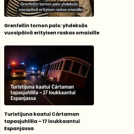
Grenfellin tornon palo: yhdeksäs
vuosipäivä erityisen raskas omaisille
Turistijuna kaatui Cártaman
tapasjuhlilla – 17 loukkaantui
Espanjassa