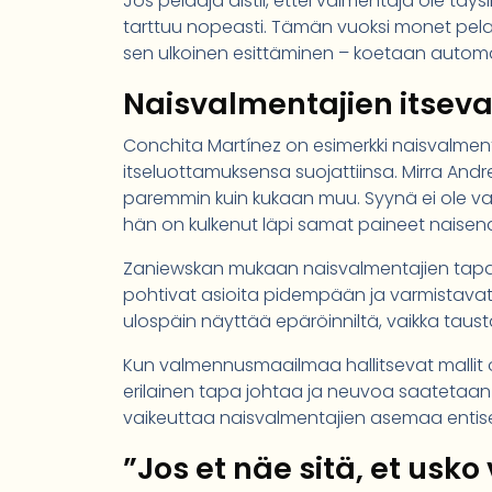
Jos pelaaja aistii, ettei valmentaja ole t
tarttuu nopeasti. Tämän vuoksi monet pelaa
sen ulkoinen esittäminen – koetaan autom
Naisvalmentajien itseva
Conchita Martínez on esimerkki naisvalmen
itseluottamuksensa suojattiinsa. Mirra An
paremmin kuin kukaan muu. Syynä ei ole v
hän on kulkenut läpi samat paineet naisena 
Zaniewskan mukaan naisvalmentajien tapaa 
pohtivat asioita pidempään ja varmistavat
ulospäin näyttää epäröinniltä, vaikka tausta
Kun valmennusmaailmaa hallitsevat mallit 
erilainen tapa johtaa ja neuvoa saatetaan 
vaikeuttaa naisvalmentajien asemaa entis
”Jos et näe sitä, et usko 