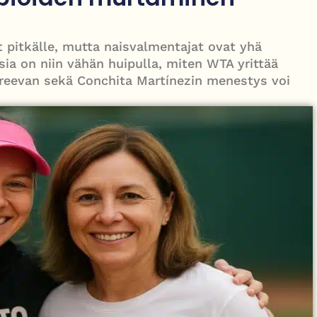
 joka jäi oppositioon mutta muutti politiikan suunnan
 pitkälle, mutta naisvalmentajat ovat yhä
isia on niin vähän huipulla, miten WTA yrittää
dreevan sekä Conchita Martínezin menestys voi