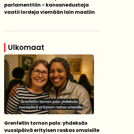
parlamenttiin – kansanedustaja
vaatii lordeja viemään lain maaliin
Ulkomaat
Grenfellin tornon palo: yhdeksäs
vuosipäivä erityisen raskas omaisille