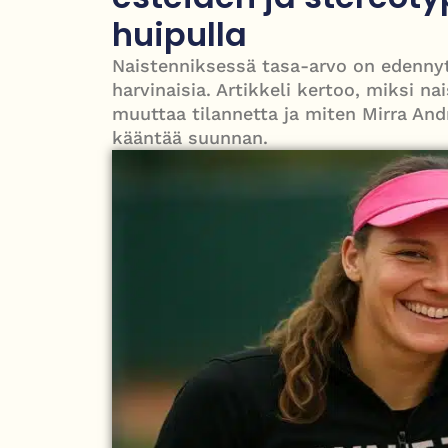
Roy Hattersley – työväenpuolueen modernisoija,
huipulla
Naistenniksessä tasa-arvo on edennyt
harvinaisia. Artikkeli kertoo, miksi na
muuttaa tilannetta ja miten Mirra An
kääntää suunnan.