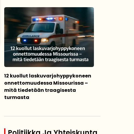
12 kuollut laskuvarjohyppykoneen
onnettomuudessa Missourissa –
mitä tiedetään traagisesta
turmasta
Politiikka Ja Yhteiskunta