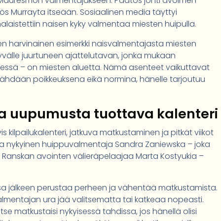
 Mauresmon valmentajakseen. Päätös johti avoimen
myös Murrayta itseään. Sosiaalinen media täyttyi
laistettiin naisen kyky valmentaa miesten huipulla.
n harvinainen esimerkki naisvalmentajasta miesten
syvälle juurtuneen ajattelutavan, jonka mukaan
ksessä – on miesten aluetta. Nämä asenteet vaikuttavat
n nähdään poikkeuksena eikä normina, hänelle tarjoutuu
a uupumusta tuottava kalenteri
is kilpailukalenteri, jatkuva matkustaminen ja pitkät viikot
 ja nykyinen huippuvalmentaja Sandra Zaniewska – joka
 Ranskan avointen välieräpelaajaa Marta Kostyukia –
sa jälkeen perustaa perheen ja vähentää matkustamista.
 valmentajan ura jää valitsematta tai katkeaa nopeasti.
se matkustaisi nykyisessä tahdissa, jos hänellä olisi