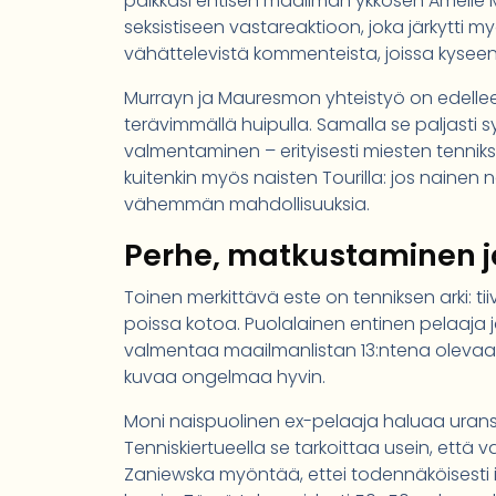
palkkasi entisen maailman ykkösen Amélie
seksistiseen vastareaktioon, joka järkytti 
vähättelevistä kommenteista, joissa kyseena
Murrayn ja Mauresmon yhteistyö on edellee
terävimmällä huipulla. Samalla se paljasti 
valmentaminen – erityisesti miesten tenni
kuitenkin myös naisten Tourilla: jos naine
vähemmän mahdollisuuksia.
Perhe, matkustaminen j
Toinen merkittävä este on tenniksen arki: tiiv
poissa kotoa. Puolalainen entinen pelaaja
valmentaa maailmanlistan 13:ntena olevaa
kuvaa ongelmaa hyvin.
Moni naispuolinen ex-pelaaja haluaa uran
Tenniskiertueella se tarkoittaa usein, että
Zaniewska myöntää, ettei todennäköisesti it