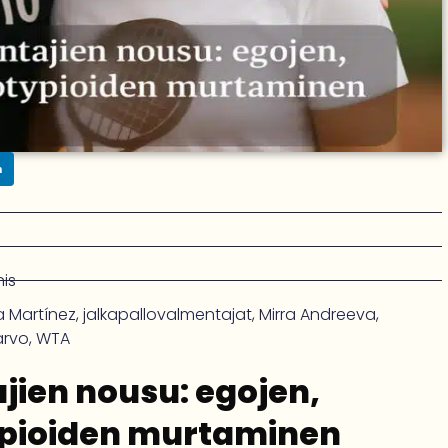
n
nis
 Martínez
,
jalkapallovalmentajat
,
Mirra Andreeva
,
arvo
,
WTA
jien nousu: egojen,
typioiden murtaminen