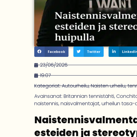
Facebook
Twitter
LinkedI
23/06/2026
19:07
Kategoriat:
Autourheilu
,
Naisten urheilu
,
ten
Avainsanat:
Britannian tennistähti
,
Conchita
naistennis
,
naisvalmentajat
,
urheilun tasa-
Naistennisvalmenta
esteiden ja stereo