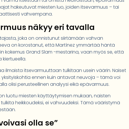
äysin varma itsestään tai omista neuvoistaan, epävarmuus
jat hakeutuvat miesten luo, joiden itsevarmuus – tai
aattisesti vahvempana.
rmuus näkyy eri tavalla
tajasta, joka on onnistunut siirtämään vahvan
dreeva on korostanut, että Martínez ymmärtää häntä
ain kokemus Grand Slam -mestarina, vaan myös se, että
kiertueella.
ilmaista itsevarmuuttaan tulkitaan usein väärin. Naiset
 yksityiskohtia ennen kuin antavat neuvoja – tämä voi
lla olisi perusteellinen analyysi eikä epävarmuus.
on luotu miesten käyttäytymisen mukaan, naisten
tulkita heikkoudeksi, ei vahvuudeksi. Tämä vääristymä
estään.
voivasi olla se”