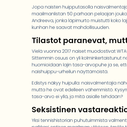
Jopa naisten huipputasolla naisvalmentajat 
maailmanlistan 50 parhaan pelaajan jouko
Andreeva, jonka läpimurto muistutti koko laj
kunhan he saavat mahdollisuuden.
Tilastot paranevat, mut
Vielä vuonna 2017 naiset muodostivat WTA-ki
Sittemmin osuus on yli kolminkertaistunut no
huomioidaan lajin tasa-arvopuhe ja se, et
naishuippu-urheilun näyttämöistä.
Edistys näkyy huipulla: naisvalmentajia n
mutta he ovat edelleen vähemmistö. Kysymy
tasa-arvo ei yllä, ja mitä asialle tehdään?
Seksistinen vastareaktio
Yksi tennishistorian puhutuimmista valment