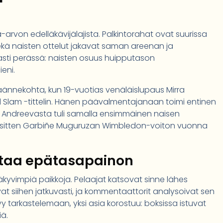
rvon edelläkävijälajista. Palkintorahat ovat suurissa
 sekä naisten ottelut jakavat saman areenan ja
asti perässä: naisten osuus huipputason
eni.
äännekohta, kun 19-vuotias venäläislupaus Mirra
Slam -tittelin. Hänen päävalmentajanaan toimi entinen
 Andreevasta tuli samalla ensimmäinen naisen
 sitten Garbiñe Muguruzan Wimbledon-voiton vuonna
staa epätasapainon
äkyvimpiä paikkoja. Pelaajat katsovat sinne lähes
at siihen jatkuvasti, ja kommentaattorit analysoivat sen
y tarkastelemaan, yksi asia korostuu: boksissa istuvat
ä.