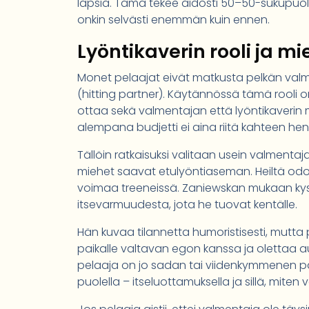
lapsia. Tämä tekee aidosti 50–50-sukupuoli
onkin selvästi enemmän kuin ennen.
Lyöntikaverin rooli ja m
Monet pelaajat eivät matkusta pelkän valme
(hitting partner). Käytännössä tämä rooli 
ottaa sekä valmentajan että lyöntikaverin mu
alempana budjetti ei aina riitä kahteen hen
Tällöin ratkaisuksi valitaan usein valmentaj
miehet saavat etulyöntiaseman. Heiltä odot
voimaa treeneissä. Zaniewskan mukaan kyse
itsevarmuudesta, jota he tuovat kentälle.
Hän kuvaa tilannetta humoristisesti, mutta
paikalle valtavan egon kanssa ja olettaa a
pelaaja on jo sadan tai viidenkymmenen par
puolella – itseluottamuksella ja sillä, miten