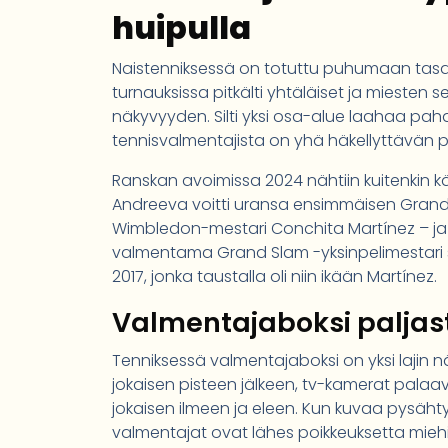
huipulla
Naistenniksessä on totuttu puhumaan tasa-a
turnauksissa pitkälti yhtäläiset ja miesten
näkyvyyden. Silti yksi osa-alue laahaa pah
tennisvalmentajista on yhä häkellyttävän pi
Ranskan avoimissa 2024 nähtiin kuitenkin k
Andreeva voitti uransa ensimmäisen Grand 
Wimbledon-mestari Conchita Martínez – ja
valmentama Grand Slam -yksinpelimestari
2017, jonka taustalla oli niin ikään Martínez.
Valmentajaboksi palja
Tenniksessä valmentajaboksi on yksi lajin n
jokaisen pisteen jälkeen, tv-kamerat palaav
jokaisen ilmeen ja eleen. Kun kuvaa pysähty
valmentajat ovat lähes poikkeuksetta miehi