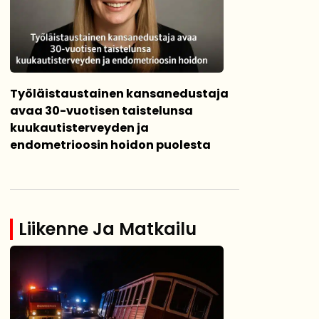
Työläistaustainen kansanedustaja
avaa 30-vuotisen taistelunsa
kuukautisterveyden ja
endometrioosin hoidon puolesta
Liikenne Ja Matkailu