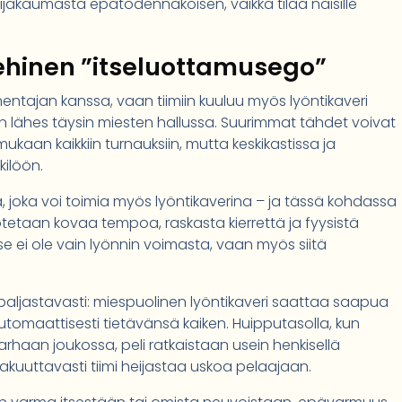
jakaumasta epätodennäköisen, vaikka tilaa naisille
iehinen ”itseluottamusego”
ntajan kanssa, vaan tiimiin kuuluu myös lyöntikaveri
on lähes täysin miesten hallussa. Suurimmat tähdet voivat
kaan kaikkiin turnauksiin, mutta keskikastissa ja
kilöön.
a, joka voi toimia myös lyöntikaverina – ja tässä kohdassa
etaan kovaa tempoa, raskasta kierrettä ja fyysistä
 ei ole vain lyönnin voimasta, vaan myös siitä
 paljastavasti: miespuolinen lyöntikaveri saattaa saapua
utomaattisesti tietävänsä kaiken. Huipputasolla, kun
haan joukossa, peli ratkaistaan usein henkisellä
 vakuuttavasti tiimi heijastaa uskoa pelaajaan.