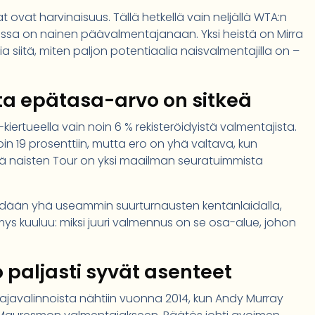
ovat harvinaisuus. Tällä hetkellä vain neljällä WTA:n
ssa on nainen päävalmentajanaan. Yksi heistä on Mirra
ia siitä, miten paljon potentiaalia naisvalmentajilla on –
ta epätasa-arvo on sitkeä
ertueella vain noin 6 % rekisteröidyistä valmentajista.
in 19 prosenttiin, mutta ero on yhä valtava, kun
tä naisten Tour on yksi maailman seuratuimmista
ähdään yhä useammin suurturnausten kentänlaidalla,
s kuuluu: miksi juuri valmennus on se osa-alue, johon
 paljasti syvät asenteet
ajavalinnoista nähtiin vuonna 2014, kun Andy Murray