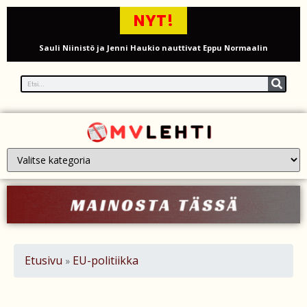
NYT!
Sauli Niinistö ja Jenni Haukio nauttivat Eppu Normaalin
päätöskonsertista Tampereella – kuva Ratinan stadionilta
Mika Poutala vakavassa traktorionnettomuudessa – jalka
murskaantui ja varpaat vaarassa
Venäläiset perheet ”herättävät” Ukrainassa kaatuneita läheisiään
tekoälyn avulla
Onko Britannialla sokea piste UFO-havainnoissa? – UAP-ilmiöiden
tutkinta kyseenalaistetaan
Millaista on työskennellä kahdeksankymppisenä? Ikääntyvien
Etusivu
EU-politiikka
»
työntekijöiden arki ja haasteet
Iso-Britannia pysäytti Venäjän varjolaivaston öljytankkerin Englannin