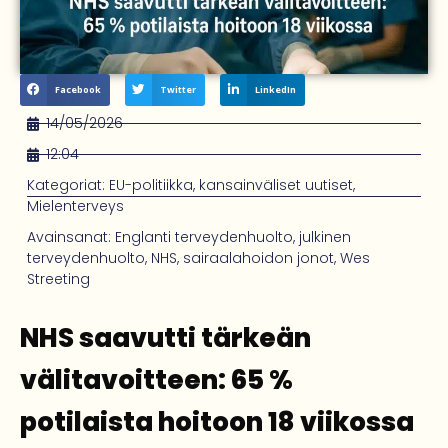
Facebook
Twitter
LinkedIn
14/05/2026
12:04
Kategoriat:
EU-politiikka
,
kansainväliset uutiset
,
Mielenterveys
Avainsanat:
Englanti terveydenhuolto
,
julkinen
terveydenhuolto
,
NHS
,
sairaalahoidon jonot
,
Wes
Streeting
NHS saavutti tärkeän
välitavoitteen: 65 %
potilaista hoitoon 18 viikossa