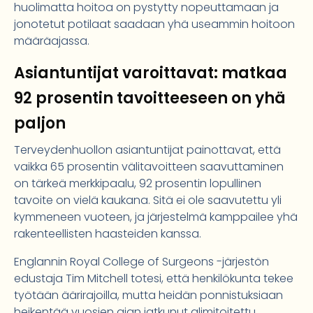
huolimatta hoitoa on pystytty nopeuttamaan ja
jonotetut potilaat saadaan yhä useammin hoitoon
määräajassa.
Asiantuntijat varoittavat: matkaa
92 prosentin tavoitteeseen on yhä
paljon
Terveydenhuollon asiantuntijat painottavat, että
vaikka 65 prosentin välitavoitteen saavuttaminen
on tärkeä merkkipaalu, 92 prosentin lopullinen
tavoite on vielä kaukana. Sitä ei ole saavutettu yli
kymmeneen vuoteen, ja järjestelmä kamppailee yhä
rakenteellisten haasteiden kanssa.
Englannin Royal College of Surgeons -järjestön
edustaja Tim Mitchell totesi, että henkilökunta tekee
työtään äärirajoilla, mutta heidän ponnistuksiaan
heikentää vuosien ajan jatkunut alimitoitettu