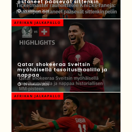
ostaneet pääsevät sittenkin
09 elokuun 2026
AFRIKAN JALKAPALLO
Qatar shokeeraa Sveitsin
myöhäisellä tasoitusmaalilla ja
nappaa
09 elokuun 2026
AFRIKAN JALKAPALLO