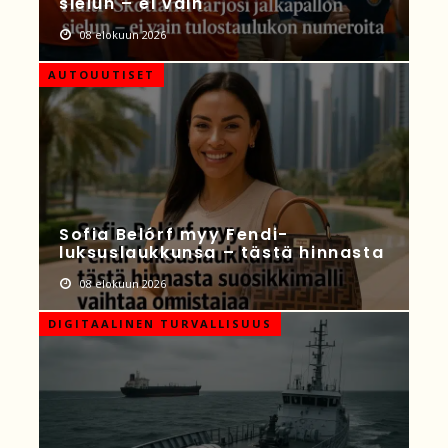
sielun – ei vain
08 elokuun 2026
AUTOUUTISET
Sofia Belórf myy Fendi-
luksuslaukkunsa – tästä hinnasta
08 elokuun 2026
DIGITAALINEN TURVALLISUUS