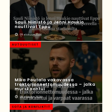
Sauli Niinistö ja Jenni Haukio
nauttivat Eppu
09 elokuun 2026
AUTOUUTISET
Mika Poutala vakavassa
traktorionnettomuudessa – jalka
murskaantui
09 elokuun 2026
SOTA JA KONFLIKTIT