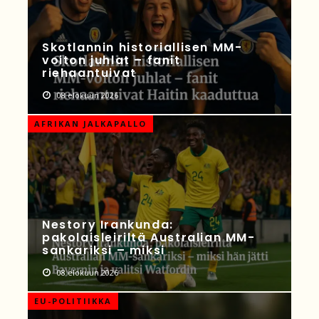
Skotlannin historiallisen MM-
voiton juhlat – fanit
riehaantuivat
08 elokuun 2026
AFRIKAN JALKAPALLO
Nestory Irankunda:
pakolaisleiriltä Australian MM-
sankariksi – miksi
08 elokuun 2026
EU-POLITIIKKA