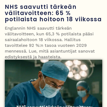
kanaalissa – isku Putinin sotakassaan
NHS saavutti tärkeän
Mies syytteessä, kun auto rysäytti läpi keilahallin seinän Derbyshiressä
välitavoitteen: 65 %
potilaista hoitoon 18 viikossa
New Yorkin NBA-mestaruusjuhlat riistäytyivät käsistä – teini ammuttiin
ja busseja sytytettiin tuleen Manhattanilla
Englannin NHS saavutti tärkeän
välitavoitteen, kun 65,3 % potilaista pääsi
Kimi ja Minttu Räikkönen juhlivat 10-vuotishääpäiväänsä – näin F1-
sairaalahoitoon 18 viikossa. Hallitus
tähti muisti rakastaan
tavoittelee 92 %:n tasoa vuoteen 2029
mennessä. Lue, mitä asiantuntijat sanovat
Nigel Farage vaatii ulkomaalaisten sulkemista pois sosiaalisesta
edistyksestä ja haasteista.
asuntotuotannosta