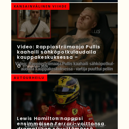
KANSAINVÄLINEN VIIHDE
Video: Rappiostriimaaja Pullis
kaahaili sähköpotkulaudalla
kauppakeskuksessa –
07 elokuun 2026
AUTOURHEILU
Lewis Hamilton nappasi
ensimmäisen Ferrari-voittonsa
dramatiikan sävyttämässä