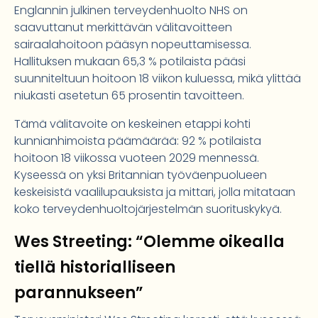
Englannin julkinen terveydenhuolto NHS on
saavuttanut merkittävän välitavoitteen
sairaalahoitoon pääsyn nopeuttamisessa.
Hallituksen mukaan 65,3 % potilaista pääsi
suunniteltuun hoitoon 18 viikon kuluessa, mikä ylittää
niukasti asetetun 65 prosentin tavoitteen.
Tämä välitavoite on keskeinen etappi kohti
kunnianhimoista päämäärää: 92 % potilaista
hoitoon 18 viikossa vuoteen 2029 mennessä.
Kyseessä on yksi Britannian työväenpuolueen
keskeisistä vaalilupauksista ja mittari, jolla mitataan
koko terveydenhuoltojärjestelmän suorituskykyä.
Wes Streeting: “Olemme oikealla
tiellä historialliseen
parannukseen”