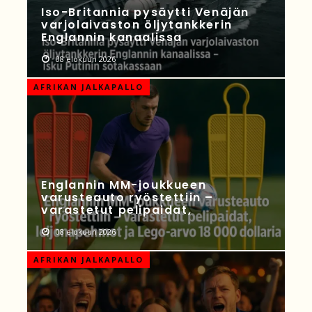
Iso-Britannia pysäytti Venäjän
varjolaivaston öljytankkerin
Englannin kanaalissa
08 elokuun 2026
AFRIKAN JALKAPALLO
Englannin MM-joukkueen
varusteauto ryöstettiin –
varastetut pelipaidat,
08 elokuun 2026
AFRIKAN JALKAPALLO