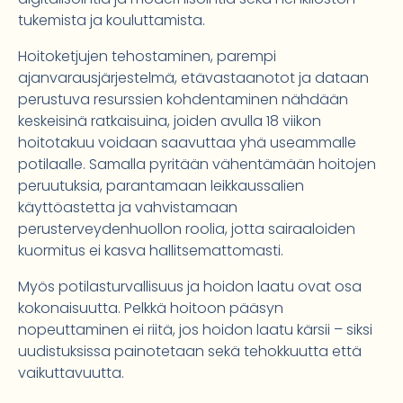
tukemista ja kouluttamista.
Hoitoketjujen tehostaminen, parempi
ajanvarausjärjestelmä, etävastaanotot ja dataan
perustuva resurssien kohdentaminen nähdään
keskeisinä ratkaisuina, joiden avulla 18 viikon
hoitotakuu voidaan saavuttaa yhä useammalle
potilaalle. Samalla pyritään vähentämään hoitojen
peruutuksia, parantamaan leikkaussalien
käyttöastetta ja vahvistamaan
perusterveydenhuollon roolia, jotta sairaaloiden
kuormitus ei kasva hallitsemattomasti.
Myös potilasturvallisuus ja hoidon laatu ovat osa
kokonaisuutta. Pelkkä hoitoon pääsyn
nopeuttaminen ei riitä, jos hoidon laatu kärsii – siksi
uudistuksissa painotetaan sekä tehokkuutta että
vaikuttavuutta.