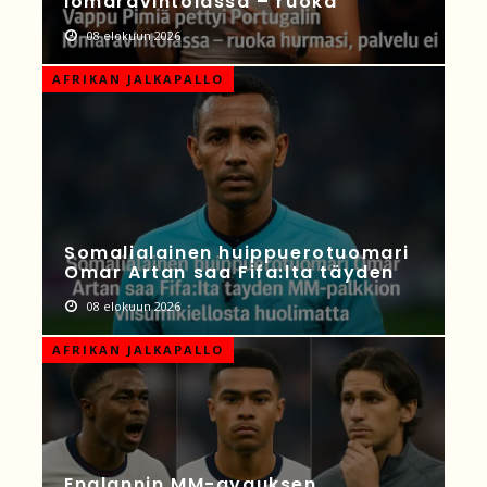
lomaravintolassa – ruoka
08 elokuun 2026
AFRIKAN JALKAPALLO
Somalialainen huippuerotuomari
Omar Artan saa Fifa:lta täyden
08 elokuun 2026
AFRIKAN JALKAPALLO
Englannin MM-avauksen