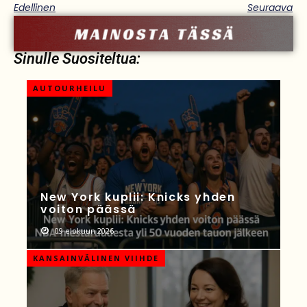
Edellinen
Seuraava
Sinulle Suositeltua:
AUTOURHEILU
New York kuplii: Knicks yhden
voiton päässä
09 elokuun 2026
KANSAINVÄLINEN VIIHDE