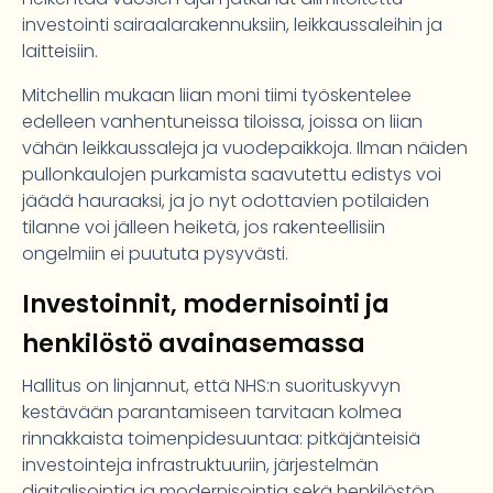
investointi sairaalarakennuksiin, leikkaussaleihin ja
laitteisiin.
Mitchellin mukaan liian moni tiimi työskentelee
edelleen vanhentuneissa tiloissa, joissa on liian
vähän leikkaussaleja ja vuodepaikkoja. Ilman näiden
pullonkaulojen purkamista saavutettu edistys voi
jäädä hauraaksi, ja jo nyt odottavien potilaiden
tilanne voi jälleen heiketä, jos rakenteellisiin
ongelmiin ei puututa pysyvästi.
Investoinnit, modernisointi ja
henkilöstö avainasemassa
Hallitus on linjannut, että NHS:n suorituskyvyn
kestävään parantamiseen tarvitaan kolmea
rinnakkaista toimenpidesuuntaa: pitkäjänteisiä
investointeja infrastruktuuriin, järjestelmän
digitalisointia ja modernisointia sekä henkilöstön