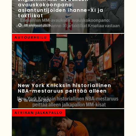
avauskokoonpano:
asiantuntijoiden ihanne-XI ja
taktiikat
08 elokuun 2026
AUTOURHEILU
New York Knicksin historiallinen
NBA-mestaruus peittää alleen
08 elokuun 2026
AFRIKAN JALKAPALLO