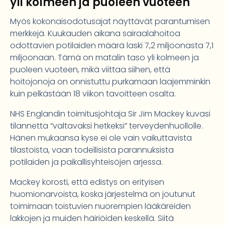
yli kolmeen ja puoleen vuoteen
Myös kokonaisodotusajat näyttävät parantumisen
merkkejä. Kuukauden aikana sairaalahoitoa
odottavien potilaiden määrä laski 7,2 miljoonasta 7,1
miljoonaan. Tämä on matalin taso yli kolmeen ja
puoleen vuoteen, mikä viittaa siihen, että
hoitojonoja on onnistuttu purkamaan laajemminkin
kuin pelkästään 18 viikon tavoitteen osalta.
NHS Englandin toimitusjohtaja Sir Jim Mackey kuvasi
tilannetta “valtavaksi hetkeksi” terveydenhuollolle.
Hänen mukaansa kyse ei ole vain vaikuttavista
tilastoista, vaan todellisista parannuksista
potilaiden ja paikallisyhteisöjen arjessa.
Mackey korosti, että edistys on erityisen
huomionarvoista, koska järjestelmä on joutunut
toimimaan toistuvien nuorempien lääkäreiden
lakkojen ja muiden häiriöiden keskellä. Siitä