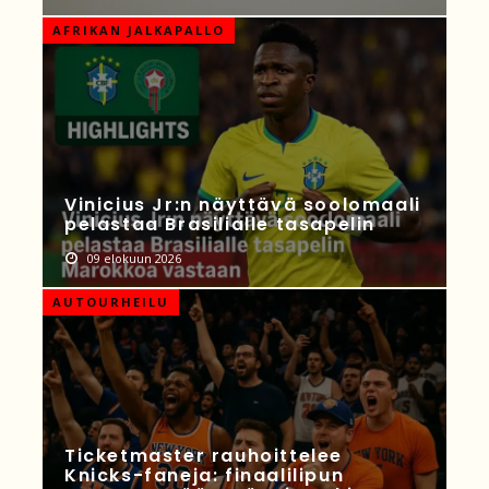
AFRIKAN JALKAPALLO
Vinicius Jr:n näyttävä soolomaali
pelastaa Brasilialle tasapelin
09 elokuun 2026
AUTOURHEILU
Ticketmaster rauhoittelee
Knicks-faneja: finaalilipun