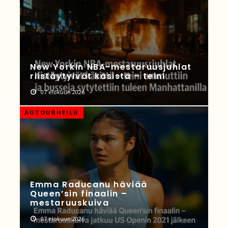
New Yorkin NBA-mestaruusjuhlat
riistäytyivät käsistä – teini
07 elokuun 2026
AUTOURHEILU
Emma Raducanu häviää
Queen’sin finaalin –
mestaruuskuiva
07 elokuun 2026