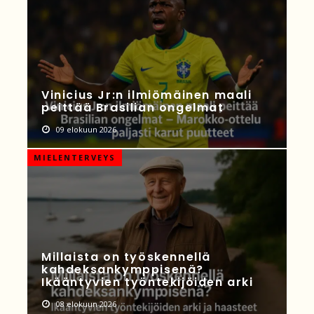
Vinicius Jr:n ilmiömäinen maali
peittää Brasilian ongelmat
09 elokuun 2026
MIELENTERVEYS
Millaista on työskennellä
kahdeksankymppisenä?
Ikääntyvien työntekijöiden arki
08 elokuun 2026