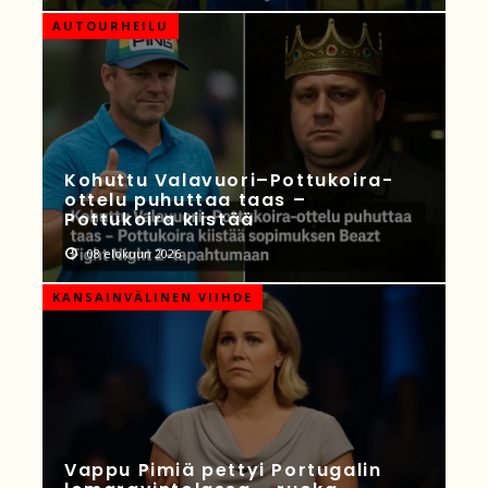
AUTOURHEILU
Kohuttu Valavuori–Pottukoira-
ottelu puhuttaa taas –
Pottukoira kiistää
08 elokuun 2026
KANSAINVÄLINEN VIIHDE
Vappu Pimiä pettyi Portugalin