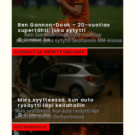
Ben Gannon-Doak – 20-vuotias
supertähti, joka sytytti
07 elokuun 2026
RIKOKSET JA ONNETTOMUUDET
Mies syytteessä, kun auto
rysäytti läpi keilahallin
07 elokuun 2026
AUTOURHEILU