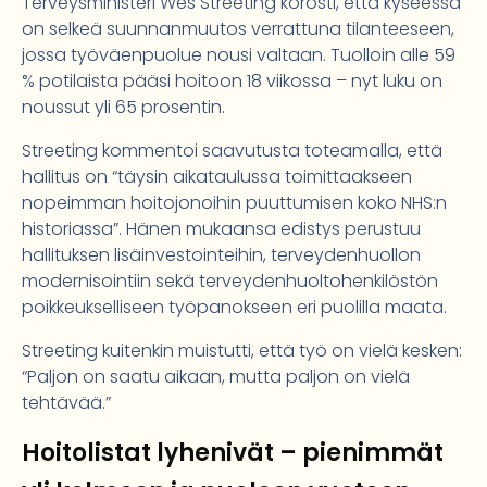
Terveysministeri Wes Streeting korosti, että kyseessä
on selkeä suunnanmuutos verrattuna tilanteeseen,
jossa työväenpuolue nousi valtaan. Tuolloin alle 59
% potilaista pääsi hoitoon 18 viikossa – nyt luku on
noussut yli 65 prosentin.
Streeting kommentoi saavutusta toteamalla, että
hallitus on “täysin aikataulussa toimittaakseen
nopeimman hoitojonoihin puuttumisen koko NHS:n
historiassa”. Hänen mukaansa edistys perustuu
hallituksen lisäinvestointeihin, terveydenhuollon
modernisointiin sekä terveydenhuoltohenkilöstön
poikkeukselliseen työpanokseen eri puolilla maata.
Streeting kuitenkin muistutti, että työ on vielä kesken:
“Paljon on saatu aikaan, mutta paljon on vielä
tehtävää.”
Hoitolistat lyhenivät – pienimmät