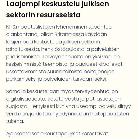
Laajempi keskustelu julkisen
sektorin resursseista
NHS:n odotuslistojen lyheneminen tapahtuu
ajankohtana, jolloin Britanniassa käydään
laajempaa keskustelua julkisen sektorin
rahoituksesta, henkilöstöpulasta ja palveluiden
priorisoinnista. Terveydenhuolto on yksi vaalien
keskeisimmistä teemoista, ja puolueet kilpailevat
uskottavimmista suunnitelmista hoitojonojen
purkamiseksi ja palveluiden turvaamiseksi.
Samalla keskustellaan myös terveydenhuollon
digitalisaatiosta, tietoturvasta ja potilastietojen
suojasta – erityisesti kun yhä useampi palvelu siirtyy
verkkoon, ja dataa hyödynnetään hoitopäätösten
tukena.
Ajankohtaiset oikeustapaukset korostavat