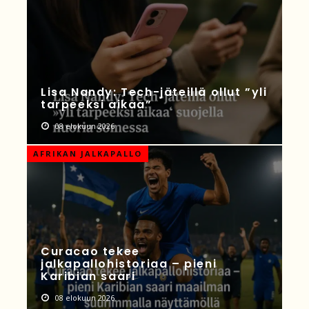
Lisa Nandy: Tech-jäteillä ollut ”yli
tarpeeksi aikaa”
08 elokuun 2026
AFRIKAN JALKAPALLO
Curacao tekee
jalkapallohistoriaa – pieni
Karibian saari
08 elokuun 2026