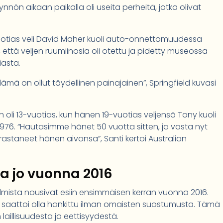
ynnön aikaan paikalla oli useita perheitä, jotka olivat
-vuotias veli David Maher kuoli auto-onnettomuudessa
, että veljen ruumiinosia oli otettu ja pidetty museossa
iasta.
, elämä on ollut täydellinen painajainen”, Springfield kuvasi
li 13-vuotias, kun hänen 19-vuotias veljensä Tony kuoli
. “Hautasimme hänet 50 vuotta sitten, ja vasta nyt
astaneet hänen aivonsa”, Santi kertoi Australian
ua jo vuonna 2016
mista nousivat esiin ensimmäisen kerran vuonna 2016.
ä saattoi olla hankittu ilman omaisten suostumusta. Tämä
aillisuudesta ja eettisyydestä.