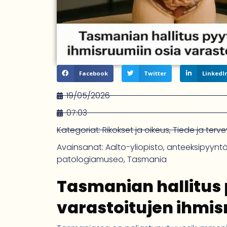
Facebook
Twitter
LinkedI
19/05/2026
07:03
Kategoriat:
Rikokset ja oikeus
,
Tiede ja terve
Avainsanat:
Aalto-yliopisto
,
anteeksipyynt
patologiamuseo
,
Tasmania
Tasmanian hallitus 
varastoitujen ihmis