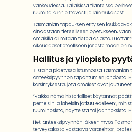
vankeudessa. Tällaisissa tilanteissa perheet
ruumiita kunnioittavasti ja lainmukaisesti.
Tasmanian tapauksen erityisen loukkaavaksi 
ainoastaan tieteelliseen opetukseen, vaan
omaisilla oli mitään tietoa asiasta. Luott
oikeuslääketieteelliseen järjestelmään on nä
Hallitus ja yliopisto pyy
Tiistaina pidetyssä istunnossa Tasmanian ter
anteeksipyynnön tapahtumien johdosta. H
kärsimyksestä, jota omaiset ovat joutunee
“Vaikka nämä historialliset käytännöt päätty
perheisiin ja läheisiin jatkuu edelleen”, minis
ruumiinosista, näytteistä tai jäännöksistä. He
Heti anteeksipyynnön jälkeen myös Tasmanian 
terveysalasta vastaava vararehtori, profes