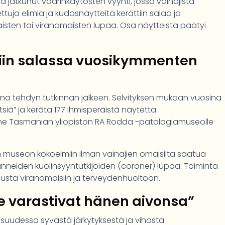
jatkunut väärinkäytösten vyyhti, jossa vainajista
tuja elimiä ja kudosnäytteitä kerättiin salaa ja
aisten tai viranomaisten lupaa. Osa näytteistä päätyi
tiin salassa vuosikymmenten
onna tehdyn tutkinnan jälkeen. Selvityksen mukaan vuosina
etsiä” ja kerätä 177 ihmisperäistä näytettä
ne Tasmanian yliopiston RA Rodda -patologiamuseolle
iin museon kokoelmiin ilman vainajien omaisilta saatua
nneiden kuolinsyyntutkijoiden (coroner) lupaa. Toiminta
amusta viranomaisiin ja terveydenhuoltoon.
He varastivat hänen aivonsa”
isuudessa syvästä järkytyksestä ja vihasta.