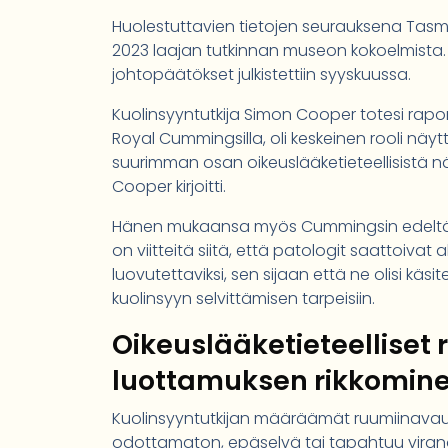
Huolestuttavien tietojen seurauksena Tasm
2023 laajan tutkinnan museon kokoelmista. 
johtopäätökset julkistettiin syyskuussa.
Kuolinsyyntutkija Simon Cooper totesi raporti
Royal Cummingsilla, oli keskeinen rooli näy
suurimman osan oikeuslääketieteellisistä nä
Cooper kirjoitti.
Hänen mukaansa myös Cummingsin edeltäjät
on viitteitä siitä, että patologit saattoiva
luovutettaviksi, sen sijaan että ne olisi käs
kuolinsyyn selvittämisen tarpeisiin.
Oikeuslääketieteelliset
luottamuksen rikkomin
Kuolinsyyntutkijan määräämät ruumiinavauk
odottamaton, epäselvä tai tapahtuu viran