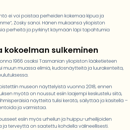
tö ei voi poistaa perheiden kokemaa kipua ja
amme”, Zosky sanoi. Hänen mukaansa yliopiston
sia perheitä ja pyrkinyt käymään läpi tapahtumia
ja kokoelman sulkeminen
onna 1966 osaksi Tasmanian yliopiston lääketieteen
ui muun muassa elimiä, kudosnäytteitä ja luurakenteita,
koulutuksessa.
oistettiin museon näyttelyistä vuonna 2018, ennen
ksen myötä on noussut esiin laajempi keskustelu siitä,
isperäisiä näytteitä tulisi kerätä, säilyttää ja käsitellä –
ntoida ja varmistaa.
usseet esiin myös urheilun ja huippu-urheilijoiden
a terveyttä on saatettu kohdella välineellisesti.