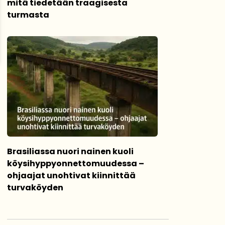
mitä tiedetään traagisesta
turmasta
Brasiliassa nuori nainen kuoli
köysihyppyonnettomuudessa –
ohjaajat unohtivat kiinnittää
turvaköyden