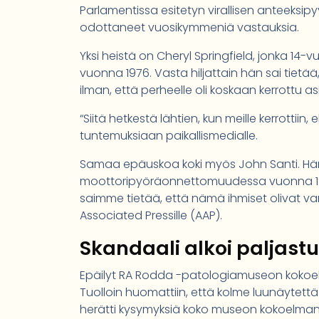
Parlamentissa esitetyn virallisen anteeksipy
odottaneet vuosikymmeniä vastauksia.
Yksi heistä on Cheryl Springfield, jonka 14
vuonna 1976. Vasta hiljattain hän sai tietää
ilman, että perheelle oli koskaan kerrottu as
“Siitä hetkestä lähtien, kun meille kerrottiin
tuntemuksiaan paikallismedialle.
Samaa epäuskoa koki myös John Santi. Hän o
moottoripyöräonnettomuudessa vuonna 1976
saimme tietää, että nämä ihmiset olivat var
Associated Pressille (AAP).
Skandaali alkoi paljast
Epäilyt RA Rodda -patologiamuseon kokoel
Tuolloin huomattiin, että kolme luunäytett
herätti kysymyksiä koko museon kokoelman l