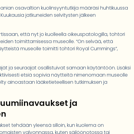
anian osavaltion kuolinsyyntutkija määräsi huhtikuussa
Kuukausia jatkuneiden selvitysten jälkeen
ssaan, että nyt jo kuolleella oikeuspatologilla, tohtori
tteiden toimittamisessa museolle. “On selvää, että
ytteistä museolle toimitti tohtori Royal Cummings”,
 ja seuraajat osallistuivat samaan käytäntöön. Lisäksi
t aktiivisesti etsiä sopivia näytteitä nimenomaan museolle
itelty ainoastaan lääketieteellisen tutkimuksen ja
 ruumiinavaukset ja
en
set tehdään yleensä silloin, kun kuolema on
omaisten valvonnassa, kuten säilöönotossa tai