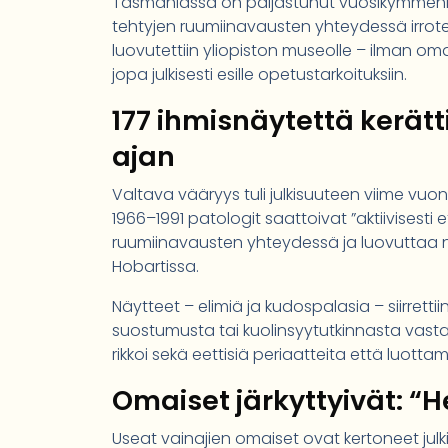
Tasmaniassa on paljastunut vuosikymmeniä 
tehtyjen ruumiinavausten yhteydessä irrotet
luovutettiin yliopiston museolle – ilman om
jopa julkisesti esille opetustarkoituksiin.
177 ihmisnäytettä kerät
ajan
Valtava vääryys tuli julkisuuteen viime vu
1966–1991 patologit saattoivat ”aktiivisesti 
ruumiinavausten yhteydessä ja luovuttaa 
Hobartissa.
Näytteet – elimiä ja kudospalasia – siirrett
suostumusta tai kuolinsyytutkinnasta vasta
rikkoi sekä eettisiä periaatteita että luott
Omaiset järkyttyivät: “
Useat vainajien omaiset ovat kertoneet julk