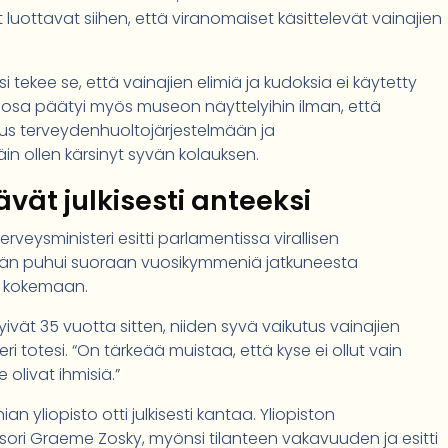
 luottavat siihen, että viranomaiset käsittelevät vainajien
tekee se, että vainajien elimiä ja kudoksia ei käytetty
 osa päätyi myös museon näyttelyihin ilman, että
amus terveydenhuoltojärjestelmään ja
in ollen kärsinyt syvän kolauksen.
tävät julkisesti anteeksi
veysministeri esitti parlamentissa virallisen
än puhui suoraan vuosikymmeniä jatkuneesta
t kokemaan.
ivät 35 vuotta sitten, niiden syvä vaikutus vainajien
teri totesi. “On tärkeää muistaa, että kyse ei ollut vain
 olivat ihmisiä.”
yliopisto otti julkisesti kantaa. Yliopiston
sori Graeme Zosky, myönsi tilanteen vakavuuden ja esitti