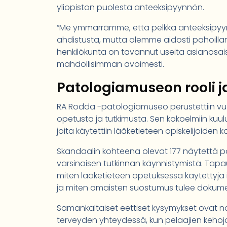
yliopiston puolesta anteeksipyynnön.
“Me ymmärrämme, että pelkkä anteeksipyyn
ahdistusta, mutta olemme aidosti pahoill
henkilökunta on tavannut useita asianosai
mahdollisimman avoimesti.
Patologiamuseon rooli 
RA Rodda -patologiamuseo perustettiin vu
opetusta ja tutkimusta. Sen kokoelmiin kuul
joita käytettiin lääketieteen opiskelijoiden 
Skandaalin kohteena olevat 177 näytettä p
varsinaisen tutkinnan käynnistymistä. Tapau
miten lääketieteen opetuksessa käytettyjä ihm
ja miten omaisten suostumus tulee dokume
Samankaltaiset eettiset kysymykset ovat no
terveyden yhteydessä, kun pelaajien kehoja j