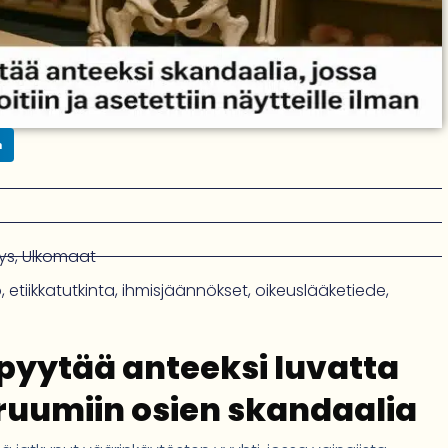
n
ys
,
Ulkomaat
ö
,
etiikkatutkinta
,
ihmisjäännökset
,
oikeuslääketiede
,
pyytää anteeksi luvatta
ruumiin osien skandaalia