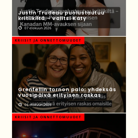
Justin Trudeau puolustautuu
kritiikiltä – valitsi Katy
07 elokuun 2026
KRIISIT JA ONNETTOMUUDET
Grenfellin tornon palo: yhdeksäs
vuosipäivä erityisen raskas
06 elokuun 2026
KRIISIT JA ONNETTOMUUDET