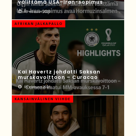
välittämä USA–Iran-sopimus
05 elokuun 2026
AFRIKAN JALKAPALLO
Kai Havertz johdatti Saksan
murskavoittoon – Curacao
05 elokuun 2026
KANSAINVÄLINEN VIIHDE