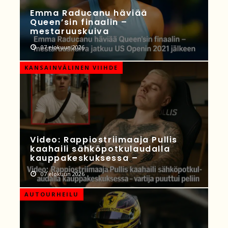
Emma Raducanu häviää
Queen’sin finaalin –
mestaruuskuiva
07 elokuun 2026
KANSAINVÄLINEN VIIHDE
Video: Rappiostriimaaja Pullis
kaahaili sähköpotkulaudalla
kauppakeskuksessa –
07 elokuun 2026
AUTOURHEILU