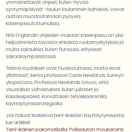
ymmärrettävät ohjeet, kuten ’Hyvää
syntymäpäivää’ -laulun laulaminen kahdesti, voivat
auttaa muodostamaan pysyviä
käsienpesutottumuksia.
NHS Englandin ohjeiden mukaan käsienpesu on yksi
helpoimmista tavoista ehkäistä ruokamyrkytyksiä ja
muita sairauksia, kuten flunssaa, erityisesti
sairaalaympäristössä.
”Nämä löydökset ovat huolestuttavia, mutta eivät
yllättäviä”, kertoi professori Carrie Newlands Surreyn
yliopistosta. Professori Newlands toivoo, että
visuaaliset vahvistukset, kuten julisteet ja
käsidesipisteet, korvattaisiin tehokkaammilla
käyttäytymisstrategioilla.
Jos haluat lisätietoa teini-ikäisten käyttäytymisestä,
lue artikkeli
Teini-ikäinen pakomatkalla: Poliisiauton moukarointi