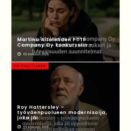
Martina Aitolehden PTTP
Company Oy konkurssiin –
05 elokuun 2026
EU-POLITIIKKA
Roy Hattersley –
työväenpuolueen modernisoija,
joka jäi
05 elokuun 2026