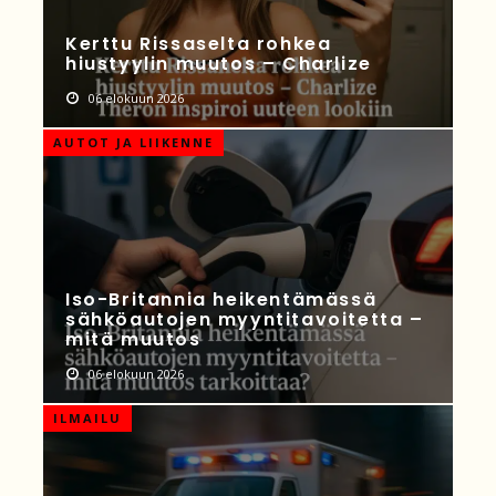
Kerttu Rissaselta rohkea
hiustyylin muutos – Charlize
06 elokuun 2026
AUTOT JA LIIKENNE
Iso-Britannia heikentämässä
sähköautojen myyntitavoitetta –
mitä muutos
06 elokuun 2026
ILMAILU