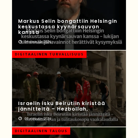
Markus Selin bongattiin Helsingin
keskustassa kyynärsauvan
kanssa
05 elokuun 2026
DIGITAALINEN TURVALLISUUS
Israelin isku Beirutiin kiristää
jännitteitä – Hezbollah,
05 elokuun 2026
DIGITAALINEN TALOUS