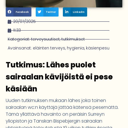
Facebook
Twitter
LinkedIn
20/07/2025
11:33
Kategoriat:
terveysuutiset
,
tutkimukset
Avainsanat:
eläinten terveys
,
hygienia
,
käsienpesu
Tutkimus: Lähes puolet
sairaalan kävijöistä ei pese
käsiään
Uuden tutkimuksen mukaan lähes joka toinen
sairaalan wc:n käyttäjä jättää kätensä pesemättä.
Tämä yllättävä havainto on peräisin Surreyn
yliopiston ja Tanskan Bispebjergin sairaalan
yhteistyönä toteutetusta 19 viikon tutkimuksesta.