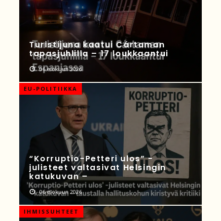
Turistijuna kaatui Cártaman
tapasjuhlilla – 17 loukkaantui
06 elokuun 2026
EU-POLITIIKKA
“Korruptio-Petteri ulos” -
julisteet valtasivat Helsingin
katukuvan –
06 elokuun 2026
IHMISSUHTEET