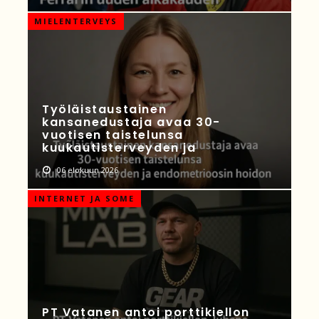
MIELENTERVEYS
Työläistaustainen
kansanedustaja avaa 30-
vuotisen taistelunsa
kuukautisterveyden ja
06 elokuun 2026
INTERNET JA SOME
PT Vatanen antoi porttikiellon