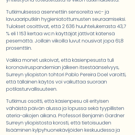
Tutkimuksessa asennettiin sensoreita wc- ja
lavuaariputkiin hygieniatottumusten seuraamiseksi.
Tulokset osoittivat, että 2 636 huuhtelukerrasta 43,7
% eli 1 153 kertaa wc:n käyttäjät jättivät kätensä
pesemättä. Joillain viikoilla luvut nousivat jopa 61,8
prosenttiin.
Vaikka monet uskoivat, että käsienpesusta tuli
koronaviruspandemian jälkeen itsestäänselvyys,
Surreyn yliopiston tohtori Pablo Pereira Doel varoitti,
että tällainen käytös voi vaikuttaa suoraan
potilasturvallisuuteen.
Tutkimus osoitti, että käsienpesu oli erityisen
vähäistä päivän alussa ja lopussa sekä tyypillisten
ateria-aikojen aikana. Professori Benjamin Gardner
Surreyn yliopistosta korosti, että tietoisuuden
lisääminen kylpyhuonekävijöiden keskuudessa ja