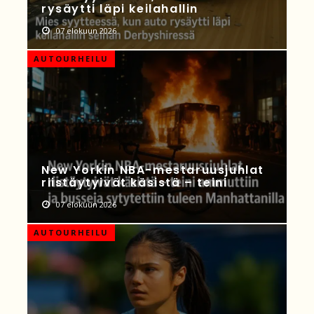
rysäytti läpi keilahallin
07 elokuun 2026
AUTOURHEILU
New Yorkin NBA-mestaruusjuhlat
riistäytyivät käsistä – teini
07 elokuun 2026
AUTOURHEILU