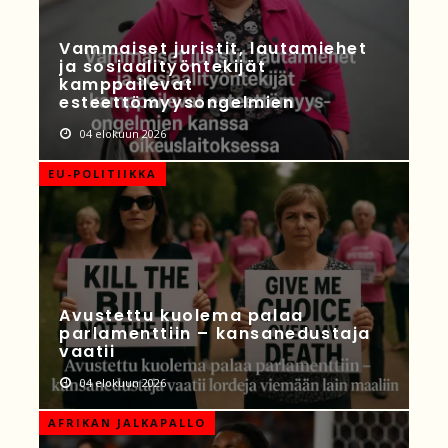
Vammaiset juristit, lautamiehet
ja sosiaalityöntekijät
kamppailevat
esteettömyysongelmien
04 elokuun 2026
EU-POLITIIKKA
Avustettu kuolema palaa
parlamenttiin – kansanedustaja
vaatii
04 elokuun 2026
AFRIKAN JALKAPALLO