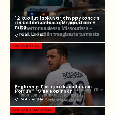
12 kuollut laskuvarjohyppykoneen
onnettomuudessa Missourissa –
mitä
06 elokuun 2026
AUTOURHEILU
Englannin Testijoukkueelle uusi
kolaus – Ollie Robinson
06 elokuun 2026
AFRIKAN JALKAPALLO