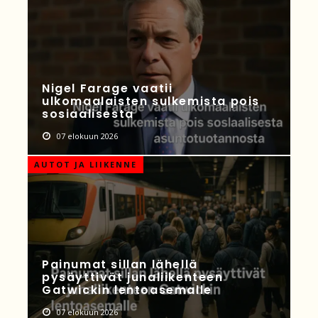
Nigel Farage vaatii
ulkomaalaisten sulkemista pois
sosiaalisesta
07 elokuun 2026
AUTOT JA LIIKENNE
Painumat sillan lähellä
pysäyttivät junaliikenteen
Gatwickin lentoasemalle
07 elokuun 2026