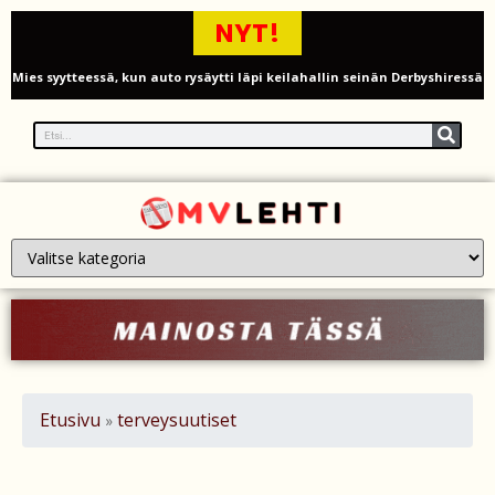
NYT!
Mies syytteessä, kun auto rysäytti läpi keilahallin seinän Derbyshiressä
New Yorkin NBA-mestaruusjuhlat riistäytyivät käsistä – teini ammuttiin
ja busseja sytytettiin tuleen Manhattanilla
Kimi ja Minttu Räikkönen juhlivat 10-vuotishääpäiväänsä – näin F1-
tähti muisti rakastaan
Nigel Farage vaatii ulkomaalaisten sulkemista pois sosiaalisesta
asuntotuotannosta
Painumat sillan lähellä pysäyttivät junaliikenteen Gatwickin
lentoasemalle
Etusivu
terveysuutiset
»
Justin Trudeau puolustautuu kritiikiltä – valitsi Katy Perryn
esiintymisen Kanadan MM-avauksen sijaan