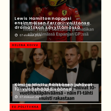
Lewis Hamilton nappasi
ensimmäisen Ferrari-voittonsa
dramatiikan sävyttämässä
07 elokuun 2026
HELENA KOIVU
Kimi ja Minttu Räikkönen juhlivat
10-vuotishääpäiväänsä –
07 elokuun 2026
EU-POLITIIKKA