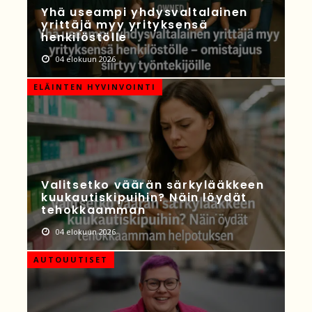
Yhä useampi yhdysvaltalainen
yrittäjä myy yrityksensä
henkilöstölle
04 elokuun 2026
ELÄINTEN HYVINVOINTI
Valitsetko väärän särkylääkkeen
kuukautiskipuihin? Näin löydät
tehokkaamman
04 elokuun 2026
AUTOUUTISET