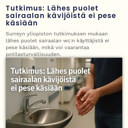
Grenfellin tornon palo: yhdeksäs vuosipäivä erityisen raskas omaisille
Tutkimus: Lähes puolet
sairaalan kävijöistä ei pese
Turistijuna kaatui Cártaman tapasjuhlilla – 17 loukkaantui Espanjassa
käsiään
Työläistaustainen kansanedustaja avaa 30-vuotisen taistelunsa
Surreyn yliopiston tutkimuksen mukaan
kuukautisterveyden ja endometrioosin hoidon puolesta
lähes puolet sairaalan wc:n käyttäjistä ei
PT Vatanen antoi porttikiellon Juhana Tegelbergille – tiukka
pese käsiään, mikä voi vaarantaa
potilasturvallisuuden.
välienselvittely PTV Gymillä tallentui videolle