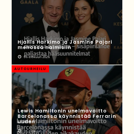
Hjallis Harkimo ja Jasmine Pajari
menossa naimisiin
06 elokuun 2026
AUTOURHEILU
Lewis Hamiltonin unelmavoitto
Barcelonassa käynnistää Ferrarin
uuden
06 elokuun 2026