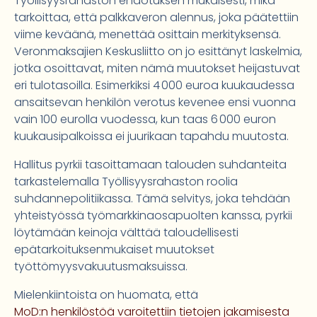
Työllisyysrahaston ehdotuksen mukaisesti, mikä
tarkoittaa, että palkkaveron alennus, joka päätettiin
viime keväänä, menettää osittain merkityksensä.
Veronmaksajien Keskusliitto on jo esittänyt laskelmia,
jotka osoittavat, miten nämä muutokset heijastuvat
eri tulotasoilla. Esimerkiksi 4 000 euroa kuukaudessa
ansaitsevan henkilön verotus kevenee ensi vuonna
vain 100 eurolla vuodessa, kun taas 6 000 euron
kuukausipalkoissa ei juurikaan tapahdu muutosta.
Hallitus pyrkii tasoittamaan talouden suhdanteita
tarkastelemalla Työllisyysrahaston roolia
suhdannepolitiikassa. Tämä selvitys, joka tehdään
yhteistyössä työmarkkinaosapuolten kanssa, pyrkii
löytämään keinoja välttää taloudellisesti
epätarkoituksenmukaiset muutokset
työttömyysvakuutusmaksuissa.
Mielenkiintoista on huomata, että
MoD:n henkilöstöä varoitettiin tietojen jakamisesta