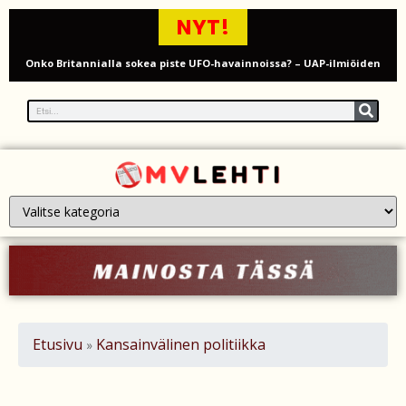
NYT!
Onko Britannialla sokea piste UFO-havainnoissa? – UAP-ilmiöiden
tutkinta kyseenalaistetaan
Millaista on työskennellä kahdeksankymppisenä? Ikääntyvien
työntekijöiden arki ja haasteet
Iso-Britannia pysäytti Venäjän varjolaivaston öljytankkerin Englannin
kanaalissa – isku Putinin sotakassaan
Mies syytteessä, kun auto rysäytti läpi keilahallin seinän Derbyshiressä
New Yorkin NBA-mestaruusjuhlat riistäytyivät käsistä – teini ammuttiin
ja busseja sytytettiin tuleen Manhattanilla
Etusivu
Kansainvälinen politiikka
»
Kimi ja Minttu Räikkönen juhlivat 10-vuotishääpäiväänsä – näin F1-
tähti muisti rakastaan