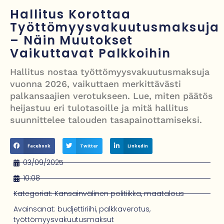
Nigel Farage vaatii ulkomaalaisten sulkemista pois sosiaalisesta
Hallitus Korottaa
asuntotuotannosta
Työttömyysvakuutusmaksuja
– Näin Muutokset
Painumat sillan lähellä pysäyttivät junaliikenteen Gatwickin
Vaikuttavat Palkkoihin
lentoasemalle
Hallitus nostaa työttömyysvakuutusmaksuja
Justin Trudeau puolustautuu kritiikiltä – valitsi Katy Perryn
vuonna 2026, vaikuttaen merkittävästi
esiintymisen Kanadan MM-avauksen sijaan
palkansaajien verotukseen. Lue, miten päätös
heijastuu eri tulotasoille ja mitä hallitus
Grenfellin tornon palo: yhdeksäs vuosipäivä erityisen raskas omaisille
suunnittelee talouden tasapainottamiseksi.
Facebook
Twitter
LinkedIn
03/09/2025
10:08
Kategoriat:
Kansainvälinen politiikka
,
maatalous
Avainsanat:
budjettiriihi
,
palkkaverotus
,
työttömyysvakuutusmaksut