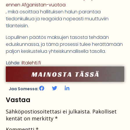
ennen Afganistan-vuotoa
, mikä osoittaa hallituksen halun parantaa
tiedonkulkua ja reagoida nopeasti muuttuviin
tilanteisiin.
Lopullinen päätös maksujen tasosta tehdään
eduskunnassa, ja tämä prosessi tulee herättämään
paljon keskustelua yhteiskunnallisella tasolla.
Lähde:
iltalehti.fi
Jaa Somessa:
Vastaa
Sähköpostiosoitettasi ei julkaista.
Pakolliset
kentät on merkitty
*
Kommentti
*