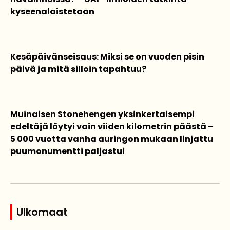
kyseenalaistetaan
Kesäpäivänseisaus: Miksi se on vuoden pisin
päivä ja mitä silloin tapahtuu?
Muinaisen Stonehengen yksinkertaisempi
edeltäjä löytyi vain viiden kilometrin päästä –
5 000 vuotta vanha auringon mukaan linjattu
puumonumentti paljastui
Ulkomaat