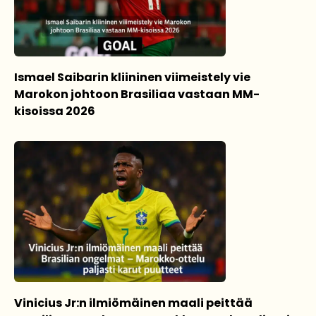
Ismael Saibarin kliininen viimeistely vie
Marokon johtoon Brasiliaa vastaan MM-
kisoissa 2026
Vinicius Jr:n ilmiömäinen maali peittää