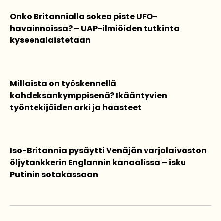
Onko Britannialla sokea piste UFO-
havainnoissa? – UAP-ilmiöiden tutkinta
kyseenalaistetaan
Millaista on työskennellä
kahdeksankymppisenä? Ikääntyvien
työntekijöiden arki ja haasteet
Iso-Britannia pysäytti Venäjän varjolaivaston
öljytankkerin Englannin kanaalissa – isku
Putinin sotakassaan