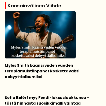
Kansainvälinen Viihde
Myles Smith käänsi viiden vuoden
terapiamuistiinpanot koskettavaksi
debyyttialbumiksi
Sofia Belórf myy Fendi-luksuslaukkunsa –
tästä hinnasta suosikkimalli vaihtaa