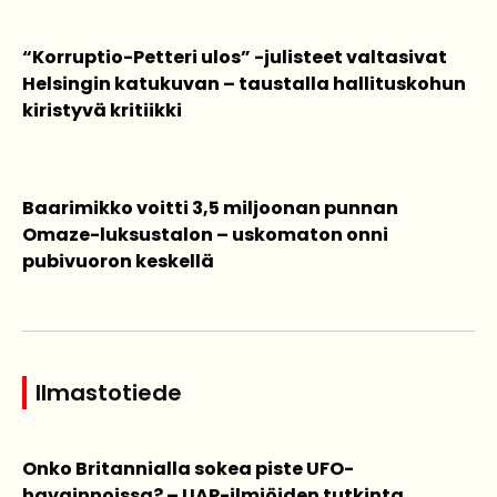
“Korruptio-Petteri ulos” -julisteet valtasivat
Helsingin katukuvan – taustalla hallituskohun
kiristyvä kritiikki
Baarimikko voitti 3,5 miljoonan punnan
Omaze-luksustalon – uskomaton onni
pubivuoron keskellä
Ilmastotiede
Onko Britannialla sokea piste UFO-
havainnoissa? – UAP-ilmiöiden tutkinta