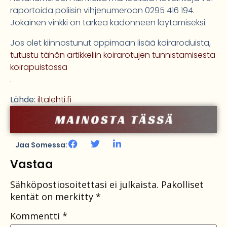
raportoida poliisin vihjenumeroon 0295 416 194.
Jokainen vinkki on tärkeä kadonneen löytämiseksi.
Jos olet kiinnostunut oppimaan lisää koiraroduista,
tutustu tähän artikkeliin koirarotujen tunnistamisesta
koirapuistossa
.
Lähde:
iltalehti.fi
Jaa Somessa:
Vastaa
Sähköpostiosoitettasi ei julkaista.
Pakolliset
kentät on merkitty
*
Kommentti
*