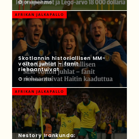
08 elokuun 2026
AFRIKAN JALKAPALLO
Skotlannin historiallisen MM-
voiton juhlat – fanit
riehaantuivat
08 elokuun 2026
AFRIKAN JALKAPALLO
Nestory Irankunda: