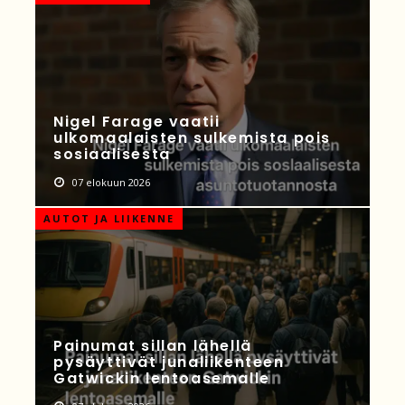
Nigel Farage vaatii
ulkomaalaisten sulkemista pois
sosiaalisesta
07 elokuun 2026
AUTOT JA LIIKENNE
Painumat sillan lähellä
pysäyttivät junaliikenteen
Gatwickin lentoasemalle