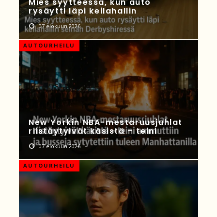
Mies syytteessä, kun auto
rysäytti läpi keilahallin
07 elokuun 2026
AUTOURHEILU
New Yorkin NBA-mestaruusjuhlat
riistäytyivät käsistä – teini
07 elokuun 2026
AUTOURHEILU