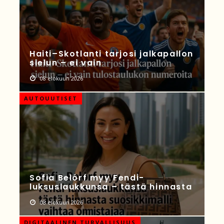
Haiti–Skotlanti tarjosi jalkapallon
sielun – ei vain
08 elokuun 2026
AUTOUUTISET
Sofia Belórf myy Fendi-
luksuslaukkunsa – tästä hinnasta
08 elokuun 2026
DIGITAALINEN TURVALLISUUS