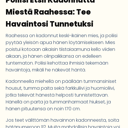
Poliisi Etsii Kadonnutta
Miestä Raahessa: Tee
Havaintosi Tunnetuksi
Raahessa on kadonnut keski-ikäinen mies, ja poliisi
pyytää yleisön apua hänen löytämisekseen. Mies
poistui kotoaan aikaisin tiistaiaamuna kello viiden
aikaan, ja hänen olinpaikkansa on edelleen
tuntematon. Poliisi kehottaa ihmisiä tekemään
havaintoja, mikäli he näkevät häntä.
Kadonneella miehellä on päällään tummansiniset
housut, tumma paita sekä farkkuliivi ja huomioliivi,
jotka tekevät hänestä helposti tunnistettavan.
Hänellä on parta ja tummanharmaat hiukset, ja
hänen pituutensa on noin 170 cm.
Jos teet välittömän havainnon kadonneesta, soita
hätänumeroon 112. Muita mahdollisia havaintoja voi