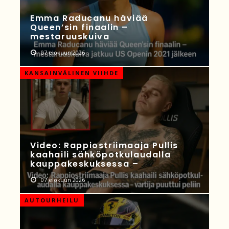
Emma Raducanu häviää
Queen’sin finaalin –
mestaruuskuiva
07 elokuun 2026
KANSAINVÄLINEN VIIHDE
Video: Rappiostriimaaja Pullis
kaahaili sähköpotkulaudalla
kauppakeskuksessa –
07 elokuun 2026
AUTOURHEILU