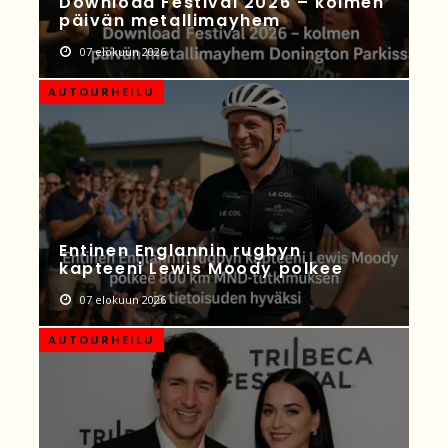
Download Festival 2026 – kolmen
päivän metallimayhem
07 elokuun 2026
AUTOURHEILU
Entinen Englannin rugbyn
kapteeni Lewis Moody polkee
07 elokuun 2026
AUTOURHEILU