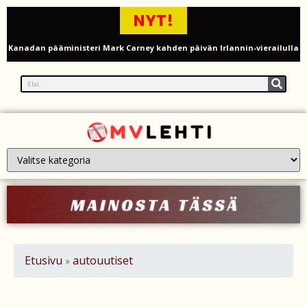
NYT!
Kanadan pääministeri Mark Carney kahden päivän Irlannin-vierailulla
– juuret, kauppa ja turvallisuus yhteistyön ytimessä
Sauli Niinistö ja Jenni Haukio nauttivat Eppu Normaalin
päätöskonsertista Tampereella – kuva Ratinan stadionilta
Mika Poutala vakavassa traktorionnettomuudessa – jalka
murskaantui ja varpaat vaarassa
Venäläiset perheet ”herättävät” Ukrainassa kaatuneita läheisiään
tekoälyn avulla
Onko Britannialla sokea piste UFO-havainnoissa? – UAP-ilmiöiden
Etusivu
autouutiset
»
tutkinta kyseenalaistetaan
Millaista on työskennellä kahdeksankymppisenä? Ikääntyvien