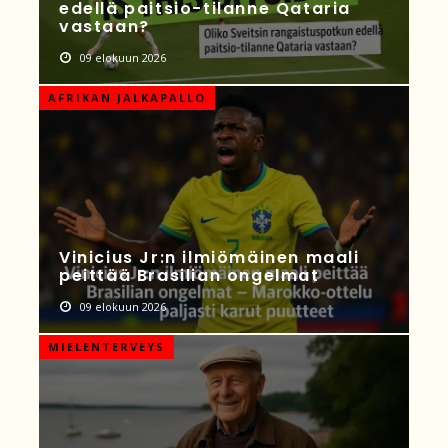
edellä paitsio-tilanne Qataria
vastaan?
09 elokuun 2026
AFRIKAN JALKAPALLO
Vinicius Jr:n ilmiömäinen maali
peittää Brasilian ongelmat
09 elokuun 2026
MIELENTERVEYS