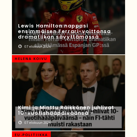
Lewis Hamilton nappasi
ensimmäisen Ferrari-voittonsa
dramatiikan sävyttämässä
07 elokuun 2026
HELENA KOIVU
Kimi ja Minttu Räikkönen juhlivat
10-vuotishääpäiväänsä –
07 elokuun 2026
EU-POLITIIKKA