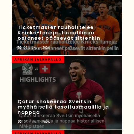
Ticketmaster rauhoittelee
Knicks-faneja: finaalilipun
ostaneet pääsevät sittenkin
09 elokuun 2026
AFRIKAN JALKAPALLO
Qatar shokeeraa Sveitsin
myöhäisellä tasoitusmaalilla ja
nappaa
09 elokuun 2026
AFRIKAN JALKAPALLO