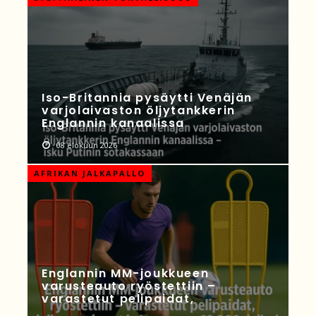
Iso-Britannia pysäytti Venäjän
varjolaivaston öljytankkerin
Englannin kanaalissa
08 elokuun 2026
AFRIKAN JALKAPALLO
Englannin MM-joukkueen
varusteauto ryöstettiin –
varastetut pelipaidat,