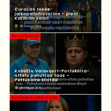
Curacao tekee
jalkapallohistoriaa – pieni
Karibian saari
08 elokuun 2026
AUTOURHEILU
Kohuttu Valavuori–Pottukoira-
ottelu puhuttaa taas –
Pottukoira kiistää
08 elokuun 2026
KANSAINVÄLINEN VIIHDE