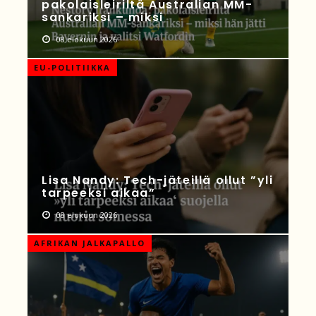
pakolaisleiriltä Australian MM-
sankariksi – miksi
08 elokuun 2026
EU-POLITIIKKA
Lisa Nandy: Tech-jäteillä ollut ”yli
tarpeeksi aikaa”
08 elokuun 2026
AFRIKAN JALKAPALLO