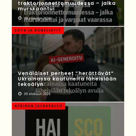
traktorionnettomuudessa – jalka
murskaantui
09 elokuun 2026
SOTA JA KONFLIKTIT
Venäläiset perheet ”herättävät”
Ukrainassa kaatuneita läheisiään
tekoälyn
09 elokuun 2026
AFRIKAN JALKAPALLO