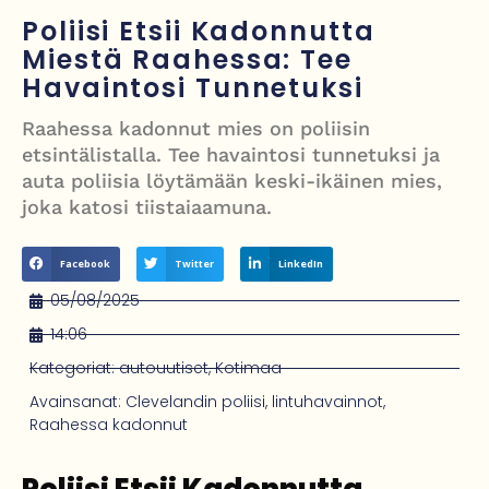
työntekijöiden arki ja haasteet
Poliisi Etsii Kadonnutta
Iso-Britannia pysäytti Venäjän varjolaivaston öljytankkerin Englannin
Miestä Raahessa: Tee
Havaintosi Tunnetuksi
kanaalissa – isku Putinin sotakassaan
Mies syytteessä, kun auto rysäytti läpi keilahallin seinän Derbyshiressä
Raahessa kadonnut mies on poliisin
etsintälistalla. Tee havaintosi tunnetuksi ja
New Yorkin NBA-mestaruusjuhlat riistäytyivät käsistä – teini ammuttiin
auta poliisia löytämään keski-ikäinen mies,
ja busseja sytytettiin tuleen Manhattanilla
joka katosi tiistaiaamuna.
Kimi ja Minttu Räikkönen juhlivat 10-vuotishääpäiväänsä – näin F1-
Facebook
Twitter
LinkedIn
tähti muisti rakastaan
05/08/2025
14:06
Kategoriat:
autouutiset
,
Kotimaa
Avainsanat:
Clevelandin poliisi
,
lintuhavainnot
,
Raahessa kadonnut