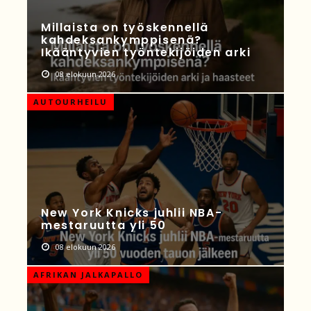
Millaista on työskennellä
kahdeksankymppisenä?
Ikääntyvien työntekijöiden arki
08 elokuun 2026
AUTOURHEILU
New York Knicks juhlii NBA-
mestaruutta yli 50
08 elokuun 2026
AFRIKAN JALKAPALLO