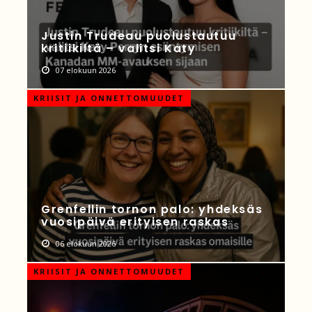
Justin Trudeau puolustautuu
kritiikiltä – valitsi Katy
07 elokuun 2026
KRIISIT JA ONNETTOMUUDET
Grenfellin tornon palo: yhdeksäs
vuosipäivä erityisen raskas
06 elokuun 2026
KRIISIT JA ONNETTOMUUDET