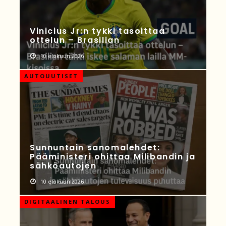
Vinicius Jr:n tykki tasoittaa
ottelun – Brasilian
10 elokuun 2026
AUTOUUTISET
Sunnuntain sanomalehdet:
Pääministeri ohittaa Milibandin ja
sähköautojen
10 elokuun 2026
DIGITAALINEN TALOUS