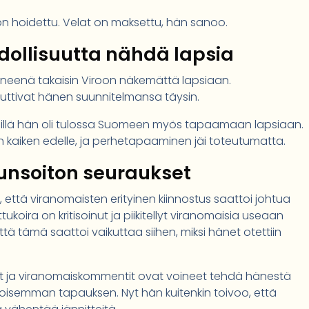
i on hoidettu. Velat on maksettu, hän sanoo.
dollisuutta nähdä lapsia
yneenä takaisin Viroon näkemättä lapsiaan.
uuttivat hänen suunnitelmansa täysin.
kas, sillä hän oli tulossa Suomeen myös tapaamaan lapsiaan.
n kaiken edelle, ja perhetapaaminen jäi toteutumatta.
uunsoiton seuraukset
 että viranomaisten erityinen kiinnostus saattoi johtua
oira on kritisoinut ja piikitellyt viranomaisia useaan
tä tämä saattoi vaikuttaa siihen, miksi hänet otettiin
ut ja viranomaiskommentit ovat voineet tehdä hänestä
ntoisemman tapauksen. Nyt hän kuitenkin toivoo, että