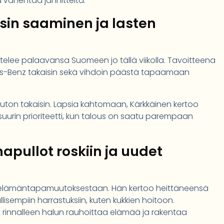
a vähentää jännitteitä.
sin saaminen ja lasten
telee palaavansa Suomeen jo tällä viikolla. Tavoitteena
s-Benz takaisin sekä vihdoin päästä tapaamaan
uton takaisin. Lapsia kahtomaan, Kärkkäinen kertoo
suurin prioriteetti, kun talous on saatu parempaan
pullot roskiin ja uudet
s elämäntapamuutoksestaan. Hän kertoo heittäneensä
llisempiin harrastuksiin, kuten kukkien hoitoon.
 rinnalleen halun rauhoittaa elämää ja rakentaa