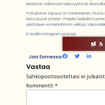
keräsivät valtavasti näkyvyyttä eri alustoilla
Pottukoiran tapaus on toisenlainen, mutta s
kietoutuvat yhteen. Yhdellä hetkellä huomio
yksittäisen somehahmon velkoja, takavari
Ei sisällä instagram post:eja
Jaa Somessa:
Vastaa
Sähköpostiosoitettasi ei julkaist
Kommentti
*