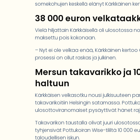
somekohujen keskellä elänyt Kärkkäinen kert
38 000 euron velkataakk
Vielä hiljattain Kärkkäisellä oli ulosotossa 
maksettu pois kokonaan.
– Nyt ei ole velkaa enää, Kärkkäinen kertoo 
prosessi on ollut raskas ja julkinen.
Mersun takavarikko ja 1
haltuun
Kärkkäisen velkasotku nousi julkisuuteen p
takavarikoitiin Helsingin satamassa. Pottuk
ulosottoviranomaiset pysäyttivät hänet raja
Takavarikon taustalla olivat juuri ulosoto
tyhjensivät Pottukoiran Wise-tililtä 10 000 e
taloudellisen iskun.