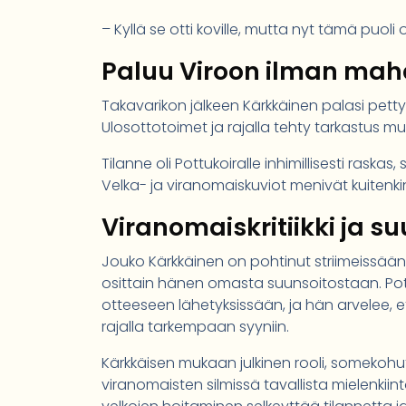
– Kyllä se otti koville, mutta nyt tämä puol
Paluu Viroon ilman mah
Takavarikon jälkeen Kärkkäinen palasi pett
Ulosottotoimet ja rajalla tehty tarkastus m
Tilanne oli Pottukoiralle inhimillisesti ras
Velka- ja viranomaiskuviot menivät kuitenki
Viranomaiskritiikki ja s
Jouko Kärkkäinen on pohtinut striimeissään,
osittain hänen omasta suunsoitostaan. Pottuk
otteeseen lähetyksissään, ja hän arvelee, et
rajalla tarkempaan syyniin.
Kärkkäisen mukaan julkinen rooli, somekoh
viranomaisten silmissä tavallista mielenkii