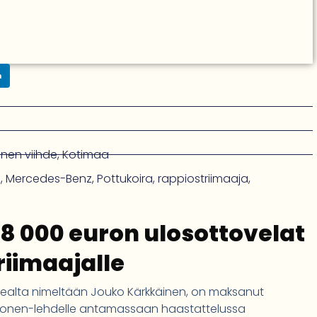
n
inen viihde
,
Kotimaa
n
,
Mercedes-Benz
,
Pottukoira
,
rappiostriimaaja
,
8 000 euron ulosottovelat
riimaajalle
ikealta nimeltään Jouko Kärkkäinen, on maksanut
ekkonen-lehdelle antamassaan haastattelussa