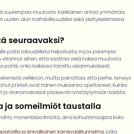
ätä suurempaa muutosta. Kärkkäinen antaa ymmärtää,
t uuden alun mahdollisuudeksi sekä yksityiselämässä
itä seuraavaksi?
lle paitsi taloudellista helpotusta, myös parempia
 viitannut siihen, että saattaa vielä hakea muutosta
ja pohtii, onko kaikessa toimittu asianmukaisesti.
 tekemistä verkkoon, mutta painottaa, että perhe, terveys
Kohut ja kriisit ovat hänen mukaansa opettaneet, kuinka
at ja viranomaisasiat pääsevät ryöstäytymään käsistä.
a ja someilmiöt taustalla
hty monenlaisia ilmiöitä, aina kohustrimaajista koko
patorilla ja sinivalkoinen karnevaalitunnelma
, jotka