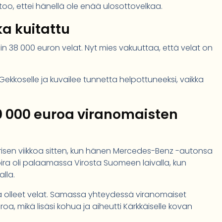
oo, ettei hänellä ole enää ulosottovelkaa.
a kuitattu
noin 38 000 euron velat. Nyt mies vakuuttaa, että velat on
Gekkoselle ja kuvailee tunnetta helpottuneeksi, vaikka
0 000 euroa viranomaisten
arisen viikkoa sitten, kun hänen Mercedes-Benz -autonsa
oira oli palaamassa Virosta Suomeen laivalla, kun
lla.
ssa olleet velat. Samassa yhteydessä viranomaiset
uroa, mikä lisäsi kohua ja aiheutti Kärkkäiselle kovan