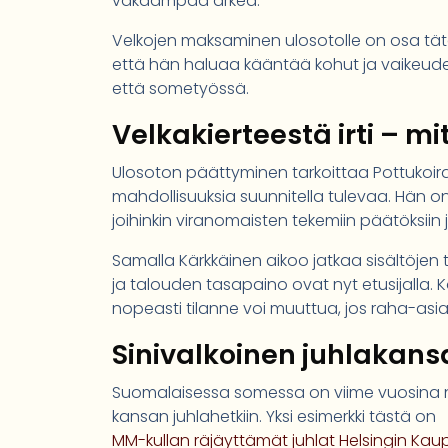
vakaampaa arkea.
Velkojen maksaminen ulosotolle on osa t
että hän haluaa kääntää kohut ja vaikeude
että sometyössä.
Velkakierteestä irti – m
Ulosoton päättyminen tarkoittaa Pottukoira
mahdollisuuksia suunnitella tulevaa. Hän on
joihinkin viranomaisten tekemiin päätöksiin 
Samalla Kärkkäinen aikoo jatkaa sisältöjen
ja talouden tasapaino ovat nyt etusijalla. 
nopeasti tilanne voi muuttua, jos raha-asi
Sinivalkoinen juhlakans
Suomalaisessa somessa on viime vuosina nä
kansan juhlahetkiin. Yksi esimerkki tästä on
MM-kullan räjäyttämät juhlat Helsingin Kaup