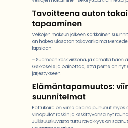
velkojen hoitaminen selkeyttää tilannetta j
Tavoitteena auton takai
tapaaminen
Velkojen maksun jälkeen Kärkkäinen suunnit
on hakea ulosoton takavarikoima Mercede
lapsiaan.
– Suomeen keskiviikkona, ja samalla haen a
Gekkoselle ja painottaa, että perhe on nyt 
järjestykseen.
Elämäntapamuutos: viina
suunnitelmat
Pottukoira on viime aikoina puhunut myö
viinapullot roskiin ja keskittyvänsä nyt rauha
Julkisuuskuvasta tuttu räväkkyys on saanut