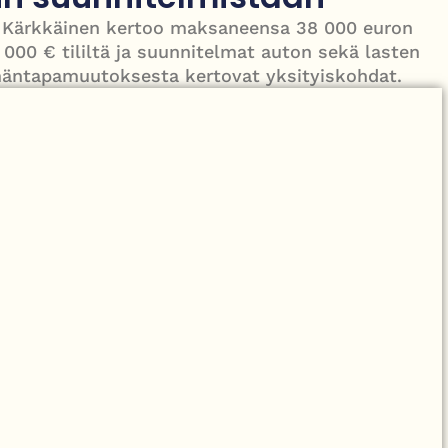
ko Kärkkäinen kertoo maksaneensa 38 000 euron
äiväänsä – näin F1-tähti muisti rakastaan
 000 € tililtä ja suunnitelmat auton sekä lasten
ämäntapamuutoksesta kertovat yksityiskohdat.