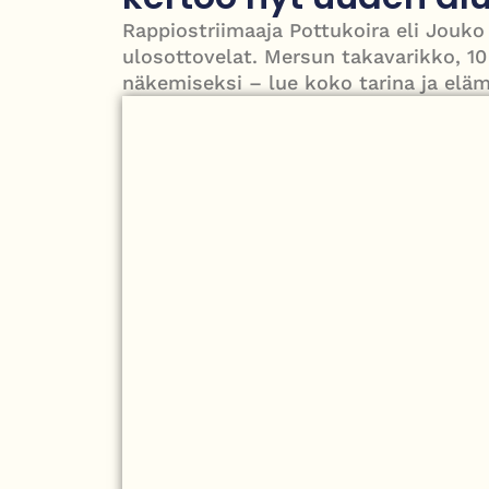
Manhattanilla
Rappiostriimaaja Pottukoira eli Jou
Kimi ja Minttu Räikkönen juhlivat 10-vuotishääp
ulosottovelat. Mersun takavarikko, 10
näkemiseksi – lue koko tarina ja el