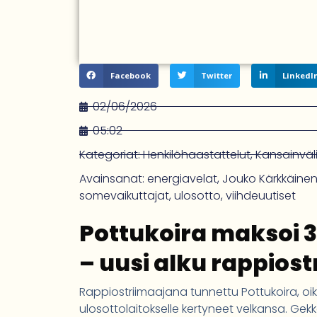
Facebook
Twitter
LinkedI
02/06/2026
05:02
Kategoriat:
Henkilöhaastattelut
,
Kansainväl
Avainsanat:
energiavelat
,
Jouko Kärkkäine
somevaikuttajat
,
ulosotto
,
viihdeuutiset
Pottukoira maksoi 3
– uusi alku rappiost
Rappiostriimaajana tunnettu Pottukoira, o
ulosottolaitokselle kertyneet velkansa. G