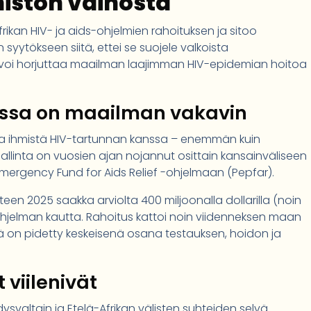
istön vainosta
rikan HIV- ja aids-ohjelmien rahoituksen ja sitoo
yytökseen siitä, ettei se suojele valkoista
s voi horjuttaa maailman laajimman HIV-epidemian hoitoa
kassa on maailman vakavin
naa ihmistä HIV-tartunnan kanssa – enemmän kuin
inta on vuosien ajan nojannut osittain kansainväliseen
 Emergency Fund for Aids Relief -ohjelmaan (Pepfar).
teen 2025 saakka arviolta 400 miljoonalla dollarilla (noin
hjelman kautta. Rahoitus kattoi noin viidenneksen maan
tä on pidetty keskeisenä osana testauksen, hoidon ja
viilenivät
svaltain ja Etelä-Afrikan välisten suhteiden selvä