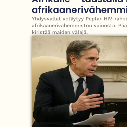
Avustettu kuolema palaa parlamenttiin – kansane
afrikaanerivähemmi
Yhdysvallat vetäytyy Pepfar-HIV-rahoi
afrikaanerivähemmistön vainosta. Pää
kiristää maiden välejä.