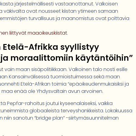
ikasta järjestelmällisesti vastaanottanut. Valkoisen
 väkivalta ovat nousseet kiistan ytimeen samaan
ähemmistöjen turvallisuus ja maanomistus ovat polttavia
ihen liittyvät maaoikeuskiistat
.
Etelä-Afrikka syyllistyy
a moraalittomiin käytäntöihin”
ain maan sisäpolitiikkaan. Valkoinen talo nosti esille
staan Kansainvälisessä tuomioistuimessa sekä maan
 luonnehti Etelä-Afrikan toimia “epäoikeudenmukaisiksi ja
ttei maa enää ole Yhdysvaltain avun arvoinen.
ttä Pepfar-rahoitus joutui kyseenalaiseksi, vaikka
tuneimmista globaaleista terveyshankkeista. Lokakuussa
tkon niin sanotun “bridge plan” -siirtymäsuunnitelman