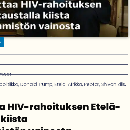
n
omaat
olitiikka
,
Donald Trump
,
Etelä-Afrikka
,
Pepfar
,
Shivon Zilis
,
a HIV-rahoituksen Etelä-
 kiista