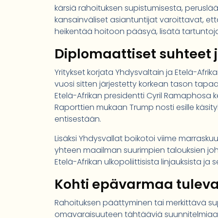
kärsiä rahoituksen supistumisesta, peruslääk
kansainväliset asiantuntijat varoittavat, e
heikentää hoitoon pääsyä, lisätä tartunto
Diplomaattiset suhteet 
Yritykset korjata Yhdysvaltain ja Etelä-Afrika
vuosi sitten järjestetty korkean tason tapa
Etelä-Afrikan presidentti Cyril Ramaphosa k
Raporttien mukaan Trump nosti esille käsityks
entisestään.
Lisäksi Yhdysvallat boikotoi viime marrask
yhteen maailman suurimpien talouksien johta
Etelä-Afrikan ulkopoliittisista linjauksista 
Kohti epävarmaa tuleva
Rahoituksen päättyminen tai merkittävä s
omavaraisuuteen tähtääviä suunnitelmiaan