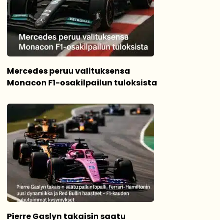
Mercedes peruu valituksensa
Monacon F1-osakilpailun tuloksista
Pierre Gaslyn takaisin saatu