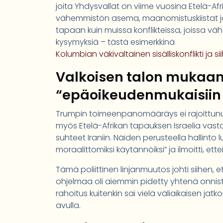
joita Yhdysvallat on viime vuosina Etelä-Afr
vähemmistön asema, maanomistuskiistat ja
tapaan kuin muissa konflikteissa, joissa v
kysymyksiä – tästä esimerkkinä
Kolumbian väkivaltainen sisälliskonflikti ja si
Valkoisen talon mukaan 
“epäoikeudenmukaisiin j
Trumpin toimeenpanomääräys ei rajoittunut v
myös Etelä-Afrikan tapauksen Israelia va
suhteet Iraniin. Näiden perusteella hallinto
moraalittomiksi käytännöiksi” ja ilmoitti, e
Tämä poliittinen linjanmuutos johti siihen, e
ohjelmaa oli aiemmin pidetty yhtenä onnis
rahoitus kuitenkin sai vielä väliaikaisen ja
avulla.