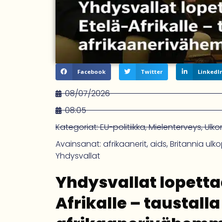
Facebook
Twitter
LinkedI
08/07/2026
08:05
Kategoriat:
EU-politiikka
,
Mielenterveys
,
Ulk
Avainsanat:
afrikaanerit
,
aids
,
Britannia ulkop
Yhdysvallat
Yhdysvallat lopetta
Afrikalle – taustalla