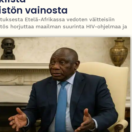
dustaja vaatii lordeja viemään lain maaliin
stön vainosta
tuksesta Etelä-Afrikassa vedoten väitteisiin
tös horjuttaa maailman suurinta HIV-ohjelmaa ja