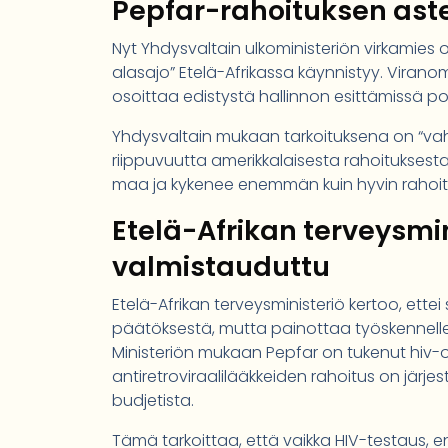
Pepfar-rahoituksen aste
Nyt Yhdysvaltain ulkoministeriön virkamies 
alasajo” Etelä-Afrikassa käynnistyy. Vira
osoittaa edistystä hallinnon esittämissä poli
Yhdysvaltain mukaan tarkoituksena on “vah
riippuvuutta amerikkalaisesta rahoituksesta. 
maa ja kykenee enemmän kuin hyvin rahoi
Etelä-Afrikan terveysmi
valmistauduttu
Etelä-Afrikan terveysministeriö kertoo, ettei 
päätöksestä, mutta painottaa työskennell
Ministeriön mukaan Pepfar on tukenut hiv-o
antiretroviraalilääkkeiden rahoitus on järjes
budjetista.
Tämä tarkoittaa, että vaikka HIV-testaus, e