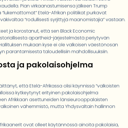
kaudella. Pian virkaanastumisensa jälkeen Trump
ttä “lukemattomat” Etelä-Afrikan politiikat purkavat
väkivaltaa “rodullisesti syrjittyjä maanomistajia” vastaan.
tteet ja korostanut, että sen Black Economic
toriallisesta apartheid-järjestelmästä periytyvän
 Hallituksen mukaan kyse ei ole valkoisen väestönosan
 parantamisesta taloudellisiin mahdollisuuksiin.
nosta ja pakolaisohjelma
äittänyt, että Etelä-Afrikassa olisi käynnissä “valkoisten
lloissa kytkeytynyt erityinen pakolaisohjelma
äiseen Afrikkaan asettuneiden länsieurooppalaisten
ni valkoinen vähemmistö, mutta Yhdysvaltain hallinnon
rikaanerit ovat olleet käytännössä ainoita pakolaisia,