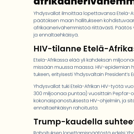
afrikaanerivähemm
Yhdysvallat ilmoittaa lopettavansa Etelä-Af
päätöksen maan hallitukseen kohdistuvaan s
afrikaanerivähemmistöä riittävästi. Päätö
ja ennaltaehkäisyä.
HIV-tilanne Etelä-Afri
Etelä-Afrikassa elää yli kahdeksan miljoo
missään muussa maassa. HIV-epidemian hall
tukeen, erityisesti Yhdysvaltain President’s
Yhdysvallat tuki Etelä-Afrikan HIV-työtä vuo
300 miljoonaa puntaa) vuosittain Pepfar-o
kokonaispanostuksesta HIV-ohjelmiin, ja si
ennaltaehkäisyn rahoitusta.
Trump-kaudella suhteet 
Rahoituksen lopettamispäätöstä edelsi Yhdy