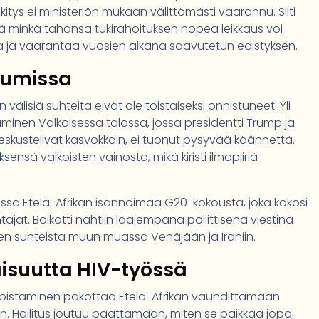
itys ei ministeriön mukaan välittömästi vaarannu. Silti
ttä minkä tahansa tukirahoituksen nopea leikkaus voi
ja ja vaarantaa vuosien aikana saavutetun edistyksen.
jumissa
n välisiä suhteita eivät ole toistaiseksi onnistuneet. Yli
aminen Valkoisessa talossa, jossa presidentti Trump ja
eskustelivat kasvokkain, ei tuonut pysyvää käännettä.
ensä valkoisten vainosta, mikä kiristi ilmapiiriä
uussa Etelä-Afrikan isännöimää G20-kokousta, joka kokosi
jat. Boikotti nähtiin laajempana poliittisena viestinä
ja sen suhteista muun muassa Venäjään ja Iraniin.
isuutta HIV-työssä
upistaminen pakottaa Etelä-Afrikan vauhdittamaan
. Hallitus joutuu päättämään, miten se paikkaa jopa