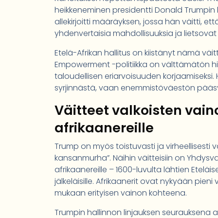
heikkeneminen presidentti Donald Trumpin 
allekirjoitti määräyksen, jossa hän väitti, e
yhdenvertaisia mahdollisuuksia ja lietsovat 
Etelä-Afrikan hallitus on kiistänyt nämä väi
Empowerment -politiikka on välttämätön his
taloudellisen eriarvoisuuden korjaamiseksi.
syrjinnästä, vaan enemmistöväestön pääsyn
Väitteet valkoisten vai
afrikaanereille
Trump on myös toistuvasti ja virheellisesti v
kansanmurha”. Näihin väitteisiin on Yhdysva
afrikaanereille – 1600-luvulta lähtien Etel
jälkeläisille. Afrikaanerit ovat nykyään pie
mukaan erityisen vainon kohteena.
Trumpin hallinnon linjauksen seurauksena af