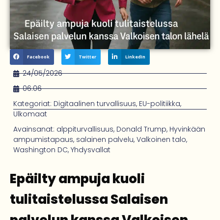
Facebook
Twitter
LinkedIn
24/05/2026
06:06
Kategoriat:
Digitaalinen turvallisuus
,
EU-politiikka
,
Ulkomaat
Avainsanat:
alppiturvallisuus
,
Donald Trump
,
Hyvinkään
ampumistapaus
,
salainen palvelu
,
Valkoinen talo
,
Washington DC
,
Yhdysvallat
Epäilty ampuja kuoli
tulitaistelussa Salaisen