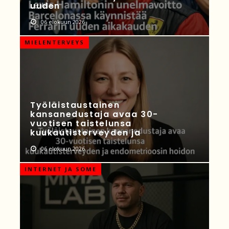
uuden
06 elokuun 2026
MIELENTERVEYS
Työläistaustainen
kansanedustaja avaa 30-
vuotisen taistelunsa
kuukautisterveyden ja
06 elokuun 2026
INTERNET JA SOME