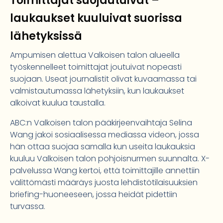
Toimittajat suojautuivat –
laukaukset kuuluivat suorissa
lähetyksissä
Ampumisen alettua Valkoisen talon alueella
työskennelleet toimittajat joutuivat nopeasti
suojaan. Useat journalistit olivat kuvaamassa tai
valmistautumassa lähetyksiin, kun laukaukset
alkoivat kuulua taustalla.
ABC:n Valkoisen talon pääkirjeenvaihtaja Selina
Wang jakoi sosiaalisessa mediassa videon, jossa
hän ottaa suojaa samalla kun useita laukauksia
kuuluu Valkoisen talon pohjoisnurmen suunnalta. X-
palvelussa Wang kertoi, että toimittajille annettiin
välittömästi määräys juosta lehdistötilaisuuksien
briefing-huoneeseen, jossa heidät pidettiin
turvassa.