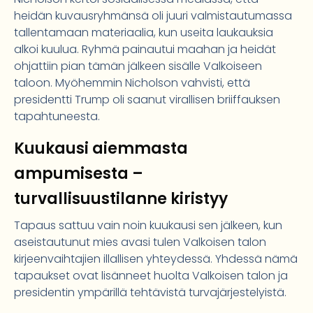
heidän kuvausryhmänsä oli juuri valmistautumassa
tallentamaan materiaalia, kun useita laukauksia
alkoi kuulua. Ryhmä painautui maahan ja heidät
ohjattiin pian tämän jälkeen sisälle Valkoiseen
taloon. Myöhemmin Nicholson vahvisti, että
presidentti Trump oli saanut virallisen briiffauksen
tapahtuneesta.
Kuukausi aiemmasta
ampumisesta –
turvallisuustilanne kiristyy
Tapaus sattuu vain noin kuukausi sen jälkeen, kun
aseistautunut mies avasi tulen Valkoisen talon
kirjeenvaihtajien illallisen yhteydessä. Yhdessä nämä
tapaukset ovat lisänneet huolta Valkoisen talon ja
presidentin ympärillä tehtävistä turvajärjestelyistä.