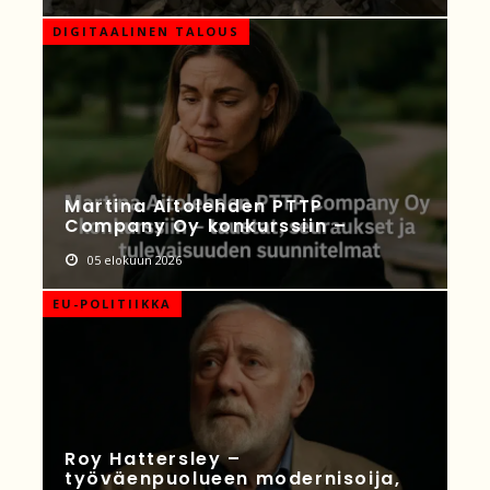
DIGITAALINEN TALOUS
Martina Aitolehden PTTP
Company Oy konkurssiin –
05 elokuun 2026
EU-POLITIIKKA
Roy Hattersley –
työväenpuolueen modernisoija,