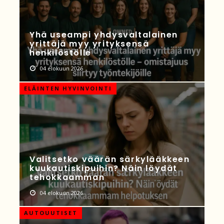
Yhä useampi yhdysvaltalainen
yrittäjä myy yrityksensä
henkilöstölle
04 elokuun 2026
ELÄINTEN HYVINVOINTI
Valitsetko väärän särkylääkkeen
kuukautiskipuihin? Näin löydät
tehokkaamman
04 elokuun 2026
AUTOUUTISET