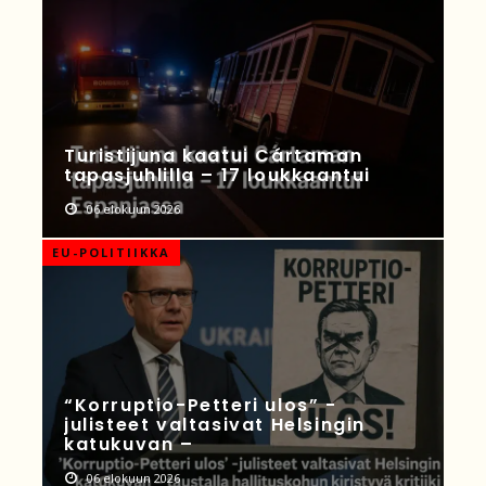
Turistijuna kaatui Cártaman
tapasjuhlilla – 17 loukkaantui
06 elokuun 2026
EU-POLITIIKKA
“Korruptio-Petteri ulos” -
julisteet valtasivat Helsingin
katukuvan –
06 elokuun 2026