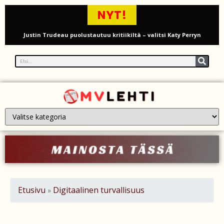
NYT!
Justin Trudeau puolustautuu kritiikiltä – valitsi Katy Perryn
esiintymisen Kanadan MM-avauksen sijaan
Grenfellin tornon palo: yhdeksäs vuosipäivä erityisen raskas omaisille
Turistijuna kaatui Cártaman tapasjuhlilla – 17 loukkaantui Espanjassa
Työläistaustainen kansanedustaja avaa 30-vuotisen taistelunsa
kuukautisterveyden ja endometrioosin hoidon puolesta
PT Vatanen antoi porttikiellon Juhana Tegelbergille – tiukka
välienselvittely PTV Gymillä tallentui videolle
Iso-Britannia heikentämässä sähköautojen myyntitavoitetta – mitä
Etusivu
Digitaalinen turvallisuus
»
muutos tarkoittaa?
12 kuollut laskuvarjohyppykoneen onnettomuudessa Missourissa –