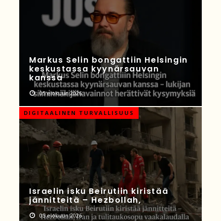
Markus Selin bongattiin Helsingin
keskustassa kyynärsauvan
kanssa
05 elokuun 2026
DIGITAALINEN TURVALLISUUS
Israelin isku Beirutiin kiristää
jännitteitä – Hezbollah,
05 elokuun 2026