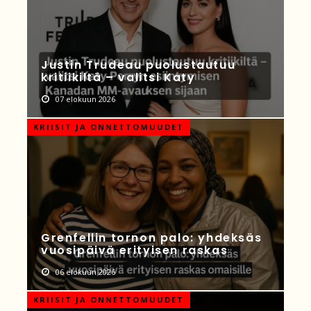
Justin Trudeau puolustautuu
kritiikiltä – valitsi Katy
07 elokuun 2026
KRIISIT JA ONNETTOMUUDET
Grenfellin tornon palo: yhdeksäs
vuosipäivä erityisen raskas
06 elokuun 2026
KRIISIT JA ONNETTOMUUDET