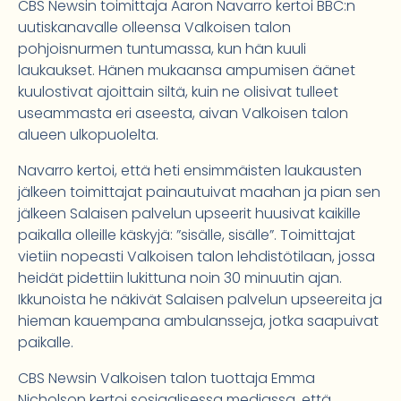
CBS Newsin toimittaja Aaron Navarro kertoi BBC:n
uutiskanavalle olleensa Valkoisen talon
pohjoisnurmen tuntumassa, kun hän kuuli
laukaukset. Hänen mukaansa ampumisen äänet
kuulostivat ajoittain siltä, kuin ne olisivat tulleet
useammasta eri aseesta, aivan Valkoisen talon
alueen ulkopuolelta.
Navarro kertoi, että heti ensimmäisten laukausten
jälkeen toimittajat painautuivat maahan ja pian sen
jälkeen Salaisen palvelun upseerit huusivat kaikille
paikalla olleille käskyjä: ”sisälle, sisälle”. Toimittajat
vietiin nopeasti Valkoisen talon lehdistötilaan, jossa
heidät pidettiin lukittuna noin 30 minuutin ajan.
Ikkunoista he näkivät Salaisen palvelun upseereita ja
hieman kauempana ambulansseja, jotka saapuivat
paikalle.
CBS Newsin Valkoisen talon tuottaja Emma
Nicholson kertoi sosiaalisessa mediassa, että