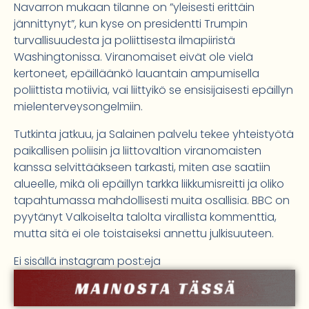
Navarron mukaan tilanne on ”yleisesti erittäin
jännittynyt”, kun kyse on presidentti Trumpin
turvallisuudesta ja poliittisesta ilmapiiristä
Washingtonissa. Viranomaiset eivät ole vielä
kertoneet, epäilläänkö lauantain ampumisella
poliittista motiivia, vai liittyikö se ensisijaisesti epäillyn
mielenterveysongelmiin.
Tutkinta jatkuu, ja Salainen palvelu tekee yhteistyötä
paikallisen poliisin ja liittovaltion viranomaisten
kanssa selvittääkseen tarkasti, miten ase saatiin
alueelle, mikä oli epäillyn tarkka liikkumisreitti ja oliko
tapahtumassa mahdollisesti muita osallisia. BBC on
pyytänyt Valkoiselta talolta virallista kommenttia,
mutta sitä ei ole toistaiseksi annettu julkisuuteen.
Ei sisällä instagram post:eja