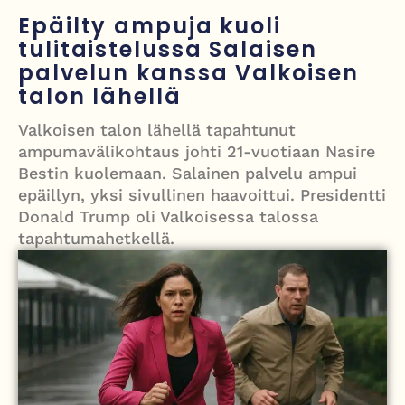
mitä tiedetään traagisesta turmasta
Epäilty ampuja kuoli
tulitaistelussa Salaisen
Öljyn hinta sukelsi – Pakistanin välittämä USA–Iran-sopimus avaa
palvelun kanssa Valkoisen
Hormuzinsalmen
talon lähellä
Poliisijohtaja Dennis Pasterstein teki rikosilmoituksen Ile Vainion
Valkoisen talon lähellä tapahtunut
törkyrunosta – kunnianloukkaus tutkintaan
ampumavälikohtaus johti 21-vuotiaan Nasire
Bestin kuolemaan. Salainen palvelu ampui
Israelin isku Beirutiin kiristää jännitteitä – Hezbollah, Iran ja
epäillyn, yksi sivullinen haavoittui. Presidentti
tulitaukosopu vaakalaudalla
Donald Trump oli Valkoisessa talossa
tapahtumahetkellä.