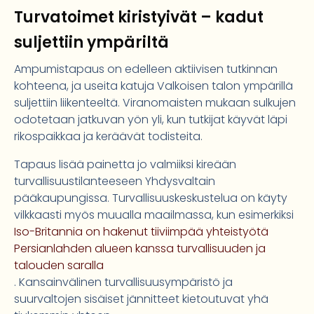
Turvatoimet kiristyivät – kadut
suljettiin ympäriltä
Ampumistapaus on edelleen aktiivisen tutkinnan
kohteena, ja useita katuja Valkoisen talon ympärillä
suljettiin liikenteeltä. Viranomaisten mukaan sulkujen
odotetaan jatkuvan yön yli, kun tutkijat käyvät läpi
rikospaikkaa ja keräävät todisteita.
Tapaus lisää painetta jo valmiiksi kireään
turvallisuustilanteeseen Yhdysvaltain
pääkaupungissa. Turvallisuuskeskustelua on käyty
vilkkaasti myös muualla maailmassa, kun esimerkiksi
Iso-Britannia on hakenut tiiviimpää yhteistyötä
Persianlahden alueen kanssa turvallisuuden ja
talouden saralla
. Kansainvälinen turvallisuusympäristö ja
suurvaltojen sisäiset jännitteet kietoutuvat yhä