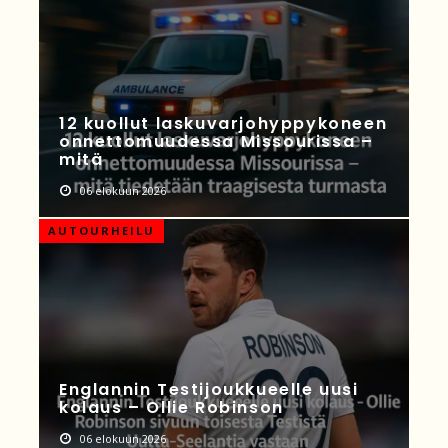
12 kuollut laskuvarjohyppykoneen
onnettomuudessa Missourissa –
mitä
06 elokuun 2026
AUTOURHEILU
Englannin Testijoukkueelle uusi
kolaus – Ollie Robinson
06 elokuun 2026