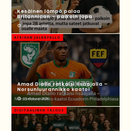
Kesäinen lämpö palaa
Britanniaan – paikoin jopa
05 elokuun 2026
AFRIKAN JALKAPALLO
Amad Diallo ratkaisi lisäajalla –
Norsunluurannikko kaatoi
05 elokuun 2026
DIGITAALINEN TALOUS