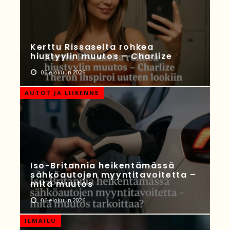
Kerttu Rissaselta rohkea
hiustyylin muutos – Charlize
06 elokuun 2026
AUTOT JA LIIKENNE
Iso-Britannia heikentämässä
sähköautojen myyntitavoitetta –
mitä muutos
06 elokuun 2026
ILMAILU