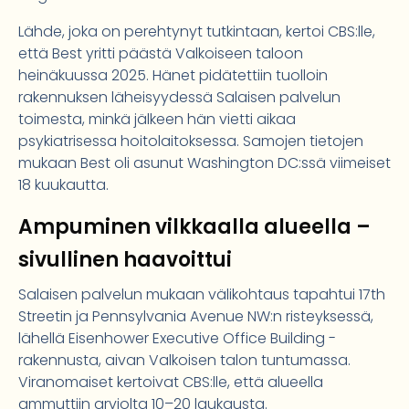
Lähde, joka on perehtynyt tutkintaan, kertoi CBS:lle,
että Best yritti päästä Valkoiseen taloon
heinäkuussa 2025. Hänet pidätettiin tuolloin
rakennuksen läheisyydessä Salaisen palvelun
toimesta, minkä jälkeen hän vietti aikaa
psykiatrisessa hoitolaitoksessa. Samojen tietojen
mukaan Best oli asunut Washington DC:ssä viimeiset
18 kuukautta.
Ampuminen vilkkaalla alueella –
sivullinen haavoittui
Salaisen palvelun mukaan välikohtaus tapahtui 17th
Streetin ja Pennsylvania Avenue NW:n risteyksessä,
lähellä Eisenhower Executive Office Building -
rakennusta, aivan Valkoisen talon tuntumassa.
Viranomaiset kertoivat CBS:lle, että alueella
ammuttiin arviolta 10–20 laukausta.