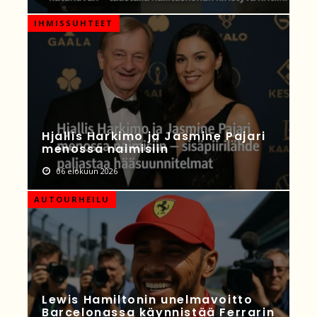
IHMISSUHTEET
Hjallis Harkimo ja Jasmine Pajari
menossa naimisiin
06 elokuun 2026
AUTOURHEILU
Lewis Hamiltonin unelmavoitto
Barcelonassa käynnistää Ferrarin