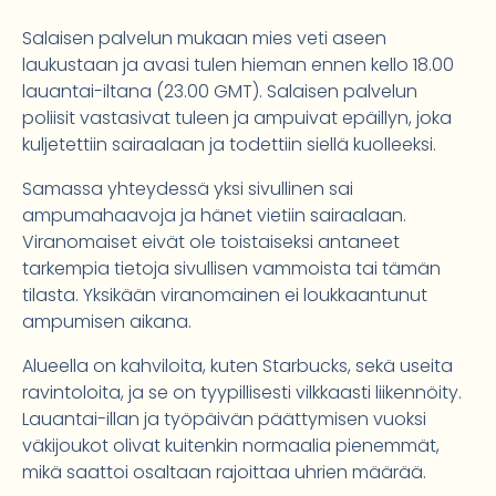
Salaisen palvelun mukaan mies veti aseen
laukustaan ja avasi tulen hieman ennen kello 18.00
lauantai-iltana (23.00 GMT). Salaisen palvelun
poliisit vastasivat tuleen ja ampuivat epäillyn, joka
kuljetettiin sairaalaan ja todettiin siellä kuolleeksi.
Samassa yhteydessä yksi sivullinen sai
ampumahaavoja ja hänet vietiin sairaalaan.
Viranomaiset eivät ole toistaiseksi antaneet
tarkempia tietoja sivullisen vammoista tai tämän
tilasta. Yksikään viranomainen ei loukkaantunut
ampumisen aikana.
Alueella on kahviloita, kuten Starbucks, sekä useita
ravintoloita, ja se on tyypillisesti vilkkaasti liikennöity.
Lauantai-illan ja työpäivän päättymisen vuoksi
väkijoukot olivat kuitenkin normaalia pienemmät,
mikä saattoi osaltaan rajoittaa uhrien määrää.