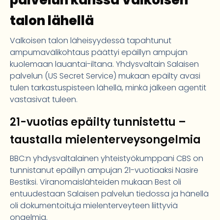
palvelun kanssa Valkoisen
talon lähellä
Valkoisen talon läheisyydessä tapahtunut
ampumavälikohtaus päättyi epäillyn ampujan
kuolemaan lauantai-iltana. Yhdysvaltain Salaisen
palvelun (US Secret Service) mukaan epäilty avasi
tulen tarkastuspisteen lähellä, minkä jälkeen agentit
vastasivat tuleen.
21-vuotias epäilty tunnistettu –
taustalla mielenterveysongelmia
BBC:n yhdysvaltalainen yhteistyökumppani CBS on
tunnistanut epäillyn ampujan 21-vuotiaaksi Nasire
Bestiksi. Viranomaislähteiden mukaan Best oli
entuudestaan Salaisen palvelun tiedossa ja hänellä
oli dokumentoituja mielenterveyteen liittyviä
ongelmia.