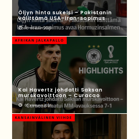
Öljyn hinta sukelsi – Pakistanin
välittämä USA–Iran-sopimus
05 elokuun 2026
AFRIKAN JALKAPALLO
Kai Havertz johdatti Saksan
murskavoittoon – Curacao
05 elokuun 2026
KANSAINVÄLINEN VIIHDE