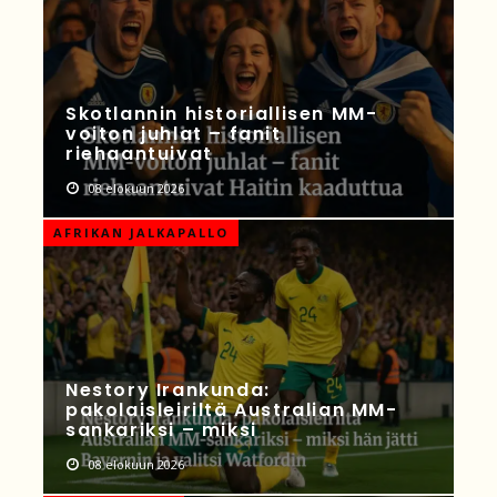
Skotlannin historiallisen MM-
voiton juhlat – fanit
riehaantuivat
08 elokuun 2026
AFRIKAN JALKAPALLO
Nestory Irankunda:
pakolaisleiriltä Australian MM-
sankariksi – miksi
08 elokuun 2026