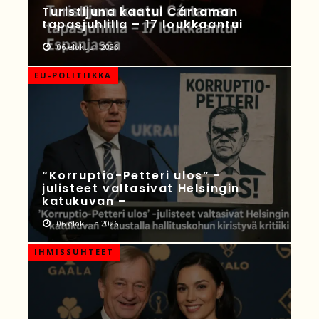
Turistijuna kaatui Cártaman
tapasjuhlilla – 17 loukkaantui
06 elokuun 2026
EU-POLITIIKKA
“Korruptio-Petteri ulos” -
julisteet valtasivat Helsingin
katukuvan –
06 elokuun 2026
IHMISSUHTEET