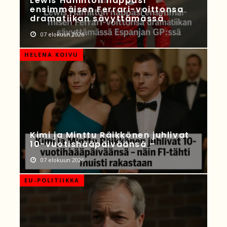
Lewis Hamilton nappasi
ensimmäisen Ferrari-voittonsa
dramatiikan sävyttämässä
07 elokuun 2026
HELENA KOIVU
Kimi ja Minttu Räikkönen juhlivat
10-vuotishääpäiväänsä –
07 elokuun 2026
EU-POLITIIKKA