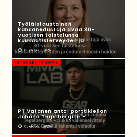
Työläistaustainen
kansanedustaja avaa 30-
vuotisen taistelunsa
kuukautisterveyden ja
06 elokuun 2026
INTERNET JA SOME
PT Vatanen antoi porttikiellon
Juhana Tegelbergille –
06 elokuun 2026