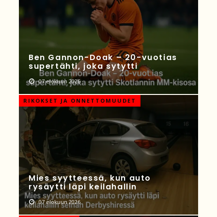
Ben Gannon-Doak – 20-vuotias
supertähti, joka sytytti
07 elokuun 2026
RIKOKSET JA ONNETTOMUUDET
Mies syytteessä, kun auto
rysäytti läpi keilahallin
07 elokuun 2026