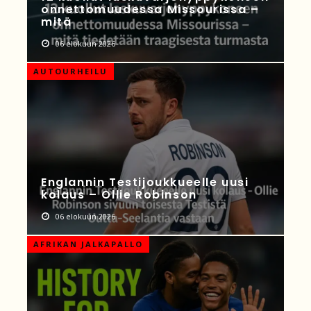
onnettomuudessa Missourissa –
mitä
06 elokuun 2026
AUTOURHEILU
Englannin Testijoukkueelle uusi
kolaus – Ollie Robinson
06 elokuun 2026
AFRIKAN JALKAPALLO