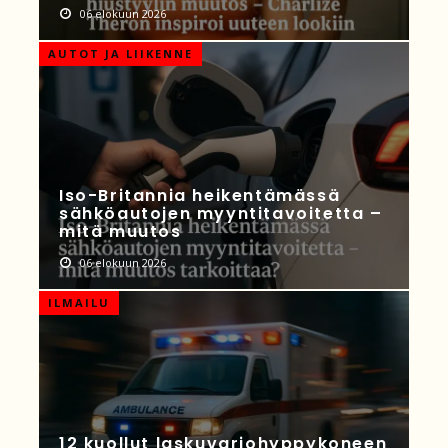
06 elokuun 2026
AUTOT JA LIIKENNE
Iso-Britannia heikentämässä
sähköautojen myyntitavoitetta –
mitä muutos
06 elokuun 2026
ILMAILU
12 kuollut laskuvarjohyppykoneen