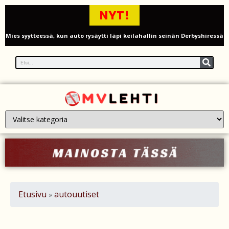
NYT!
Mies syytteessä, kun auto rysäytti läpi keilahallin seinän Derbyshiressä
New Yorkin NBA-mestaruusjuhlat riistäytyivät käsistä – teini ammuttiin
ja busseja sytytettiin tuleen Manhattanilla
Kimi ja Minttu Räikkönen juhlivat 10-vuotishääpäiväänsä – näin F1-
tähti muisti rakastaan
Nigel Farage vaatii ulkomaalaisten sulkemista pois sosiaalisesta
asuntotuotannosta
Painumat sillan lähellä pysäyttivät junaliikenteen Gatwickin
lentoasemalle
Etusivu
autouutiset
»
Justin Trudeau puolustautuu kritiikiltä – valitsi Katy Perryn
esiintymisen Kanadan MM-avauksen sijaan