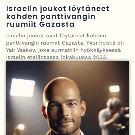
Grenfellin tornon palo: yhdeksäs vuosipäivä erityisen raskas omaisille
Israelin joukot löytäneet
kahden panttivangin
Turistijuna kaatui Cártaman tapasjuhlilla – 17 loukkaantui Espanjassa
ruumiit Gazasta
Työläistaustainen kansanedustaja avaa 30-vuotisen taistelunsa
Israelin joukot ovat löytäneet kahden
kuukautisterveyden ja endometrioosin hoidon puolesta
panttivangin ruumiit Gazasta. Yksi heistä oli
PT Vatanen antoi porttikiellon Juhana Tegelbergille – tiukka
Yair Yaakov, joka surmattiin hyökkäyksessä
Israelin eteläosassa lokakuussa 2023.
välienselvittely PTV Gymillä tallentui videolle