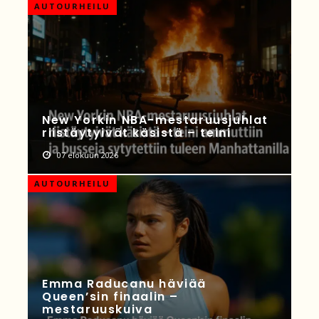
AUTOURHEILU
New Yorkin NBA-mestaruusjuhlat
riistäytyivät käsistä – teini
07 elokuun 2026
AUTOURHEILU
Emma Raducanu häviää
Queen’sin finaalin –
mestaruuskuiva