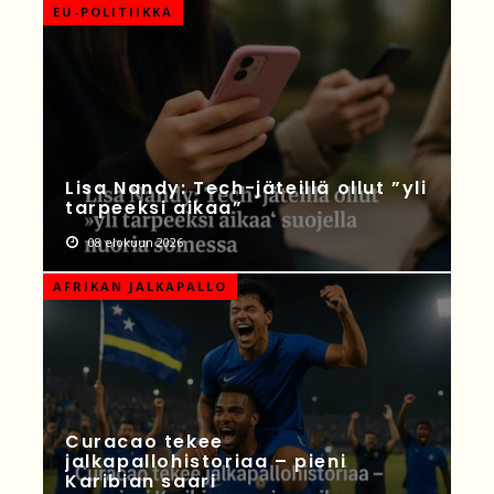
EU-POLITIIKKA
Lisa Nandy: Tech-jäteillä ollut ”yli
tarpeeksi aikaa”
08 elokuun 2026
AFRIKAN JALKAPALLO
Curacao tekee
jalkapallohistoriaa – pieni
Karibian saari