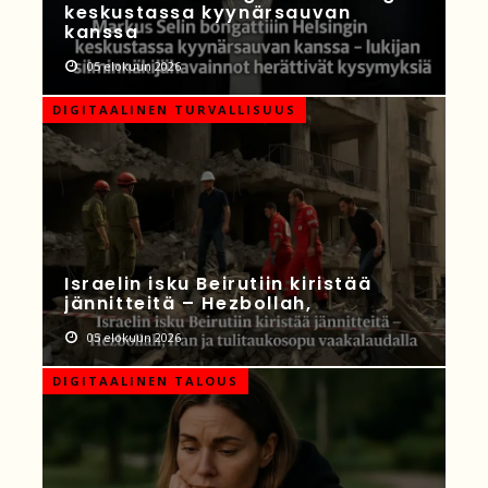
keskustassa kyynärsauvan
kanssa
05 elokuun 2026
DIGITAALINEN TURVALLISUUS
Israelin isku Beirutiin kiristää
jännitteitä – Hezbollah,
05 elokuun 2026
DIGITAALINEN TALOUS