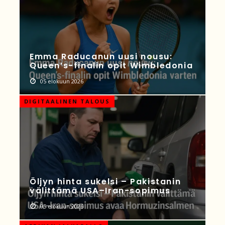
Emma Raducanun uusi nousu:
Queen’s-finalin opit Wimbledonia
05 elokuun 2026
DIGITAALINEN TALOUS
Öljyn hinta sukelsi – Pakistanin
välittämä USA–Iran-sopimus
05 elokuun 2026