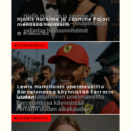
Hjallis Harkimo ja Jasmine Pajari
menossa naimisiin
06 elokuun 2026
AUTOURHEILU
Lewis Hamiltonin unelmavoitto
Barcelonassa käynnistää Ferrarin
uuden
06 elokuun 2026
MIELENTERVEYS