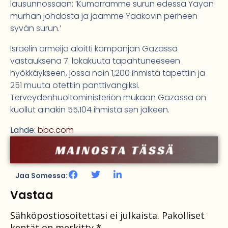
lausunnossaan: ’Kumarramme surun edessä Yayan
murhan johdosta ja jaamme Yaakovin perheen
syvän surun.’
Israelin armeija aloitti kampanjan Gazassa
vastauksena 7. lokakuuta tapahtuneeseen
hyökkäykseen, jossa noin 1,200 ihmistä tapettiin ja
251 muuta otettiin panttivangiksi.
Terveydenhuoltoministeriön mukaan Gazassa on
kuollut ainakin 55,104 ihmistä sen jälkeen.
Lähde:
bbc.com
Jaa Somessa:
Vastaa
Sähköpostiosoitettasi ei julkaista.
Pakolliset
kentät on merkitty
*