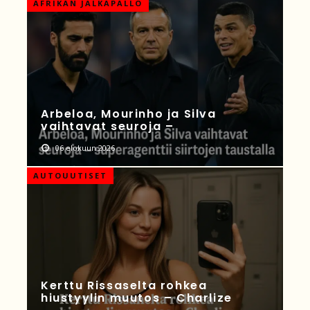
AFRIKAN JALKAPALLO
Arbeloa, Mourinho ja Silva
vaihtavat seuroja –
06 elokuun 2026
AUTOUUTISET
Kerttu Rissaselta rohkea
hiustyylin muutos – Charlize