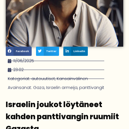
Facebook
Twitter
LinkedIn
11/06/2025
23:02
Kategoriat:
autouutiset
,
Kansainvälinen
Avainsanat:
Gaza
,
Israelin armeija
,
panttivangit
Israelin joukot löytäneet
kahden panttivangin ruumiit
Gazasta