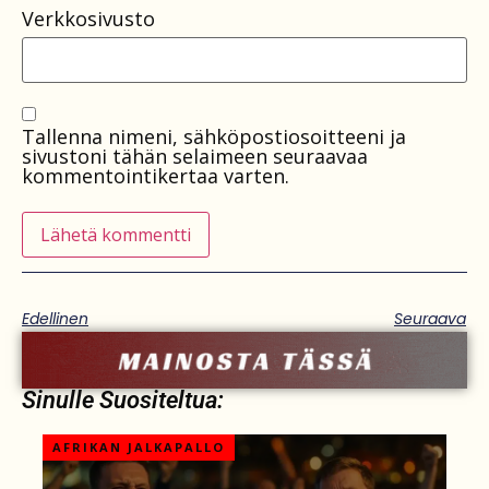
Verkkosivusto
Tallenna nimeni, sähköpostiosoitteeni ja
sivustoni tähän selaimeen seuraavaa
kommentointikertaa varten.
Edellinen
Seuraava
Sinulle Suositeltua:
AFRIKAN JALKAPALLO