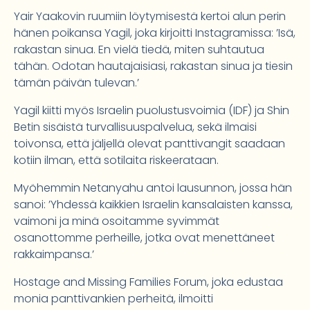
Yair Yaakovin ruumiin löytymisestä kertoi alun perin
hänen poikansa Yagil, joka kirjoitti Instagramissa: ’Isä,
rakastan sinua. En vielä tiedä, miten suhtautua
tähän. Odotan hautajaisiasi, rakastan sinua ja tiesin
tämän päivän tulevan.’
Yagil kiitti myös Israelin puolustusvoimia (IDF) ja Shin
Betin sisäistä turvallisuuspalvelua, sekä ilmaisi
toivonsa, että jäljellä olevat panttivangit saadaan
kotiin ilman, että sotilaita riskeerataan.
Myöhemmin Netanyahu antoi lausunnon, jossa hän
sanoi: ’Yhdessä kaikkien Israelin kansalaisten kanssa,
vaimoni ja minä osoitamme syvimmät
osanottomme perheille, jotka ovat menettäneet
rakkaimpansa.’
Hostage and Missing Families Forum, joka edustaa
monia panttivankien perheitä, ilmoitti