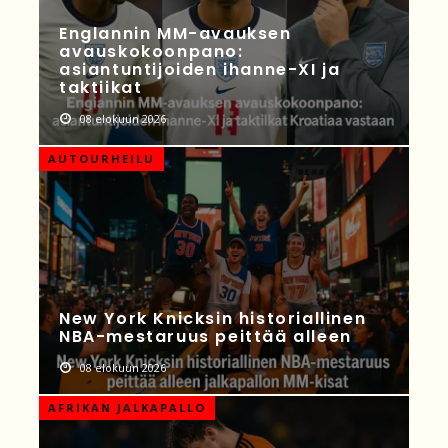
Englannin MM-avauksen
avauskokoonpano:
asiantuntijoiden ihanne-XI ja
taktiikat
08 elokuun 2026
AUTOURHEILU
New York Knicksin historiallinen
NBA-mestaruus peittää alleen
08 elokuun 2026
AFRIKAN JALKAPALLO