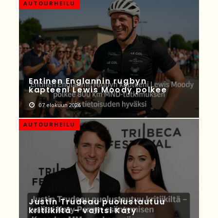
AUTOURHEILU
Entinen Englannin rugbyn
kapteeni Lewis Moody polkee
07 elokuun 2026
AUTOURHEILU
Justin Trudeau puolustautuu
kritiikiltä – valitsi Katy