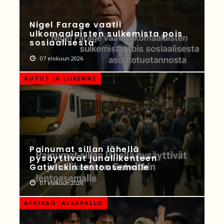
Nigel Farage vaatii
ulkomaalaisten sulkemista pois
sosiaalisesta
07 elokuun 2026
AUTOT JA LIIKENNE
Painumat sillan lähellä
pysäyttivät junaliikenteen
Gatwickin lentoasemalle
07 elokuun 2026
AFRIKAN JALKAPALLO