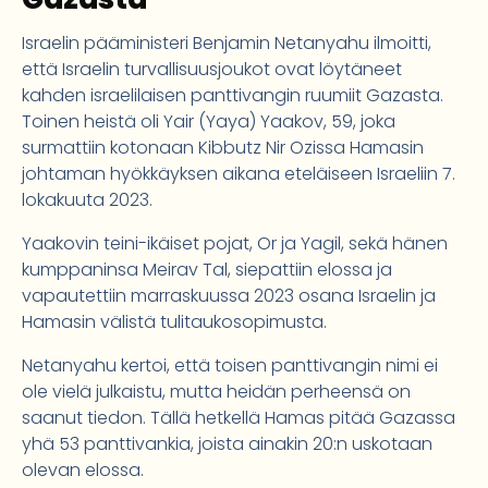
Israelin pääministeri Benjamin Netanyahu ilmoitti,
että Israelin turvallisuusjoukot ovat löytäneet
kahden israelilaisen panttivangin ruumiit Gazasta.
Toinen heistä oli Yair (Yaya) Yaakov, 59, joka
surmattiin kotonaan Kibbutz Nir Ozissa Hamasin
johtaman hyökkäyksen aikana eteläiseen Israeliin 7.
lokakuuta 2023.
Yaakovin teini-ikäiset pojat, Or ja Yagil, sekä hänen
kumppaninsa Meirav Tal, siepattiin elossa ja
vapautettiin marraskuussa 2023 osana Israelin ja
Hamasin välistä tulitaukosopimusta.
Netanyahu kertoi, että toisen panttivangin nimi ei
ole vielä julkaistu, mutta heidän perheensä on
saanut tiedon. Tällä hetkellä Hamas pitää Gazassa
yhä 53 panttivankia, joista ainakin 20:n uskotaan
olevan elossa.