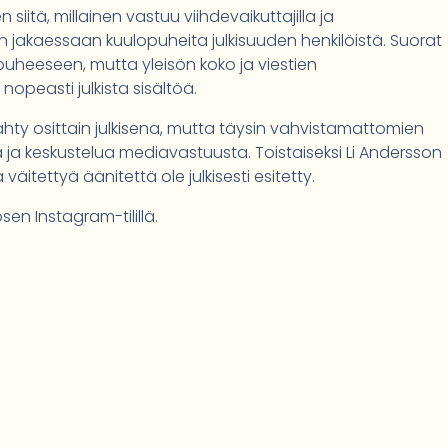
itä, millainen vastuu viihdevaikuttajilla ja
ä on jakaessaan kuulopuheita julkisuuden henkilöistä. Suorat
uheeseen, mutta yleisön koko ja viestien
opeasti julkista sisältöä.
 nähty osittain julkisena, mutta täysin vahvistamattomien
kiä ja keskustelua mediavastuusta. Toistaiseksi Li Andersson
äitettyä äänitettä ole julkisesti esitetty.
sen Instagram-tilillä.