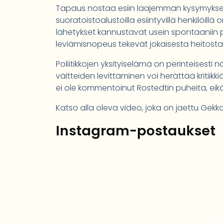
Tapaus nostaa esiin laajemman kysymyksen si
suoratoistoalustoilla esiintyvillä henkilöill
lähetykset kannustavat usein spontaaniin p
leviämisnopeus tekevät jokaisesta heitosta n
Poliitikkojen yksityiselämä on perinteisesti
väitteiden levittäminen voi herättää kritiik
ei ole kommentoinut Rostedtin puheita, eikä v
Katso alla oleva video, joka on jaettu Gekko
Instagram-postaukset