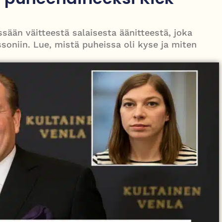
siensä kylässä Mayossa
ssään väitteestä salaisesta äänitteestä, joka
soniin. Lue, mistä puheissa oli kyse ja miten