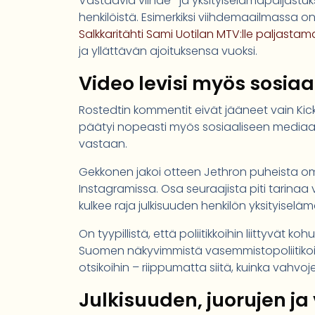
Vastaavia viihde- ja yksityiselämäpaljastu
henkilöistä. Esimerkiksi viihdemaailmassa 
Salkkaritähti Sami Uotilan MTV:lle paljasta
ja yllättävän ajoituksensa vuoksi.
Video levisi myös sosia
Rostedtin kommentit eivät jääneet vain Kick
päätyi nopeasti myös sosiaaliseen mediaan,
vastaan.
Gekkonen jakoi otteen Jethron puheista omi
Instagramissa. Osa seuraajista piti tarinaa v
kulkee raja julkisuuden henkilön yksityiselämä
On tyypillistä, että poliitikkoihin liittyvät k
Suomen näkyvimmistä vasemmistopoliitikoista
otsikoihin – riippumatta siitä, kuinka vahv
Julkisuuden, juorujen ja