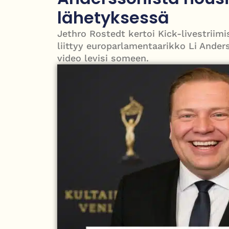
Kanadan pääministeri Mark Carney vieraili esi-i
lähetyksessä
Jethro Rostedt kertoi Kick-livestriimi
liittyy europarlamentaarikko Li Anders
video levisi someen.