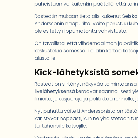
puheistaan voi kuitenkin päätellä, että tarin
Rostedtin mukaan tieto olisi kulkenut
Seiska
Anderssonin naapurilta. Väite perustuu kui
ole esitetty riippumatonta vahvistusta.
On tavallista, että viihdemaailman ja politi
keskustelua somessa. Tälläkin kertaa katsojat
alustoille.
Kick-lähetyksistä some
Rostedt on siirtänyt näkyvää toimintaansa 
livelähetyksensä
keräävät säännöllisesti yl
ilmiöitä, julkkisjuoruja ja politiikkaa rennolla
Nyt puhuttu väite Li Anderssonista on tästä t
kärjistyvät nopeasti, kun ne yhdistetään tun
tai tuhansille katsojille.