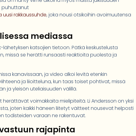
ksia on nähty viime aikoina myös muista julkisuuden
on puhuttanut
ma uusi rakkaussuhde
, joka nousi otsikoihin avoimuutensa
alisessa mediassa
-lähetyksen katsojien tietoon. Pätkä keskustelusta
 missä se herätti runsaasti reaktioita puolesta ja
ssa kanavissaan, ja video alkoi levitä etenkin
iihteenä ja liioitteluna, kun taas toiset pohtivat, missä
n ja yleisön uteliaisuuden välillä.
ohut herättävät voimakkaita mielipiteitä. Li Andersson on yksi
, joten kaikki häneen liitetyt väitteet nousevat helposti
ojen todisteiden varaan ne rakentuvat.
 vastuun rajapinta