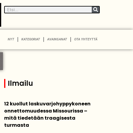
NYT
KATEGORIAT
AVAINSANAT
OTA YHTEYTTÄ
Ilmailu
12 kuollut laskuvarjohyppykoneen
onnettomuudessa Missourissa –
mitä tiedetään traagisesta
turmasta