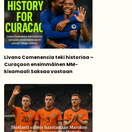
Livano Comenencia teki historiaa –
Curaçaon ensimmäinen MM-
kisamaali Saksaa vastaan