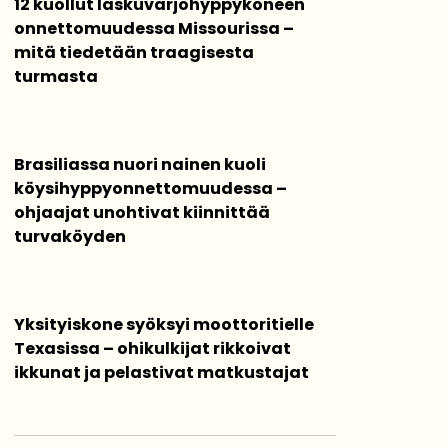
12 kuollut laskuvarjohyppykoneen
onnettomuudessa Missourissa –
mitä tiedetään traagisesta
turmasta
Brasiliassa nuori nainen kuoli
köysihyppyonnettomuudessa –
ohjaajat unohtivat kiinnittää
turvaköyden
Yksityiskone syöksyi moottoritielle
Texasissa – ohikulkijat rikkoivat
ikkunat ja pelastivat matkustajat