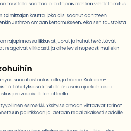
an taustalla saattaa olla iltapäivälehtien viihdetoimitus.
n toimittajan
kautta, joka olisi saanut äänitteen
tenkin Jethron omaan kertomukseen, eikä sen taustoista
ikan rajapinnassa liikkuvat juorut ja huhut herättävät
 reagoivat vilkkaasti, ja aihe levisi nopeasti muillekin
kohuihin
myös suoratoistoalustoille, ja hänen
Kick.com-
eisöä. Lähetyksissä käsitellään usein ajankohtaisia
, joskus provosoivallakin otteella.
yypillinen esimerkki. Yksityiselämään viittaavat tarinat
nettuun poliitikkoon ja jaetaan reaaliaikaisesti sadoille