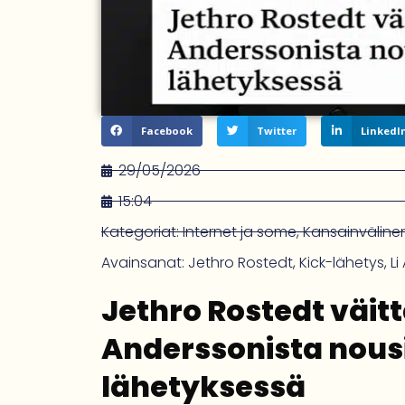
Facebook
Twitter
LinkedI
29/05/2026
15:04
Kategoriat:
Internet ja some
,
Kansainvälinen
Avainsanat:
Jethro Rostedt
,
Kick-lähetys
,
Li
Jethro Rostedt väitt
Anderssonista nous
lähetyksessä