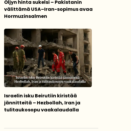
Öljyn hinta sukelsi – Pakistanin
välittämä USA–Iran-sopimus avaa
Hormuzinsalmen
Israelin isku Beirutiin kiristää
jännitteitä – Hezbollah, Iran ja
tulitaukosopu vaakalaudalla