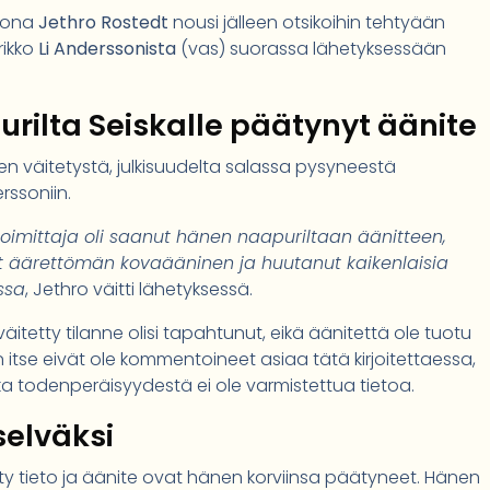
soona
Jethro Rostedt
nousi jälleen otsikoihin tehtyään
rikko
Li Anderssonista
(vas) suorassa lähetyksessään
ilta Seiskalle päätynyt äänite
leen väitetystä, julkisuudelta salassa pysyneestä
rssoniin.
 toimittaja oli saanut hänen naapuriltaan äänitteen,
 ollut äärettömän kovaääninen ja huutanut kaikenlaisia
ssa
, Jethro väitti lähetyksessä.
äitetty tilanne olisi tapahtunut, eikä äänitettä ole tuotu
 itse eivät ole kommentoineet asiaa tätä kirjoitettaessa,
nka todenperäisyydestä ei ole varmistettua tietoa.
selväksi
ty tieto ja äänite ovat hänen korviinsa päätyneet. Hänen