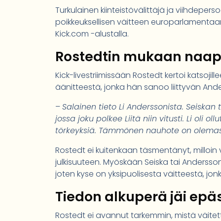
Turkulainen kiinteistövälittäjä ja viihdeper
poikkeuksellisen väitteen europarlamentaa
Kick.com -alustalla.
Rostedtin mukaan naapur
Kick-livestriimissään Rostedt kertoi katsojil
äänitteestä, jonka hän sanoo liittyvän Ande
–
Salainen tieto Li Anderssonista. Seiskan
jossa joku polkee Liitä niin vitusti. Li oli
törkeyksiä. Tämmönen nauhote on olema
Rostedt ei kuitenkaan täsmentänyt, milloin v
julkisuuteen. Myöskään Seiska tai Andersson
joten kyse on yksipuolisesta väitteestä, jo
Tiedon alkuperä jäi epä
Rostedt ei avannut tarkemmin, mistä väitet