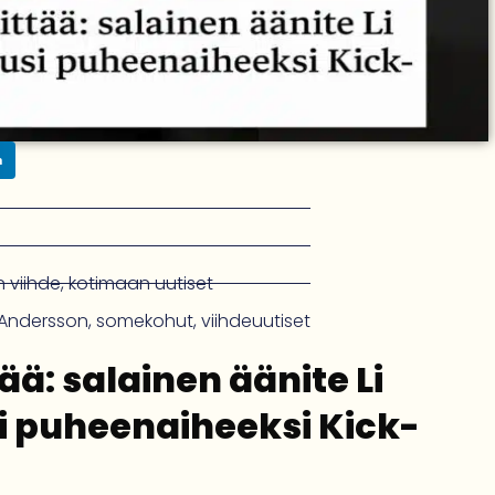
n
 viihde
,
kotimaan uutiset
 Andersson
,
somekohut
,
viihdeuutiset
ää: salainen äänite Li
i puheenaiheeksi Kick-