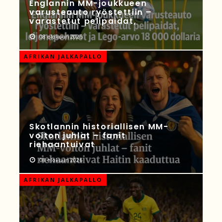
Englannin MM-joukkueen
varusteauto ryöstettiin –
varastetut pelipaidat,
08 elokuun 2026
AFRIKAN JALKAPALLO
Skotlannin historiallisen MM-
voiton juhlat – fanit
riehaantuivat
08 elokuun 2026
AFRIKAN JALKAPALLO