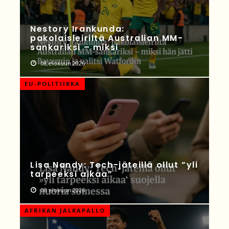
Nestory Irankunda:
pakolaisleiriltä Australian MM-
sankariksi – miksi
08 elokuun 2026
EU-POLITIIKKA
Lisa Nandy: Tech-jäteillä ollut ”yli
tarpeeksi aikaa”
08 elokuun 2026
AFRIKAN JALKAPALLO