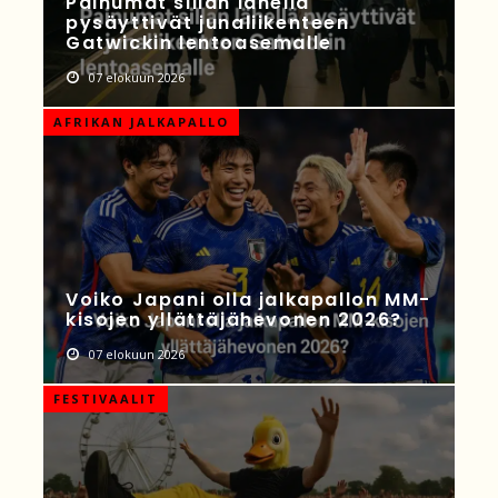
Painumat sillan lähellä
pysäyttivät junaliikenteen
Gatwickin lentoasemalle
07 elokuun 2026
AFRIKAN JALKAPALLO
Voiko Japani olla jalkapallon MM-
kisojen yllättäjähevonen 2026?
07 elokuun 2026
FESTIVAALIT