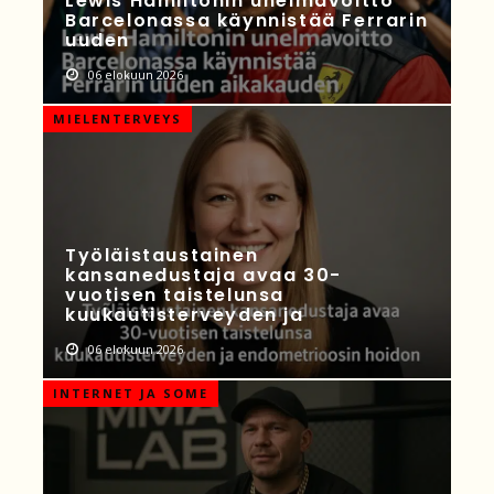
Lewis Hamiltonin unelmavoitto
Barcelonassa käynnistää Ferrarin
uuden
06 elokuun 2026
MIELENTERVEYS
Työläistaustainen
kansanedustaja avaa 30-
vuotisen taistelunsa
kuukautisterveyden ja
06 elokuun 2026
INTERNET JA SOME