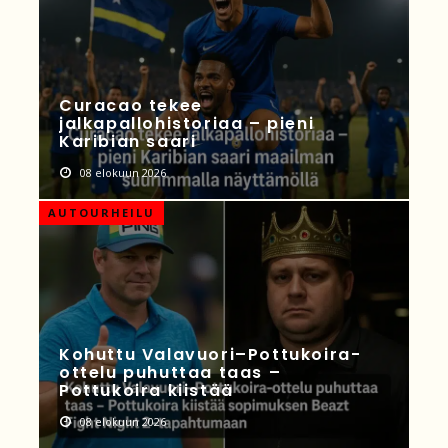
Curacao tekee
jalkapallohistoriaa – pieni
Karibian saari
08 elokuun 2026
AUTOURHEILU
Kohuttu Valavuori–Pottukoira-
ottelu puhuttaa taas –
Pottukoira kiistää
08 elokuun 2026