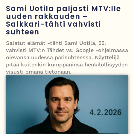
Grenfellin tornon palo: yhdeksäs vuosipäivä erityisen raskas omaisille
Sami Uotila paljasti MTV:lle
uuden rakkauden –
Turistijuna kaatui Cártaman tapasjuhlilla – 17 loukkaantui Espanjassa
Salkkari-tähti vahvisti
Työläistaustainen kansanedustaja avaa 30-vuotisen taistelunsa
suhteen
kuukautisterveyden ja endometrioosin hoidon puolesta
Salatut elämät -tähti Sami Uotila, 55,
PT Vatanen antoi porttikiellon Juhana Tegelbergille – tiukka
vahvisti MTV:n Tähdet vs. Google -ohjelmassa
olevansa uudessa parisuhteessa. Näyttelijä
välienselvittely PTV Gymillä tallentui videolle
pitää kuitenkin kumppaninsa henkilöllisyyden
visusti omana tietonaan.