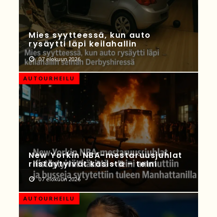
Mies syytteessä, kun auto
rysäytti läpi keilahallin
07 elokuun 2026
AUTOURHEILU
New Yorkin NBA-mestaruusjuhlat
riistäytyivät käsistä – teini
07 elokuun 2026
AUTOURHEILU