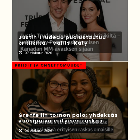
Justin Trudeau puolustautuu
kritiikiltä – valitsi Katy
07 elokuun 2026
KRIISIT JA ONNETTOMUUDET
Grenfellin tornon palo: yhdeksäs
vuosipäivä erityisen raskas
06 elokuun 2026