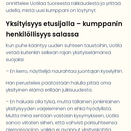
onnittelee Uotilaa tuoreesta rakkaudesta ja yrittää
udella, mistä uusi kumppani on löytynyt.
Yksityisyys etusijalla – kumppanin
henkilöllisyys salassa
Kun puhe kääntyy uuden suhteen taustoihin, Uotila
vetää kuitenkin selkeän rajan yksityiselämänsä
suojaksi.
– En kerro, näyttelijä naurahtaa juontajan kyselyihin.
Hän perustelee päätöstään halulla pitää oma
yksityinen elämä erillään julkisuudesta.
– En haluaisi olla tylsä, mutta tällainen jonkinlainen
yksityisyyden varjeleminen on ehkä hyödyllistä.
Mutta minä sentään vastasin kysymykseen, Uotila
sanoo viitaten siihen, että vahvisti parisuhteensa
olemassaolon, vaikka ei avannut yksityiskohtia.