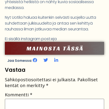
yhteisistä hetkistä on nähty kuvia sosiaalisessa
mediassa.
Nyt Uotila haluaa kuitenkin selvästi suojella uutta
suhdettaan julkisuudelta ja antaa sen kehittyä
rauhassa ilman jatkuvaa median seurantaa.
Ei sisällä instagram post:eja
Jaa Somessa:
Vastaa
Sähköpostiosoitettasi ei julkaista.
Pakolliset
kentät on merkitty
*
Kommentti
*