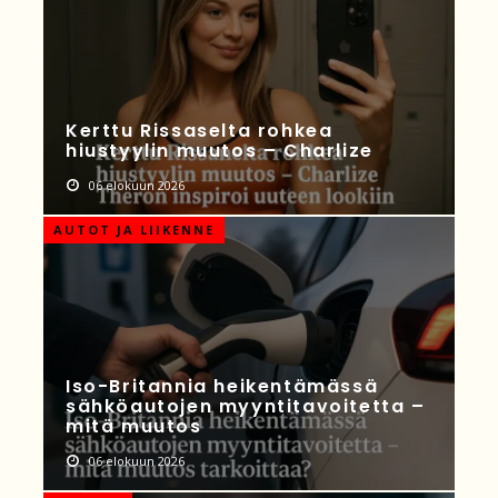
Kerttu Rissaselta rohkea
hiustyylin muutos – Charlize
06 elokuun 2026
AUTOT JA LIIKENNE
Iso-Britannia heikentämässä
sähköautojen myyntitavoitetta –
mitä muutos
06 elokuun 2026