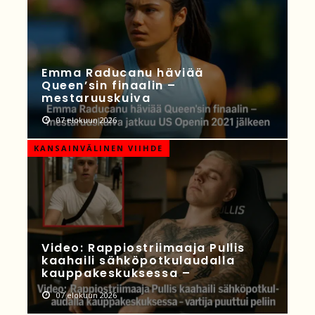
Emma Raducanu häviää
Queen’sin finaalin –
mestaruuskuiva
07 elokuun 2026
KANSAINVÄLINEN VIIHDE
Video: Rappiostriimaaja Pullis
kaahaili sähköpotkulaudalla
kauppakeskuksessa –
07 elokuun 2026