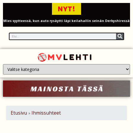
NYT!
Mies syytteessä, kun auto rysäytti läpi keilahallin seinän Derbyshiressä
New Yorkin NBA-mestaruusjuhlat riistäytyivät käsistä – teini ammuttiin
ja busseja sytytettiin tuleen Manhattanilla
Kimi ja Minttu Räikkönen juhlivat 10-vuotishääpäiväänsä – näin F1-
tähti muisti rakastaan
Nigel Farage vaatii ulkomaalaisten sulkemista pois sosiaalisesta
asuntotuotannosta
Painumat sillan lähellä pysäyttivät junaliikenteen Gatwickin
lentoasemalle
Etusivu
Ihmissuhteet
»
Justin Trudeau puolustautuu kritiikiltä – valitsi Katy Perryn
esiintymisen Kanadan MM-avauksen sijaan