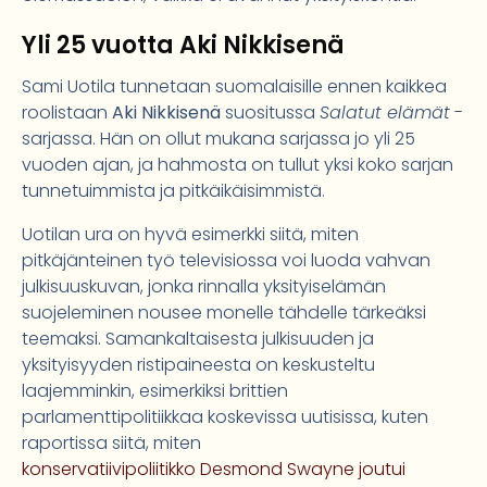
Yli 25 vuotta Aki Nikkisenä
Sami Uotila tunnetaan suomalaisille ennen kaikkea
roolistaan
Aki Nikkisenä
suositussa
Salatut elämät
-
sarjassa. Hän on ollut mukana sarjassa jo yli 25
vuoden ajan, ja hahmosta on tullut yksi koko sarjan
tunnetuimmista ja pitkäikäisimmistä.
Uotilan ura on hyvä esimerkki siitä, miten
pitkäjänteinen työ televisiossa voi luoda vahvan
julkisuuskuvan, jonka rinnalla yksityiselämän
suojeleminen nousee monelle tähdelle tärkeäksi
teemaksi. Samankaltaisesta julkisuuden ja
yksityisyyden ristipaineesta on keskusteltu
laajemminkin, esimerkiksi brittien
parlamenttipolitiikkaa koskevissa uutisissa, kuten
raportissa siitä, miten
konservatiivipoliitikko Desmond Swayne joutui