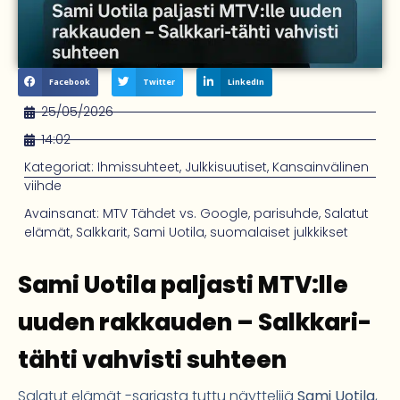
Facebook
Twitter
LinkedIn
25/05/2026
14:02
Kategoriat:
Ihmissuhteet
,
Julkkisuutiset
,
Kansainvälinen
viihde
Avainsanat:
MTV Tähdet vs. Google
,
pari­suhde
,
Salatut
elämät
,
Salkkarit
,
Sami Uotila
,
suomalaiset julkkikset
Sami Uotila paljasti MTV:lle
uuden rakkauden – Salkkari-
tähti vahvisti suhteen
Salatut elämät -sarjasta tuttu näyttelijä
Sami Uotila
,