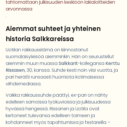
tahtomattaan julkisuuden keskiöön lakialoitteiden
arvonnassa
.
Aiemmat suhteet ja yhteinen
historia Salkkareissa
Uotilan rakkauselämä on kiinnostanut
suomalaisyleisöä aiemminkin. Hän on seurustellut
aiemmin muun muassa
Salkkarit
-kollegansa
Kerttu
Rissasen
, 30, kanssa. Suhde kesti noin viisi vuotta, ja
pari herätti runsaasti huomiota kotimaisessa
viihdemediassa.
Vaikka rakkaussuhde päättyi, ex-pari on nähty
edelleen samoissa työkuvioissa ja julkisuudessa
hyvässä hengessä. Rissanen ja Uotila ovat
kertoneet tulevansa edelleen toimeen ja
kohdanneet myös tapahtumissa ja festareilla –