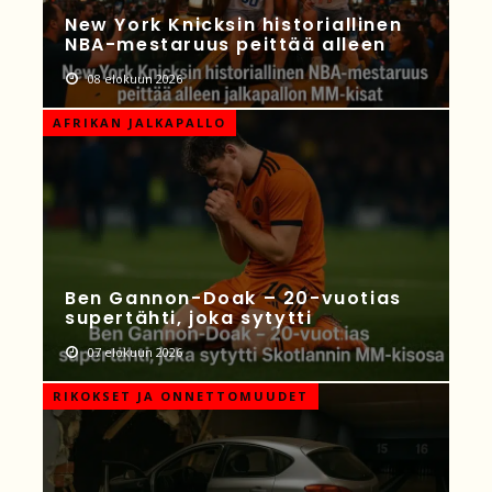
New York Knicksin historiallinen
NBA-mestaruus peittää alleen
08 elokuun 2026
AFRIKAN JALKAPALLO
Ben Gannon-Doak – 20-vuotias
supertähti, joka sytytti
07 elokuun 2026
RIKOKSET JA ONNETTOMUUDET