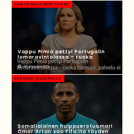
KANSAINVÄLINEN VIIHDE
Vappu Pimiä pettyi Portugalin
lomaravintolassa – ruoka
08 elokuun 2026
AFRIKAN JALKAPALLO
Somalialainen huippuerotuomari
Omar Artan saa Fifa:lta täyden