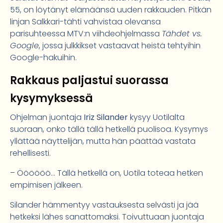
55, on löytänyt elämäänsä uuden rakkauden. Pitkän
linjan Salkkari-tähti vahvistaa olevansa
parisuhteessa MTV:n viihdeohjelmassa
Tähdet vs.
Google
, jossa julkkikset vastaavat heistä tehtyihin
Google-hakuihin.
Rakkaus paljastui suorassa
kysymyksessä
Ohjelman juontaja
Iriz Silander
kysyy Uotilalta
suoraan, onko tällä tällä hetkellä puolisoa. Kysymys
yllättää näyttelijän, mutta hän päättää vastata
rehellisesti.
– Öööööö… Tällä hetkellä on, Uotila toteaa hetken
empimisen jälkeen.
Silander hämmentyy vastauksesta selvästi ja jää
hetkeksi lähes sanattomaksi. Toivuttuaan juontaja