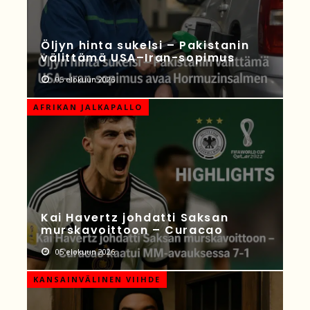
Öljyn hinta sukelsi – Pakistanin
välittämä USA–Iran-sopimus
05 elokuun 2026
AFRIKAN JALKAPALLO
Kai Havertz johdatti Saksan
murskavoittoon – Curacao
05 elokuun 2026
KANSAINVÄLINEN VIIHDE