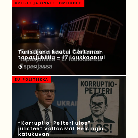
KRIISIT JA ONNETTOMUUDET
Turistijuna kaatui Cártaman
tapasjuhlilla – 17 loukkaantui
06 elokuun 2026
EU-POLITIIKKA
“Korruptio-Petteri ulos” -
julisteet valtasivat Helsingin
katukuvan –