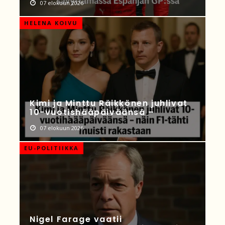
07 elokuun 2026
HELENA KOIVU
Kimi ja Minttu Räikkönen juhlivat
10-vuotishääpäiväänsä –
07 elokuun 2026
EU-POLITIIKKA
Nigel Farage vaatii