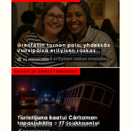
Grenfellin tornon palo: yhdeksäs
vuosipäivä erityisen raskas
06 elokuun 2026
KRIISIT JA ONNETTOMUUDET
Turistijuna kaatui Cártaman
tapasjuhlilla – 17 loukkaantui