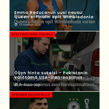
Emma Raducanun uusi nousu:
Queen’s-finalin opit Wimbledonia
05 elokuun 2026
DIGITAALINEN TALOUS
Öljyn hinta sukelsi – Pakistanin
välittämä USA–Iran-sopimus
05 elokuun 2026
AFRIKAN JALKAPALLO