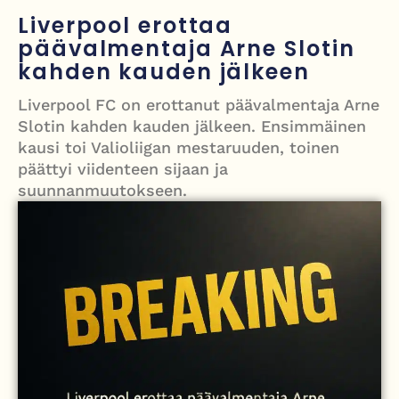
Grenfellin tornon palo: yhdeksäs vuosipäivä erityisen raskas omaisille
Liverpool erottaa
päävalmentaja Arne Slotin
Turistijuna kaatui Cártaman tapasjuhlilla – 17 loukkaantui Espanjassa
kahden kauden jälkeen
Työläistaustainen kansanedustaja avaa 30-vuotisen taistelunsa
Liverpool FC on erottanut päävalmentaja Arne
kuukautisterveyden ja endometrioosin hoidon puolesta
Slotin kahden kauden jälkeen. Ensimmäinen
PT Vatanen antoi porttikiellon Juhana Tegelbergille – tiukka
kausi toi Valioliigan mestaruuden, toinen
päättyi viidenteen sijaan ja
välienselvittely PTV Gymillä tallentui videolle
suunnanmuutokseen.