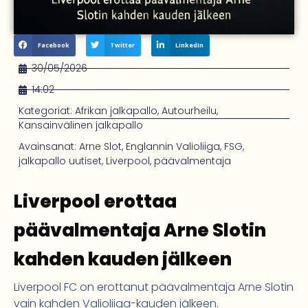
Facebook
Twitter
LinkedIn
30/05/2026
14:02
Kategoriat:
Afrikan jalkapallo
,
Autourheilu
,
Kansainvälinen jalkapallo
Avainsanat:
Arne Slot
,
Englannin Valioliiga
,
FSG
,
jalkapallo uutiset
,
Liverpool
,
päävalmentaja
Liverpool erottaa
päävalmentaja Arne Slotin
kahden kauden jälkeen
Liverpool FC on erottanut päävalmentaja Arne Slotin
vain kahden Valioliiga-kauden jälkeen.