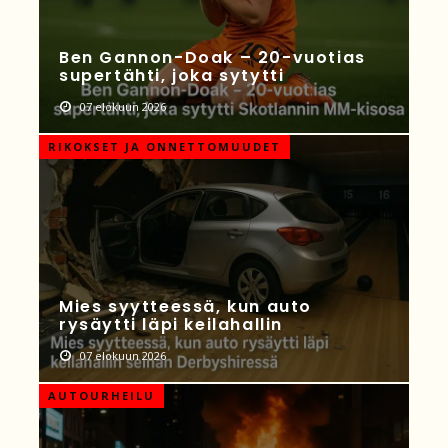
Ben Gannon-Doak – 20-vuotias
supertähti, joka sytytti
07 elokuun 2026
RIKOKSET JA ONNETTOMUUDET
Mies syytteessä, kun auto
rysäytti läpi keilahallin
07 elokuun 2026
AUTOURHEILU