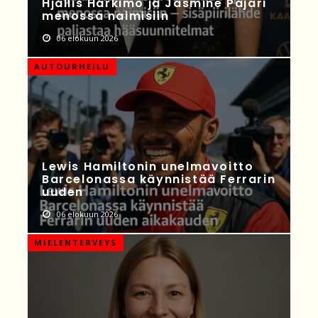
Hjallis Harkimo ja Jasmine Pajari
menossa naimisiin
06 elokuun 2026
AUTOURHEILU
Lewis Hamiltonin unelmavoitto
Barcelonassa käynnistää Ferrarin
uuden
06 elokuun 2026
MIELENTERVEYS