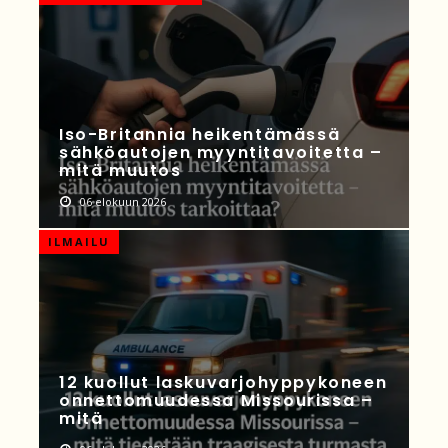
Iso-Britannia heikentämässä
sähköautojen myyntitavoitetta –
mitä muutos
06 elokuun 2026
ILMAILU
12 kuollut laskuvarjohyppykoneen
onnettomuudessa Missourissa –
mitä