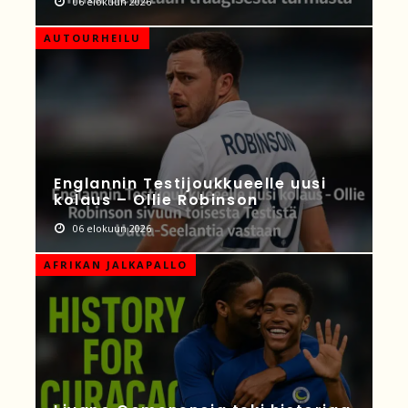
06 elokuun 2026
AUTOURHEILU
Englannin Testijoukkueelle uusi
kolaus – Ollie Robinson
06 elokuun 2026
AFRIKAN JALKAPALLO