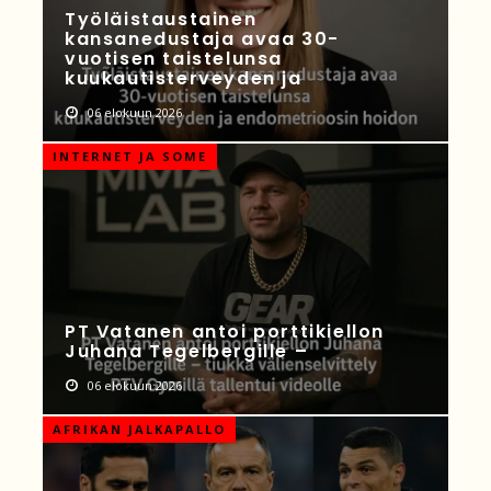
Työläistaustainen
kansanedustaja avaa 30-
vuotisen taistelunsa
kuukautisterveyden ja
06 elokuun 2026
INTERNET JA SOME
PT Vatanen antoi porttikiellon
Juhana Tegelbergille –
06 elokuun 2026
AFRIKAN JALKAPALLO