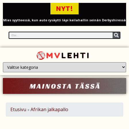
NYT!
Mies syytteessä, kun auto rysäytti läpi keilahallin seinän Derbyshiressä
New Yorkin NBA-mestaruusjuhlat riistäytyivät käsistä – teini ammuttiin
ja busseja sytytettiin tuleen Manhattanilla
Kimi ja Minttu Räikkönen juhlivat 10-vuotishääpäiväänsä – näin F1-
tähti muisti rakastaan
Nigel Farage vaatii ulkomaalaisten sulkemista pois sosiaalisesta
asuntotuotannosta
Painumat sillan lähellä pysäyttivät junaliikenteen Gatwickin
lentoasemalle
Etusivu
Afrikan jalkapallo
»
Justin Trudeau puolustautuu kritiikiltä – valitsi Katy Perryn
esiintymisen Kanadan MM-avauksen sijaan