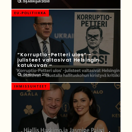
06 elokuun 2026
EU-POLITIIKKA
“Korruptio-Petteri ulos” -
julisteet valtasivat Helsingin
katukuvan –
06 elokuun 2026
IHMISSUHTEET