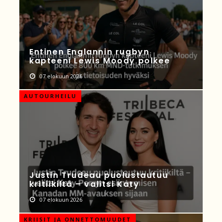
Entinen Englannin rugbyn
kapteeni Lewis Moody polkee
07 elokuun 2026
AUTOURHEILU
Justin Trudeau puolustautuu
kritiikiltä – valitsi Katy
07 elokuun 2026
KRIISIT JA ONNETTOMUUDET