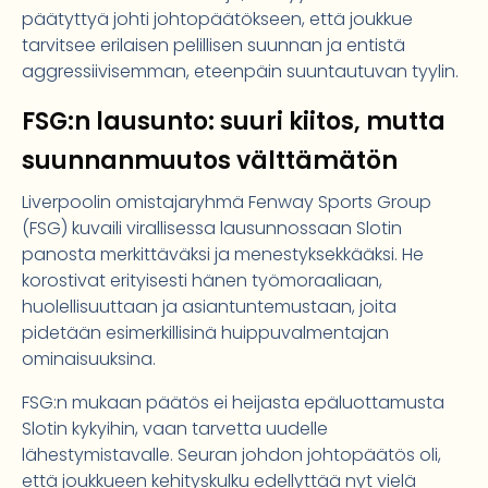
päätyttyä johti johtopäätökseen, että joukkue
tarvitsee erilaisen pelillisen suunnan ja entistä
aggressiivisemman, eteenpäin suuntautuvan tyylin.
FSG:n lausunto: suuri kiitos, mutta
suunnanmuutos välttämätön
Liverpoolin omistajaryhmä Fenway Sports Group
(FSG) kuvaili virallisessa lausunnossaan Slotin
panosta merkittäväksi ja menestyksekkääksi. He
korostivat erityisesti hänen työmoraaliaan,
huolellisuuttaan ja asiantuntemustaan, joita
pidetään esimerkillisinä huippuvalmentajan
ominaisuuksina.
FSG:n mukaan päätös ei heijasta epäluottamusta
Slotin kykyihin, vaan tarvetta uudelle
lähestymistavalle. Seuran johdon johtopäätös oli,
että joukkueen kehityskulku edellyttää nyt vielä