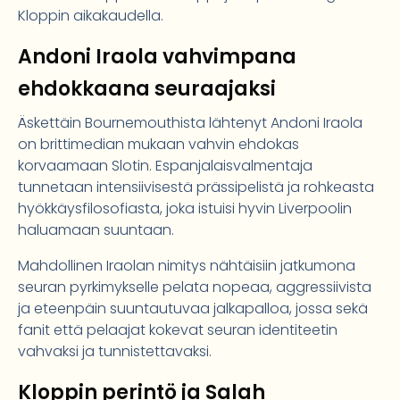
Kloppin aikakaudella.
Andoni Iraola vahvimpana
ehdokkaana seuraajaksi
Äskettäin Bournemouthista lähtenyt Andoni Iraola
on brittimedian mukaan vahvin ehdokas
korvaamaan Slotin. Espanjalaisvalmentaja
tunnetaan intensiivisestä prässipelistä ja rohkeasta
hyökkäysfilosofiasta, joka istuisi hyvin Liverpoolin
haluamaan suuntaan.
Mahdollinen Iraolan nimitys nähtäisiin jatkumona
seuran pyrkimykselle pelata nopeaa, aggressiivista
ja eteenpäin suuntautuvaa jalkapalloa, jossa sekä
fanit että pelaajat kokevat seuran identiteetin
vahvaksi ja tunnistettavaksi.
Kloppin perintö ja Salah