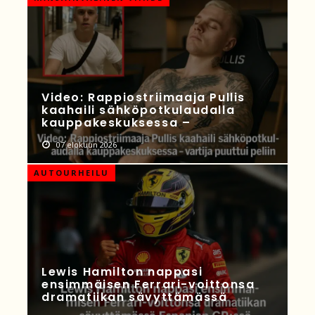
Video: Rappiostriimaaja Pullis
kaahaili sähköpotkulaudalla
kauppakeskuksessa –
07 elokuun 2026
AUTOURHEILU
Lewis Hamilton nappasi
ensimmäisen Ferrari-voittonsa
dramatiikan sävyttämässä