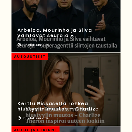
Arbeloa, Mourinho ja Silva
vaihtavat seuroja –
06 elokuun 2026
AUTOUUTISET
Kerttu Rissaselta rohkea
hiustyylin muutos – Charlize
06 elokuun 2026
AUTOT JA LIIKENNE