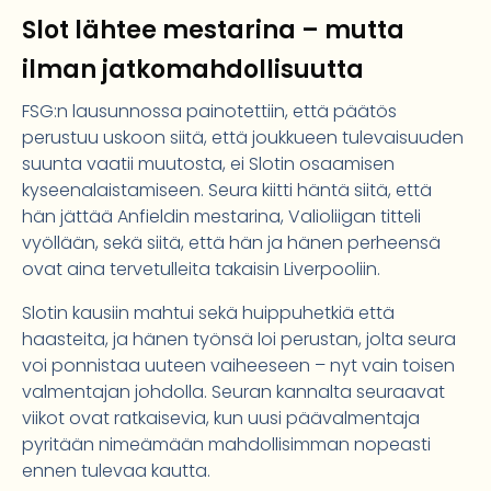
Slot lähtee mestarina – mutta
ilman jatkomahdollisuutta
FSG:n lausunnossa painotettiin, että päätös
perustuu uskoon siitä, että joukkueen tulevaisuuden
suunta vaatii muutosta, ei Slotin osaamisen
kyseenalaistamiseen. Seura kiitti häntä siitä, että
hän jättää Anfieldin mestarina, Valioliigan titteli
vyöllään, sekä siitä, että hän ja hänen perheensä
ovat aina tervetulleita takaisin Liverpooliin.
Slotin kausiin mahtui sekä huippuhetkiä että
haasteita, ja hänen työnsä loi perustan, jolta seura
voi ponnistaa uuteen vaiheeseen – nyt vain toisen
valmentajan johdolla. Seuran kannalta seuraavat
viikot ovat ratkaisevia, kun uusi päävalmentaja
pyritään nimeämään mahdollisimman nopeasti
ennen tulevaa kautta.