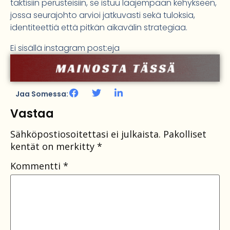
taktisiin perusteisiin, se istuu laajempaan kehykseen,
jossa seurajohto arvioi jatkuvasti sekä tuloksia,
identiteettiä että pitkän aikavälin strategiaa.
Ei sisällä instagram post:eja
Jaa Somessa:
Vastaa
Sähköpostiosoitettasi ei julkaista.
Pakolliset
kentät on merkitty
*
Kommentti
*