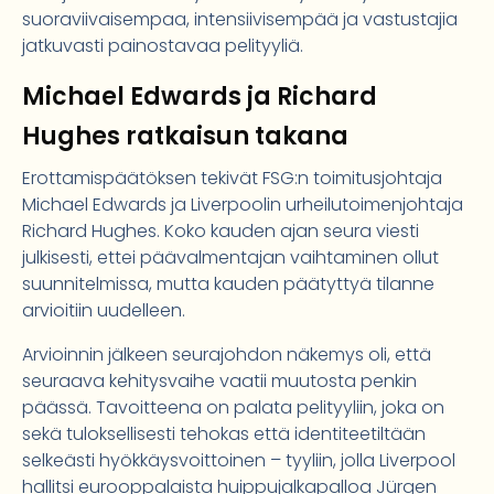
suoraviivaisempaa, intensiivisempää ja vastustajia
jatkuvasti painostavaa pelityyliä.
Michael Edwards ja Richard
Hughes ratkaisun takana
Erottamispäätöksen tekivät FSG:n toimitusjohtaja
Michael Edwards ja Liverpoolin urheilutoimenjohtaja
Richard Hughes. Koko kauden ajan seura viesti
julkisesti, ettei päävalmentajan vaihtaminen ollut
suunnitelmissa, mutta kauden päätyttyä tilanne
arvioitiin uudelleen.
Arvioinnin jälkeen seurajohdon näkemys oli, että
seuraava kehitysvaihe vaatii muutosta penkin
päässä. Tavoitteena on palata pelityyliin, joka on
sekä tuloksellisesti tehokas että identiteetiltään
selkeästi hyökkäysvoittoinen – tyyliin, jolla Liverpool
hallitsi eurooppalaista huippujalkapalloa Jürgen