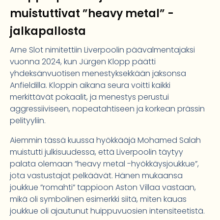
muistuttivat ”heavy metal” -
jalkapallosta
Arne Slot nimitettiin Liverpoolin päävalmentajaksi
vuonna 2024, kun Jürgen Klopp päätti
yhdeksänvuotisen menestyksekkään jaksonsa
Anfieldilla. Kloppin aikana seura voitti kaikki
merkittävät pokaalit, ja menestys perustui
aggressiiviseen, nopeatahtiseen ja korkean prässin
pelityyliin.
Aiemmin tässä kuussa hyökkääjä Mohamed Salah
muistutti julkisuudessa, että Liverpoolin täytyy
palata olemaan ”heavy metal -hyökkäysjoukkue”,
jota vastustajat pelkäävät. Hänen mukaansa
joukkue ”romahti” tappioon Aston Villaa vastaan,
mikä oli symbolinen esimerkki siitä, miten kauas
joukkue oli ajautunut huippuvuosien intensiteetistä.