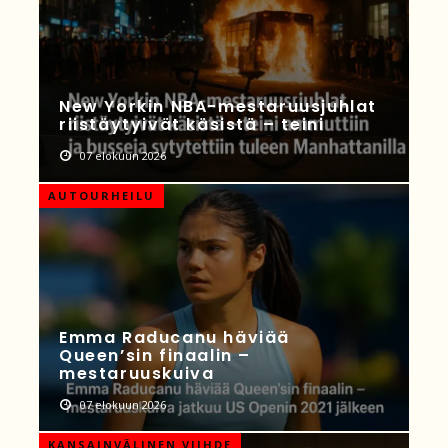
New Yorkin NBA-mestaruusjuhlat
riistäytyivät käsistä – teini
07 elokuun 2026
AUTOURHEILU
Emma Raducanu häviää
Queen’sin finaalin –
mestaruuskuiva
07 elokuun 2026
KANSAINVÄLINEN VIIHDE