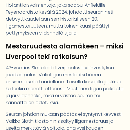
Hollantilaisvalmentaja, joka saapui Anfieldille
Feyenoordista kesällä 2024, johdatti seuran heti
debyyttikaudellaan sen historialliseen 20.
liigamestaruuteen, mutta toinen kausi päättyi
pettymykseen viidennellä sijalla.
Mestaruudesta alamäkeen – miksi
Liverpool teki ratkaisun?
47-vuotias Slot aloitti Liverpoolissa vahvasti, kun
joukkue palasi Valioliigan mestariksi hänen
ensimmäisellä kaudellaan. Toisella kaudella joukkue
kuitenkin menetti otteensa Mestarien liigan paikoista
ja jäi viidenneksi, mikä ei vastaa seuran tai
kannattajien odotuksia.
Seuran johdon mukaan päätös ei syntynyt kevyesti.
Vaikka Slotin tilastoihin sisältyy liigamestaruus ja
useita merkittäviä voittoja, analyysi kauden