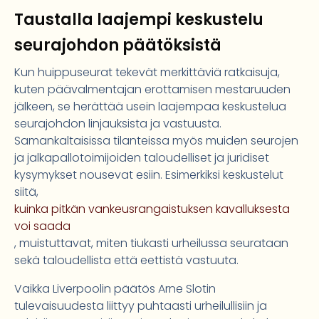
Taustalla laajempi keskustelu
seurajohdon päätöksistä
Kun huippuseurat tekevät merkittäviä ratkaisuja,
kuten päävalmentajan erottamisen mestaruuden
jälkeen, se herättää usein laajempaa keskustelua
seurajohdon linjauksista ja vastuusta.
Samankaltaisissa tilanteissa myös muiden seurojen
ja jalkapallotoimijoiden taloudelliset ja juridiset
kysymykset nousevat esiin. Esimerkiksi keskustelut
siitä,
kuinka pitkän vankeusrangaistuksen kavalluksesta
voi saada
, muistuttavat, miten tiukasti urheilussa seurataan
sekä taloudellista että eettistä vastuuta.
Vaikka Liverpoolin päätös Arne Slotin
tulevaisuudesta liittyy puhtaasti urheilullisiin ja