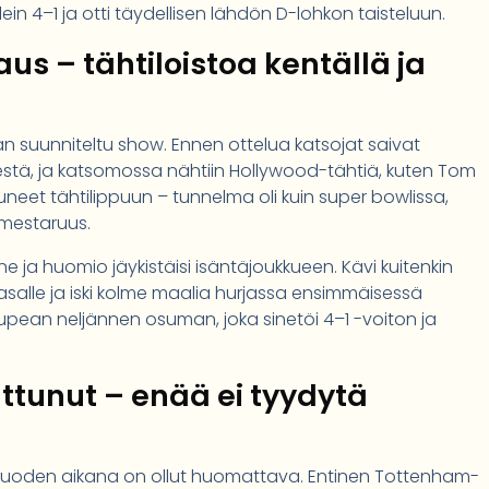
n 4–1 ja otti täydellisen lähdön D-lohkon taisteluun.
s – tähtiloistoa kentällä ja
an suunniteltu show. Ennen ottelua katsojat saivat
estä, ja katsomossa nähtiin Hollywood-tähtiä, kuten Tom
neet tähtilippuun – tunnelma oli kuin super bowlissa,
mestaruus.
ne ja huomio jäykistäisi isäntäjoukkueen. Kävi kuitenkin
asalle ja iski kolme maalia hurjassa ensimmäisessä
i upean neljännen osuman, joka sinetöi 4–1 -voiton ja
ttunut – enää ei tyydytä
a vuoden aikana on ollut huomattava. Entinen Tottenham-