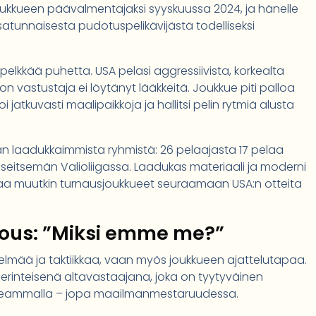
joukkueen päävalmentajaksi syyskuussa 2024, ja hänelle
satunnaisesta pudotuspelikävijästä todelliseksi
pelkkää puhetta. USA pelasi aggressiivista, korkealta
 vastustaja ei löytänyt lääkkeitä. Joukkue piti palloa
oi jatkuvasti maalipaikkoja ja hallitsi pelin rytmiä alusta
an laadukkaimmista ryhmistä: 26 pelaajasta 17 pelaa
a seitsemän Valioliigassa. Laadukas materiaali ja moderni
aa muutkin turnausjoukkueet seuraamaan USA:n otteita
ous: ”Miksi emme me?”
telmää ja taktiikkaa, vaan myös joukkueen ajattelutapaa.
erinteisenä altavastaajana, joka on tyytyväinen
orkeammalla – jopa maailmanmestaruudessa.