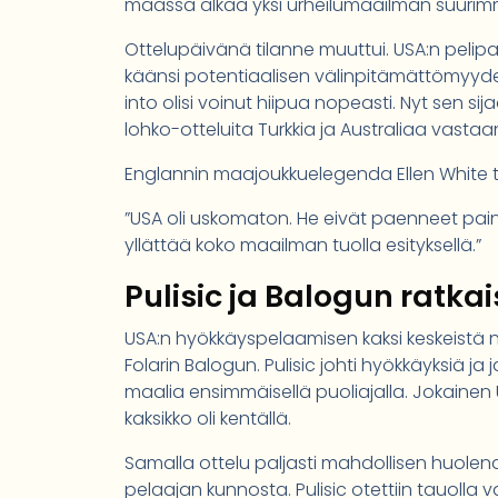
maassa alkaa yksi urheilumaailman suurim
Ottelupäivänä tilanne muuttui. USA:n pelipai
käänsi potentiaalisen välinpitämättömyyden 
into olisi voinut hiipua nopeasti. Nyt sen si
lohko-otteluita Turkkia ja Australiaa vastaa
Englannin maajoukkuelegenda Ellen White ti
”USA oli uskomaton. He eivät paenneet paine
yllättää koko maailman tuolla esityksellä.”
Pulisic ja Balogun ratka
USA:n hyökkäyspelaamisen kaksi keskeistä ni
Folarin Balogun. Pulisic johti hyökkäyksiä ja
maalia ensimmäisellä puoliajalla. Jokainen U
kaksikko oli kentällä.
Samalla ottelu paljasti mahdollisen huolena
pelaajan kunnosta. Pulisic otettiin tauoll