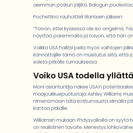
aiemman potkun jäljiltä. Balogun puolestaa
Pochettino rauhoitteli tilanteen jälkeen:
”Toivon, ettei kyseessä ole iso ongelma. Tau
näyttää paremmalta ja toivon, että hän on
Vaikka USA hallitsi peliä myös vaihtojen jälk
kannattajille tämä on muistutus siitä, että j
edetä pitkälle turnauksessa.
Voiko USA todella yllätt
Moni asiantuntija näkee USA:n potentiaalis
maajoukkuepuolustaja Ashley Williams muistu
nimenomaan tätä kotiturnausta silmällä pitä
kantaa pitkälle.
Williamsin mukaan Yhdysvalloilla on syytä t
on realistinen tavoite. Menestys lohkovaihe