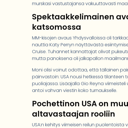
murskasi vastustajansa vakuuttavasti maalei
Spektaakkelimainen avau
katsomossa
MM-kisojen avaus Yhdysvalloissa oli tarkka
nauttia Katy Perryn näyttävästä esiintymis
Cruise. Tuhannet kannattajat olivat pukeutu
mutta panoksena oli jalkapallon maailman
Moni olisi voinut odottaa, että tällainen pai
päinvastoin: USA nousi hetkessä tilanteen t
puoliajassa. Lisäajalla Gio Reyna viimeistel
antoi vahvan viestin koko turnaukselle.
Pochettinon USA on muu
altavastaajan rooliin
USA:n kehitys viimeisen reilun puolentoist