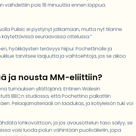
n vaihdettiin pois 18 minuuttia ennen loppua.
olla Pulisic ei pystynyt jatkamaan, mutta nyt tilanne
 käytettävissä seuraavassa ottelussa.”
een, hyökkäysten terävyys hiipui. Pochettinolle ja
oukkue tarvitsee laajuutta ja vaihtoehtoja, jos se aikoo
ää ja nousta MM-eliittiin?
ena turnauksen yllättäjänä. Entinen Walesin
tti BBC:n studiossa, että Pochettino palkattiin
en. Pelaajamateriaali on laadukas, ja kotiyleisön tuki voi
ähdätä lohkovoittoon, ja jos avausottelun taso säilyy, se
essa voisi luoda polun vähintään puolivälieriin, jopa