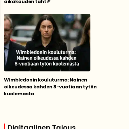
aikakauden tähti?
Wimbledonin kouluturma: Nainen
oikeudessa kahden 8-vuotiaan tytön
kuolemasta
Digitaalinen Talous