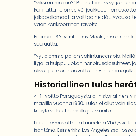
”Miksi emme me?” Pochettino kysyi jo aiemm
kannattajille on selvä: joukkueen on uskot
jalkapallomaat ja voittaa heidät. Avausottel
vaan konkreettinen tavoite.
Entinen USA-vahti Tony Meola, joka oli muk
suuruutta:
”Nyt olemme paljon vakiintuneempia. Meil
liiga ja huippuluokan harjoitusolosuhteet,
olivat pelkkää haavetta – nyt olemme jalk
Historiallinen tulos her
4–1 -voitto Paraguaysta oli historiallinen: 
maalilla vuonna 1930. Tulos ei ollut vain til
kotiyleisölle että muille joukkueille.
Ennen avausottelua tunnelma Yhdysvalloissa
isäntänä. Esimerkiksi Los Angelesissa, jossa o