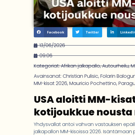
Facebook
Twitter
LinkedI
13/06/2026
09:06
Kategoriat:
Afrikan jalkapallo
,
Autourheilu
,
M
Avainsanat:
Christian Pulisic
,
Folarin Balogu
MM-kisat 2026
,
Mauricio Pochettino
,
Parag
USA aloitti MM-kisat 
kotijoukkue nousta 
Yhdysvallat antoi vahvan vastauksen epäil
jalkapallon MM-kisoissa 2026. Isäntämaan 