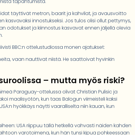
mista tapahtumista.
dat täyttivät metron, baarit ja kahvilat, ja avausvoitto
kasvavaksi innostukseksi. Jos tulos olisi ollut pettymys,
jaan odotukset ja kiinnostus kasvavat ennen jäljellä olevia
n.
ivisti BBC:n ottelustudiossa monen ajatukset:
ita, vaan nauttivat niistä. He saattoivat hyvinkin
isuroolissa – mutta myös riski?
meä Paraguay-ottelussa olivat Christian Pulisic ja
 jakoi maalisyötön, kun taas Balogun viimeisteli kaksi
SA:n hyökkäys näytti vaaralliselta niin kauan, kun
iheen: USA riippuu tällä hetkellä vahvasti näiden kahden
a vaihtoon varotoimena, kun hän tunsi kipua pohkeessaan