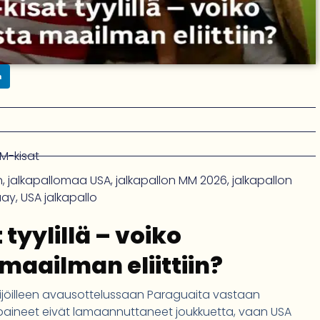
n
M-kisat
n
,
jalkapallomaa USA
,
jalkapallon MM 2026
,
jalkapallon
uay
,
USA jalkapallo
tyylillä – voiko
maailman eliittiin?
ijöilleen avausottelussaan Paraguaita vastaan
paineet eivät lamaannuttaneet joukkuetta, vaan USA