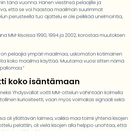
in tänä vuonna. Hänen viestinsä pelaajille ja
tava, että se voi haastaa maailman suurimmat
un perusteella tuo ajattelu ei ole pelkkää unelmointia,
ana MM-kisoissa 1990, 1994 ja 2002, korostaa muutoksen
lä on pelaajia ympäri maailmaa, uskomaton kotimainen
 joita koko maailma käyttää. Muutama vuosi sitten nämä
apallomaa.”
ätti koko isäntämaan
viimeksi Yhdysvallat voitti MM-ottelun vähintään kolmella
astollinen kuriositeetti, vaan myös voimakas signaali sekä
 oli yllättävän laimea, vaikka maa toimii yhtenä kisojen
ttelu pelattiin, oli vielä kisojen alla helppo unohtaa, että