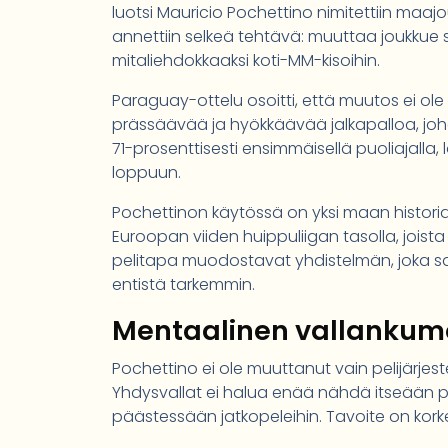
luotsi Mauricio Pochettino nimitettiin maa
annettiin selkeä tehtävä: muuttaa joukkue 
mitaliehdokkaaksi koti-MM-kisoihin.
Paraguay-ottelu osoitti, että muutos ei ole 
prässäävää ja hyökkäävää jalkapalloa, johon
71-prosenttisesti ensimmäisellä puoliajalla, l
loppuun.
Pochettinon käytössä on yksi maan histori
Euroopan viiden huippuliigan tasolla, joist
pelitapa muodostavat yhdistelmän, joka s
entistä tarkemmin.
Mentaalinen vallankum
Pochettino ei ole muuttanut vain pelijärjes
Yhdysvallat ei halua enää nähdä itseään p
päästessään jatkopeleihin. Tavoite on k