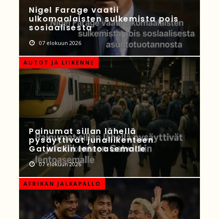
Nigel Farage vaatii
ulkomaalaisten sulkemista pois
sosiaalisesta
07 elokuun 2026
AUTOT JA LIIKENNE
Painumat sillan lähellä
pysäyttivät junaliikenteen
Gatwickin lentoasemalle
07 elokuun 2026
AFRIKAN JALKAPALLO