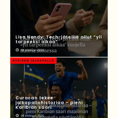
Lisa Nandy: Tech-jäteillä ollut ”yli
tarpeeksi aikaa”
08 elokuun 2026
AFRIKAN JALKAPALLO
Curacao tekee
jalkapallohistoriaa – pieni
Karibian saari
08 elokuun 2026