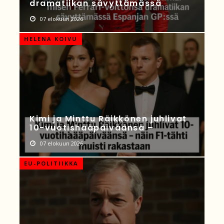
dramatiikan sävyttämässä
07 elokuun 2026
HELENA KOIVU
Kimi ja Minttu Räikkönen juhlivat
10-vuotishääpäiväänsä –
07 elokuun 2026
EU-POLITIIKKA