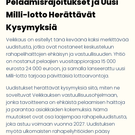
Pelaamisrajoitukset ja Uusi
Milli-lotto Herättävät
Kysymyksiä
Veikkaus on esitellyt tänä keväänä kaksi merkittävää
uudistusta, jotka ovat nostaneet keskusteluun
rahapelihaittojen ehkäisyn ja vastuullisuuden. Yhtiö
on nostanut pelaajien vuositappiorajaa 15 000
eurosta 24 000 euroon, ja samalla lanseerattu uusi
Milli-lotto tarjoaa päivittäisiä lottoarvontoja.
Uudistukset herättävät kysymyksiä siitä, miten ne
soveltuvat Veikkauksen vastuullisuusohjelmaan,
jonka tavoitteena on ehkäistä pelaamisen haittoja
ja parantaa asiakkaiden kokemuksia. Nämä
muutokset ovat osa laajempaa rahapeliuudistusta,
joka astuu voimaan vuonna 2027. Uudistuksen
myötä ulkomaisten rahapeliyhtiöiden pääsy