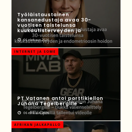
Työläistaustainen
kansanedustaja avaa 30-
vuotisen taistelunsa
kuukautisterveyden ja
06 elokuun 2026
INTERNET JA SOME
PT Vatanen antoi porttikiellon
Juhana Tegelbergille –
06 elokuun 2026
AFRIKAN JALKAPALLO