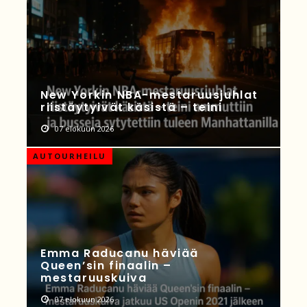
New Yorkin NBA-mestaruusjuhlat
riistäytyivät käsistä – teini
07 elokuun 2026
AUTOURHEILU
Emma Raducanu häviää
Queen’sin finaalin –
mestaruuskuiva
07 elokuun 2026