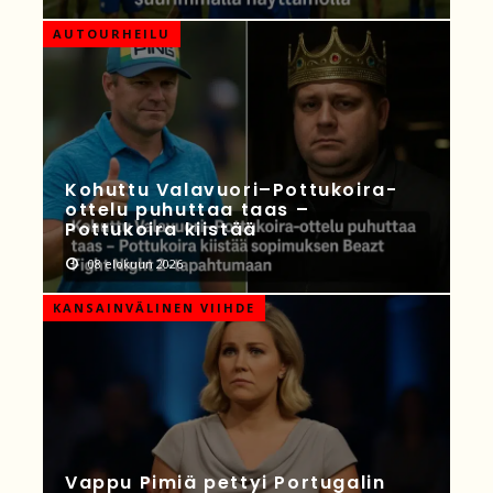
AUTOURHEILU
Kohuttu Valavuori–Pottukoira-
ottelu puhuttaa taas –
Pottukoira kiistää
08 elokuun 2026
KANSAINVÄLINEN VIIHDE
Vappu Pimiä pettyi Portugalin