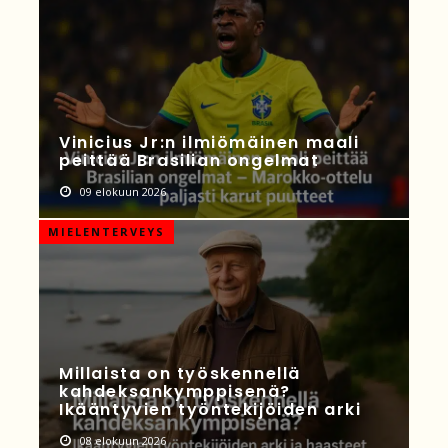
Vinicius Jr:n ilmiömäinen maali
peittää Brasilian ongelmat
09 elokuun 2026
MIELENTERVEYS
Millaista on työskennellä
kahdeksankymppisenä?
Ikääntyvien työntekijöiden arki
08 elokuun 2026