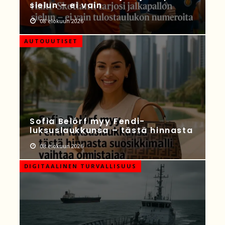
sielun – ei vain
08 elokuun 2026
AUTOUUTISET
Sofia Belórf myy Fendi-
luksuslaukkunsa – tästä hinnasta
08 elokuun 2026
DIGITAALINEN TURVALLISUUS