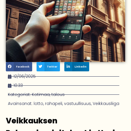
Facebook
Twitter
LinkedIn
12/06/2025
10:33
Kategoriat:
Kotimaa
,
talous
Avainsanat:
lotto
,
rahapeli
,
vastuullisuus
,
Veikkausliiga
Veikkauksen