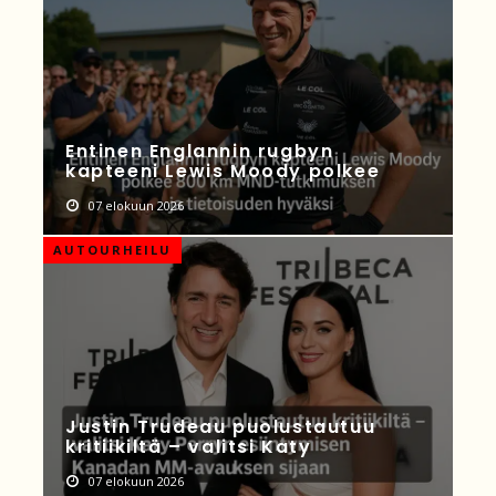
Entinen Englannin rugbyn
kapteeni Lewis Moody polkee
07 elokuun 2026
AUTOURHEILU
Justin Trudeau puolustautuu
kritiikiltä – valitsi Katy
07 elokuun 2026