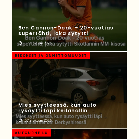
Ben Gannon-Doak – 20-vuotias
supertähti, joka sytytti
07 elokuun 2026
RIKOKSET JA ONNETTOMUUDET
Mies syytteessä, kun auto
rysäytti läpi keilahallin
07 elokuun 2026
AUTOURHEILU