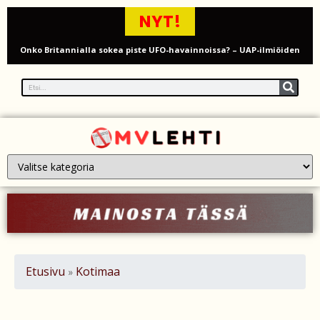
NYT!
Onko Britannialla sokea piste UFO-havainnoissa? – UAP-ilmiöiden
tutkinta kyseenalaistetaan
Millaista on työskennellä kahdeksankymppisenä? Ikääntyvien
työntekijöiden arki ja haasteet
Iso-Britannia pysäytti Venäjän varjolaivaston öljytankkerin Englannin
kanaalissa – isku Putinin sotakassaan
Mies syytteessä, kun auto rysäytti läpi keilahallin seinän Derbyshiressä
New Yorkin NBA-mestaruusjuhlat riistäytyivät käsistä – teini ammuttiin
ja busseja sytytettiin tuleen Manhattanilla
Etusivu
Kotimaa
»
Kimi ja Minttu Räikkönen juhlivat 10-vuotishääpäiväänsä – näin F1-
tähti muisti rakastaan