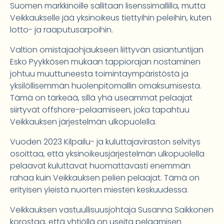
Suomen markkinoille sallitaan lisenssimallilla, mutta
Veikkaukselle jää yksinoikeus tiettyihin peleihin, kuten
lotto- ja raaputusarpoihin.
Valtion omistajaohjaukseen liittyvän asiantuntijan
Esko Pyykkösen mukaan tappiorajan nostaminen
johtuu muuttuneesta toimintaympäristöstä ja
yksilöllisemmän huolenpitomallin omaksumisesta.
Tämä on tärkeää, sillä yhä useammat pelaajat
siirtyvät offshore-pelaamiseen, joka tapahtuu
Veikkauksen järjestelmän ulkopuolella.
Vuoden 2023 Kilpailu- ja kuluttajaviraston selvitys
osoittaa, että yksinoikeusjärjestelmän ulkopuolella
pelaavat kuluttavat huomattavasti enemmän
rahaa kuin Veikkauksen pelien pelaajat. Tämä on
erityisen yleistä nuorten miesten keskuudessa.
Veikkauksen vastuullisuusjohtaja Susanna Saikkonen
korostaa, että yhtiöllä on useita pelaamisen