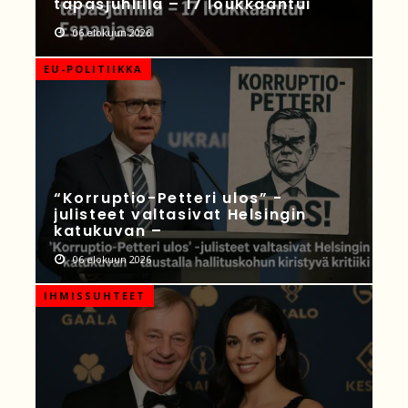
tapasjuhlilla – 17 loukkaantui
06 elokuun 2026
EU-POLITIIKKA
“Korruptio-Petteri ulos” -
julisteet valtasivat Helsingin
katukuvan –
06 elokuun 2026
IHMISSUHTEET