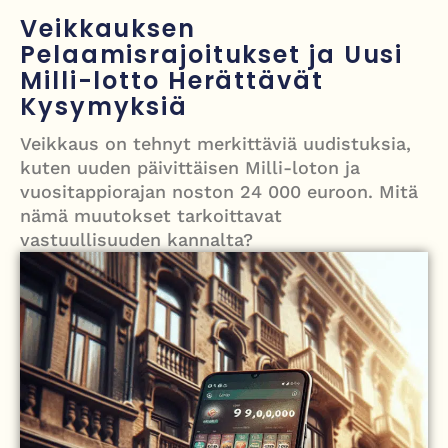
Nigel Farage vaatii ulkomaalaisten sulkemista pois sosiaalisesta
Veikkauksen
asuntotuotannosta
Pelaamisrajoitukset ja Uusi
Milli-lotto Herättävät
Painumat sillan lähellä pysäyttivät junaliikenteen Gatwickin
Kysymyksiä
lentoasemalle
Veikkaus on tehnyt merkittäviä uudistuksia,
Justin Trudeau puolustautuu kritiikiltä – valitsi Katy Perryn
kuten uuden päivittäisen Milli-loton ja
esiintymisen Kanadan MM-avauksen sijaan
vuositappiorajan noston 24 000 euroon. Mitä
nämä muutokset tarkoittavat
Grenfellin tornon palo: yhdeksäs vuosipäivä erityisen raskas omaisille
vastuullisuuden kannalta?