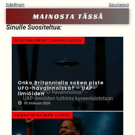
Edellinen
Seuraava
Sinulle Suositeltua:
DIGITAALINEN TURVALLISUUS
Onko Britannialla sokea piste
UFO-havainnoissa? – UAP-
ilmiöiden
09 elokuun 2026
KANSAINVÄLINEN VIIHDE