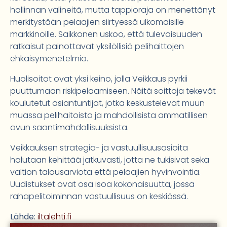
hallinnan välineitä, mutta tappioraja on menettänyt
merkitystään pelaajien siirtyessä ulkomaisille
markkinoille. Saikkonen uskoo, että tulevaisuuden
ratkaisut painottavat yksilöllisiä pelihaittojen
ehkäisymenetelmiä.
Huolisoitot ovat yksi keino, jolla Veikkaus pyrkii
puuttumaan riskipelaamiseen. Näitä soittoja tekevät
koulutetut asiantuntijat, jotka keskustelevat muun
muassa pelihaitoista ja mahdollisista ammatillisen
avun saantimahdollisuuksista.
Veikkauksen strategia- ja vastuullisuusasioita
halutaan kehittää jatkuvasti, jotta ne tukisivat sekä
valtion talousarviota että pelaajien hyvinvointia.
Uudistukset ovat osa isoa kokonaisuutta, jossa
rahapelitoiminnan vastuullisuus on keskiössä.
Lähde:
iltalehti.fi