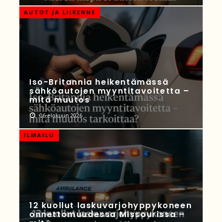
AUTOT JA LIIKENNE
Iso-Britannia heikentämässä
sähköautojen myyntitavoitetta –
mitä muutos
06 elokuun 2026
ILMAILU
12 kuollut laskuvarjohyppykoneen
onnettomuudessa Missourissa –