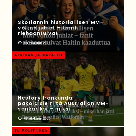
Skotlannin historiallisen MM-
voiton juhlat – fanit
riehaantuivat
08 elokuun 2026
AFRIKAN JALKAPALLO
Nestory Irankunda:
pakolaisleiriltä Australian MM-
sankariksi – miksi
08 elokuun 2026
EU-POLITIIKKA