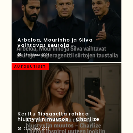
Arbeloa, Mourinho ja Silva
vaihtavat seuroja –
06 elokuun 2026
AUTOUUTISET
Kerttu Rissaselta rohkea
hiustyylin muutos – Charlize
06 elokuun 2026