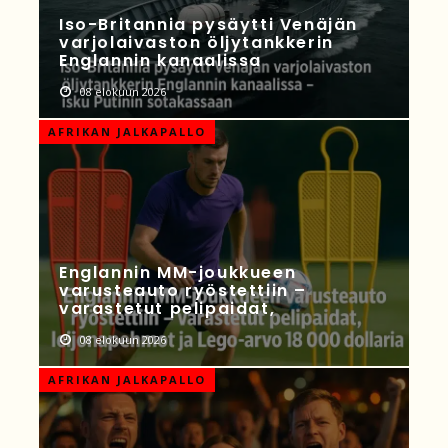
Iso-Britannia pysäytti Venäjän
varjolaivaston öljytankkerin
Englannin kanaalissa
08 elokuun 2026
AFRIKAN JALKAPALLO
Englannin MM-joukkueen
varusteauto ryöstettiin –
varastetut pelipaidat,
08 elokuun 2026
AFRIKAN JALKAPALLO