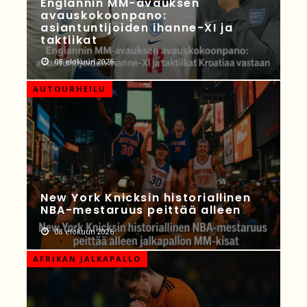
Englannin MM-avauksen
avauskokoonpano:
asiantuntijoiden ihanne-XI ja
taktiikat
08 elokuun 2026
AUTOURHEILU
New York Knicksin historiallinen
NBA-mestaruus peittää alleen
08 elokuun 2026
AFRIKAN JALKAPALLO