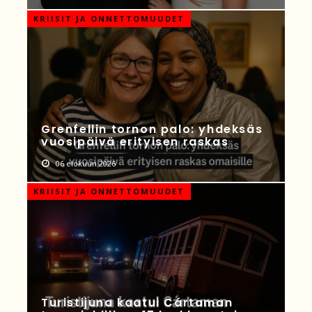
KRIISIT JA ONNETTOMUUDET
Grenfellin tornon palo: yhdeksäs
vuosipäivä erityisen raskas
06 elokuun 2026
KRIISIT JA ONNETTOMUUDET
Turistijuna kaatui Cártaman