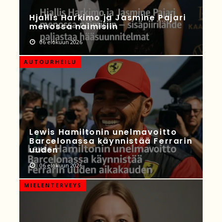
Hjallis Harkimo ja Jasmine Pajari
menossa naimisiin
06 elokuun 2026
AUTOURHEILU
Lewis Hamiltonin unelmavoitto
Barcelonassa käynnistää Ferrarin
uuden
06 elokuun 2026
MIELENTERVEYS