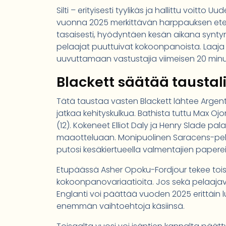
Silti – erityisesti tyylikäs ja hallittu voitt
vuonna 2025 merkittävän harppauksen eteen
tasaisesti, hyödyntäen kesän aikana syntynyt
pelaajat puuttuivat kokoonpanoista. Laaja 
uuvuttamaan vastustajia viimeisen 20 minuuti
Blackett säätää taustal
Tätä taustaa vasten Blackett lähtee Argenti
jatkaa kehityskulkua. Bathista tuttu Max O
(12). Kokeneet Elliot Daly ja Henry Slade
maaotteluaan. Monipuolinen Saracens-pelaa
putosi kesäkiertueella valmentajien paperei
Etupäässä Asher Opoku-Fordjour tekee toisen 
kokoonpanovariaatioita. Jos sekä pelaajava
Englanti voi päättää vuoden 2025 erittäin 
enemmän vaihtoehtoja käsiinsä.