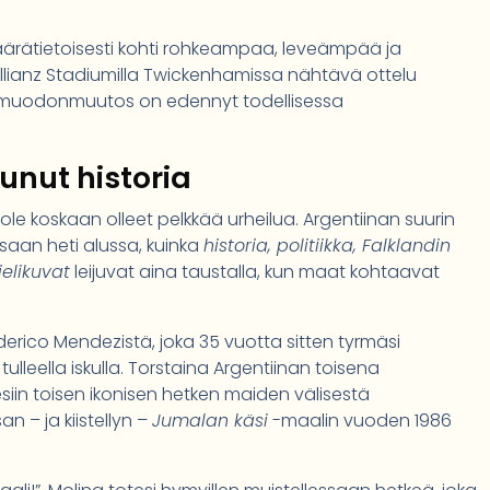
ärätietoisesti kohti rohkeampaa, leveämpää ja
ianz Stadiumilla Twickenhamissa nähtävä ottelu
le muodonmuutos on edennyt todellisessa
tunut historia
ole koskaan olleet pelkkää urheilua. Argentiinan suurin
saan heti alussa, kuinka
historia, politiikka, Falklandin
ielikuvat
leijuvat aina taustalla, kun maat kohtaavat
ederico Mendezistä, joka 35 vuotta sitten tyrmäsi
tulleella iskulla. Torstaina Argentiinan toisena
siin toisen ikonisen hetken maiden välisestä
n – ja kiistellyn –
Jumalan käsi
-maalin vuoden 1986