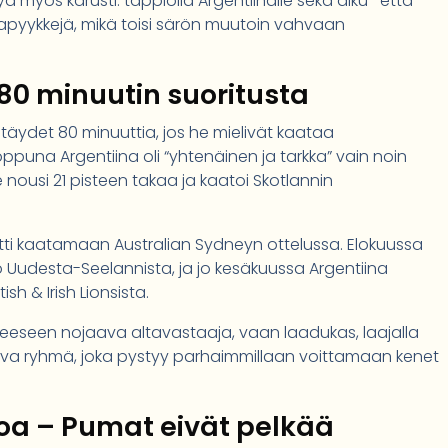
ä myös karusti: tappiolla Argentiinalle sekä alku- että
ajapyykkejä, mikä toisi särön muutoin vahvaan
80 minuutin suoritusta
täydet 80 minuuttia, jos he mielivät kaataa
oppuna Argentiina oli “yhtenäinen ja tarkka” vain noin
ue nousi 21 pisteen takaa ja kaatoi Skotlannin
iitti kaatamaan Australian Sydneyn ottelussa. Elokuussa
to Uudesta-Seelannista, ja jo kesäkuussa Argentiina
h & Irish Lionsista.
ilmeeseen nojaava altavastaaja, vaan laadukas, laajalla
ava ryhmä, joka pystyy parhaimmillaan voittamaan kenet
moa – Pumat eivät pelkää