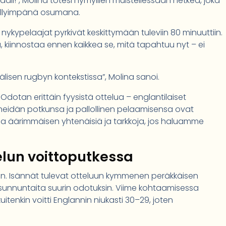
 maali!”, Molina totesi hymyillen muistellessaan hetkeä, joka
tellyimpänä osumana.
nykypelaajat pyrkivät keskittymään tuleviin 80 minuuttiin.
ä, kiinnostaa ennen kaikkea se, mitä tapahtuu nyt – ei
lisen rugbyn kontekstissa”, Molina sanoi.
 Odotan erittäin fyysistä ottelua – englantilaiset
, heidän potkunsa ja pallollinen pelaamisensa ovat
ia äärimmäisen yhtenäisiä ja tarkkoja, jos haluamme
lun voittoputkessa
iin. Isännät tulevat otteluun kymmenen peräkkäisen
 sunnuntaita suurin odotuksin. Viime kohtaamisessa
itenkin voitti Englannin niukasti 30–29, joten