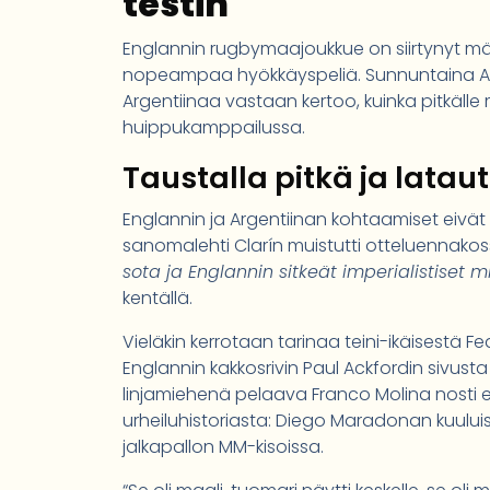
testin
Englannin rugbymaajoukkue on siirtynyt mä
nopeampaa hyökkäyspeliä. Sunnuntaina All
Argentiinaa vastaan kertoo, kuinka pitkäl
huippukamppailussa.
Taustalla pitkä ja latau
Englannin ja Argentiinan kohtaamiset eivät 
sanomalehti Clarín muistutti otteluennakos
sota ja Englannin sitkeät imperialistiset m
kentällä.
Vieläkin kerrotaan tarinaa teini-ikäisestä F
Englannin kakkosrivin Paul Ackfordin sivusta 
linjamiehenä pelaava Franco Molina nosti e
urheiluhistoriasta: Diego Maradonan kuuluisa
jalkapallon MM-kisoissa.