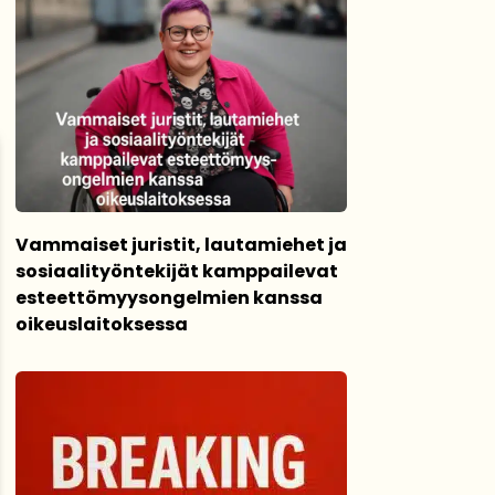
Vammaiset juristit, lautamiehet ja
sosiaalityöntekijät kamppailevat
esteettömyysongelmien kanssa
oikeuslaitoksessa