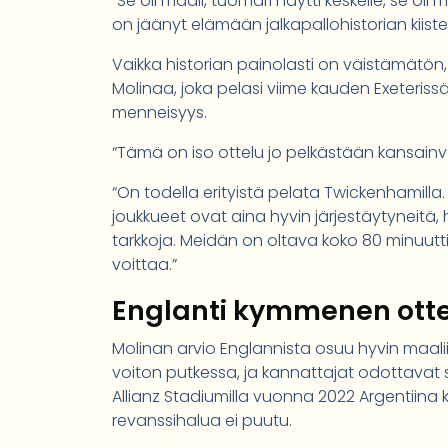
“Se oli maali, tuomari näytti keskelle, se oli
on jäänyt elämään jalkapallohistorian kiis
Vaikka historian painolasti on väistämätön, 
Molinaa, joka pelasi viime kauden Exeteriss
menneisyys.
“Tämä on iso ottelu jo pelkästään kansainvä
“On todella erityistä pelata Twickenhamilla.
joukkueet ovat aina hyvin järjestäytyneitä
tarkkoja. Meidän on oltava koko 80 minuutt
voittaa.”
Englanti kymmenen otte
Molinan arvio Englannista osuu hyvin maal
voiton putkessa, ja kannattajat odottavat
Allianz Stadiumilla vuonna 2022 Argentiina ku
revanssihalua ei puutu.