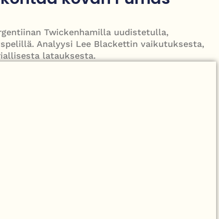
aitlin O’Toolen kanssa – taustalla vahva selviytymistarina
entiinan Twickenhamilla uudistetulla,
elillä. Analyysi Lee Blackettin vaikutuksesta,
iallisesta latauksesta.