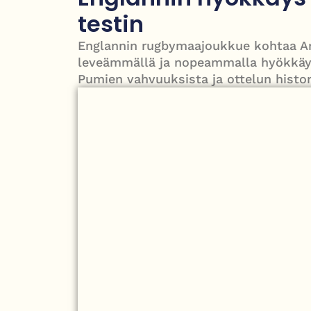
Pekka Hyysalo poseeraa läheisissä tunnelmissa K
testin
Englannin rugbymaajoukkue kohtaa Arg
leveämmällä ja nopeammalla hyökkäysp
Pumien vahvuuksista ja ottelun histor