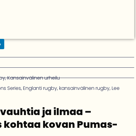
n
gby
,
Kansainvälinen urheilu
ns Series
,
Englanti rugby
,
kansainvälinen rugby
,
Lee
vauhtia ja ilmaa –
s kohtaa kovan Pumas-