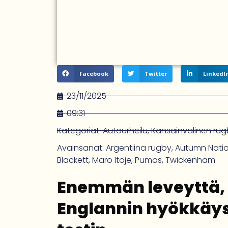
Facebook
Twitter
LinkedI
23/11/2025
09:31
Kategoriat:
Autourheilu
,
Kansainvälinen ru
Avainsanat:
Argentiina rugby
,
Autumn Natio
Blackett
,
Maro Itoje
,
Pumas
,
Twickenham
Enemmän leveyttä, 
Englannin hyökkäy