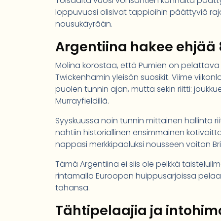
Toisaalta vuosi voi isäntien kannalta päätty
loppuvuosi olisivat tappioihin päättyviä r
nousukäyrään.
Argentiina hakee ehjää 
Molina korostaa, että Pumien on pelattava 
Twickenhamin yleisön suosikit. Viime viikonl
puolen tunnin ajan, mutta sekin riitti: joukk
Murrayfieldillä.
Syyskuussa noin tunnin mittainen hallinta r
nähtiin historiallinen ensimmäinen kotivoit
nappasi merkkipaaluksi nousseen voiton Britis
Tämä Argentiina ei siis ole pelkkä taistelu
rintamalla Euroopan huippusarjoissa pela
tahansa.
Tähtipelaajia ja intohi