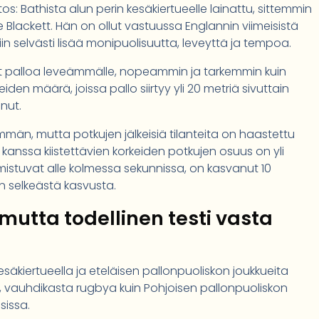
s: Bathista alun perin kesäkiertueelle lainattu, sittemmin
Blackett. Hän on ollut vastuussa Englannin viimeisistä
iin selvästi lisää monipuolisuutta, leveyttä ja tempoa.
nyt palloa leveämmälle, nopeammin ja tarkemmin kuin
en määrä, joissa pallo siirtyy yli 20 metriä sivuttain
unut.
än, mutta potkujen jälkeisiä tilanteita on haastettu
kanssa kiistettävien korkeiden potkujen osuus on yli
lmistuvat alle kolmessa sekunnissa, on kasvanut 10
n selkeästä kasvusta.
mutta todellinen testi vasta
säkiertueella ja eteläisen pallonpuoliskon joukkueita
 vauhdikasta rugbya kuin Pohjoisen pallonpuoliskon
sissa.