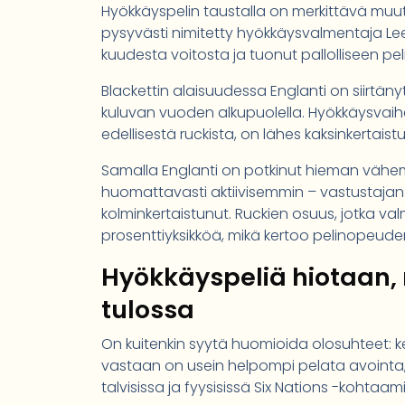
Hyökkäyspelin taustalla on merkittävä muuto
pysyvästi nimitetty hyökkäysvalmentaja Lee 
kuudesta voitosta ja tuonut pallolliseen pel
Blackettin alaisuudessa Englanti on siirtä
kuluvan vuoden alkupuolella. Hyökkäysvaiheid
edellisestä ruckista, on lähes kaksinkertaist
Samalla Englanti on potkinut hieman vähemm
huomattavasti aktiivisemmin – vastustajan 
kolminkertaistunut. Ruckien osuus, jotka va
prosenttiyksikköä, mikä kertoo pelinopeude
Hyökkäyspeliä hiotaan, 
tulossa
On kuitenkin syytä huomioida olosuhteet: ke
vastaan on usein helpompi pelata avointa,
talvisissa ja fyysisissä Six Nations -kohtaami