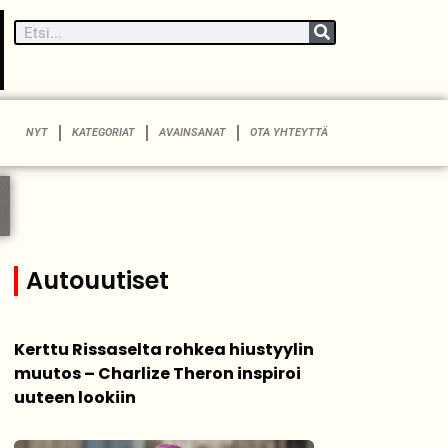
NYT
KATEGORIAT
AVAINSANAT
OTA YHTEYTTÄ
Autouutiset
Kerttu Rissaselta rohkea hiustyylin
muutos – Charlize Theron inspiroi
uuteen lookiin