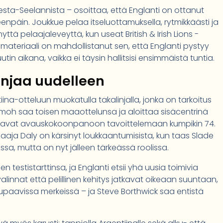
o Uudesta-Seelannista – osoittaa, että Englanti on ottanut
päin. Joukkue pelaa itseluottamuksella, rytmikkäästi ja
tä pelaajaleveyttä, kun useat British & Irish Lions -
materiaali on mahdollistanut sen, että Englanti pystyy
n aikana, vaikka ei täysin hallitsisi ensimmäistä tuntia.
injaa uudelleen
ina-otteluun muokatulla takalinjalla, jonka on tarkoitus
jomoh saa toisen maaottelunsa ja aloittaa sisäcentrinä
 palaavat avauskokoonpanoon tavoittelemaan kumpikin 74.
ja Daly on kärsinyt loukkaantumisista, kun taas Slade
ssa, mutta on nyt jälleen tärkeässä roolissa.
testistarttinsa, ja Englanti etsii yhä uusia toimivia
linnat että pelillinen kehitys jatkavat oikeaan suuntaan,
lupaavissa merkeissä – ja Steve Borthwick saa entistä