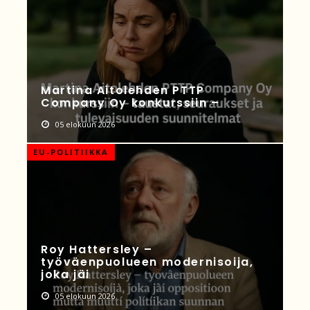
Martina Aitolehden PTTP
Company Oy konkurssiin –
05 elokuun 2026
EU-POLITIIKKA
Roy Hattersley –
työväenpuolueen modernisoija,
joka jäi
05 elokuun 2026