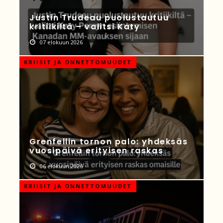
Justin Trudeau puolustautuu
kritiikiltä – valitsi Katy
07 elokuun 2026
KRIISIT JA ONNETTOMUUDET
Grenfellin tornon palo: yhdeksäs
vuosipäivä erityisen raskas
06 elokuun 2026
KRIISIT JA ONNETTOMUUDET