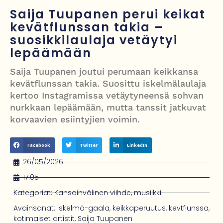
kuukautisterveyden ja endometrioosin hoidon puolesta
Saija Tuupanen perui keikat
kevätflunssan takia –
PT Vatanen antoi porttikiellon Juhana Tegelbergille – tiukka
suosikkilaulaja vetäytyi
välienselvittely PTV Gymillä tallentui videolle
lepäämään
Iso-Britannia heikentämässä sähköautojen myyntitavoitetta – mitä
Saija Tuupanen joutui perumaan keikkansa
muutos tarkoittaa?
kevätflunssan takia. Suosittu iskelmälaulaja
kertoo Instagramissa vetäytyneensä sohvan
12 kuollut laskuvarjohyppykoneen onnettomuudessa Missourissa –
nurkkaan lepäämään, mutta tanssit jatkuvat
mitä tiedetään traagisesta turmasta
korvaavien esiintyjien voimin.
Facebook
Twitter
LinkedIn
26/05/2026
17:05
Kategoriat:
Kansainvälinen viihde
,
musiikki
Avainsanat:
Iskelmä-gaala
,
keikkaperuutus
,
kevtflunssa
,
kotimaiset artistit
,
Saija Tuupanen