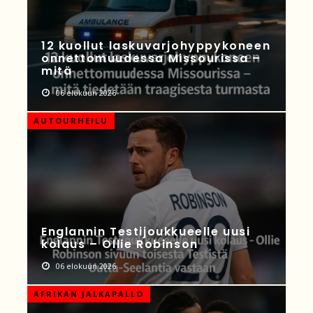
12 kuollut laskuvarjohyppykoneen
onnettomuudessa Missourissa –
mitä
06 elokuun 2026
AUTOURHEILU
Englannin Testijoukkueelle uusi
kolaus – Ollie Robinson
06 elokuun 2026
AFRIKAN JALKAPALLO