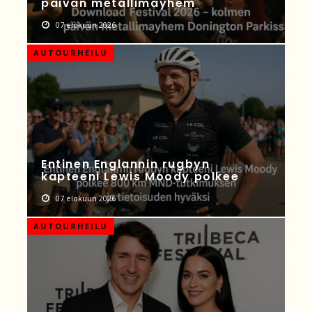
päivän metallimayhem
07 elokuun 2026
AUTOURHEILU
Entinen Englannin rugbyn
kapteeni Lewis Moody polkee
07 elokuun 2026
AUTOURHEILU