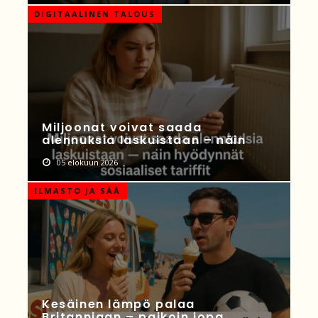
DIGITAALINEN TALOUS
Miljoonat voivat saada
alennuksia laskuistaan – näin
05 elokuun 2026
ILMASTO JA SÄÄ
Kesäinen lämpö palaa
Britanniaan – paikoin jopa