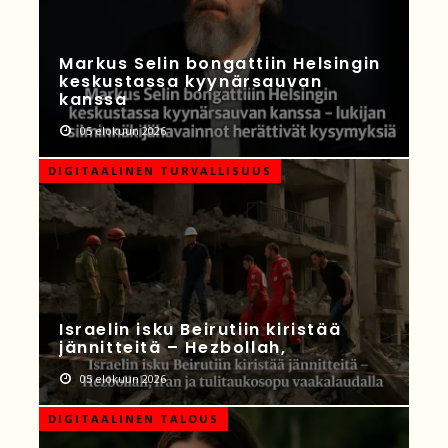
Markus Selin bongattiin Helsingin
keskustassa kyynärsauvan
kanssa
05 elokuun 2026
DIGITAALINEN TURVALLISUUS
Israelin isku Beirutiin kiristää
jännitteitä – Hezbollah,
05 elokuun 2026
DIGITAALINEN TALOUS