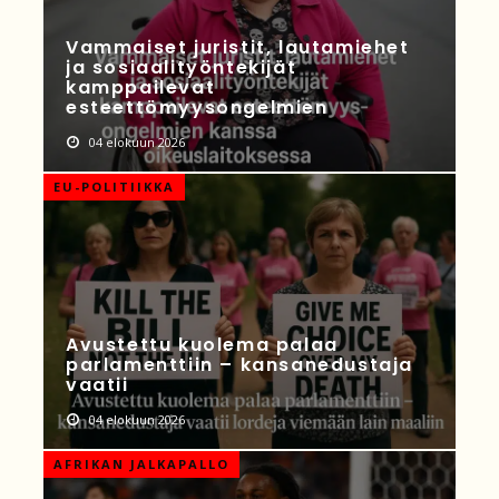
Vammaiset juristit, lautamiehet
ja sosiaalityöntekijät
kamppailevat
esteettömyysongelmien
04 elokuun 2026
EU-POLITIIKKA
Avustettu kuolema palaa
parlamenttiin – kansanedustaja
vaatii
04 elokuun 2026
AFRIKAN JALKAPALLO