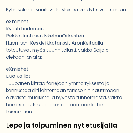
Pyhäsalmen suurlavalla yleisöä viihdyttävät tänään:
eXmiehet
Kyösti Lindeman
Pekka Juntusen IskelmäOrkesteri
Huomisen
Keskiviikkotanssit AronKeitaalla
toteutuvat myös suunnitellusti, vaikka Saija ei
olekaan lavalla:
eXmiehet
Duo Kalliot
Tuupanen kiittää fanejaan ymmärryksestä ja
kannustaa silti lähtemään tansseihin nauttimaan
elävästä musiikista ja hyvästä tunnelmasta, vaikka
hän itse joutuu tällä kertaa jäämään kotiin
toipumaan.
Lepo ja toipuminen nyt etusijalla