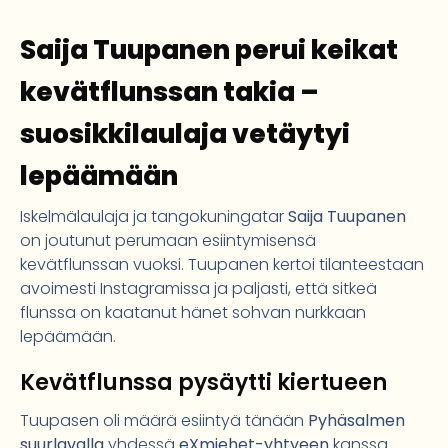
Saija Tuupanen perui keikat
kevätflunssan takia –
suosikkilaulaja vetäytyi
lepäämään
Iskelmälaulaja ja tangokuningatar
Saija Tuupanen
on joutunut perumaan esiintymisensä
kevätflunssan vuoksi. Tuupanen kertoi tilanteestaan
avoimesti Instagramissa ja paljasti, että sitkeä
flunssa on kaatanut hänet sohvan nurkkaan
lepäämään.
Kevätflunssa pysäytti kiertueen
Tuupasen oli määrä esiintyä tänään
Pyhäsalmen
suurlavalla
yhdessä
eXmiehet-yhtyeen
kanssa.