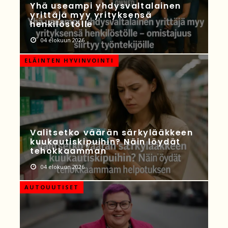
Yhä useampi yhdysvaltalainen
yrittäjä myy yrityksensä
henkilöstölle
04 elokuun 2026
ELÄINTEN HYVINVOINTI
Valitsetko väärän särkylääkkeen
kuukautiskipuihin? Näin löydät
tehokkaamman
04 elokuun 2026
AUTOUUTISET