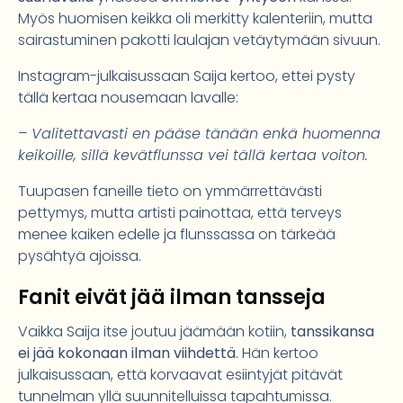
Myös huomisen keikka oli merkitty kalenteriin, mutta
sairastuminen pakotti laulajan vetäytymään sivuun.
Instagram-julkaisussaan Saija kertoo, ettei pysty
tällä kertaa nousemaan lavalle:
– Valitettavasti en pääse tänään enkä huomenna
keikoille, sillä kevätflunssa vei tällä kertaa voiton.
Tuupasen faneille tieto on ymmärrettävästi
pettymys, mutta artisti painottaa, että terveys
menee kaiken edelle ja flunssassa on tärkeää
pysähtyä ajoissa.
Fanit eivät jää ilman tansseja
Vaikka Saija itse joutuu jäämään kotiin,
tanssikansa
ei jää kokonaan ilman viihdettä
. Hän kertoo
julkaisussaan, että korvaavat esiintyjät pitävät
tunnelman yllä suunnitelluissa tapahtumissa.