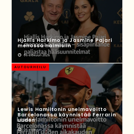
Hjallis Harkimo ja Jasmine Pajari
menossa naimisiin
06 elokuun 2026
AUTOURHEILU
Lewis Hamiltonin unelmavoitto
Barcelonassa käynnistää Ferrarin
uuden
06 elokuun 2026