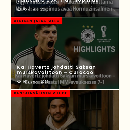
välittämä USA–Iran-sopimus
05 elokuun 2026
AFRIKAN JALKAPALLO
Kai Havertz johdatti Saksan
murskavoittoon – Curacao
05 elokuun 2026
KANSAINVÄLINEN VIIHDE