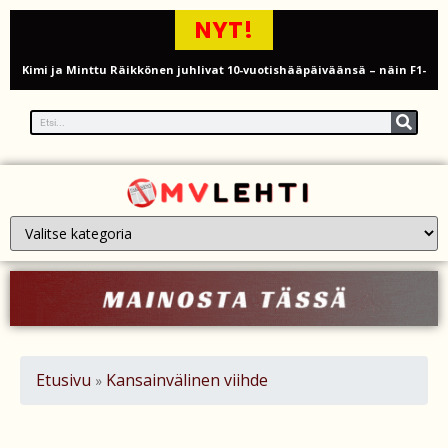
NYT!
Kimi ja Minttu Räikkönen juhlivat 10-vuotishääpäiväänsä – näin F1-
tähti muisti rakastaan
Nigel Farage vaatii ulkomaalaisten sulkemista pois sosiaalisesta
asuntotuotannosta
Painumat sillan lähellä pysäyttivät junaliikenteen Gatwickin
lentoasemalle
Justin Trudeau puolustautuu kritiikiltä – valitsi Katy Perryn
esiintymisen Kanadan MM-avauksen sijaan
Grenfellin tornon palo: yhdeksäs vuosipäivä erityisen raskas omaisille
Etusivu
Kansainvälinen viihde
»
Turistijuna kaatui Cártaman tapasjuhlilla – 17 loukkaantui Espanjassa
Työläistaustainen kansanedustaja avaa 30-vuotisen taistelunsa