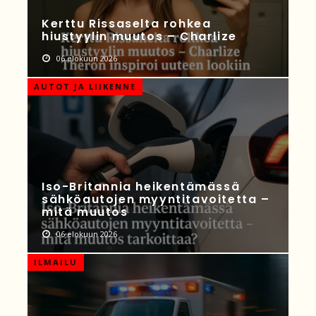
Kerttu Rissaselta rohkea
hiustyylin muutos – Charlize
06 elokuun 2026
AUTOT JA LIIKENNE
Iso-Britannia heikentämässä
sähköautojen myyntitavoitetta –
mitä muutos
06 elokuun 2026
ILMAILU