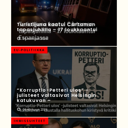
Turistijuna kaatui Cártaman
tapasjuhlilla – 17 loukkaantui
06 elokuun 2026
EU-POLITIIKKA
“Korruptio-Petteri ulos” -
julisteet valtasivat Helsingin
katukuvan –
06 elokuun 2026
IHMISSUHTEET