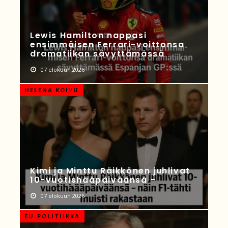
Lewis Hamilton nappasi
ensimmäisen Ferrari-voittonsa
dramatiikan sävyttämässä
07 elokuun 2026
HELENA KOIVU
Kimi ja Minttu Räikkönen juhlivat
10-vuotishääpäiväänsä –
07 elokuun 2026
EU-POLITIIKKA