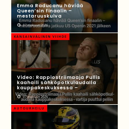
Emma Raducanu häviää
Queen’sin finaalin –
mestaruuskuiva
07 elokuun 2026
KANSAINVÄLINEN VIIHDE
Video: Rappiostriimaaja Pullis
kaahaili sähköpotkulaudalla
kauppakeskuksessa –
07 elokuun 2026
AUTOURHEILU