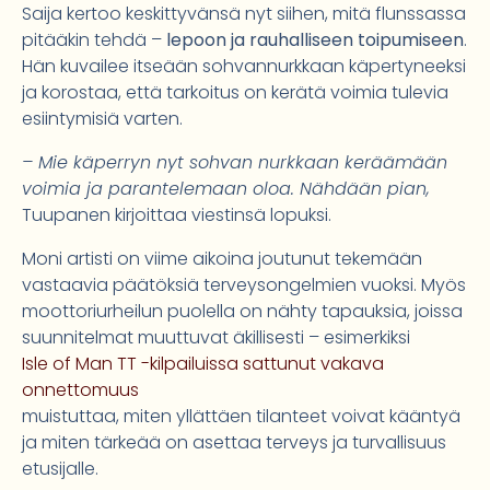
Saija kertoo keskittyvänsä nyt siihen, mitä flunssassa
pitääkin tehdä –
lepoon ja rauhalliseen toipumiseen
.
Hän kuvailee itseään sohvannurkkaan käpertyneeksi
ja korostaa, että tarkoitus on kerätä voimia tulevia
esiintymisiä varten.
– Mie käperryn nyt sohvan nurkkaan keräämään
voimia ja parantelemaan oloa. Nähdään pian,
Tuupanen kirjoittaa viestinsä lopuksi.
Moni artisti on viime aikoina joutunut tekemään
vastaavia päätöksiä terveysongelmien vuoksi. Myös
moottoriurheilun puolella on nähty tapauksia, joissa
suunnitelmat muuttuvat äkillisesti – esimerkiksi
Isle of Man TT -kilpailuissa sattunut vakava
onnettomuus
muistuttaa, miten yllättäen tilanteet voivat kääntyä
ja miten tärkeää on asettaa terveys ja turvallisuus
etusijalle.