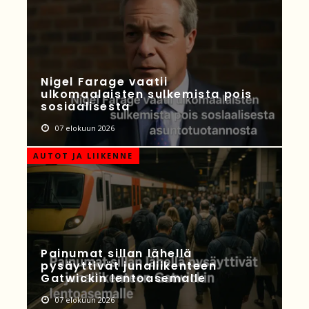
Nigel Farage vaatii
ulkomaalaisten sulkemista pois
sosiaalisesta
07 elokuun 2026
AUTOT JA LIIKENNE
Painumat sillan lähellä
pysäyttivät junaliikenteen
Gatwickin lentoasemalle
07 elokuun 2026