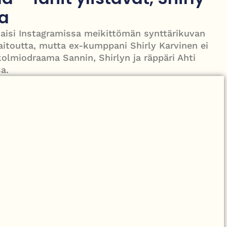
 joka jäi oppositioon mutta muutti politiikan suunnan
aa
lkaisi Instagramissa meikittömän synttärikuvan
aitoutta, mutta ex-kumppani Shirly Karvinen ei
kolmiodraama Sannin, Shirlyn ja räppäri Ahti
a.