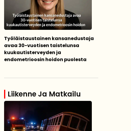
Työläistaustainen kansanedustaja
avaa 30-vuotisen taistelunsa
kuukautisterveyden ja
endometrioosin hoidon puolesta
Liikenne Ja Matkailu