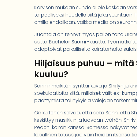
Karvisen mukaan suhde ei ole koskaan varsin
tarpeelliseksi huudella siitä joka suuntaan
omilla ehdoillaan, vaikka media on seurannut
Juontaja on tehnyt myös paljon töitä urans
uutta
Bachelor Suomi
-kautta. Työmatkalta 
adoptoivat paikalliselta koiratarhalta sulo
Hiljaisuus puhuu – mitä S
kuuluu?
Sannin meikitön synttärikuva ja Shirlyn julk
spekulaatioita siitä,
millaiset välit ex-kum
päättymistä tai nykyisiä välejään tarkemmi
On kuitenkin selvää, että sekä Sanni että S
keskittyy musiikkiin ja luovaan työhön, Shi
Peach-koiran kanssa. Somessa näkyvät teot –
lopullinen totuus jää vain heidän itsensä ti