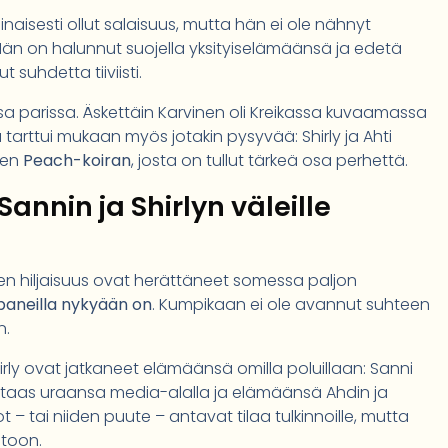
aisesti ollut salaisuus, mutta hän ei ole nähnyt
. Hän on halunnut suojella yksityiselämäänsä ja edetä
 suhdetta tiiviisti.
a parissa. Äskettäin Karvinen oli Kreikassa kuvaamassa
tarttui mukaan myös jotakin pysyvää: Shirly ja Ahti
isen
Peach-koiran
, josta on tullut tärkeä osa perhettä.
annin ja Shirlyn väleille
inen hiljaisuus ovat herättäneet somessa paljon
ppaneilla nykyään on
. Kumpikaan ei ole avannut suhteen
n.
hirly ovat jatkaneet elämäänsä omilla poluillaan: Sanni
rly taas uraansa media-alalla ja elämäänsä Ahdin ja
 tai niiden puute – antavat tilaa tulkinnoille, mutta
etoon.