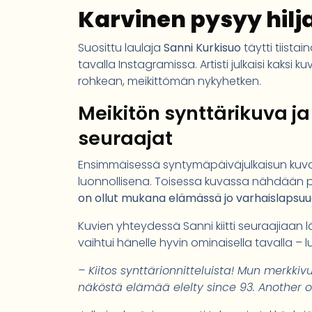
Karvinen pysyy hilj
Suosittu laulaja
Sanni Kurkisuo
täytti tiistai
tavalla Instagramissa. Artisti julkaisi kaksi
rohkean, meikittömän nykyhetken.
Meikitön synttärikuva j
seuraajat
Ensimmäisessä syntymäpäiväjulkaisun kuv
luonnollisena. Toisessa kuvassa nähdään pi
on ollut mukana elämässä jo varhaislapsuu
Kuvien yhteydessä Sanni kiitti seuraajiaan l
vaihtui hänelle hyvin ominaisella tavalla – 
– Kiitos synttärionnitteluista! Mun merkkiv
näköstä elämää elelty since 93. Another o