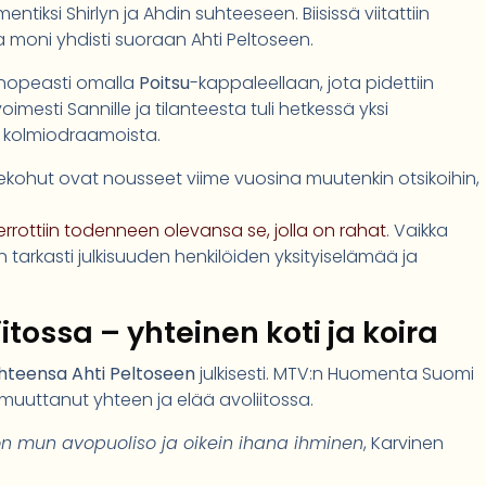
mentiksi Shirlyn ja Ahdin suhteeseen. Biisissä viitattiin
oni yhdisti suoraan Ahti Peltoseen.
i nopeasti omalla
Poitsu
-kappaleellaan, jota pidettiin
i avoimesti Sannille ja tilanteesta tuli hetkessä yksi
 kolmiodraamoista.
ekohut ovat nousseet viime vuosina muutenkin otsikoihin,
kerrottiin todenneen olevansa se, jolla on rahat
. Vaikka
en tarkasti julkisuuden henkilöiden yksityiselämää ja
iitossa – yhteinen koti ja koira
hteensa Ahti Peltoseen
julkisesti. MTV:n Huomenta Suomi
muuttanut yhteen ja elää avoliitossa.
n mun avopuoliso ja oikein ihana ihminen
, Karvinen