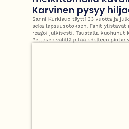
Roy Hattersley – työväenpuolueen modernisoija,
Karvinen pysyy hilj
Sanni Kurkisuo täytti 33 vuotta ja ju
sekä lapsuusotoksen. Fanit ylistävät 
reagoi julkisesti. Taustalla kuohunut 
Peltosen välillä pitää edelleen pintans