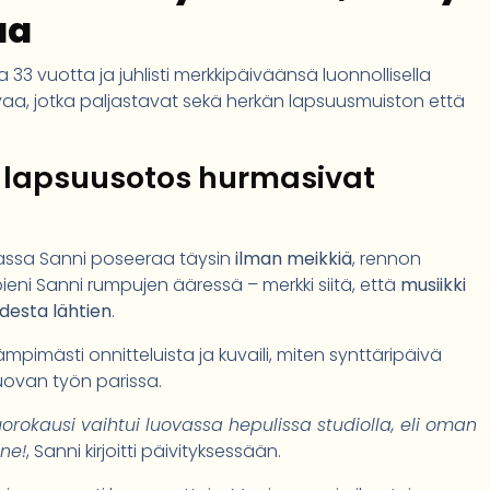
aa
na 33 vuotta ja juhlisti merkkipäiväänsä luonnollisella
 kuvaa, jotka paljastavat sekä herkän lapsuusmuiston että
a lapsuusotos hurmasivat
assa Sanni poseeraa täysin
ilman meikkiä
, rennon
eni Sanni rumpujen ääressä – merkki siitä, että
musiikki
desta lähtien
.
ämpimästi onnitteluista ja kuvaili, miten synttäripäivä
luovan työn parissa.
uorokausi vaihtui luovassa hepulissa studiolla, eli oman
ne!
, Sanni kirjoitti päivityksessään.