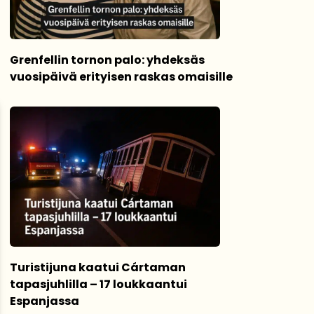
Grenfellin tornon palo: yhdeksäs
vuosipäivä erityisen raskas omaisille
Turistijuna kaatui Cártaman
tapasjuhlilla – 17 loukkaantui
Espanjassa