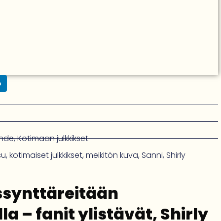
n
ihde
,
Kotimaan julkkikset
su
,
kotimaiset julkkikset
,
meikitön kuva
,
Sanni
,
Shirly
issynttäreitään
a – fanit ylistävät, Shirly