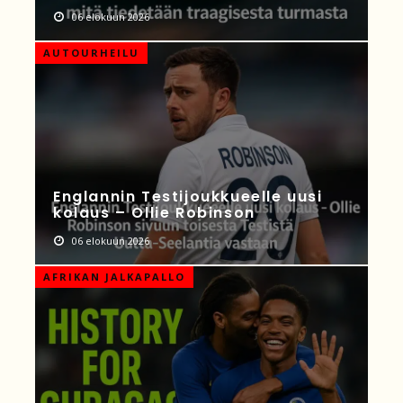
06 elokuun 2026
AUTOURHEILU
Englannin Testijoukkueelle uusi
kolaus – Ollie Robinson
06 elokuun 2026
AFRIKAN JALKAPALLO