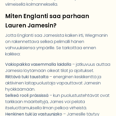
viimeisellä kolmanneksella.
Miten Englanti saa parhaan
Lauren Jamesin?
Jotta Englanti saa Jamesista kaiken irti, Wiegmanin
on rakennettava selkeä pelimalli hänen
vahvuuksiensa ympärille. Se tarkoittaa ennen
kaikkea:
Vakiopaikka vasemmalla laidalla
– jatkuvuus auttaa
Jamesia löytämään oikeat tilat ja ajoitukset.
Riittävä tuki taustalta
– energinen keskikenttä ja
aktiivinen laitapuolustaja vapauttavat Jamesin
hyökkäämään.
Selkeä rooli prässissä
– kun puolustustehtävät ovat
tarkkaan määriteltyjä, James voi pelata
itseluottamuksella ilman pelkoa virheistä.
Henkinen tuki ja vastuunjako
– Jamesille täytyy