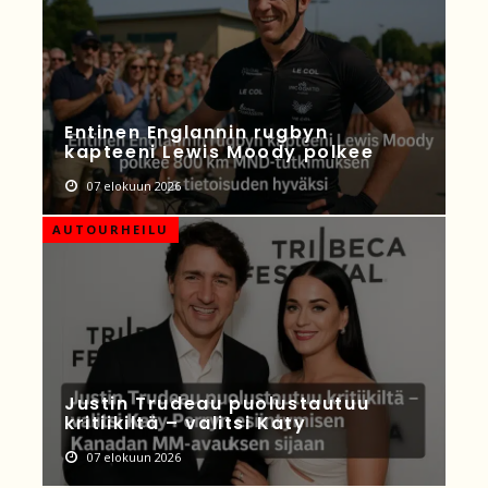
Entinen Englannin rugbyn
kapteeni Lewis Moody polkee
07 elokuun 2026
AUTOURHEILU
Justin Trudeau puolustautuu
kritiikiltä – valitsi Katy
07 elokuun 2026