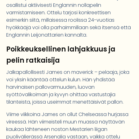
osallistui aktiivisesti Englannin nollapelin
varmistamiseen. Ottelu tarjosi konkreettisen
esimerkin siitä, millaisessa roolissa 24-vuotias
hyökkääjä voi olla parhaimmillaan sekä itsensä että
Englannin Leijonattarien kannalta.
Poikkeuksellinen lahjakkuus ja
pelin ratkaisija
Jalkapallollisesti James on maverick – pelaaja, joka
voi yksin kääntää ottelun kulun. Hän yhdistää
harvinaisen pallovarmuuden, luovan
syöttövalikoiman ja kyvyn ohittaa vastustajia
tilanteista, joissa useimmat menettäisivät pallon.
Viime viikkoina James on ollut Chelseassa hurjassa
vireessä. Hän viimeisteli muun muassa näyttävän
kaukaa lähteneen noston Mestarien liigan
puolivälierässä Arsenalia vastaan, vaikka ottelu