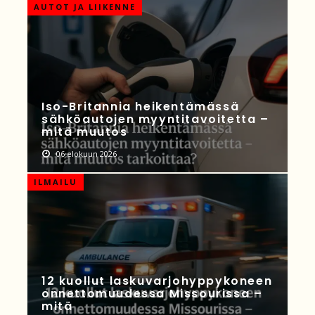
AUTOT JA LIIKENNE
Iso-Britannia heikentämässä
sähköautojen myyntitavoitetta –
mitä muutos
06 elokuun 2026
ILMAILU
12 kuollut laskuvarjohyppykoneen
onnettomuudessa Missourissa –
mitä