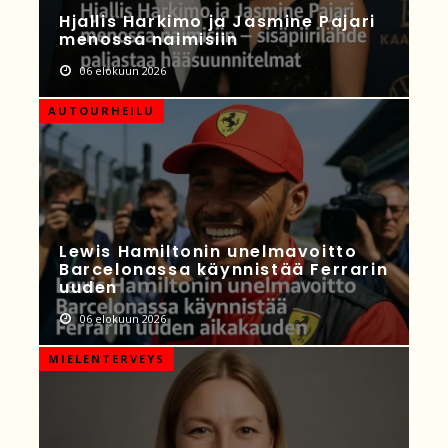
Hjallis Harkimo ja Jasmine Pajari
menossa naimisiin
06 elokuun 2026
AUTOURHEILU
Lewis Hamiltonin unelmavoitto
Barcelonassa käynnistää Ferrarin
uuden
06 elokuun 2026
MIELENTERVEYS