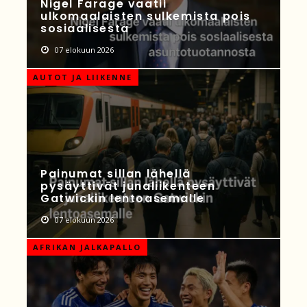
Nigel Farage vaatii
ulkomaalaisten sulkemista pois
sosiaalisesta
07 elokuun 2026
AUTOT JA LIIKENNE
Painumat sillan lähellä
pysäyttivät junaliikenteen
Gatwickin lentoasemalle
07 elokuun 2026
AFRIKAN JALKAPALLO