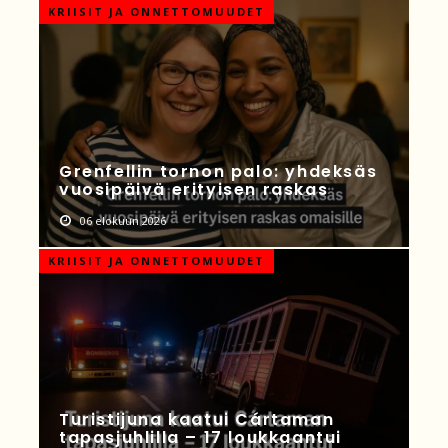
KRIISIT JA ONNETTOMUUDET
Grenfellin tornon palo: yhdeksäs
vuosipäivä erityisen raskas
06 elokuun 2026
KRIISIT JA ONNETTOMUUDET
Turistijuna kaatui Cártaman
tapasjuhlilla – 17 loukkaantui