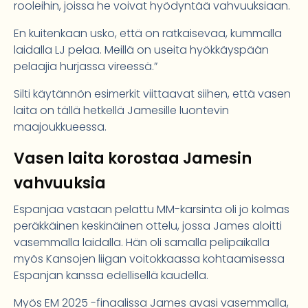
rooleihin, joissa he voivat hyödyntää vahvuuksiaan.
En kuitenkaan usko, että on ratkaisevaa, kummalla
laidalla LJ pelaa. Meillä on useita hyökkäyspään
pelaajia hurjassa vireessä.”
Silti käytännön esimerkit viittaavat siihen, että vasen
laita on tällä hetkellä Jamesille luontevin
maajoukkueessa.
Vasen laita korostaa Jamesin
vahvuuksia
Espanjaa vastaan pelattu MM-karsinta oli jo kolmas
peräkkäinen keskinäinen ottelu, jossa James aloitti
vasemmalla laidalla. Hän oli samalla pelipaikalla
myös Kansojen liigan voitokkaassa kohtaamisessa
Espanjan kanssa edellisellä kaudella.
Myös EM 2025 -finaalissa James avasi vasemmalla,