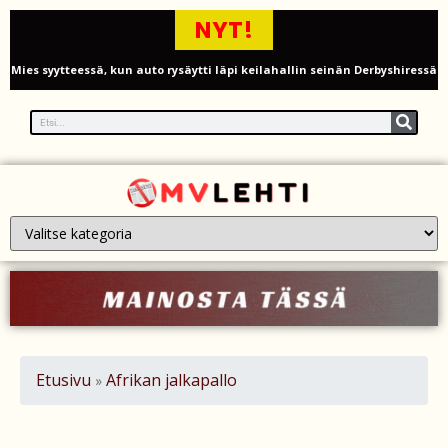
NYT!
Mies syytteessä, kun auto rysäytti läpi keilahallin seinän Derbyshiressä
New Yorkin NBA-mestaruusjuhlat riistäytyivät käsistä – teini ammuttiin
ja busseja sytytettiin tuleen Manhattanilla
Kimi ja Minttu Räikkönen juhlivat 10-vuotishääpäiväänsä – näin F1-
tähti muisti rakastaan
Nigel Farage vaatii ulkomaalaisten sulkemista pois sosiaalisesta
asuntotuotannosta
Painumat sillan lähellä pysäyttivät junaliikenteen Gatwickin
lentoasemalle
Etusivu
Afrikan jalkapallo
»
Justin Trudeau puolustautuu kritiikiltä – valitsi Katy Perryn
esiintymisen Kanadan MM-avauksen sijaan