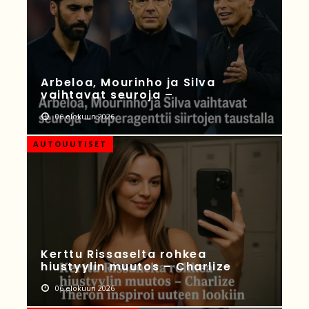
Arbeloa, Mourinho ja Silva
vaihtavat seuroja –
06 elokuun 2026
AUTOUUTISET
Kerttu Rissaselta rohkea
hiustyylin muutos – Charlize
06 elokuun 2026