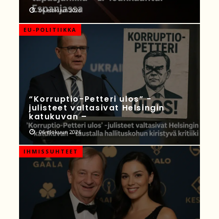
06 elokuun 2026
EU-POLITIIKKA
“Korruptio-Petteri ulos” -
julisteet valtasivat Helsingin
katukuvan –
06 elokuun 2026
IHMISSUHTEET