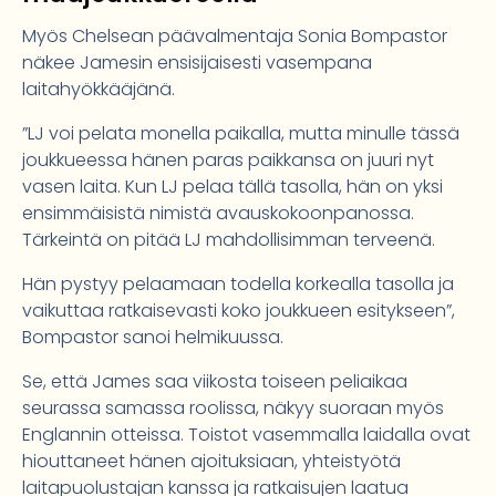
Myös Chelsean päävalmentaja Sonia Bompastor
näkee Jamesin ensisijaisesti vasempana
laitahyökkääjänä.
”LJ voi pelata monella paikalla, mutta minulle tässä
joukkueessa hänen paras paikkansa on juuri nyt
vasen laita. Kun LJ pelaa tällä tasolla, hän on yksi
ensimmäisistä nimistä avauskokoonpanossa.
Tärkeintä on pitää LJ mahdollisimman terveenä.
Hän pystyy pelaamaan todella korkealla tasolla ja
vaikuttaa ratkaisevasti koko joukkueen esitykseen”,
Bompastor sanoi helmikuussa.
Se, että James saa viikosta toiseen peliaikaa
seurassa samassa roolissa, näkyy suoraan myös
Englannin otteissa. Toistot vasemmalla laidalla ovat
hiouttaneet hänen ajoituksiaan, yhteistyötä
laitapuolustajan kanssa ja ratkaisujen laatua