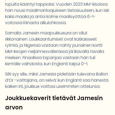
lopulta kääntyi tappioksi. Vuoden 2023 MM-kisoissa
hän nousi maailmanlaajuiseen tietoisuuteen, kun iski
kaksi maalia ja antoi kolme maalisyöttöä 6–1-
voitossa Kiinasta alkulohkossa.
Samalla Jamesin maajoukkueura on ollut
rikkonainen. Loukkaantumiset ovat katkaisseet
rytmiä, ja Nigeriaa vastaan nähty punainen kortti
MM-kisojen neljännesvälierässä jäi ikävällä tavalla
mieleen. Finaalissa Espanjaa vastaan hän tuli
kentälle vaihdosta, kun Englanti taipui 0–1.
Silti syy sille, miksi Jamesia pidetään tulevana Ballon
d’Or -voittajana, on selvä: kun Englanti saa hänestä
kaiken irti, joukkue voittaa useimmiten ottelunsa.
Joukkuekaverit tietävät Jamesin
arvon