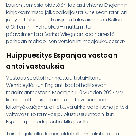
Lauren Jamesia pidetään laajasti yhtenä Englannin
lahjakkaimmista jalkapalloilijoista. Chelsean tähti on
jo nyt otteluiden ratkaisija ja tulevaisuuden Ballon
d’Or Feminin -ehdokas – mutta miten
päävalmentaja Sarina Wiegman saa hänestä
parhaan mahdollisen version irti maajoukkueessa?
Huippuesitys Espanjaa vastaan
antoi vastauksia
Vastaus saattoi hahmottua tiistai-iltana
Wembleyllä, kun Englanti kaatoi hallitsevan
maailmanmestarin Espanjan 1–0 vuoden 2027 MM-
karsintaottelussa. James aloitti vasempana
laitahyökkääjänä, oli jatkuva uhka pallollisena ja teki
valtavasti töitä myös puolustussuuntaan, kun
Espanja painoi loppuhetkillä päälle.
Toisella jaksolla James oli lähellä maalintekoa ja