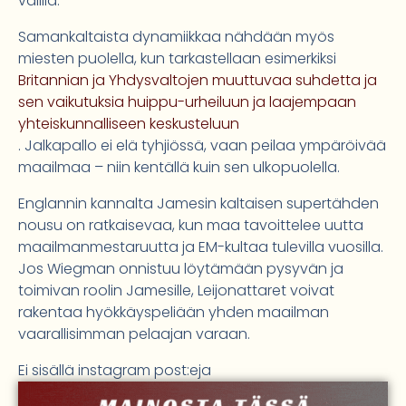
välillä.
Samankaltaista dynamiikkaa nähdään myös
miesten puolella, kun tarkastellaan esimerkiksi
Britannian ja Yhdysvaltojen muuttuvaa suhdetta ja
sen vaikutuksia huippu-urheiluun ja laajempaan
yhteiskunnalliseen keskusteluun
. Jalkapallo ei elä tyhjiössä, vaan peilaa ympäröivää
maailmaa – niin kentällä kuin sen ulkopuolella.
Englannin kannalta Jamesin kaltaisen supertähden
nousu on ratkaisevaa, kun maa tavoittelee uutta
maailmanmestaruutta ja EM-kultaa tulevilla vuosilla.
Jos Wiegman onnistuu löytämään pysyvän ja
toimivan roolin Jamesille, Leijonattaret voivat
rakentaa hyökkäyspeliään yhden maailman
vaarallisimman pelaajan varaan.
Ei sisällä instagram post:eja