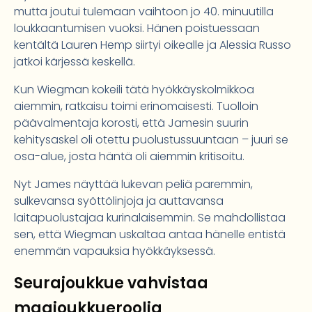
mutta joutui tulemaan vaihtoon jo 40. minuutilla
loukkaantumisen vuoksi. Hänen poistuessaan
kentältä Lauren Hemp siirtyi oikealle ja Alessia Russo
jatkoi kärjessä keskellä.
Kun Wiegman kokeili tätä hyökkäyskolmikkoa
aiemmin, ratkaisu toimi erinomaisesti. Tuolloin
päävalmentaja korosti, että Jamesin suurin
kehitysaskel oli otettu puolustussuuntaan – juuri se
osa-alue, josta häntä oli aiemmin kritisoitu.
Nyt James näyttää lukevan peliä paremmin,
sulkevansa syöttölinjoja ja auttavansa
laitapuolustajaa kurinalaisemmin. Se mahdollistaa
sen, että Wiegman uskaltaa antaa hänelle entistä
enemmän vapauksia hyökkäyksessä.
Seurajoukkue vahvistaa
maajoukkueroolia