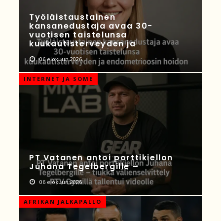
Työläistaustainen
kansanedustaja avaa 30-
vuotisen taistelunsa
kuukautisterveyden ja
06 elokuun 2026
INTERNET JA SOME
PT Vatanen antoi porttikiellon
Juhana Tegelbergille –
06 elokuun 2026
AFRIKAN JALKAPALLO