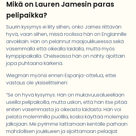
Mikä on Lauren Jamesin paras
pelipaikka?
Suurin kysymys ei liity siihen, onko James riittävän
hyvä, vaan siihen, missä roolissa hän on Englannille
arvokkain. Hän on pelannut maajoukkueessa sekä
vasemmalla että oikealla laidalla, mutta myös
kymppipaikalla. Chelseassa hän on nähty ajoittain
jopa puhtaana kärkenä.
Wiegman myönsi ennen Espanja-ottelua, ettei
vastaus ole yksiselitteinen:
”Se on hyvä kysymys. Hän on mukavuusalueellaan
useilla pelipaikoilla, mutta uskon, että hän itse pitää
eniten vasemmasta ja oikeasta laidasta. Hän voi
pelata molemmilla puolilla, koska käyttää molempia
jalkojaan. Me pyrimme laittamaan kentälle parhaan
mahdollisen joukkueen ja sijoittamaan pelaajat