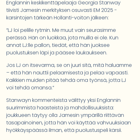
Englannin keskikenttäpelaaja Georgia Stanway
tiivisti Jamesin merkityksen osuvasti EM 2025 -
karsintojen tärkeän Hollanti-voiton jälkeen:
”LJ loi pelille rytmin. Me muut vain seurasimme
perässä. Hän on luokkaa, jota muilla ei ole. Kun
annat LJ:lle pallon, tiedät, että hän juoksee
puolustuksen läpi ja pääsee laukaukseen.
Jos LJ on itsevarma, se on juuri sitä, mitä haluamme
– että hän nauttii pelaamisesta ja pelaa vapaasti.
Kaikkien muiden pitää tehdä oma työnsä, jotta LJ
voi tehdä omansa.”
Stanwayn kommenteista välittyy yksi Englannin
suurimmista haasteista ja mahdollisuuksista:
joukkueen täytyy olla Jamesin ympärillä riittävän
tasapainoinen, jotta hän voi käyttää vahvuuksiaan
hyökkäyspäässä ilman, että puolustuspeli kärsii.