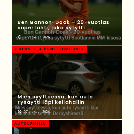
Ben Gannon-Doak – 20-vuotias
supertähti, joka sytytti
07 elokuun 2026
RIKOKSET JA ONNETTOMUUDET
Mies syytteessä, kun auto
rysäytti läpi keilahallin
07 elokuun 2026
AUTOURHEILU