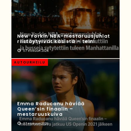
New Yorkin NBA-mestaruusjuhlat
riistäytyivät käsistä – teini
07 elokuun 2026
AUTOURHEILU
Emma Raducanu häviää
Queen’sin finaalin –
mestaruuskuiva
07 elokuun 2026