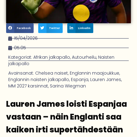
Facebook
Twitter
LinkedIn
15/04/2026
05:05
Kategoriat:
Afrikan jalkapallo
,
Autourheilu
,
Naisten
jalkapallo
Avainsanat:
Chelsea naiset
,
Englannin maajoukkue
,
Englannin naisten jalkapallo
,
Espanja
,
Lauren James
,
MM 2027 karsinnat
,
Sarina Wiegman
Lauren James loisti Espanjaa
vastaan – näin Englanti saa
kaiken irti supertähdestään