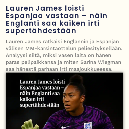
Grenfellin tornon palo: yhdeksäs vuosipäivä erityisen raskas omaisille
Lauren James loisti
Espanjaa vastaan – näin
Turistijuna kaatui Cártaman tapasjuhlilla – 17 loukkaantui Espanjassa
Englanti saa kaiken irti
Työläistaustainen kansanedustaja avaa 30-vuotisen taistelunsa
supertähdestään
kuukautisterveyden ja endometrioosin hoidon puolesta
Lauren James ratkaisi Englannin ja Espanjan
PT Vatanen antoi porttikiellon Juhana Tegelbergille – tiukka
välisen MM-karsintaottelun peliesityksellään.
Analyysi siitä, miksi vasen laita on hänen
välienselvittely PTV Gymillä tallentui videolle
paras pelipaikkansa ja miten Sarina Wiegman
saa hänestä parhaan irti maajoukkueessa.