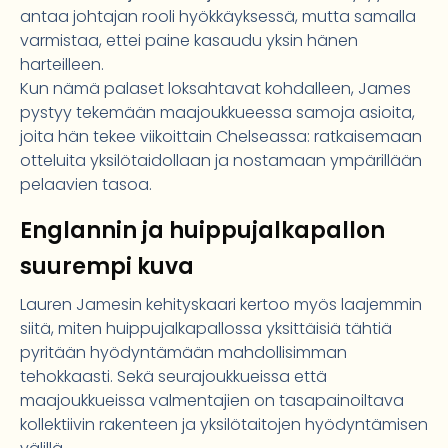
antaa johtajan rooli hyökkäyksessä, mutta samalla
varmistaa, ettei paine kasaudu yksin hänen
harteilleen.
Kun nämä palaset loksahtavat kohdalleen, James
pystyy tekemään maajoukkueessa samoja asioita,
joita hän tekee viikoittain Chelseassa: ratkaisemaan
otteluita yksilötaidollaan ja nostamaan ympärillään
pelaavien tasoa.
Englannin ja huippujalkapallon
suurempi kuva
Lauren Jamesin kehityskaari kertoo myös laajemmin
siitä, miten huippujalkapallossa yksittäisiä tähtiä
pyritään hyödyntämään mahdollisimman
tehokkaasti. Sekä seurajoukkueissa että
maajoukkueissa valmentajien on tasapainoiltava
kollektiivin rakenteen ja yksilötaitojen hyödyntämisen