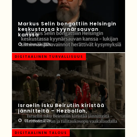
Markus Selin bongattiin Helsingin
keskustassa kyynärsauvan
kanssa
05 elokuun 2026
DIGITAALINEN TURVALLISUUS
Israelin isku Beirutiin kiristää
jännitteitä – Hezbollah,
05 elokuun 2026
DIGITAALINEN TALOUS