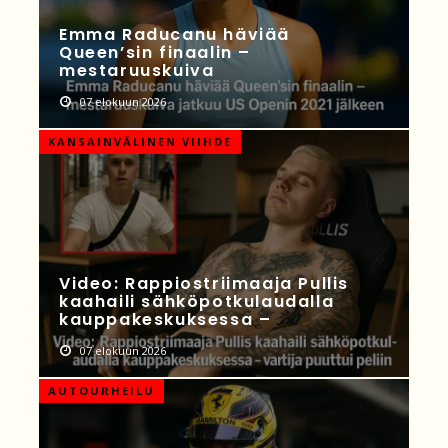
Emma Raducanu häviää
Queen’sin finaalin –
mestaruuskuiva
07 elokuun 2026
KANSAINVÄLINEN VIIHDE
Video: Rappiostriimaaja Pullis
kaahaili sähköpotkulaudalla
kauppakeskuksessa –
07 elokuun 2026
AUTOURHEILU