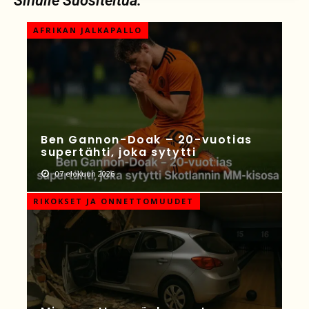
Sinulle Suositeltua:
AFRIKAN JALKAPALLO
Ben Gannon-Doak – 20-vuotias
supertähti, joka sytytti
07 elokuun 2026
RIKOKSET JA ONNETTOMUUDET