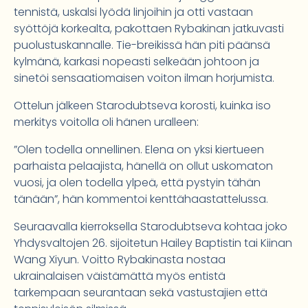
tennistä, uskalsi lyödä linjoihin ja otti vastaan
syöttöjä korkealta, pakottaen Rybakinan jatkuvasti
puolustuskannalle. Tie-breikissä hän piti päänsä
kylmänä, karkasi nopeasti selkeään johtoon ja
sinetöi sensaatiomaisen voiton ilman horjumista.
Ottelun jälkeen Starodubtseva korosti, kuinka iso
merkitys voitolla oli hänen uralleen:
”Olen todella onnellinen. Elena on yksi kiertueen
parhaista pelaajista, hänellä on ollut uskomaton
vuosi, ja olen todella ylpeä, että pystyin tähän
tänään”, hän kommentoi kenttähaastattelussa.
Seuraavalla kierroksella Starodubtseva kohtaa joko
Yhdysvaltojen 26. sijoitetun Hailey Baptistin tai Kiinan
Wang Xiyun. Voitto Rybakinasta nostaa
ukrainalaisen väistämättä myös entistä
tarkempaan seurantaan sekä vastustajien että