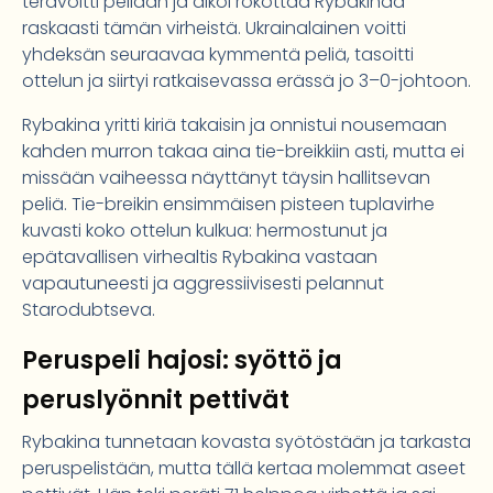
terävöitti peliään ja alkoi rokottaa Rybakinaa
raskaasti tämän virheistä. Ukrainalainen voitti
yhdeksän seuraavaa kymmentä peliä, tasoitti
ottelun ja siirtyi ratkaisevassa erässä jo 3–0-johtoon.
Rybakina yritti kiriä takaisin ja onnistui nousemaan
kahden murron takaa aina tie-breikkiin asti, mutta ei
missään vaiheessa näyttänyt täysin hallitsevan
peliä. Tie-breikin ensimmäisen pisteen tuplavirhe
kuvasti koko ottelun kulkua: hermostunut ja
epätavallisen virhealtis Rybakina vastaan
vapautuneesti ja aggressiivisesti pelannut
Starodubtseva.
Peruspeli hajosi: syöttö ja
peruslyönnit pettivät
Rybakina tunnetaan kovasta syötöstään ja tarkasta
peruspelistään, mutta tällä kertaa molemmat aseet