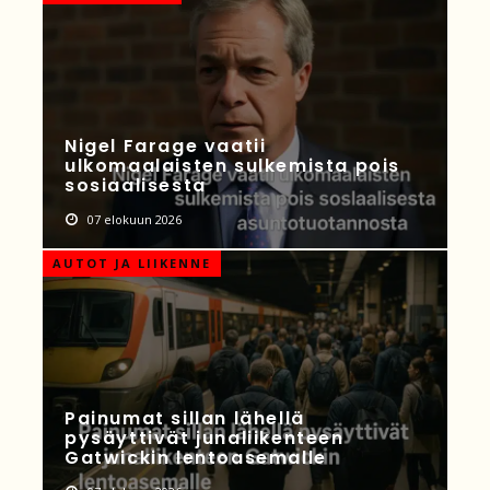
Nigel Farage vaatii
ulkomaalaisten sulkemista pois
sosiaalisesta
07 elokuun 2026
AUTOT JA LIIKENNE
Painumat sillan lähellä
pysäyttivät junaliikenteen
Gatwickin lentoasemalle