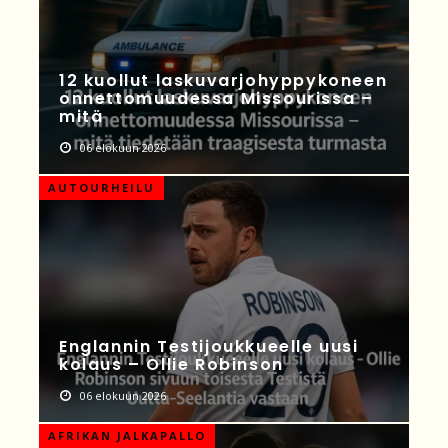
12 kuollut laskuvarjohyppykoneen
onnettomuudessa Missourissa –
mitä
06 elokuun 2026
AUTOURHEILU
Englannin Testijoukkueelle uusi
kolaus – Ollie Robinson
06 elokuun 2026
AFRIKAN JALKAPALLO