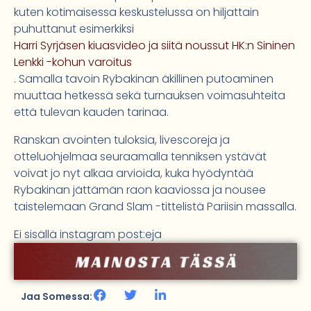
kuten kotimaisessa keskustelussa on hiljattain
puhuttanut esimerkiksi
Harri Syrjäsen kiuasvideo ja siitä noussut HK:n Sininen
Lenkki -kohun varoitus
. Samalla tavoin Rybakinan äkillinen putoaminen
muuttaa hetkessä sekä turnauksen voimasuhteita
että tulevan kauden tarinaa.
Ranskan avointen tuloksia, livescoreja ja
otteluohjelmaa seuraamalla tenniksen ystävät
voivat jo nyt alkaa arvioida, kuka hyödyntää
Rybakinan jättämän raon kaaviossa ja nousee
taistelemaan Grand Slam -tittelistä Pariisin massalla.
Ei sisällä instagram post:eja
Jaa Somessa: