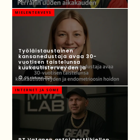
MIELENTERVEYS
Työläistaustainen
kansanedustaja avaa 30-
vuotisen taistelunsa
kuukautisterveyden ja
06 elokuun 2026
INTERNET JA SOME
PT Vatanen antoi porttikiellon