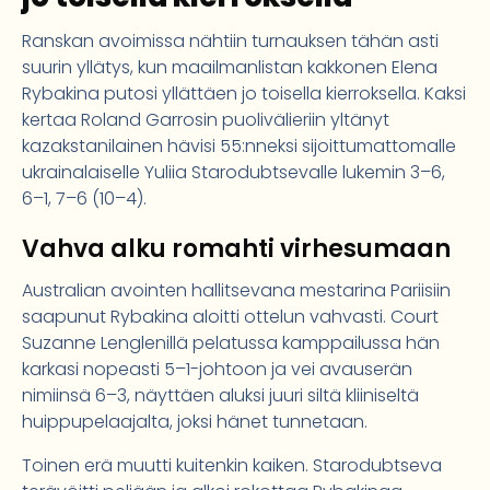
Ranskan avoimissa nähtiin turnauksen tähän asti
suurin yllätys, kun maailmanlistan kakkonen Elena
Rybakina putosi yllättäen jo toisella kierroksella. Kaksi
kertaa Roland Garrosin puolivälieriin yltänyt
kazakstanilainen hävisi 55:nneksi sijoittumattomalle
ukrainalaiselle Yuliia Starodubtsevalle lukemin 3–6,
6–1, 7–6 (10–4).
Vahva alku romahti virhesumaan
Australian avointen hallitsevana mestarina Pariisiin
saapunut Rybakina aloitti ottelun vahvasti. Court
Suzanne Lenglenillä pelatussa kamppailussa hän
karkasi nopeasti 5–1-johtoon ja vei avaus­erän
nimiinsä 6–3, näyttäen aluksi juuri siltä kliiniseltä
huippupelaajalta, joksi hänet tunnetaan.
Toinen erä muutti kuitenkin kaiken. Starodubtseva