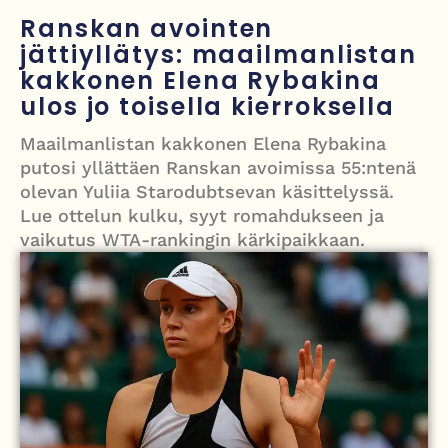
Grenfellin tornon palo: yhdeksäs vuosipäivä erityisen raskas omaisille
Ranskan avointen
jättiyllätys: maailmanlistan
Turistijuna kaatui Cártaman tapasjuhlilla – 17 loukkaantui Espanjassa
kakkonen Elena Rybakina
Työläistaustainen kansanedustaja avaa 30-vuotisen taistelunsa
ulos jo toisella kierroksella
kuukautisterveyden ja endometrioosin hoidon puolesta
Maailmanlistan kakkonen Elena Rybakina
PT Vatanen antoi porttikiellon Juhana Tegelbergille – tiukka
putosi yllättäen Ranskan avoimissa 55:ntenä
olevan Yuliia Starodubtsevan käsittelyssä.
välienselvittely PTV Gymillä tallentui videolle
Lue ottelun kulku, syyt romahdukseen ja
vaikutus WTA-rankingin kärkipaikkaan.