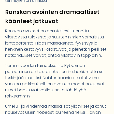
tennisyleisön silmissä.
Ranskan avointen dramaattiset
käänteet jatkuvat
Ranskan avoimet on perinteisesti tunnettu
yllättävistä tuloksista ja suurten nimien varhaisista
lähtöporteista. Hidas massakenttä, fyysisyys ja
henkinen kestävyys korostuvat, ja pienetkin pelilliset
notkahdukset voivat johtaa yllättäviin tappioihin.
Tämän vuoden turnauksessa Rybakinan
putoaminen on toistaiseksi suurin shokki, mutta se
tuskin jää ainoaksi. Naisten kaavio on ollut viime
vuosina poikkeuksellisen avoin, ja monet nousevat
nimet haastavat vakiintuneita tähtiä yhä
rohkeammin.
Urheilu- ja viihdemaailmassa isot yllätykset ja kohut
nousevat usein nopeasti puheenaiheiksi – aivan