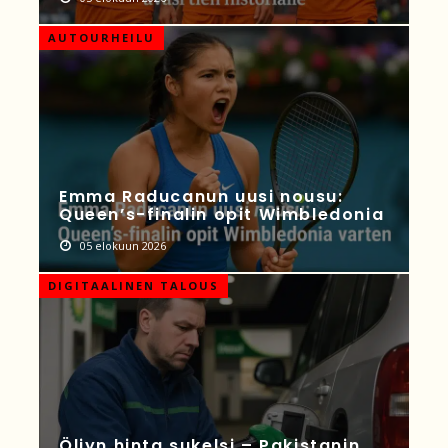
AUTOURHEILU
Emma Raducanun uusi nousu:
Queen’s-finalin opit Wimbledonia
05 elokuun 2026
DIGITAALINEN TALOUS
Öljyn hinta sukelsi – Pakistanin