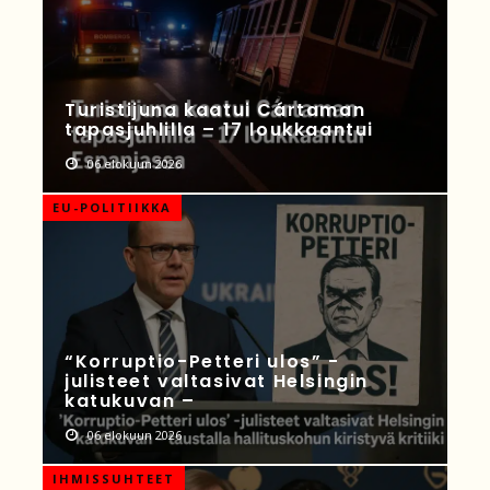
Turistijuna kaatui Cártaman
tapasjuhlilla – 17 loukkaantui
06 elokuun 2026
EU-POLITIIKKA
“Korruptio-Petteri ulos” -
julisteet valtasivat Helsingin
katukuvan –
06 elokuun 2026
IHMISSUHTEET