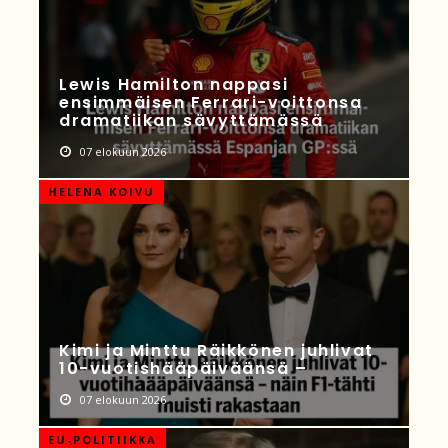
Lewis Hamilton nappasi
ensimmäisen Ferrari-voittonsa
dramatiikan sävyttämässä
07 elokuun 2026
HELENA KOIVU
Kimi ja Minttu Räikkönen juhlivat
10-vuotishääpäiväänsä –
07 elokuun 2026
EU-POLITIIKKA