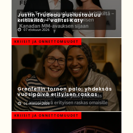
Justin Trudeau puolustautuu
kritiikiltä – valitsi Katy
07 elokuun 2026
KRIISIT JA ONNETTOMUUDET
Grenfellin tornon palo: yhdeksäs
vuosipäivä erityisen raskas
06 elokuun 2026
KRIISIT JA ONNETTOMUUDET