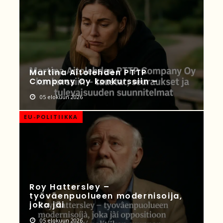
Martina Aitolehden PTTP
Company Oy konkurssiin –
05 elokuun 2026
EU-POLITIIKKA
Roy Hattersley –
työväenpuolueen modernisoija,
joka jäi
05 elokuun 2026