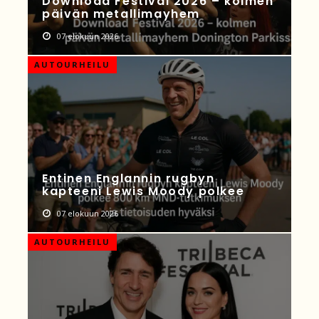
Download Festival 2026 – kolmen
päivän metallimayhem
07 elokuun 2026
AUTOURHEILU
Entinen Englannin rugbyn
kapteeni Lewis Moody polkee
07 elokuun 2026
AUTOURHEILU