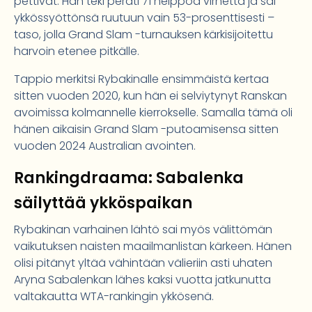
pettivät. Hän teki peräti 71 helppoa virhettä ja sai
ykkössyöttönsä ruutuun vain 53-prosenttisesti –
taso, jolla Grand Slam -turnauksen kärkisijoitettu
harvoin etenee pitkälle.
Tappio merkitsi Rybakinalle ensimmäistä kertaa
sitten vuoden 2020, kun hän ei selviytynyt Ranskan
avoimissa kolmannelle kierrokselle. Samalla tämä oli
hänen aikaisin Grand Slam -putoamisensa sitten
vuoden 2024 Australian avointen.
Rankingdraama: Sabalenka
säilyttää ykköspaikan
Rybakinan varhainen lähtö sai myös välittömän
vaikutuksen naisten maailmanlistan kärkeen. Hänen
olisi pitänyt yltää vähintään välieriin asti uhaten
Aryna Sabalenkan lähes kaksi vuotta jatkunutta
valtakautta WTA-rankingin ykkösenä.