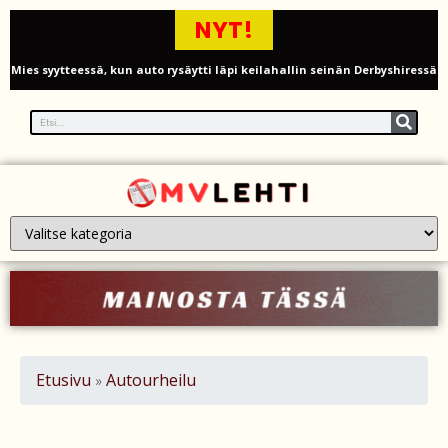
NYT!
Mies syytteessä, kun auto rysäytti läpi keilahallin seinän Derbyshiressä
New Yorkin NBA-mestaruusjuhlat riistäytyivät käsistä – teini ammuttiin
ja busseja sytytettiin tuleen Manhattanilla
Kimi ja Minttu Räikkönen juhlivat 10-vuotishääpäiväänsä – näin F1-
tähti muisti rakastaan
Nigel Farage vaatii ulkomaalaisten sulkemista pois sosiaalisesta
asuntotuotannosta
Painumat sillan lähellä pysäyttivät junaliikenteen Gatwickin
lentoasemalle
Etusivu
Autourheilu
»
Justin Trudeau puolustautuu kritiikiltä – valitsi Katy Perryn
esiintymisen Kanadan MM-avauksen sijaan