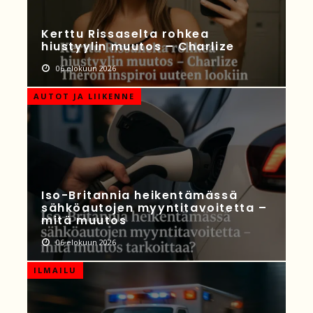
Kerttu Rissaselta rohkea
hiustyylin muutos – Charlize
06 elokuun 2026
AUTOT JA LIIKENNE
Iso-Britannia heikentämässä
sähköautojen myyntitavoitetta –
mitä muutos
06 elokuun 2026
ILMAILU