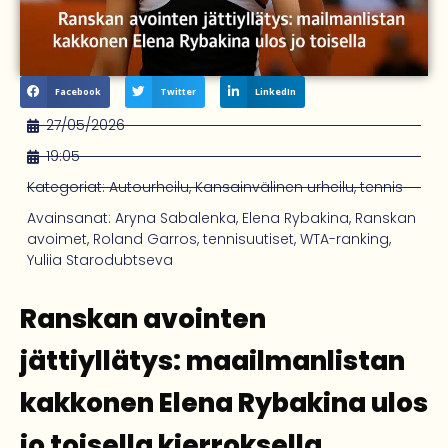
Facebook
Twitter
LinkedIn
27/05/2026
19:05
Kategoriat:
Autourheilu
,
Kansainvälinen urheilu
,
tennis
Avainsanat:
Aryna Sabalenka
,
Elena Rybakina
,
Ranskan
avoimet
,
Roland Garros
,
tennisuutiset
,
WTA-ranking
,
Yuliia Starodubtseva
Ranskan avointen
jättiyllätys: maailmanlistan
kakkonen Elena Rybakina ulos
jo toisella kierroksella