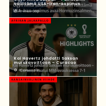
välittämä USA–Iran-sopimus
05 elokuun 2026
AFRIKAN JALKAPALLO
Kai Havertz johdatti Saksan
murskavoittoon – Curacao
05 elokuun 2026
KANSAINVÄLINEN VIIHDE