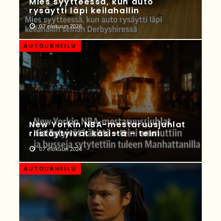
Mies syytteessä, kun auto
rysäytti läpi keilahallin
07 elokuun 2026
AUTOURHEILU
New Yorkin NBA-mestaruusjuhlat
riistäytyivät käsistä – teini
07 elokuun 2026
AUTOURHEILU