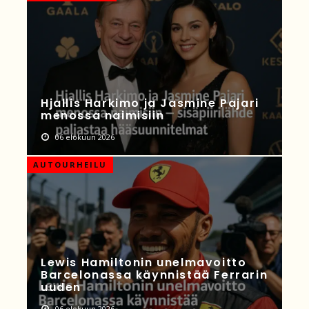
Hjallis Harkimo ja Jasmine Pajari
menossa naimisiin
06 elokuun 2026
AUTOURHEILU
Lewis Hamiltonin unelmavoitto
Barcelonassa käynnistää Ferrarin
uuden
06 elokuun 2026