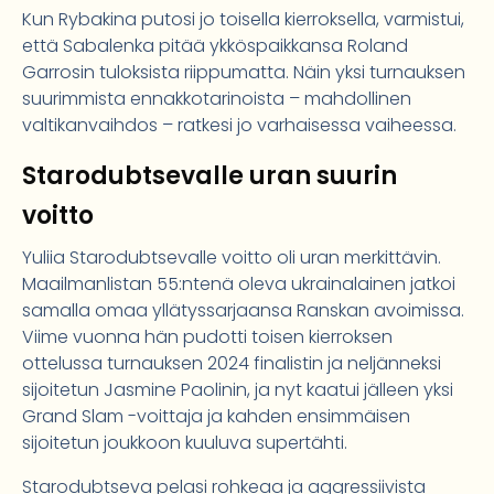
Kun Rybakina putosi jo toisella kierroksella, varmistui,
että Sabalenka pitää ykköspaikkansa Roland
Garrosin tuloksista riippumatta. Näin yksi turnauksen
suurimmista ennakkotarinoista – mahdollinen
valtikanvaihdos – ratkesi jo varhaisessa vaiheessa.
Starodubtsevalle uran suurin
voitto
Yuliia Starodubtsevalle voitto oli uran merkittävin.
Maailmanlistan 55:ntenä oleva ukrainalainen jatkoi
samalla omaa yllätyssarjaansa Ranskan avoimissa.
Viime vuonna hän pudotti toisen kierroksen
ottelussa turnauksen 2024 finalistin ja neljänneksi
sijoitetun Jasmine Paolinin, ja nyt kaatui jälleen yksi
Grand Slam -voittaja ja kahden ensimmäisen
sijoitetun joukkoon kuuluva supertähti.
Starodubtseva pelasi rohkeaa ja aggressiivista