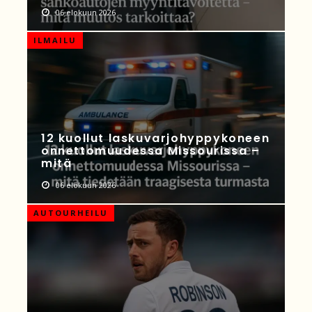
06 elokuun 2026
ILMAILU
12 kuollut laskuvarjohyppykoneen
onnettomuudessa Missourissa –
mitä
06 elokuun 2026
AUTOURHEILU