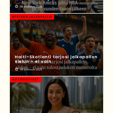
08 elokuun 2026
AFRIKAN JALKAPALLO
Haiti–Skotlanti tarjosi jalkapallon
sielun – ei vain
08 elokuun 2026
AUTOUUTISET