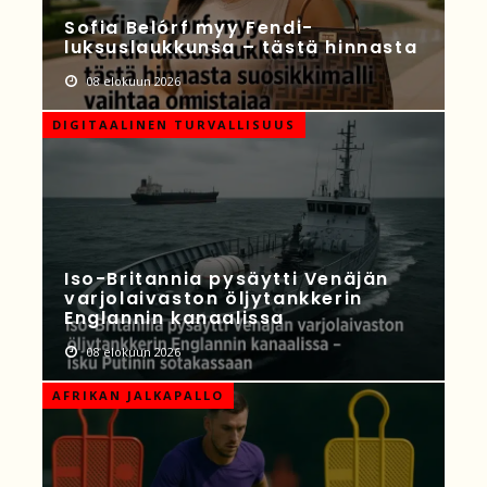
Sofia Belórf myy Fendi-
luksuslaukkunsa – tästä hinnasta
08 elokuun 2026
DIGITAALINEN TURVALLISUUS
Iso-Britannia pysäytti Venäjän
varjolaivaston öljytankkerin
Englannin kanaalissa
08 elokuun 2026
AFRIKAN JALKAPALLO