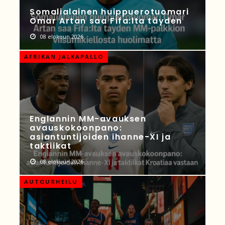
Somalialainen huippuerotuomari
Omar Artan saa Fifa:lta täyden
08 elokuun 2026
AFRIKAN JALKAPALLO
Englannin MM-avauksen
avauskokoonpano:
asiantuntijoiden ihanne-XI ja
taktiikat
08 elokuun 2026
AUTOURHEILU