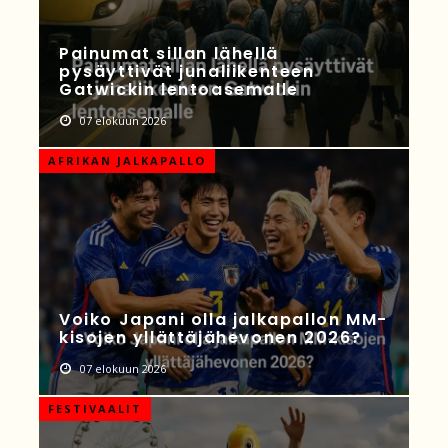
Painumat sillan lähellä
pysäyttivät junaliikenteen
Gatwickin lentoasemalle
07 elokuun 2026
AFRIKAN JALKAPALLO
Voiko Japani olla jalkapallon MM-
kisojen yllättäjähevonen 2026?
07 elokuun 2026
FESTIVAALIT