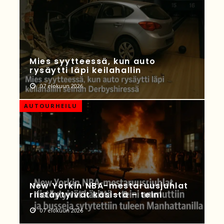
Mies syytteessä, kun auto
rysäytti läpi keilahallin
07 elokuun 2026
AUTOURHEILU
New Yorkin NBA-mestaruusjuhlat
riistäytyivät käsistä – teini
07 elokuun 2026