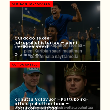
AFRIKAN JALKAPALLO
Curacao tekee
jalkapallohistoriaa – pieni
Karibian saari
08 elokuun 2026
AUTOURHEILU
Kohuttu Valavuori–Pottukoira-
ottelu puhuttaa taas –
Pottukoira kiistää