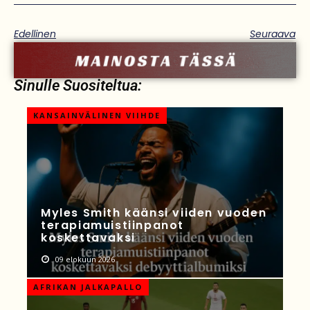
Edellinen
Seuraava
Sinulle Suositeltua:
KANSAINVÄLINEN VIIHDE
Myles Smith käänsi viiden vuoden
terapiamuistiinpanot
koskettavaksi
09 elokuun 2026
AFRIKAN JALKAPALLO