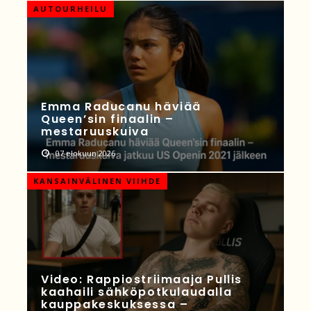
AUTOURHEILU
Emma Raducanu häviää
Queen’sin finaalin –
mestaruuskuiva
07 elokuun 2026
KANSAINVÄLINEN VIIHDE
Video: Rappiostriimaaja Pullis
kaahaili sähköpotkulaudalla
kauppakeskuksessa –