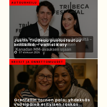
AUTOURHEILU
Justin Trudeau puolustautuu
kritiikiltä – valitsi Katy
07 elokuun 2026
KRIISIT JA ONNETTOMUUDET
Grenfellin tornon palo: yhdeksäs
vuosipäivä erityisen raskas