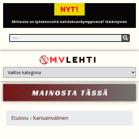
NYT!
Millaista on työskennellä kahdeksankymppisenä? Ikääntyvien
työntekijöiden arki ja haasteet
Iso-Britannia pysäytti Venäjän varjolaivaston öljytankkerin Englannin
kanaalissa – isku Putinin sotakassaan
Mies syytteessä, kun auto rysäytti läpi keilahallin seinän Derbyshiressä
New Yorkin NBA-mestaruusjuhlat riistäytyivät käsistä – teini ammuttiin
ja busseja sytytettiin tuleen Manhattanilla
Kimi ja Minttu Räikkönen juhlivat 10-vuotishääpäiväänsä – näin F1-
tähti muisti rakastaan
Etusivu
Kansainvälinen
»
Nigel Farage vaatii ulkomaalaisten sulkemista pois sosiaalisesta
asuntotuotannosta