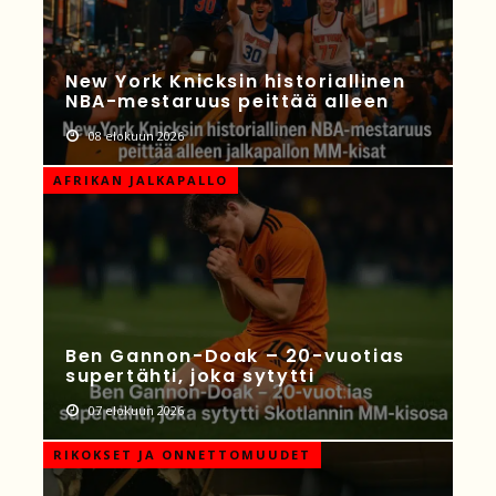
New York Knicksin historiallinen
NBA-mestaruus peittää alleen
08 elokuun 2026
AFRIKAN JALKAPALLO
Ben Gannon-Doak – 20-vuotias
supertähti, joka sytytti
07 elokuun 2026
RIKOKSET JA ONNETTOMUUDET