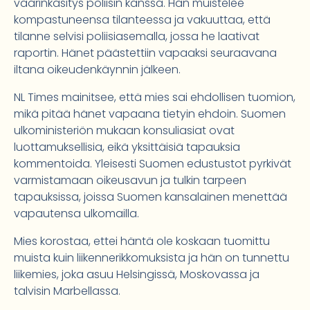
väärinkäsitys poliisin kanssa. Hän muistelee
kompastuneensa tilanteessa ja vakuuttaa, että
tilanne selvisi poliisiasemalla, jossa he laativat
raportin. Hänet päästettiin vapaaksi seuraavana
iltana oikeudenkäynnin jälkeen.
NL Times mainitsee, että mies sai ehdollisen tuomion,
mikä pitää hänet vapaana tietyin ehdoin. Suomen
ulkoministeriön mukaan konsuliasiat ovat
luottamuksellisia, eikä yksittäisiä tapauksia
kommentoida. Yleisesti Suomen edustustot pyrkivät
varmistamaan oikeusavun ja tulkin tarpeen
tapauksissa, joissa Suomen kansalainen menettää
vapautensa ulkomailla.
Mies korostaa, ettei häntä ole koskaan tuomittu
muista kuin liikennerikkomuksista ja hän on tunnettu
liikemies, joka asuu Helsingissä, Moskovassa ja
talvisin Marbellassa.