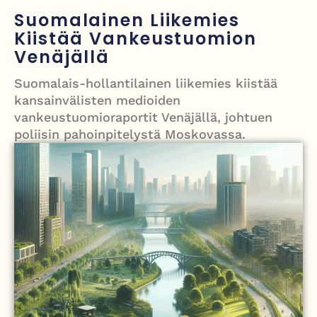
Painumat sillan lähellä pysäyttivät junaliikenteen Gatwickin
Suomalainen Liikemies
lentoasemalle
Kiistää Vankeustuomion
Venäjällä
Justin Trudeau puolustautuu kritiikiltä – valitsi Katy Perryn
esiintymisen Kanadan MM-avauksen sijaan
Suomalais-hollantilainen liikemies kiistää
kansainvälisten medioiden
Grenfellin tornon palo: yhdeksäs vuosipäivä erityisen raskas omaisille
vankeustuomioraportit Venäjällä, johtuen
poliisin pahoinpitelystä Moskovassa.
Turistijuna kaatui Cártaman tapasjuhlilla – 17 loukkaantui Espanjassa