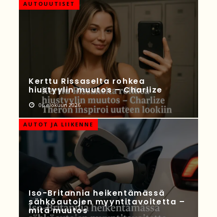
AUTOUUTISET
Kerttu Rissaselta rohkea
hiustyylin muutos – Charlize
06 elokuun 2026
AUTOT JA LIIKENNE
Iso-Britannia heikentämässä
sähköautojen myyntitavoitetta –
mitä muutos