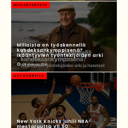
MIELENTERVEYS
Millaista on työskennellä
kahdeksankymppisenä?
Ikääntyvien työntekijöiden arki
08 elokuun 2026
AUTOURHEILU
New York Knicks juhlii NBA-
mestaruutta yli 50