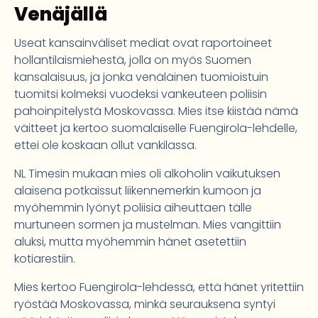
Venäjällä
Useat kansainväliset mediat ovat raportoineet
hollantilaismiehestä, jolla on myös Suomen
kansalaisuus, ja jonka venäläinen tuomioistuin
tuomitsi kolmeksi vuodeksi vankeuteen poliisin
pahoinpitelystä Moskovassa. Mies itse kiistää nämä
väitteet ja kertoo suomalaiselle Fuengirola-lehdelle,
ettei ole koskaan ollut vankilassa.
NL Timesin mukaan mies oli alkoholin vaikutuksen
alaisena potkaissut liikennemerkin kumoon ja
myöhemmin lyönyt poliisia aiheuttaen tälle
murtuneen sormen ja mustelman. Mies vangittiin
aluksi, mutta myöhemmin hänet asetettiin
kotiarestiin.
Mies kertoo Fuengirola-lehdessä, että hänet yritettiin
ryöstää Moskovassa, minkä seurauksena syntyi