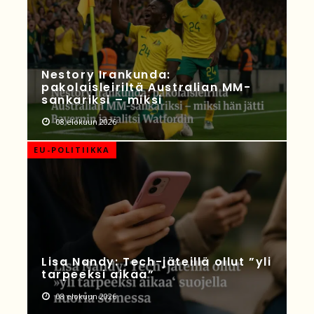
Nestory Irankunda:
pakolaisleiriltä Australian MM-
sankariksi – miksi
08 elokuun 2026
EU-POLITIIKKA
Lisa Nandy: Tech-jäteillä ollut ”yli
tarpeeksi aikaa”
08 elokuun 2026