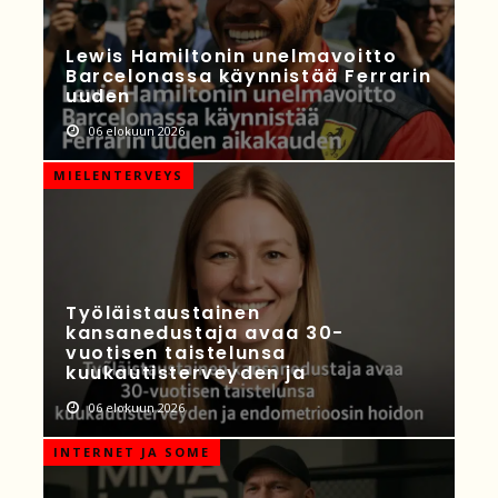
Lewis Hamiltonin unelmavoitto
Barcelonassa käynnistää Ferrarin
uuden
06 elokuun 2026
MIELENTERVEYS
Työläistaustainen
kansanedustaja avaa 30-
vuotisen taistelunsa
kuukautisterveyden ja
06 elokuun 2026
INTERNET JA SOME