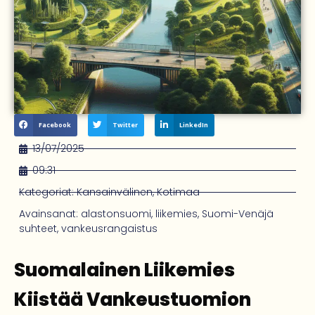
Facebook
Twitter
LinkedIn
13/07/2025
09:31
Kategoriat:
Kansainvälinen
,
Kotimaa
Avainsanat:
alastonsuomi
,
liikemies
,
Suomi-Venäjä
suhteet
,
vankeusrangaistus
Suomalainen Liikemies
Kiistää Vankeustuomion