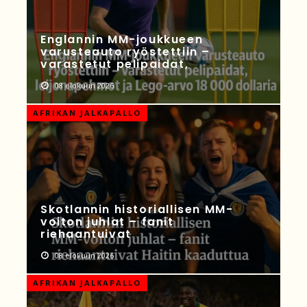
Englannin MM-joukkueen
varusteauto ryöstettiin –
varastetut pelipaidat,
08 elokuun 2026
AFRIKAN JALKAPALLO
Skotlannin historiallisen MM-
voiton juhlat – fanit
riehaantuivat
08 elokuun 2026
AFRIKAN JALKAPALLO