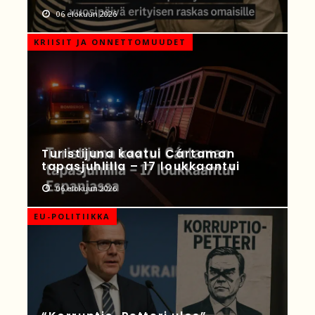
06 elokuun 2026
KRIISIT JA ONNETTOMUUDET
Turistijuna kaatui Cártaman
tapasjuhlilla – 17 loukkaantui
06 elokuun 2026
EU-POLITIIKKA