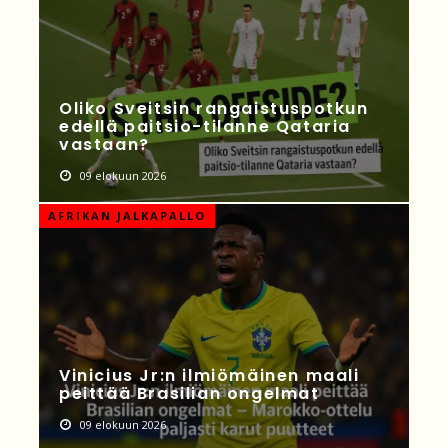
Oliko Sveitsin rangaistuspotkun
edellä paitsio-tilanne Qataria
vastaan?
09 elokuun 2026
AFRIKAN JALKAPALLO
Vinicius Jr:n ilmiömäinen maali
peittää Brasilian ongelmat
09 elokuun 2026