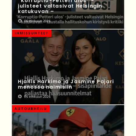
“Korruptio-Petteri ulos” -
julisteet valtasivat Helsingin
katukuvan –
06 elokuun 2026
IHMISSUHTEET
Hjallis Harkimo ja Jasmine Pajari
menossa naimisiin
06 elokuun 2026
AUTOURHEILU