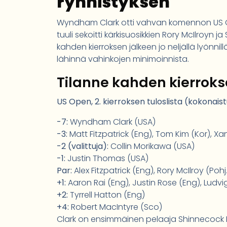
rynnistyksen
Wyndham Clark otti vahvan komennon US Ope
tuuli sekoitti kärkisuosikkien Rory McIlroyn ja 
kahden kierroksen jälkeen jo neljällä lyönn
lähinnä vahinkojen minimoinnista.
Tilanne kahden kierroks
US Open, 2. kierroksen tuloslista (kokonaist
-7:
Wyndham Clark (USA)
-3:
Matt Fitzpatrick (Eng), Tom Kim (Kor), X
-2 (valittuja):
Collin Morikawa (USA)
-1:
Justin Thomas (USA)
Par:
Alex Fitzpatrick (Eng), Rory McIlroy (Pohj.
+1:
Aaron Rai (Eng), Justin Rose (Eng), Lud
+2:
Tyrrell Hatton (Eng)
+4:
Robert MacIntyre (Sco)
Clark on ensimmäinen pelaaja Shinnecock Hill