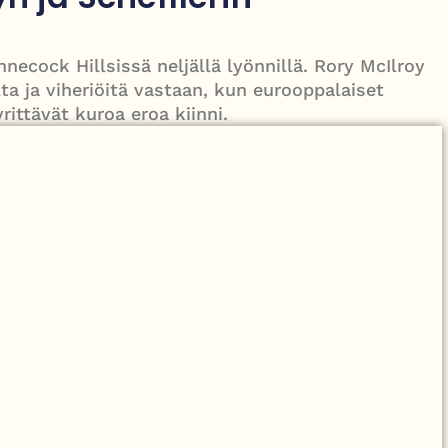
yisen raskas omaisille
cock Hillsissä neljällä lyönnillä. Rory McIlroy
ta ja viheriöitä vastaan, kun eurooppalaiset
rittävät kuroa eroa kiinni.