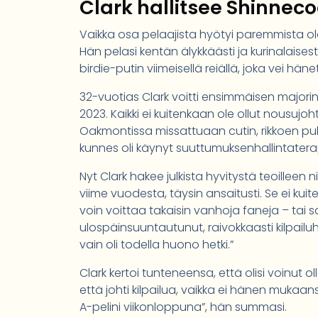
Clark hallitsee Shinneco
Vaikka osa pelaajista hyötyi paremmista olosu
Hän pelasi kentän älykkäästi ja kurinalaisest
birdie-putin viimeisellä reiällä, joka vei hän
32-vuotias Clark voitti ensimmäisen majori
2023. Kaikki ei kuitenkaan ole ollut nousuj
Oakmontissa missattuaan cutin, rikkoen puku
kunnes oli käynyt suuttumuksenhallintater
Nyt Clark hakee julkista hyvitystä teoilleen
viime vuodesta, täysin ansaitusti. Se ei kui
voin voittaa takaisin vanhoja faneja – tai 
ulospäinsuuntautunut, raivokkaasti kilpailuh
vain oli todella huono hetki.”
Clark kertoi tunteneensa, että olisi voinut o
että johti kilpailua, vaikka ei hänen mukaa
A-pelini viikonloppuna”, hän summasi.