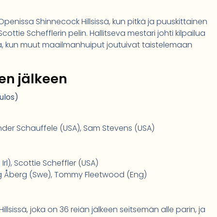
nissa Shinnecock Hillsissä, kun pitkä ja puuskittainen
Scottie Schefflerin pelin. Hallitseva mestari johti kilpailua
illä, kun muut maailmanhuiput joutuivat taistelemaan
en jälkeen
ulos)
ander Schauffele (USA), Sam Stevens (USA)
 Irl), Scottie Scheffler (USA)
vig Åberg (Swe), Tommy Fleetwood (Eng)
sissä, joka on 36 reiän jälkeen seitsemän alle parin, ja