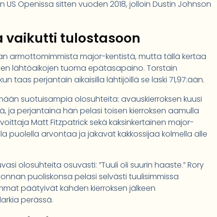
 US Openissa sitten vuoden 2018, jolloin Dustin Johnson
a vaikutti tulostasoon
n armottomimmista major-kentistä, mutta tällä kertaa
ajien lähtöaikojen tuoma epätasapaino. Torstain
un taas perjantain aikaisilla lähtijöillä se laski 71,97:ään.
tämään suotuisampia olosuhteita: avauskierroksen kuusi
ä, ja perjantaina hän pelasi toisen kierroksen aamulla
ittaja Matt Fitzpatrick sekä kaksinkertainen major-
a puolella arvontaa ja jakavat kakkossijaa kolmella alle
asi olosuhteita osuvasti: ”Tuuli oli suurin haaste.” Rory
vonnan puoliskonsa pelasi selvästi tuulisimmissa
emmat päätyivät kahden kierroksen jälkeen
larkia perässä.