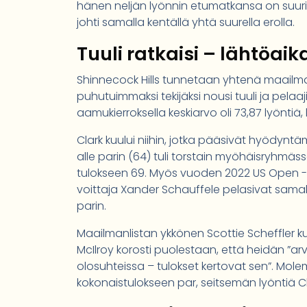
hänen neljän lyönnin etumatkansa on suurin
johti samalla kentällä yhtä suurella erolla.
Tuuli ratkaisi – lähtöaik
Shinnecock Hills tunnetaan yhtenä maailma
puhutuimmaksi tekijäksi nousi tuuli ja pela
aamukierroksella keskiarvo oli 73,87 lyöntiä, k
Clark kuului niihin, jotka pääsivät hyödyn
alle parin (64) tuli torstain myöhäisryhmäss
tulokseen 69. Myös vuoden 2022 US Open -vo
voittaja Xander Schauffele pelasivat samall
parin.
Maailmanlistan ykkönen Scottie Scheffler kuv
McIlroy korosti puolestaan, että heidän ”ar
olosuhteissa – tulokset kertovat sen”. Mol
kokonaistulokseen par, seitsemän lyöntiä C