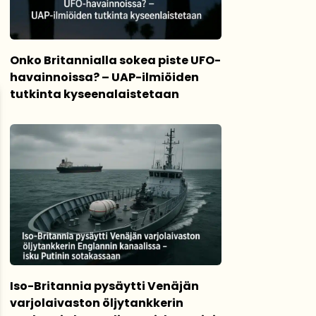
Onko Britannialla sokea piste UFO-
havainnoissa? – UAP-ilmiöiden
tutkinta kyseenalaistetaan
Iso-Britannia pysäytti Venäjän
varjolaivaston öljytankkerin