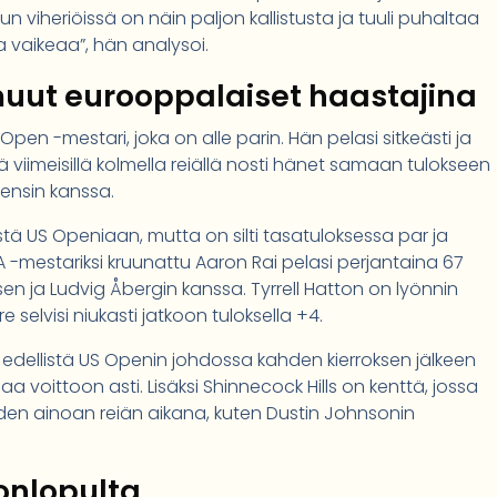
Kun viheriöissä on näin paljon kallistusta ja tuuli puhaltaa
a vaikeaa”, hän analysoi.
 muut eurooppalaiset haastajina
pen -mestari, joka on alle parin. Hän pelasi sitkeästi ja
tä viimeisillä kolmella reiällä nosti hänet samaan tulokseen
ensin kanssa.
stä US Openiaan, mutta on silti tasatuloksessa par ja
 -mestariksi kruunattu Aaron Rai pelasi perjantaina 67
osen ja Ludvig Åbergin kanssa. Tyrrell Hatton on lyönnin
 selvisi niukasti jatkoon tuloksella +4.
si edellistä US Openin johdossa kahden kierroksen jälkeen
a voittoon asti. Lisäksi Shinnecock Hills on kenttä, jossa
den ainoan reiän aikana, kuten Dustin Johnsonin
konlopulta