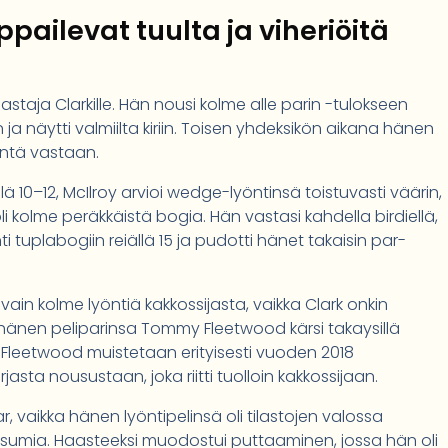
pailevat tuulta ja viheriöitä
staja Clarkille. Hän nousi kolme alle parin -tulokseen
a näytti valmiilta kiriin. Toisen yhdeksikön aikana hänen
äntä vastaan.
ä 10–12, McIlroy arvioi wedge-lyöntinsä toistuvasti väärin,
li kolme peräkkäistä bogia. Hän vastasi kahdella birdiellä,
hti tuplabogiin reiällä 15 ja pudotti hänet takaisin par-
vain kolme lyöntiä kakkossijasta, vaikka Clark onkin
s hänen peliparinsa Tommy Fleetwood kärsi takaysillä
. Fleetwood muistetaan erityisesti vuoden 2018
jasta nousustaan, joka riitti tuolloin kakkossijaan.
r, vaikka hänen lyöntipelinsä oli tilastojen valossa
ä osumia. Haasteeksi muodostui puttaaminen, jossa hän oli