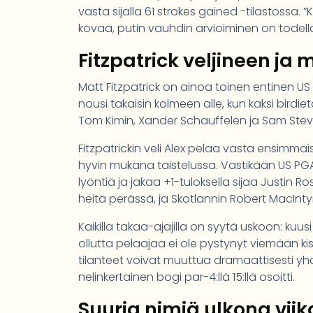
vasta sijalla 61 strokes gained -tilastossa. ”
kovaa, putin vauhdin arvioiminen on todell
Fitzpatrick veljineen ja
Matt Fitzpatrick on ainoa toinen entinen US O
nousi takaisin kolmeen alle, kun kaksi birdie
Tom Kimin, Xander Schauffelen ja Sam Stev
Fitzpatrickin veli Alex pelaa vasta ensimmäi
hyvin mukana taistelussa. Vastikään US PGA
lyöntiä ja jakaa +1-tuloksella sijaa Justin R
heitä perässä, ja Skotlannin Robert MacIntyre
Kaikilla takaa-ajajilla on syytä uskoon: kuu
ollutta pelaajaa ei ole pystynyt viemään kisa
tilanteet voivat muuttua dramaattisesti yh
nelinkertainen bogi par-4:llä 15:llä osoitti.
Suuria nimiä ulkona vii