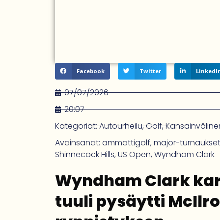
Facebook
Twitter
LinkedI
07/07/2026
20:07
Kategoriat:
Autourheilu
,
Golf
,
Kansainvälinen
Avainsanat:
ammattigolf
,
major-turnaukse
Shinnecock Hills
,
US Open
,
Wyndham Clark
Wyndham Clark kar
tuuli pysäytti McIlro