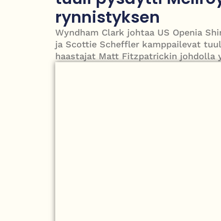
Grenfellin tornon palo: yhdeksäs vuosipäivä erit
rynnistyksen
Wyndham Clark johtaa US Openia Shinne
ja Scottie Scheffler kamppailevat tuul
haastajat Matt Fitzpatrickin johdolla y