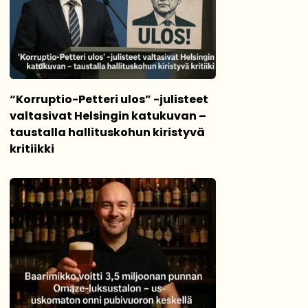
“Korruptio-Petteri ulos” -julisteet
valtasivat Helsingin katukuvan –
taustalla hallituskohun kiristyvä
kritiikki