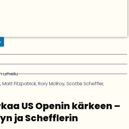
n
 urheilu
t
,
Matt Fitzpatrick
,
Rory McIlroy
,
Scottie Scheffler
,
kaa US Openin kärkeen –
yn ja Schefflerin