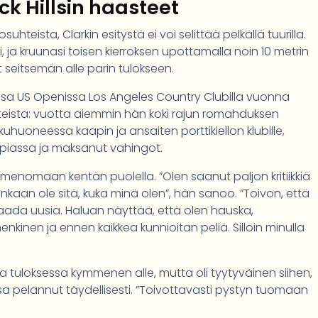
ck Hillsin haasteet
hteista, Clarkin esitystä ei voi selittää pelkällä tuurilla.
i, ja kruunasi toisen kierroksen upottamalla noin 10 metrin
et seitsemän alle parin tulokseen.
nsa US Openissa Los Angeles Country Clubilla vuonna
ohteista: vuotta aiemmin hän koki rajun romahduksen
huoneessa kaapin ja ansaiten porttikiellon klubille,
apiassa ja maksanut vahingot.
 nimenomaan kentän puolella. ”Olen saanut paljon kritiikkiä
tenkaan ole sitä, kuka minä olen”, hän sanoo. ”Toivon, että
saada uusia. Haluan näyttää, että olen hauska,
enkinen ja ennen kaikkea kunnioitan peliä. Silloin minulla
lla tuloksessa kymmenen alle, mutta oli tyytyväinen siihen,
nsa pelannut täydellisesti. ”Toivottavasti pystyn tuomaan