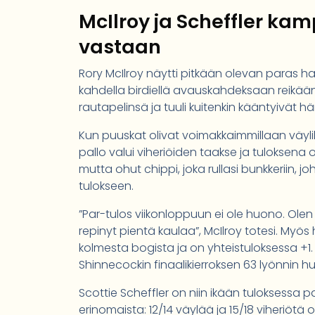
McIlroy ja Scheffler kamp
vastaan
Rory McIlroy näytti pitkään olevan paras haa
kahdella birdiellä avauskahdeksaan reikään j
rautapelinsä ja tuuli kuitenkin kääntyivät h
Kun puuskat olivat voimakkaimmillaan väylill
pallo valui viheriöiden taakse ja tuloksena o
mutta ohut chippi, joka rullasi bunkkeriin, jo
tulokseen.
”Par-tulos viikonloppuun ei ole huono. Olen 
repinyt pientä kaulaa”, McIlroy totesi. Myö
kolmesta bogista ja on yhteistuloksessa +1
Shinnecockin finaalikierroksen 63 lyönnin hur
Scottie Scheffler on niin ikään tuloksessa pa
erinomaista: 12/14 väylää ja 15/18 viheriöt