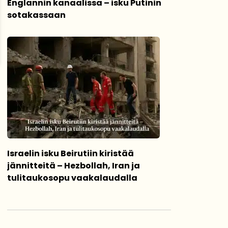
Englannin kanaalissa – isku Putinin
sotakassaan
Israelin isku Beirutiin kiristää
jännitteitä – Hezbollah, Iran ja
tulitaukosopu vaakalaudalla