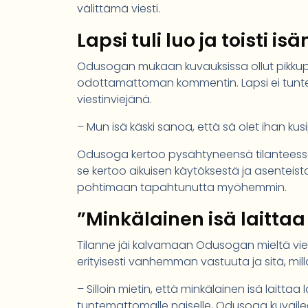
välittämä viesti.
Lapsi tuli luo ja toisti is
Odusogan mukaan kuvauksissa ollut pikkupoi
odottamattoman kommentin. Lapsi ei tunt
viestinviejänä.
– Mun isä käski sanoa, että sä olet ihan k
Odusoga kertoo pysähtyneensä tilanteessa mi
se kertoo aikuisen käytöksestä ja asenteist
pohtimaan tapahtunutta myöhemmin.
”Minkälainen isä laittaa
Tilanne jäi kalvamaan Odusogan mieltä viel
erityisesti vanhemman vastuuta ja sitä, mill
– Silloin mietin, että minkälainen isä laittaa
tuntemattomalle naiselle, Odusoga kuvaile