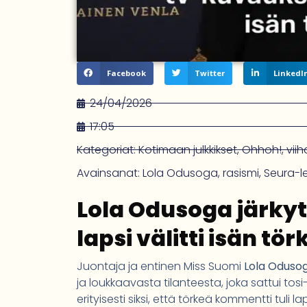
Facebook
Twitter
LinkedI
24/04/2026
17:05
Kategoriat:
Kotimaan julkkikset
,
Ohhoh!
,
vii
Avainsanat:
Lola Odusoga
,
rasismi
,
Seura-le
Lola Odusoga järkyt
lapsi välitti isän tö
Juontaja ja entinen Miss Suomi
Lola Oduso
ja loukkaavasta tilanteesta, joka sattui to
erityisesti siksi, että törkeä kommentti tuli 