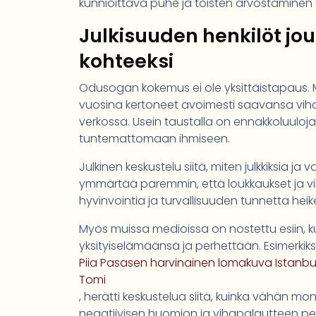
kunnioittava puhe ja toisten arvostaminen t
Julkisuuden henkilöt jou
kohteeksi
Odusogan kokemus ei ole yksittäistapaus. M
vuosina kertoneet avoimesti saavansa vihami
verkossa. Usein taustalla on ennakkoluuloja,
tuntemattomaan ihmiseen.
Julkinen keskustelu siitä, miten julkkiksia ja
ymmärtää paremmin, että loukkaukset ja vih
hyvinvointia ja turvallisuuden tunnetta heik
Myös muissa medioissa on nostettu esiin, kui
yksityiselämäänsä ja perhettään. Esimerkiks
Piia Pasasen harvinainen lomakuva Istanb
Tomi
, herätti keskustelua siitä, kuinka vähän mo
negatiivisen huomion ja vihapalautteen pe