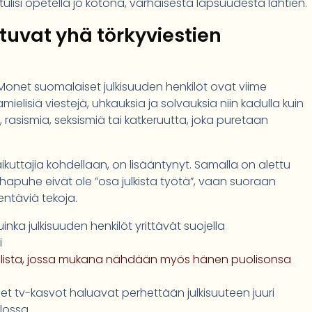
ulisi opetella jo kotona, varhaisesta lapsuudesta lähtien.
tuvat yhä törkyviestien
onet suomalaiset julkisuuden henkilöt ovat viime
elisiä viestejä, uhkauksia ja solvauksia niin kadulla kuin
 rasismia, seksismiä tai katkeruutta, joka puretaan
 vaikuttajia kohdellaan, on lisääntynyt. Samalla on alettu
apuhe eivät ole ”osa julkista työtä”, vaan suoraan
entäviä tekoja.
nka julkisuuden henkilöt yrittävät suojella
i
ulista, jossa mukana nähdään myös hänen puolisonsa
net tv-kasvot haluavat perhettään julkisuuteen juuri
lossa.