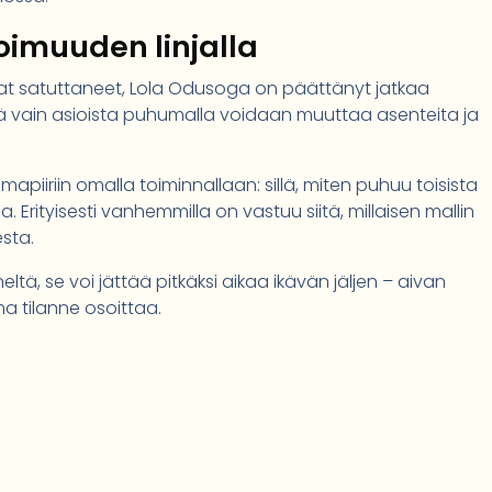
oimuuden linjalla
ovat satuttaneet, Lola Odusoga on päättänyt jatkaa
ttä vain asioista puhumalla voidaan muuttaa asenteita ja
piiriin omalla toiminnallaan: sillä, miten puhuu toisista
la. Erityisesti vanhemmilla on vastuu siitä, millaisen mallin
esta.
eltä, se voi jättää pitkäksi aikaa ikävän jäljen – aivan
 tilanne osoittaa.