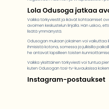
Lola Odusoga jatkaa av
Vaikka törkyviestit ja ikävät kohtaamiset 
avoimen keskustelun linjalla. Hän uskoo, e
lisätä ymmärrystä.
Odusogan mukaan jokainen voi vaikuttaa ilma
ihmisistä kotona, somessa ja julkisilla paikoil
he antavat lapsilleen toisten kunnioittamis
Vaikka yksittäinen törkyviesti voi tuntua pien
kuten Odusogan tosi-tv-kuvauksissa kokema
Instagram-postaukset