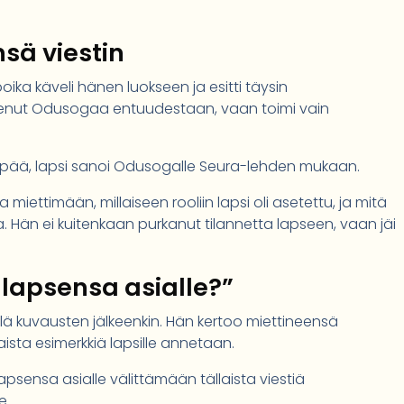
änsä viestin
ka käveli hänen luokseen ja esitti täysin
enut Odusogaa entuudestaan, vaan toimi vain
usipää, lapsi sanoi Odusogalle Seura-lehden mukaan.
ettimään, millaiseen rooliin lapsi oli asetettu, ja mitä
a. Hän ei kuitenkaan purkanut tilannetta lapseen, vaan jäi
 lapsensa asialle?”
ä kuvausten jälkeenkin. Hän kertoo miettineensä
aista esimerkkiä lapsille annetaan.
 lapsensa asialle välittämään tällaista viestiä
e.