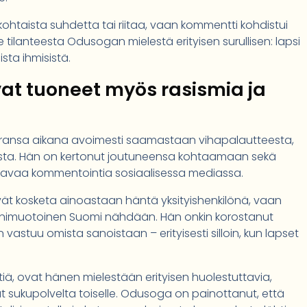
kohtaista suhdetta tai riitaa, vaan kommentti kohdistui
 tilanteesta Odusogan mielestä erityisen surullisen: lapsi
sta ihmisistä.
at tuoneet myös rasismia ja
uransa aikana avoimesti saamastaan vihapalautteesta,
usta. Hän on kertonut joutuneensa kohtaamaan sekä
aavaa kommentointia sosiaalisessa mediassa.
ät kosketa ainoastaan häntä yksityishenkilönä, vaan
monimuotoinen Suomi nähdään. Hän onkin korostanut
 vastuu omista sanoistaan – erityisesti silloin, kun lapset
stiä, ovat hänen mielestään erityisen huolestuttavia,
ät sukupolvelta toiselle. Odusoga on painottanut, että