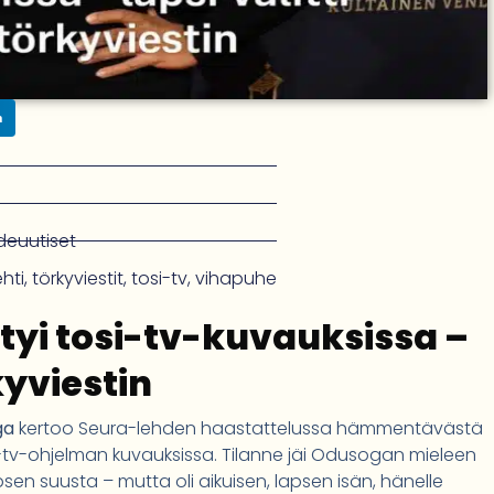
n
hdeuutiset
hti
,
törkyviestit
,
tosi-tv
,
vihapuhe
tyi tosi-tv-kuvauksissa –
rkyviestin
ga
kertoo Seura-lehden haastattelussa hämmentävästä
si-tv-ohjelman kuvauksissa. Tilanne jäi Odusogan mieleen
lapsen suusta – mutta oli aikuisen, lapsen isän, hänelle