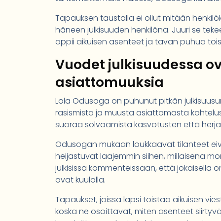
Tapauksen taustalla ei ollut mitään henkilö
häneen julkisuuden henkilönä. Juuri se tekee
oppii aikuisen asenteet ja tavan puhua toisi
Vuodet julkisuudessa ov
asiattomuuksia
Lola Odusoga on puhunut pitkän julkisuus
rasismista ja muusta asiattomasta kohtel
suoraa solvaamista kasvotusten että herj
Odusogan mukaan loukkaavat tilanteet eiv
heijastuvat laajemmin siihen, millaisena 
julkisissa kommenteissaan, että jokaisella on
ovat kuulolla.
Tapaukset, joissa lapsi toistaa aikuisen vie
koska ne osoittavat, miten asenteet siirtyv