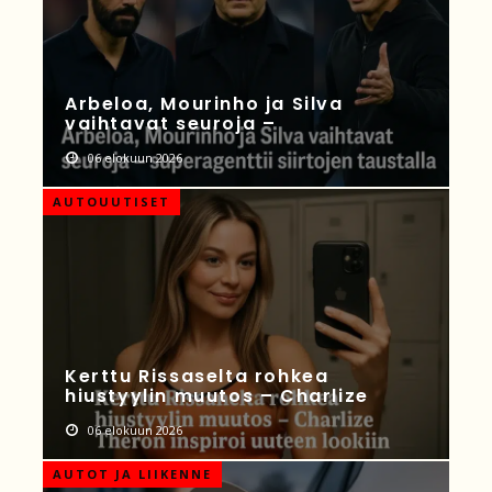
Arbeloa, Mourinho ja Silva
vaihtavat seuroja –
06 elokuun 2026
AUTOUUTISET
Kerttu Rissaselta rohkea
hiustyylin muutos – Charlize
06 elokuun 2026
AUTOT JA LIIKENNE