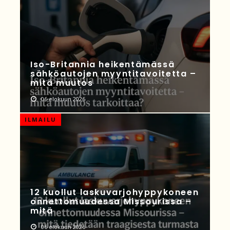
Iso-Britannia heikentämässä
sähköautojen myyntitavoitetta –
mitä muutos
06 elokuun 2026
ILMAILU
12 kuollut laskuvarjohyppykoneen
onnettomuudessa Missourissa –
mitä
06 elokuun 2026