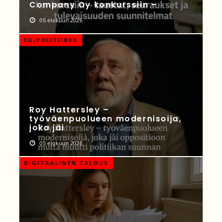
Company Oy konkurssiin –
05 elokuun 2026
EU-POLITIIKKA
Roy Hattersley –
työväenpuolueen modernisoija,
joka jäi
05 elokuun 2026
DIGITAALINEN TALOUS