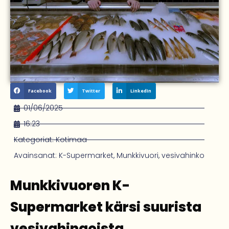
Facebook
Twitter
LinkedIn
01/06/2025
16:23
Kategoriat:
Kotimaa
Avainsanat:
K-Supermarket
,
Munkkivuori
,
vesivahinko
Munkkivuoren K-
Supermarket kärsi suurista
vesivahingoista