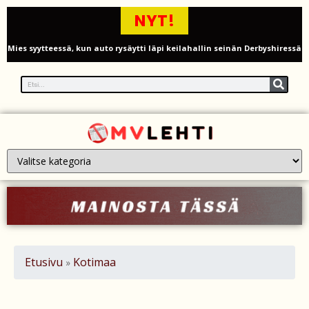
NYT!
Mies syytteessä, kun auto rysäytti läpi keilahallin seinän Derbyshiressä
New Yorkin NBA-mestaruusjuhlat riistäytyivät käsistä – teini ammuttiin
ja busseja sytytettiin tuleen Manhattanilla
Kimi ja Minttu Räikkönen juhlivat 10-vuotishääpäiväänsä – näin F1-
tähti muisti rakastaan
Nigel Farage vaatii ulkomaalaisten sulkemista pois sosiaalisesta
asuntotuotannosta
Painumat sillan lähellä pysäyttivät junaliikenteen Gatwickin
lentoasemalle
Etusivu
Kotimaa
»
Justin Trudeau puolustautuu kritiikiltä – valitsi Katy Perryn
esiintymisen Kanadan MM-avauksen sijaan