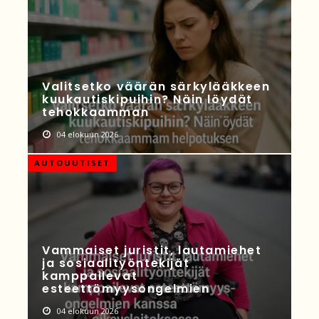
Valitsetko väärän särkylääkkeen
kuukautiskipuihin? Näin löydät
tehokkaamman
04 elokuun 2026
AUTOUUTISET
Vammaiset juristit, lautamiehet
ja sosiaalityöntekijät
kamppailevat
esteettömyysongelmien
04 elokuun 2026