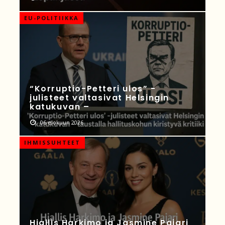
EU-POLITIIKKA
“Korruptio-Petteri ulos” -
julisteet valtasivat Helsingin
katukuvan –
06 elokuun 2026
IHMISSUHTEET
Hjallis Harkimo ja Jasmine Pajari