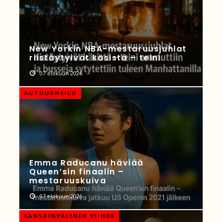
New Yorkin NBA-mestaruusjuhlat
riistäytyivät käsistä – teini
07 elokuun 2026
AUTOURHEILU
Emma Raducanu häviää
Queen’sin finaalin –
mestaruuskuiva
07 elokuun 2026
KANSAINVÄLINEN VIIHDE