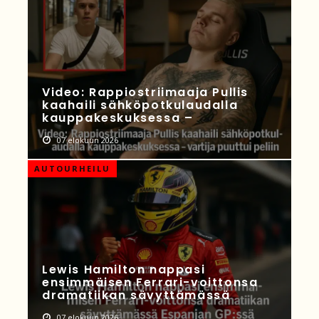
Video: Rappiostriimaaja Pullis
kaahaili sähköpotkulaudalla
kauppakeskuksessa –
07 elokuun 2026
AUTOURHEILU
Lewis Hamilton nappasi
ensimmäisen Ferrari-voittonsa
dramatiikan sävyttämässä
07 elokuun 2026