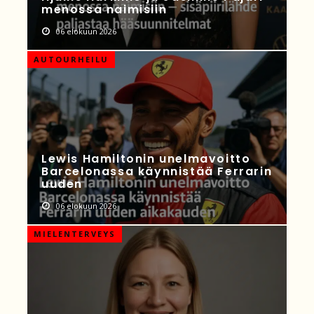
menossa naimisiin
06 elokuun 2026
AUTOURHEILU
Lewis Hamiltonin unelmavoitto
Barcelonassa käynnistää Ferrarin
uuden
06 elokuun 2026
MIELENTERVEYS