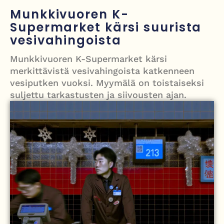
Grenfellin tornon palo: yhdeksäs vuosipäivä erityisen raskas omaisille
Munkkivuoren K-
Supermarket kärsi suurista
Turistijuna kaatui Cártaman tapasjuhlilla – 17 loukkaantui Espanjassa
vesivahingoista
Työläistaustainen kansanedustaja avaa 30-vuotisen taistelunsa
Munkkivuoren K-Supermarket kärsi
kuukautisterveyden ja endometrioosin hoidon puolesta
merkittävistä vesivahingoista katkenneen
PT Vatanen antoi porttikiellon Juhana Tegelbergille – tiukka
vesiputken vuoksi. Myymälä on toistaiseksi
suljettu tarkastusten ja siivousten ajan.
välienselvittely PTV Gymillä tallentui videolle