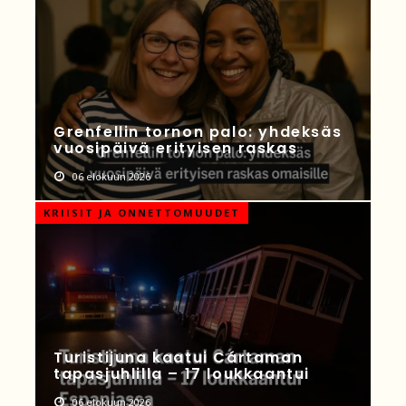
Grenfellin tornon palo: yhdeksäs
vuosipäivä erityisen raskas
06 elokuun 2026
KRIISIT JA ONNETTOMUUDET
Turistijuna kaatui Cártaman
tapasjuhlilla – 17 loukkaantui
06 elokuun 2026