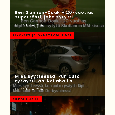
Ben Gannon-Doak – 20-vuotias
supertähti, joka sytytti
07 elokuun 2026
RIKOKSET JA ONNETTOMUUDET
Mies syytteessä, kun auto
rysäytti läpi keilahallin
07 elokuun 2026
AUTOURHEILU