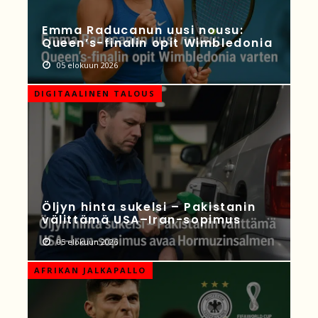
Emma Raducanun uusi nousu:
Queen’s-finalin opit Wimbledonia
05 elokuun 2026
DIGITAALINEN TALOUS
Öljyn hinta sukelsi – Pakistanin
välittämä USA–Iran-sopimus
05 elokuun 2026
AFRIKAN JALKAPALLO