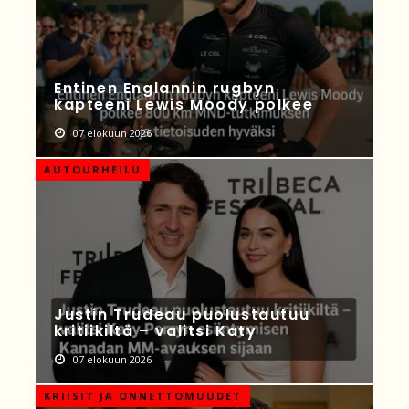
Entinen Englannin rugbyn
kapteeni Lewis Moody polkee
07 elokuun 2026
AUTOURHEILU
Justin Trudeau puolustautuu
kritiikiltä – valitsi Katy
07 elokuun 2026
KRIISIT JA ONNETTOMUUDET