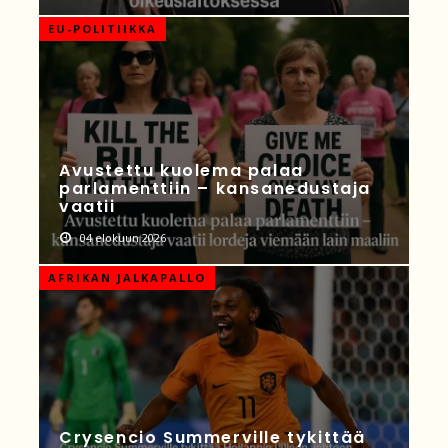
EU-POLITIIKKA
Avustettu kuolema palaa
parlamenttiin – kansanedustaja
vaatii
04 elokuun 2026
AFRIKAN JALKAPALLO
Crysencio Summerville tykittää