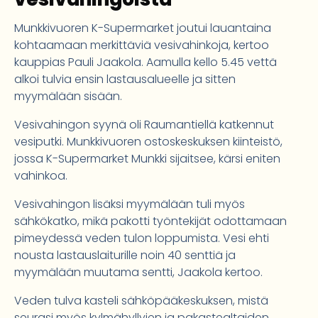
Munkkivuoren K-Supermarket joutui lauantaina
kohtaamaan merkittäviä vesivahinkoja, kertoo
kauppias Pauli Jaakola. Aamulla kello 5.45 vettä
alkoi tulvia ensin lastausalueelle ja sitten
myymälään sisään.
Vesivahingon syynä oli Raumantiellä katkennut
vesiputki. Munkkivuoren ostoskeskuksen kiinteistö,
jossa K-Supermarket Munkki sijaitsee, kärsi eniten
vahinkoa.
Vesivahingon lisäksi myymälään tuli myös
sähkökatko, mikä pakotti työntekijät odottamaan
pimeydessä veden tulon loppumista. Vesi ehti
nousta lastauslaiturille noin 40 senttiä ja
myymälään muutama sentti, Jaakola kertoo.
Veden tulva kasteli sähköpääkeskuksen, mistä
seurasi myös kylmähyllyjen ja pakastealtaiden