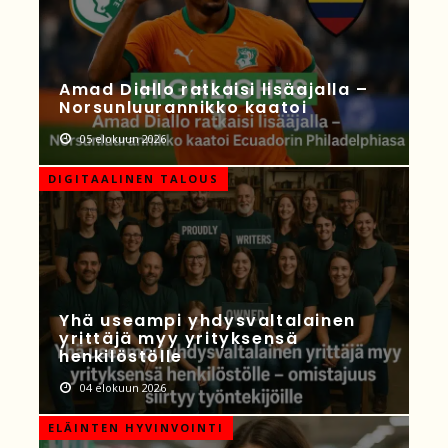
Amad Diallo ratkaisi lisäajalla –
Norsunluurannikko kaatoi
05 elokuun 2026
DIGITAALINEN TALOUS
Yhä useampi yhdysvaltalainen
yrittäjä myy yrityksensä
henkilöstölle
04 elokuun 2026
ELÄINTEN HYVINVOINTI