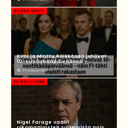
HELENA KOIVU
Kimi ja Minttu Räikkönen juhlivat
10-vuotishääpäiväänsä –
07 elokuun 2026
EU-POLITIIKKA
Nigel Farage vaatii
ulkomaalaisten sulkemista pois