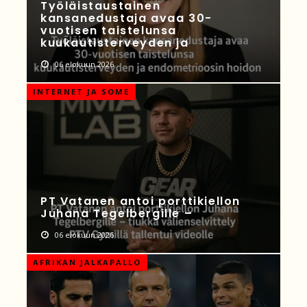
Työläistaustainen
kansanedustaja avaa 30-
vuotisen taistelunsa
kuukautisterveyden ja
06 elokuun 2026
INTERNET JA SOME
PT Vatanen antoi porttikiellon
Juhana Tegelbergille –
06 elokuun 2026
AFRIKAN JALKAPALLO