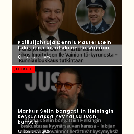
Poliisijohtaja Dennis Pasterstein
teki rikosilmoituksen Ile Vainion
05 elokuun 2026
JUORUT
Markus Selin bongattiin Helsingin
keskustassa kyynärsauvan
kanssa
05 elokuun 2026