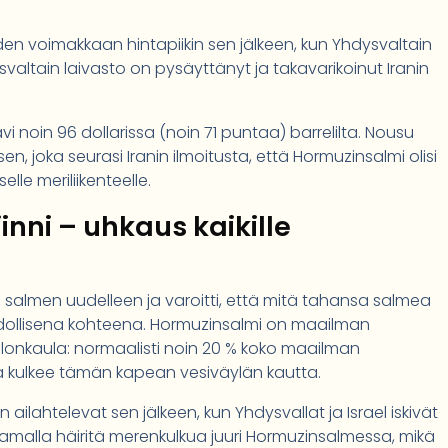
den voimakkaan hintapiikin sen jälkeen, kun Yhdysvaltain
svaltain laivasto on pysäyttänyt ja takavarikoinut Iranin
ävi noin 96 dollarissa (noin 71 puntaa) barrelilta. Nousu
, joka seurasi Iranin ilmoitusta, että Hormuzinsalmi olisi
elle meriliikenteelle.
inni – uhkaus kaikille
sa salmen uudelleen ja varoitti, että mitä tahansa salmea
hdollisena kohteena. Hormuzinsalmi on maailman
ullonkaula: normaalisti noin 20 % koko maailman
a kulkee tämän kapean vesiväylän kautta.
 ailahtelevat sen jälkeen, kun Yhdysvallat ja Israel iskivät
aamalla häiritä merenkulkua juuri Hormuzinsalmessa, mikä