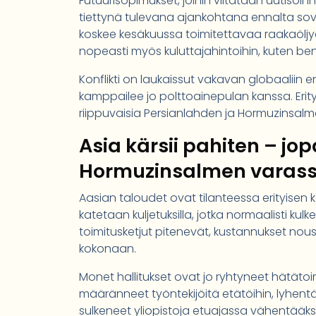
Futuurisopimukset, joihin viitataan uutisoi
tiettynä tulevana ajankohtana ennalta sovi
koskee kesäkuussa toimitettavaa raakaöljyä
nopeasti myös kuluttajahintoihin, kuten ben
Konflikti on laukaissut vakavan globaaliin en
kamppailee jo polttoainepulan kanssa. Eri
riippuvaisia Persianlahden ja Hormuzinsalm
Asia kärsii pahiten – jo
Hormuzinsalmen varas
Aasian taloudet ovat tilanteessa erityisen ko
katetaan kuljetuksilla, jotka normaalisti kul
toimitusketjut pitenevät, kustannukset nous
kokonaan.
Monet hallitukset ovat jo ryhtyneet hätäto
määränneet työntekijöitä etätöihin, lyhentä
sulkeneet yliopistoja etuajassa vähentääks