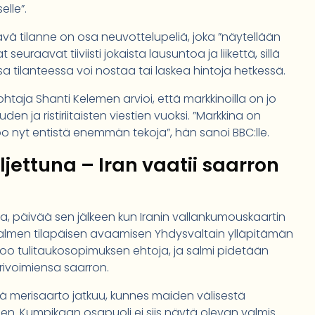
lle”.
tilanne on osa neuvottelupeliä, joka ”näytellään
t seuraavat tiiviisti jokaista lausuntoa ja liikettä, sillä
essa tilanteessa voi nostaa tai laskea hintoja hetkessä.
taja Shanti Kelemen arvioi, että markkinoilla on jo
 ja ristiriitaisten viestien vuoksi. ”Markkina on
o nyt entistä enemmän tekoja”, hän sanoi BBC:lle.
jettuna – Iran vaatii saarron
na, päivää sen jälkeen kun Iranin vallankumouskaartin
salmen tilapäisen avaamisen Yhdysvaltain ylläpitämän
koo tulitaukosopimuksen ehtoja, ja salmi pidetään
rivoimiensa saarron.
tä merisaarto jatkuu, kunnes maiden välisestä
. Kumpikaan osapuoli ei siis näytä olevan valmis