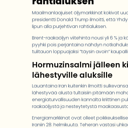
rahtialuksen
Maailmanlaajuiset öljymarkkinat kokivat uu
presidentti Donald Trump ilmoitti, että Yhdy
lipun alla purjehtivan rahtialuksen.
Brent-raakaöljyn viitehinta nousi yli 6 % ja k
pyyhki pois perjantaina nähdyn notkahduksen
tulitauon loppuajaksi ”täysin avoin” kaupallis
Hormuzinsalmi jälleen ki
lähestyville aluksille
Lauantaina Iran kuitenkin ilmoitti sulkevan
lähestyvää alusta tultaisiin pitämään ma
energiaturvallisuuden kannalta kriittinen p
raakaöljystä ja nesteytetystä maakaasust
Energiamarkkinat ovat olleet poikkeuksellisen
Iraniin 28. helmikuuta. Teheran vastasi uhk