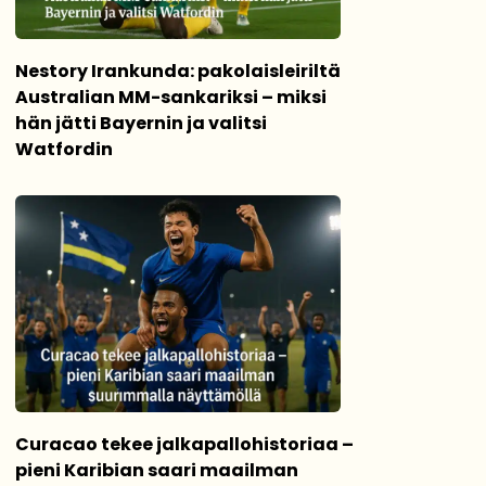
Nestory Irankunda: pakolaisleiriltä
Australian MM-sankariksi – miksi
hän jätti Bayernin ja valitsi
Watfordin
Curacao tekee jalkapallohistoriaa –
pieni Karibian saari maailman