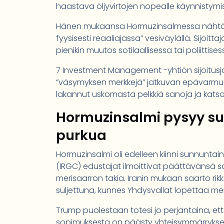
haastava öljyvirtojen nopealle käynnistymise
Hänen mukaansa Hormuzinsalmessa nähtävä 
fyysisesti reaaliajassa” vesiväylällä. Sijoittaja
pienikin muutos sotilaallisessa tai poliittis
7 Investment Management -yhtiön sijoitusjoh
”väsymyksen merkkejä” jatkuvan epävarmuuden
lakannut uskomasta pelkkiä sanoja ja katso
Hormuzinsalmi pysyy sul
purkua
Hormuzinsalmi oli edelleen kiinni sunnuntai
(IRGC) edustajat ilmoittivat päättävänsä 
merisaarron takia. Iranin mukaan saarto rik
suljettuna, kunnes Yhdysvallat lopettaa me
Trump puolestaan totesi jo perjantaina, et
sopimuksesta on päästy yhteisymmärrykseen