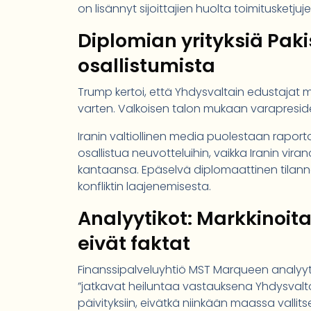
on lisännyt sijoittajien huolta toimitusketju
Diplomian yrityksiä Paki
osallistumista
Trump kertoi, että Yhdysvaltain edustajat
varten. Valkoisen talon mukaan varapresid
Iranin valtiollinen media puolestaan raportoi
osallistua neuvotteluihin, vaikka Iranin viran
kantaansa. Epäselvä diplomaattinen tilanne
konfliktin laajenemisesta.
Analyytikot: Markkinoit
eivät faktat
Finanssipalveluyhtiö MST Marqueen analyyti
”jatkavat heiluntaa vastauksena Yhdysvaltoj
päivityksiin, eivätkä niinkään maassa vallit