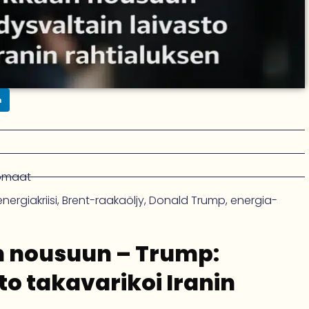
n
omaat
nergiakriisi
,
Brent-raakaöljy
,
Donald Trump
,
energia­
n nousuun – Trump:
to takavarikoi Iranin