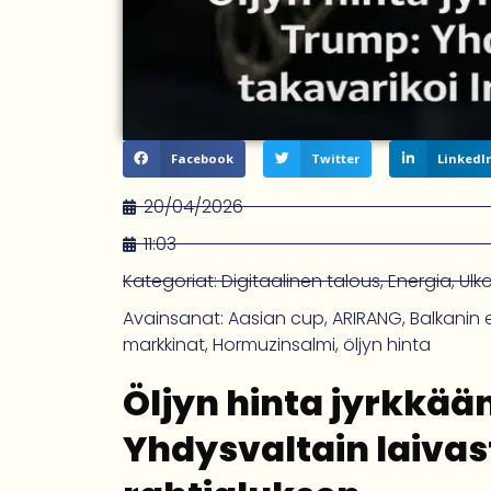
Facebook
Twitter
LinkedI
20/04/2026
11:03
Kategoriat:
Digitaalinen talous
,
Energia
,
Ulk
Avainsanat:
Aasian cup
,
ARIRANG
,
Balkanin e
markkinat
,
Hormuzinsalmi
,
öljyn hinta
Öljyn hinta jyrkkää
Yhdysvaltain laivas