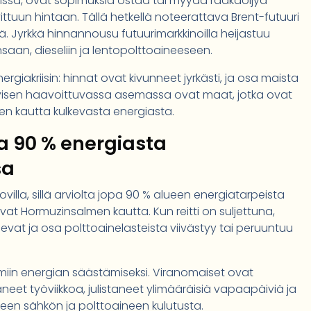
nnissa, ovat sopimuksia ostaa tai myydä raakaöljyä
ttuun hintaan. Tällä hetkellä noteerattava Brent-futuuri
. Jyrkkä hinnannousu futuurimarkkinoilla heijastuu
saan, dieseliin ja lentopolttoaineeseen.
ergiakriisin: hinnat ovat kivunneet jyrkästi, ja osa maista
tyisen haavoittuvassa asemassa ovat maat, jotka ovat
en kautta kulkevasta energiasta.
pa 90 % energiasta
sa
villa, sillä arviolta jopa 90 % alueen energiatarpeista
kevat Hormuzinsalmen kautta. Kun reitti on suljettuna,
evat ja osa polttoainelasteista viivästyy tai peruuntuu
imiin energian säästämiseksi. Viranomaiset ovat
neet työviikkoa, julistaneet ylimääräisiä vapaapäiviä ja
een sähkön ja polttoaineen kulutusta.