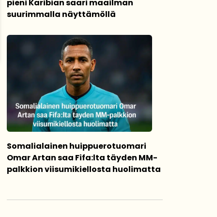
pieni Karibian saari maailman
suurimmalla näyttämöllä
Somalialainen huippuerotuomari
Omar Artan saa Fifa:lta täyden MM-
palkkion viisumikiellosta huolimatta