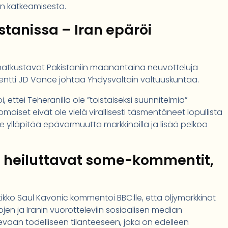
jen katkeamisesta.
stanissa – Iran epäröi
 matkustavat Pakistaniin maanantaina neuvotteluja
entti JD Vance johtaa Yhdysvaltain valtuuskuntaa.
, ettei Teheranilla ole ”toistaiseksi suunnitelmia”
omaiset eivät ole vielä virallisesti täsmentäneet lopullista
 ylläpitää epävarmuutta markkinoilla ja lisää pelkoa
a heiluttavat some-kommentit,
kko Saul Kavonic kommentoi BBC:lle, että öljymarkkinat
en ja Iranin vuorotteleviin sosiaalisen median
sevaan todelliseen tilanteeseen, joka on edelleen