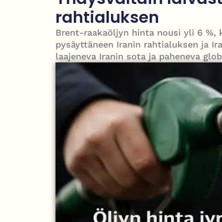
puolesta
rahtialuksen
PT Vatanen antoi porttikiellon Juhana Tegelbergil
Brent-raakaöljyn hinta nousi yli 6 %,
pysäyttäneen Iranin rahtialuksen ja I
laajeneva Iranin sota ja paheneva globa