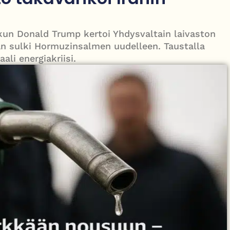
le – tiukka välienselvittely PTV Gymillä tallentui videolle
 kun Donald Trump kertoi Yhdysvaltain laivaston
ran sulki Hormuzinsalmen uudelleen. Taustalla
ali energiakriisi.