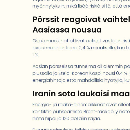
myönnytyksiin, mikä lisää riskiä siitä, että e
Pörssit reagoivat vaihte
Aasiassa nousua
Osakemarkkinat ottivat uutiset vastaan risti
avasi maanantaina 0,4 % miinukselle, kun 
1 %.
Aasian pörsseissä tunnelma oli aiemmin päiv
plussalla ja Etelä-Korean Kospi nousi 0,4 %
energiahintoja että mahdollisia hyötyjiä, kut
Iranin sota laukaisi maa
Energia- ja raaka-ainemarkkinat ovat olleet e
konfliktin puhkeamista Brent-raakaöljy notee
hinta hipoi jo 120 dollarin rajaa.