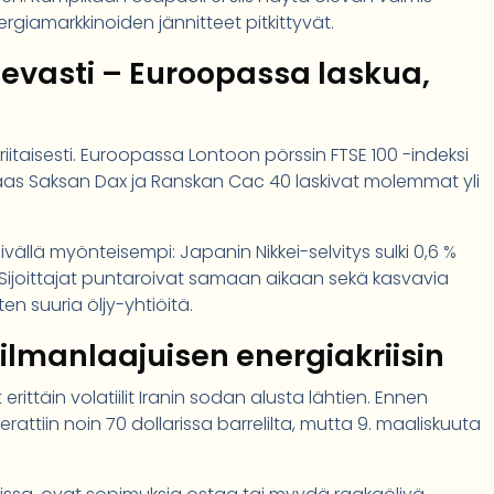
nergiamarkkinoiden jännitteet pitkittyvät.
levasti – Euroopassa laskua,
riitaisesti. Euroopassa Lontoon pörssin FTSE 100 -indeksi
taas Saksan Dax ja Ranskan Cac 40 laskivat molemmat yli
ällä myönteisempi: Japanin Nikkei-selvitys sulki 0,6 %
. Sijoittajat puntaroivat samaan aikaan sekä kasvavia
en suuria öljy-yhtiöitä.
ilmanlaajuisen energiakriisin
rittäin volatiilit Iranin sodan alusta lähtien. Ennen
rattiin noin 70 dollarissa barrelilta, mutta 9. maaliskuuta