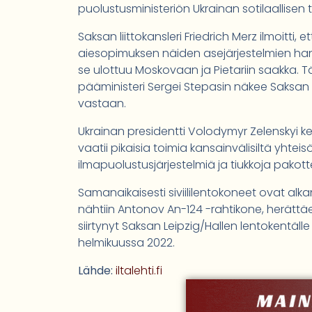
puolustusministeriön Ukrainan sotilaallisen 
Saksan liittokansleri Friedrich Merz ilmoitti,
aiesopimuksen näiden asejärjestelmien hank
se ulottuu Moskovaan ja Pietariin saakka. T
pääministeri Sergei Stepasin näkee Saksan 
vastaan.
Ukrainan presidentti Volodymyr Zelenskyi ke
vaatii pikaisia toimia kansainvälisiltä yhte
ilmapuolustusjärjestelmiä ja tiukkoja pakott
Samanaikaisesti siviililentokoneet ovat alka
nähtiin Antonov An-124 -rahtikone, herättä
siirtynyt Saksan Leipzig/Hallen lentokentäll
helmikuussa 2022.
Lähde:
iltalehti.fi