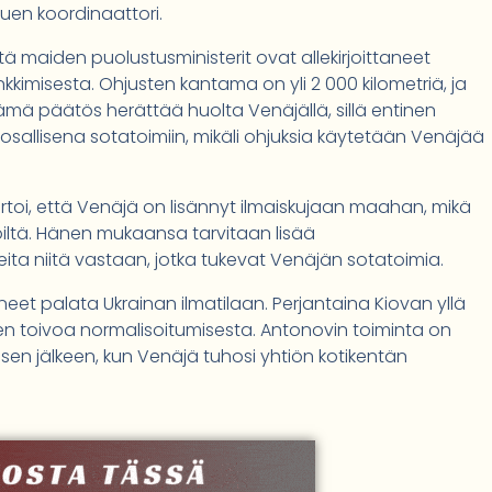
tuen koordinaattori.
 että maiden puolustusministerit ovat allekirjoittaneet
kimisesta. Ohjusten kantama on yli 2 000 kilometriä, ja
ämä päätös herättää huolta Venäjällä, sillä entinen
osallisena sotatoimiin, mikäli ohjuksia käytetään Venäjää
rtoi, että Venäjä on lisännyt ilmaiskujaan maahan, mikä
isöiltä. Hänen mukaansa tarvitaan lisää
eita niitä vastaan, jotka tukevat Venäjän sotatoimia.
neet palata Ukrainan ilmatilaan. Perjantaina Kiovan yllä
en toivoa normalisoitumisesta. Antonovin toiminta on
e sen jälkeen, kun Venäjä tuhosi yhtiön kotikentän