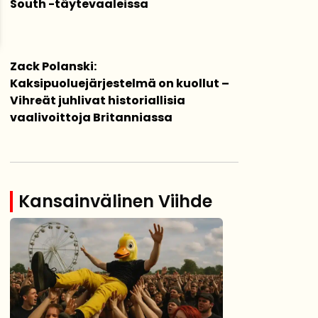
South -täytevaaleissa
Zack Polanski:
Kaksipuoluejärjestelmä on kuollut –
Vihreät juhlivat historiallisia
vaalivoittoja Britanniassa
Kansainvälinen Viihde