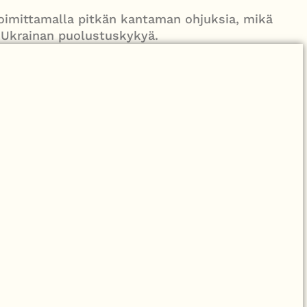
bollah, Iran ja tulitaukosopu vaakalaudalla
toimittamalla pitkän kantaman ohjuksia, mikä
a Ukrainan puolustuskykyä.