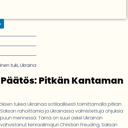
n
linen tuki
,
Ukraina
 Päätös: Pitkän Kantaman
ksen tukea Ukrainaa sotilaallisesti toimittamalla pitkän
aksan rahoittamia ja Ukrainassa valmistettuja ohjuksia
ppuun mennessä. Tämä on suuri askel Ukrainan
vahvistanut kenraalimajuri Christian Freuding, Saksan