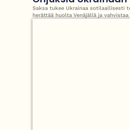
Israelin isku Beirutiin kiristää jännitteitä – Hez
Saksa tukee Ukrainaa sotilaallisesti 
herättää huolta Venäjällä ja vahvista