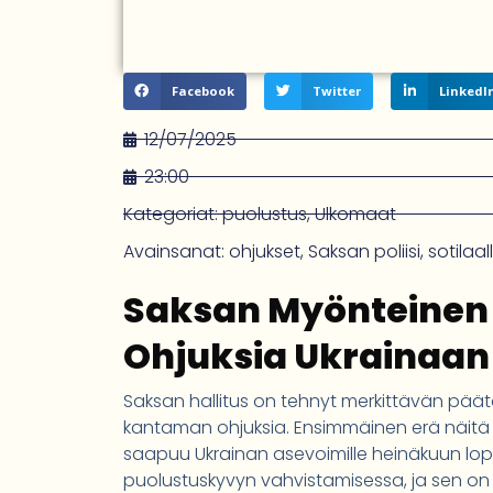
Facebook
Twitter
LinkedI
12/07/2025
23:00
Kategoriat:
puolustus
,
Ulkomaat
Avainsanat:
ohjukset
,
Saksan poliisi
,
sotilaal
Saksan Myönteinen
Ohjuksia Ukrainaan
Saksan hallitus on tehnyt merkittävän päätö
kantaman ohjuksia. Ensimmäinen erä näitä S
saapuu Ukrainan asevoimille heinäkuun lo
puolustuskyvyn vahvistamisessa, ja sen on 