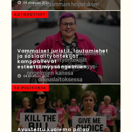
04 elokuun 2026
AUTOUUTISET
Vammaiset juristit, lautamiehet
ja sosiaalityöntekijät
kamppailevat
esteettömyysongelmien
04 elokuun 2026
EU-POLITIIKKA
Avustettu kuolema palaa