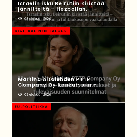
Israelin isku Beirutiin kiristää
jännitteitä – Hezbollah,
05 elokuun 2026
DIGITAALINEN TALOUS
Martina Aitolehden PTTP
Company Oy konkurssiin –
05 elokuun 2026
EU-POLITIIKKA