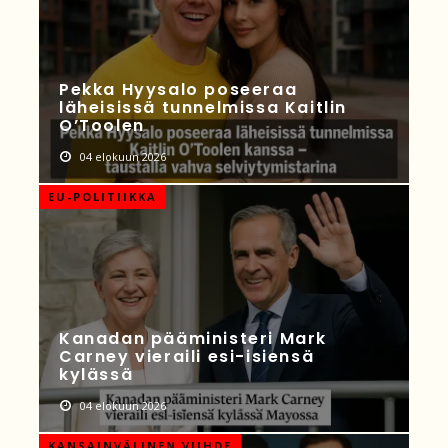
Pekka Hyysalo poseeraa
läheisissä tunnelmissa Kaitlin
O’Toolen
04 elokuun 2026
EU-POLITIIKKA
Kanadan pääministeri Mark
Carney vieraili esi-isiensä
kylässä
04 elokuun 2026
KANSAINVÄLINEN VIIHDE