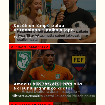
Kesäinen lämpö palaa
Britanniaan – paikoin jopa
05 elokuun 2026
AFRIKAN JALKAPALLO
Amad Diallo ratkaisi lisäajalla –
Norsunluurannikko kaatoi
05 elokuun 2026
DIGITAALINEN TALOUS