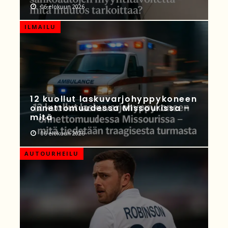
06 elokuun 2026
ILMAILU
12 kuollut laskuvarjohyppykoneen
onnettomuudessa Missourissa –
mitä
06 elokuun 2026
AUTOURHEILU