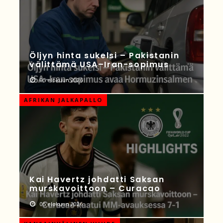
Öljyn hinta sukelsi – Pakistanin
välittämä USA–Iran-sopimus
05 elokuun 2026
AFRIKAN JALKAPALLO
Kai Havertz johdatti Saksan
murskavoittoon – Curacao
05 elokuun 2026