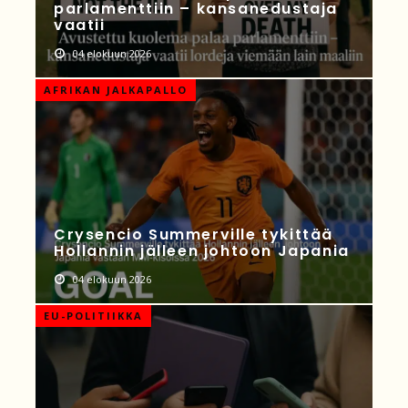
parlamenttiin – kansanedustaja
vaatii
04 elokuun 2026
AFRIKAN JALKAPALLO
Crysencio Summerville tykittää
Hollannin jälleen johtoon Japania
04 elokuun 2026
EU-POLITIIKKA