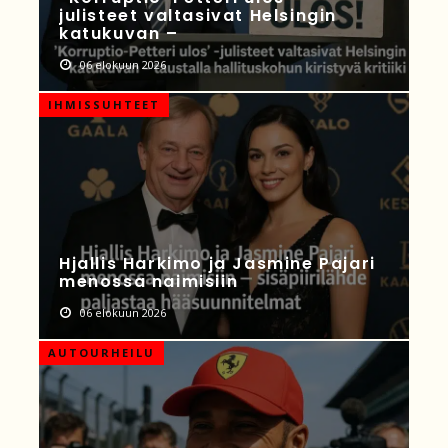
julisteet valtasivat Helsingin
katukuvan –
06 elokuun 2026
IHMISSUHTEET
Hjallis Harkimo ja Jasmine Pajari
menossa naimisiin
06 elokuun 2026
AUTOURHEILU