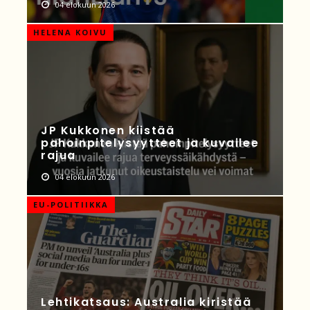
04 elokuun 2026
HELENA KOIVU
JP Kukkonen kiistää
pahoinpitelysyytteet ja kuvailee
rajua
04 elokuun 2026
EU-POLITIIKKA
Lehtikatsaus: Australia kiristää