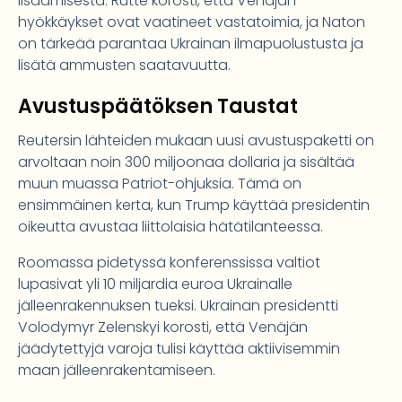
lisäämisestä. Rutte korosti, että Venäjän
hyökkäykset ovat vaatineet vastatoimia, ja Naton
on tärkeää parantaa Ukrainan ilmapuolustusta ja
lisätä ammusten saatavuutta.
Avustuspäätöksen Taustat
Reutersin lähteiden mukaan uusi avustuspaketti on
arvoltaan noin 300 miljoonaa dollaria ja sisältää
muun muassa Patriot-ohjuksia. Tämä on
ensimmäinen kerta, kun Trump käyttää presidentin
oikeutta avustaa liittolaisia hätätilanteessa.
Roomassa pidetyssä konferenssissa valtiot
lupasivat yli 10 miljardia euroa Ukrainalle
jälleenrakennuksen tueksi. Ukrainan presidentti
Volodymyr Zelenskyi korosti, että Venäjän
jäädytettyjä varoja tulisi käyttää aktiivisemmin
maan jälleenrakentamiseen.