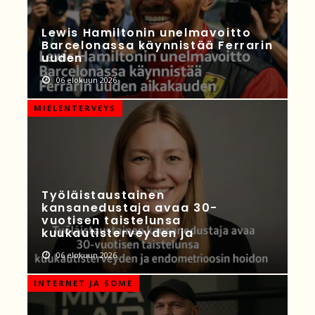
Lewis Hamiltonin unelmavoitto
Barcelonassa käynnistää Ferrarin
uuden
06 elokuun 2026
MIELENTERVEYS
Työläistaustainen
kansanedustaja avaa 30-
vuotisen taistelunsa
kuukautisterveyden ja
06 elokuun 2026
INTERNET JA SOME