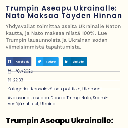
Hormuzinsalmen
Trumpin Aseapu Ukrainalle:
Nato Maksaa Täyden Hinnan
Poliisijohtaja Dennis Pasterstein teki rikosilmoituksen Ile Vainion
törkyrunosta – kunnianloukkaus tutkintaan
Yhdysvallat toimittaa aseita Ukrainalle Naton
kautta, ja Nato maksaa niistä 100%. Lue
Israelin isku Beirutiin kiristää jännitteitä – Hezbollah, Iran ja
Trumpin lausunnoista ja Ukrainan sodan
tulitaukosopu vaakalaudalla
viimeisimmistä tapahtumista.
Roy Hattersley – työväenpuolueen modernisoija, joka jäi oppositioon
Facebook
Twitter
LinkedIn
mutta muutti politiikan suunnan
11/07/2025
22:33
Kategoriat:
Kansainvälinen politiikka
,
Ulkomaat
Avainsanat:
aseapu
,
Donald Trump
,
Nato
,
Suomi-
Venäjä suhteet
,
Ukraina
Trumpin Aseapu Ukrainalle: