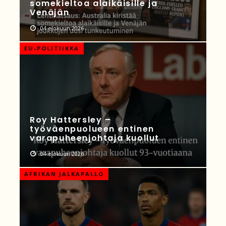
somekieltoa alaikäisille ja
Venäjän
04 elokuun 2026
EU-POLITIIKKA
Roy Hattersley –
työväenpuolueen entinen
varapuheenjohtaja kuollut
04 elokuun 2026
AFRIKAN JALKAPALLO