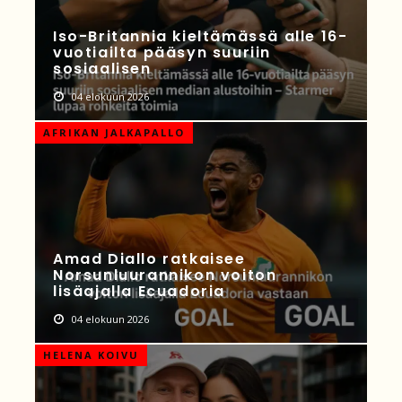
Iso-Britannia kieltämässä alle 16-
vuotiailta pääsyn suuriin
sosiaalisen
04 elokuun 2026
AFRIKAN JALKAPALLO
Amad Diallo ratkaisee
Norsunluurannikon voiton
lisäajalla Ecuadoria
04 elokuun 2026
HELENA KOIVU