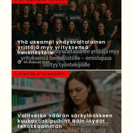
Yhä useampi yhdysvaltalainen
yrittäjä myy yrityksensä
henkilöstölle
04 elokuun 2026
ELÄINTEN HYVINVOINTI
Valitsetko väärän särkylääkkeen
kuukautiskipuihin? Näin löydät
tehokkaamman