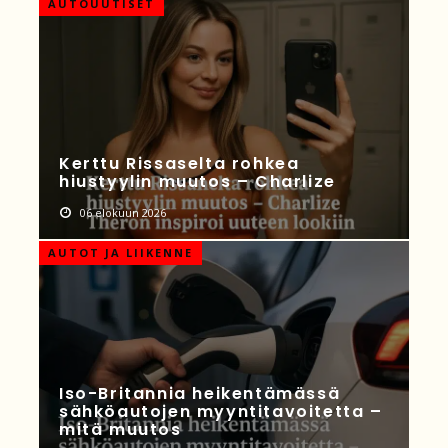
AUTOUUTISET
Kerttu Rissaselta rohkea
hiustyylin muutos – Charlize
06 elokuun 2026
AUTOT JA LIIKENNE
Iso-Britannia heikentämässä
sähköautojen myyntitavoitetta –
mitä muutos