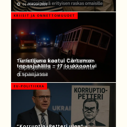
06 elokuun 2026
KRIISIT JA ONNETTOMUUDET
Turistijuna kaatui Cártaman
tapasjuhlilla – 17 loukkaantui
06 elokuun 2026
EU-POLITIIKKA
“Korruptio-Petteri ulos” -