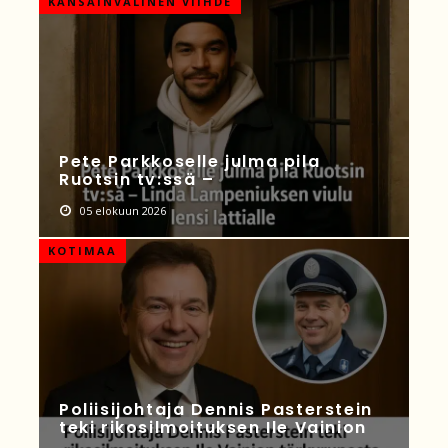
KANSAINVÄLINEN VIIHDE
Pete Parkkoselle julma pila
Ruotsin tv:ssä –
05 elokuun 2026
KOTIMAA
Poliisijohtaja Dennis Pasterstein
teki rikosilmoituksen Ile Vainion