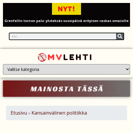
NYT!
Grenfellin tornon palo: yhdeksäs vuosipäivä erityisen raskas omaisille
Turistijuna kaatui Cártaman tapasjuhlilla – 17 loukkaantui Espanjassa
Työläistaustainen kansanedustaja avaa 30-vuotisen taistelunsa
kuukautisterveyden ja endometrioosin hoidon puolesta
PT Vatanen antoi porttikiellon Juhana Tegelbergille – tiukka
välienselvittely PTV Gymillä tallentui videolle
Iso-Britannia heikentämässä sähköautojen myyntitavoitetta – mitä
muutos tarkoittaa?
12 kuollut laskuvarjohyppykoneen onnettomuudessa Missourissa –
Etusivu
Kansainvälinen politiikka
»
mitä tiedetään traagisesta turmasta
Öljyn hinta sukelsi – Pakistanin välittämä USA–Iran-sopimus avaa