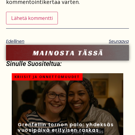
kommentointikertaa varten.
Edellinen
Seuraava
Sinulle Suositeltua:
KRIISIT JA ONNETTOMUUDET
Grenfellin tornon palo: yhdeksäs
vuosipäivä erityisen raskas