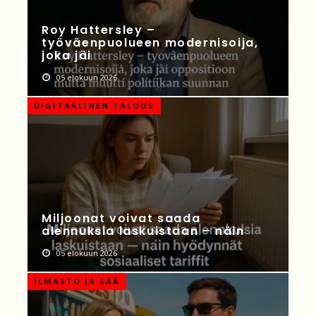
Roy Hattersley –
työväenpuolueen modernisoija,
joka jäi
05 elokuun 2026
DIGITAALINEN TALOUS
Miljoonat voivat saada
alennuksia laskuistaan – näin
05 elokuun 2026
ILMASTO JA SÄÄ