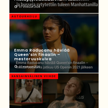
07 elokuun 2026
AUTOURHEILU
Emma Raducanu häviää
Queen’sin finaalin –
mestaruuskuiva
07 elokuun 2026
KANSAINVÄLINEN VIIHDE