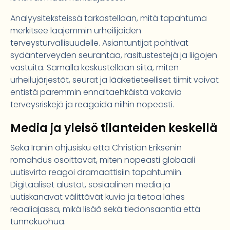
Analyysiteksteissä tarkastellaan, mitä tapahtuma
merkitsee laajemmin urheilijoiden
terveysturvallisuudelle. Asiantuntijat pohtivat
sydänterveyden seurantaa, rasitustestejä ja liigojen
vastuita. Samalla keskustellaan siitä, miten
urheilujärjestöt, seurat ja lääketieteelliset tiimit voivat
entistä paremmin ennaltaehkäistä vakavia
terveysriskejä ja reagoida niihin nopeasti.
Media ja yleisö tilanteiden keskellä
Sekä Iranin ohjusisku että Christian Eriksenin
romahdus osoittavat, miten nopeasti globaali
uutisvirta reagoi dramaattisiin tapahtumiin.
Digitaaliset alustat, sosiaalinen media ja
uutiskanavat välittävät kuvia ja tietoa lähes
reaaliajassa, mikä lisää sekä tiedonsaantia että
tunnekuohua.