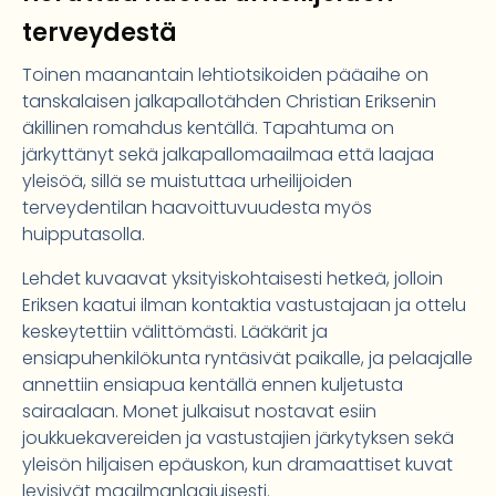
terveydestä
Toinen maanantain lehtiotsikoiden pääaihe on
tanskalaisen jalkapallotähden Christian Eriksenin
äkillinen romahdus kentällä. Tapahtuma on
järkyttänyt sekä jalkapallomaailmaa että laajaa
yleisöä, sillä se muistuttaa urheilijoiden
terveydentilan haavoittuvuudesta myös
huipputasolla.
Lehdet kuvaavat yksityiskohtaisesti hetkeä, jolloin
Eriksen kaatui ilman kontaktia vastustajaan ja ottelu
keskeytettiin välittömästi. Lääkärit ja
ensiapuhenkilökunta ryntäsivät paikalle, ja pelaajalle
annettiin ensiapua kentällä ennen kuljetusta
sairaalaan. Monet julkaisut nostavat esiin
joukkuekavereiden ja vastustajien järkytyksen sekä
yleisön hiljaisen epäuskon, kun dramaattiset kuvat
levisivät maailmanlaajuisesti.