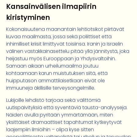
Kansainvälisen ilmapiirin
kiristyminen
Kokonaisuutena maanantain lehtiotsikot piirtävät
kuvaa maailmasta, jossa sekä poliittiset että
inhimilliset kriisit limittyvät toisiinsa. Iranin ja Israelin
välinen vastakkainasettelu pitää yllä jännitystä, joka
heijastuu myös Eurooppaan ja Yhdysvaltoihin.
Samaan aikaan urheilumaailma joutuu
kohtaamaan karun muistutuksen siitä, että
huipputason ammattilaisetkaan eivät ole
immuuneja äkillisille terveysongelmille.
Lukijoille lehdistö tarjoaa sekä välittömiä
uutispäivityksiä että syventäviä tausta-analyyseja.
Näiden avulla pyritään ymmärtämään, miten
yksittäiset dramaattiset tapahtumat kytkeytyvät
laajempiin ilmiöihin – olipa kyse sitten
geopoliittisesta valtapelistä tai urheilun ja terveyden