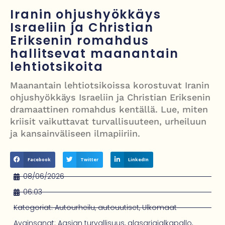
Grenfellin tornon palo: yhdeksäs vuosipäivä erityisen raskas omaisille
Iranin ohjushyökkäys
Israeliin ja Christian
Turistijuna kaatui Cártaman tapasjuhlilla – 17 loukkaantui Espanjassa
Eriksenin romahdus
Työläistaustainen kansanedustaja avaa 30-vuotisen taistelunsa
hallitsevat maanantain
kuukautisterveyden ja endometrioosin hoidon puolesta
lehtiotsikoita
PT Vatanen antoi porttikiellon Juhana Tegelbergille – tiukka
Maanantain lehtiotsikoissa korostuvat Iranin
ohjushyökkäys Israeliin ja Christian Eriksenin
välienselvittely PTV Gymillä tallentui videolle
dramaattinen romahdus kentällä. Lue, miten
kriisit vaikuttavat turvallisuuteen, urheiluun
ja kansainväliseen ilmapiiriin.
Facebook
Twitter
LinkedIn
08/06/2026
06:03
Kategoriat:
Autourheilu
,
autouutiset
,
Ulkomaat
Avainsanat:
Aasian turvallisuus
,
alasarjajalkapallo
,