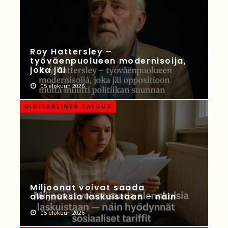
Roy Hattersley –
työväenpuolueen modernisoija,
joka jäi
05 elokuun 2026
DIGITAALINEN TALOUS
Miljoonat voivat saada
alennuksia laskuistaan – näin
05 elokuun 2026