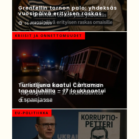
Grenfellin tornon palo: yhdeksäs
vuosipäivä erityisen raskas
06 elokuun 2026
KRIISIT JA ONNETTOMUUDET
Turistijuna kaatui Cártaman
tapasjuhlilla – 17 loukkaantui
06 elokuun 2026
EU-POLITIIKKA