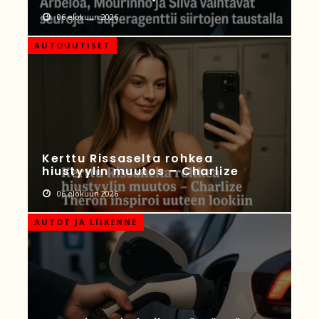
06 elokuun 2026
AUTOUUTISET
Kerttu Rissaselta rohkea
hiustyylin muutos – Charlize
06 elokuun 2026
AUTOT JA LIIKENNE