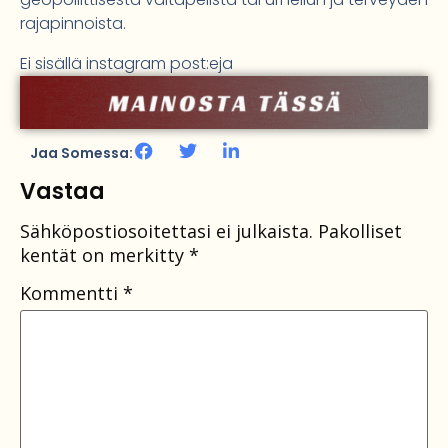
rajapinnoista.
Ei sisällä instagram post:eja
Jaa Somessa:
Vastaa
Sähköpostiosoitettasi ei julkaista.
Pakolliset
kentät on merkitty
*
Kommentti
*