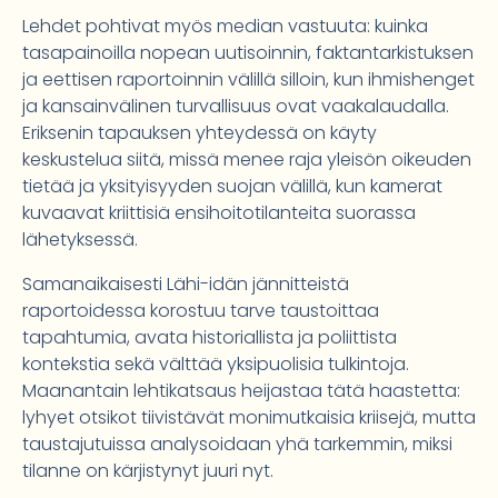
Lehdet pohtivat myös median vastuuta: kuinka
tasapainoilla nopean uutisoinnin, faktantarkistuksen
ja eettisen raportoinnin välillä silloin, kun ihmishenget
ja kansainvälinen turvallisuus ovat vaakalaudalla.
Eriksenin tapauksen yhteydessä on käyty
keskustelua siitä, missä menee raja yleisön oikeuden
tietää ja yksityisyyden suojan välillä, kun kamerat
kuvaavat kriittisiä ensihoitotilanteita suorassa
lähetyksessä.
Samanaikaisesti Lähi-idän jännitteistä
raportoidessa korostuu tarve taustoittaa
tapahtumia, avata historiallista ja poliittista
kontekstia sekä välttää yksipuolisia tulkintoja.
Maanantain lehtikatsaus heijastaa tätä haastetta:
lyhyet otsikot tiivistävät monimutkaisia kriisejä, mutta
taustajutuissa analysoidaan yhä tarkemmin, miksi
tilanne on kärjistynyt juuri nyt.