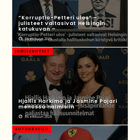
“Korruptio-Petteri ulos” -
julisteet valtasivat Helsingin
katukuvan –
06 elokuun 2026
IHMISSUHTEET
Hjallis Harkimo ja Jasmine Pajari
menossa naimisiin
06 elokuun 2026
AUTOURHEILU