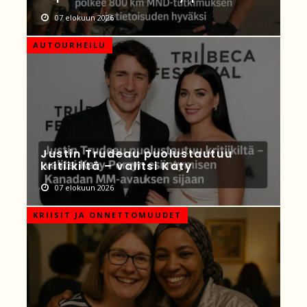
07 elokuun 2026
AUTOURHEILU
Justin Trudeau puolustautuu
kritiikiltä – valitsi Katy
07 elokuun 2026
KRIISIT JA ONNETTOMUUDET