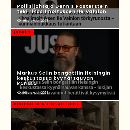
Poliisijohtaja Dennis Pasterstein
teki rikosilmoituksen Ile Vainion
05 elokuun 2026
JUORUT
Markus Selin bongattiin Helsingin
keskustassa kyynärsauvan
kanssa
05 elokuun 2026
DIGITAALINEN TURVALLISUUS