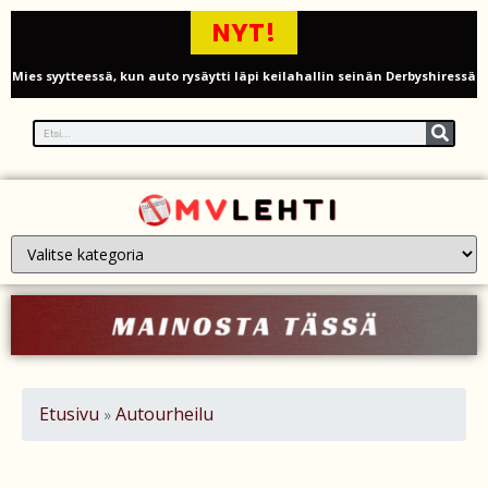
NYT!
Mies syytteessä, kun auto rysäytti läpi keilahallin seinän Derbyshiressä
New Yorkin NBA-mestaruusjuhlat riistäytyivät käsistä – teini ammuttiin
ja busseja sytytettiin tuleen Manhattanilla
Kimi ja Minttu Räikkönen juhlivat 10-vuotishääpäiväänsä – näin F1-
tähti muisti rakastaan
Nigel Farage vaatii ulkomaalaisten sulkemista pois sosiaalisesta
asuntotuotannosta
Painumat sillan lähellä pysäyttivät junaliikenteen Gatwickin
lentoasemalle
Etusivu
Autourheilu
»
Justin Trudeau puolustautuu kritiikiltä – valitsi Katy Perryn
esiintymisen Kanadan MM-avauksen sijaan