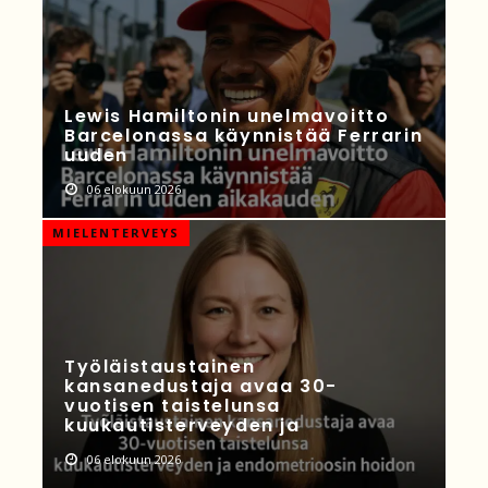
Lewis Hamiltonin unelmavoitto
Barcelonassa käynnistää Ferrarin
uuden
06 elokuun 2026
MIELENTERVEYS
Työläistaustainen
kansanedustaja avaa 30-
vuotisen taistelunsa
kuukautisterveyden ja
06 elokuun 2026