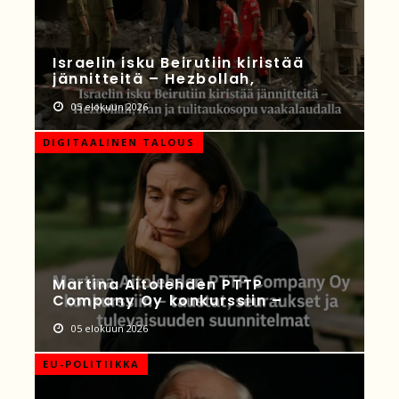
Israelin isku Beirutiin kiristää
jännitteitä – Hezbollah,
05 elokuun 2026
DIGITAALINEN TALOUS
Martina Aitolehden PTTP
Company Oy konkurssiin –
05 elokuun 2026
EU-POLITIIKKA