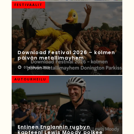
FESTIVAALIT
Download Festival 2026 – kolmen
päivän metallimayhem
07 elokuun 2026
AUTOURHEILU
Entinen Englannin rugbyn
kapteeni Lewis Moody polkee