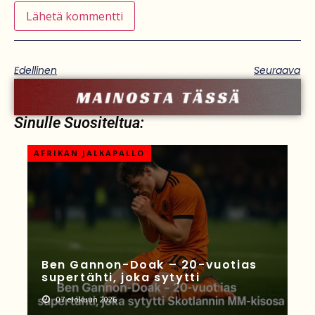
Edellinen
Seuraava
Sinulle Suositeltua:
AFRIKAN JALKAPALLO
Ben Gannon-Doak – 20-vuotias
supertähti, joka sytytti
07 elokuun 2026