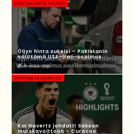
DIGITAALINEN TALOUS
Öljyn hinta sukelsi – Pakistanin
välittämä USA–Iran-sopimus
05 elokuun 2026
AFRIKAN JALKAPALLO
Kai Havertz johdatti Saksan
murskavoittoon – Curacao