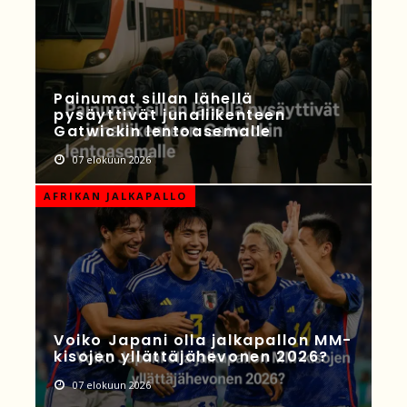
Painumat sillan lähellä
pysäyttivät junaliikenteen
Gatwickin lentoasemalle
07 elokuun 2026
AFRIKAN JALKAPALLO
Voiko Japani olla jalkapallon MM-
kisojen yllättäjähevonen 2026?
07 elokuun 2026