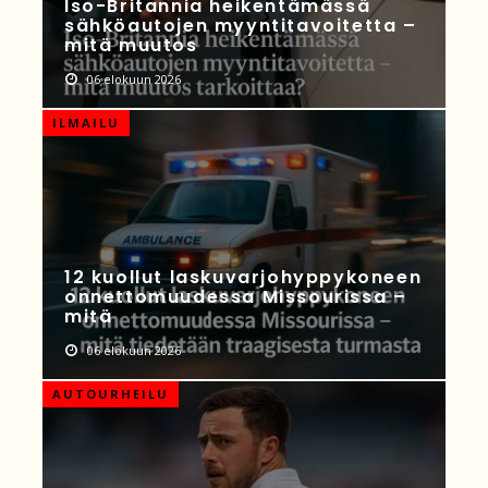
Iso-Britannia heikentämässä
sähköautojen myyntitavoitetta –
mitä muutos
06 elokuun 2026
ILMAILU
12 kuollut laskuvarjohyppykoneen
onnettomuudessa Missourissa –
mitä
06 elokuun 2026
AUTOURHEILU