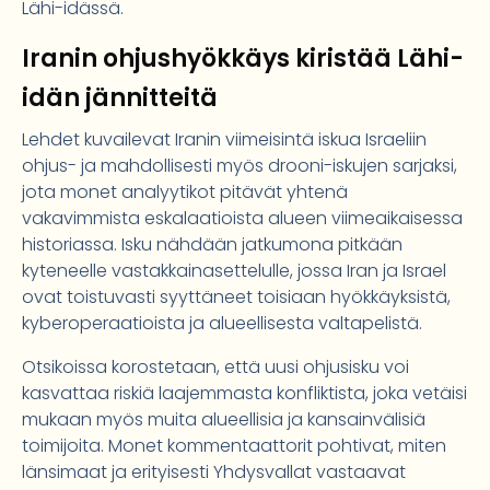
Lähi-idässä.
Iranin ohjushyökkäys kiristää Lähi-
idän jännitteitä
Lehdet kuvailevat Iranin viimeisintä iskua Israeliin
ohjus- ja mahdollisesti myös drooni-iskujen sarjaksi,
jota monet analyytikot pitävät yhtenä
vakavimmista eskalaatioista alueen viimeaikaisessa
historiassa. Isku nähdään jatkumona pitkään
kyteneelle vastakkainasettelulle, jossa Iran ja Israel
ovat toistuvasti syyttäneet toisiaan hyökkäyksistä,
kyberoperaatioista ja alueellisesta valtapelistä.
Otsikoissa korostetaan, että uusi ohjusisku voi
kasvattaa riskiä laajemmasta konfliktista, joka vetäisi
mukaan myös muita alueellisia ja kansainvälisiä
toimijoita. Monet kommentaattorit pohtivat, miten
länsimaat ja erityisesti Yhdysvallat vastaavat