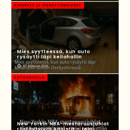
RIKOKSET JA ONNETTOMUUDET
Mies syytteessä, kun auto
rysäytti läpi keilahallin
07 elokuun 2026
AUTOURHEILU
New Yorkin NBA-mestaruusjuhlat
riistäytyivät käsistä – teini