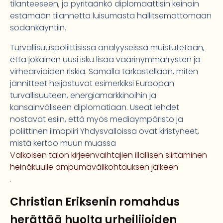
tilanteeseen, ja pyritäänkö diplomaattisin keinoin
estämään tilannetta luisumasta hallitsemattomaan
sodankäyntiin.
Turvallisuuspoliittisissa analyyseissä muistutetaan,
että jokainen uusi isku lisää väärinymmärrysten ja
virhearvioiden riskiä. Samalla tarkastellaan, miten
jännitteet heijastuvat esimerkiksi Euroopan
turvallisuuteen, energiamarkkinoihin ja
kansainväliseen diplomatiaan. Useat lehdet
nostavat esiin, että myös mediaympäristö ja
poliittinen ilmapiiri Yhdysvalloissa ovat kiristyneet,
mistä kertoo muun muassa
Valkoisen talon kirjeenvaihtajien illallisen siirtäminen
heinäkuulle ampumavälikohtauksen jälkeen
.
Christian Eriksenin romahdus
herättää huolta urheilijoiden