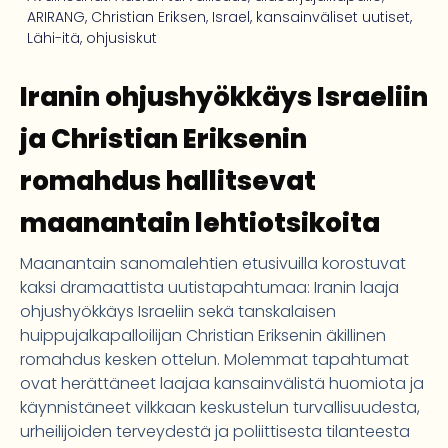
ARIRANG
,
Christian Eriksen
,
Israel
,
kansainväliset uutiset
,
Lähi-itä
,
ohjusiskut
Iranin ohjushyökkäys Israeliin
ja Christian Eriksenin
romahdus hallitsevat
maanantain lehtiotsikoita
Maanantain sanomalehtien etusivuilla korostuvat
kaksi dramaattista uutistapahtumaa: Iranin laaja
ohjushyökkäys Israeliin sekä tanskalaisen
huippujalkapalloilijan Christian Eriksenin äkillinen
romahdus kesken ottelun. Molemmat tapahtumat
ovat herättäneet laajaa kansainvälistä huomiota ja
käynnistäneet vilkkaan keskustelun turvallisuudesta,
urheilijoiden terveydestä ja poliittisesta tilanteesta