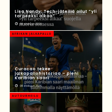
Lisa Nandy: Tech-jäteillä ollut ”yli
tarpeeksi aikaa”
08 elokuun 2026
AFRIKAN JALKAPALLO
Curacao tekee
jalkapallohistoriaa – pieni
Karibian saari
08 elokuun 2026
AUTOURHEILU