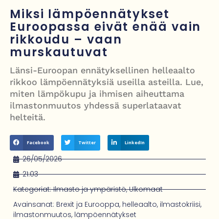
kanaalissa – isku Putinin sotakassaan
Miksi lämpöennätykset
Mies syytteessä, kun auto rysäytti läpi keilahallin seinän Derbyshiressä
Euroopassa eivät enää vain
rikkoudu – vaan
New Yorkin NBA-mestaruusjuhlat riistäytyivät käsistä – teini ammuttiin
murskautuvat
ja busseja sytytettiin tuleen Manhattanilla
Länsi-Euroopan ennätyksellinen helleaalto
Kimi ja Minttu Räikkönen juhlivat 10-vuotishääpäiväänsä – näin F1-
rikkoo lämpöennätyksiä useilla asteilla. Lue,
tähti muisti rakastaan
miten lämpökupu ja ihmisen aiheuttama
ilmastonmuutos yhdessä superlataavat
Nigel Farage vaatii ulkomaalaisten sulkemista pois sosiaalisesta
helteitä.
asuntotuotannosta
Facebook
Twitter
LinkedIn
26/05/2026
21:03
Kategoriat:
Ilmasto ja ympäristö
,
Ulkomaat
Avainsanat:
Brexit ja Eurooppa
,
helleaalto
,
ilmastokriisi
,
ilmastonmuutos
,
lämpöennätykset