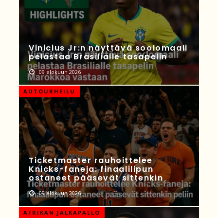
Vinicius Jr:n näyttävä soolomaali
pelastaa Brasilialle tasapelin
09 elokuun 2026
AUTOURHEILU
Ticketmaster rauhoittelee
Knicks-faneja: finaalilipun
ostaneet pääsevät sittenkin
09 elokuun 2026
AFRIKAN JALKAPALLO