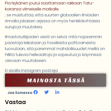
Pia Nykänen joutui saattamaan rakkaan Tatu-
koiransa viimeiselle matkalle
; se muistuttaa, että suurten globaalien ilmiöiden
rinnalla jokaisen arjessa on myös henkilökohtaisia
suruja ja muutoksia.
Ilmastotutkijoiden viesti on selvä: mitä nopeammin
päästöjä leikataan ja fossiilisista polttoaineista
luovutaan, sitä paremmat mahdollisuudet meillä on
hillitä tulevia helleaaltoja ja sopeutua jo käynnissä
olevaan muutokseen.
Ei sisällä instagram post:eja
Jaa Somessa:
Vastaa