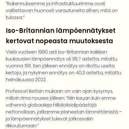
”Rakennuksemme ja infrastruktuurimme ovat
valitettavan huonosti varautuneita siihen, mitä on
tulossa.”
Iso-Britannian lämpöennätykset
kertovat nopeasta muutoksesta
Vielä vuoteen 1990 asti Iso-Britannian kaikkien
kuukausien lämpöennätys oli 36,7 astetta, mitattu
vuonna 1911. Sen jälkeen ennätys on rikottu useita
kertoja, ja nykyinen ennätys on 40,3 astetta, mitattu
heinäkuussa 2022.
Professori Bettsin mukaan on vain ajan kysymys,
milloin rima nousee jälleen: ”Niin kauan kuin emme
vähennä globaaleja hiilidioksidipäästöjä
nettonollaan, jatkamme planeetan lämmittämistä –
ja lämpöennätykset tulevat jatkossakin
rikkoutumaan.”