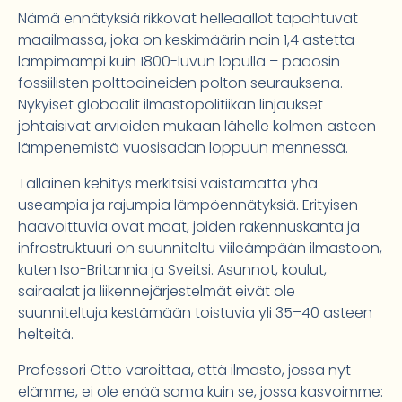
Nämä ennätyksiä rikkovat helleaallot tapahtuvat
maailmassa, joka on keskimäärin noin 1,4 astetta
lämpimämpi kuin 1800-luvun lopulla – pääosin
fossiilisten polttoaineiden polton seurauksena.
Nykyiset globaalit ilmastopolitiikan linjaukset
johtaisivat arvioiden mukaan lähelle kolmen asteen
lämpenemistä vuosisadan loppuun mennessä.
Tällainen kehitys merkitsisi väistämättä yhä
useampia ja rajumpia lämpöennätyksiä. Erityisen
haavoittuvia ovat maat, joiden rakennuskanta ja
infrastruktuuri on suunniteltu viileämpään ilmastoon,
kuten Iso-Britannia ja Sveitsi. Asunnot, koulut,
sairaalat ja liikennejärjestelmät eivät ole
suunniteltuja kestämään toistuvia yli 35–40 asteen
helteitä.
Professori Otto varoittaa, että ilmasto, jossa nyt
elämme, ei ole enää sama kuin se, jossa kasvoimme: