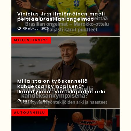
Vinicius Jr:n ilmiömäinen maali
peittää Brasilian ongelmat
09 elokuun 2026
MIELENTERVEYS
Millaista on työskennellä
kahdeksankymppisenä?
Ikääntyvien työntekijöiden arki
08 elokuun 2026
AUTOURHEILU