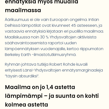
ennätyksiä myös muualla
maailmassa
Äärikuumuus ei ole vain Euroopan ongelma. Intian
Delhissä lämpötilat ovat kivunneet 45 asteeseen, ja
vastaavia ennätyksiä kirjataan eri puolilla maailmaa.
Maaliskuussa noin 30 % Yhdysvaltojen aktiivisista
säähavaintoasemista raportoi uuden
lämpöennätyksen vuodenajalle, kertoo riippumaton
Berkeley Earth -ilmastotutkimusryhmä.
Ryhmän johtava tutkija Robert Rohde kuvaili
erityisesti Länsi-Yhdysvaltojen ennätysmarginaaleja
”täysin absurdiksi”.
Maailma on jo 1,4 astetta
lämpimämpi – ja suunta on kohti
kolmea astetta