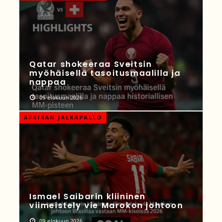
Qatar shokeeraa Sveitsin
myöhäisellä tasoitusmaalilla ja
nappaa
09 elokuun 2026
AFRIKAN JALKAPALLO
Ismael Saibarin kliininen
viimeistely vie Marokon johtoon
09 elokuun 2026