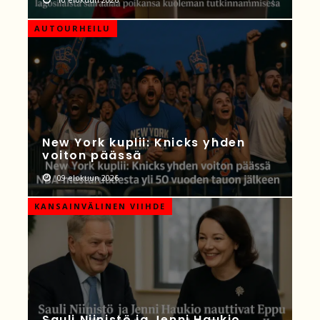
AUTOURHEILU
New York kuplii: Knicks yhden
voiton päässä
09 elokuun 2026
KANSAINVÄLINEN VIIHDE
Sauli Niinistö ja Jenni Haukio