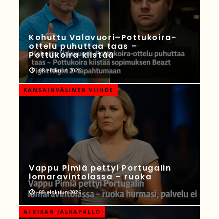
Kohuttu Valavuori–Pottukoira-
ottelu puhuttaa taas –
Pottukoira kiistää
08 elokuun 2026
KANSAINVÄLINEN VIIHDE
Vappu Pimiä pettyi Portugalin
lomaravintolassa – ruoka
08 elokuun 2026
AFRIKAN JALKAPALLO