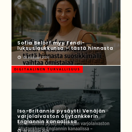
Sofia Belórf myy Fendi-
luksuslaukkunsa – tästä hinnasta
08 elokuun 2026
DIGITAALINEN TURVALLISUUS
Iso-Britannia pysäytti Venäjän
varjolaivaston öljytankkerin
Englannin kanaalissa
08 elokuun 2026