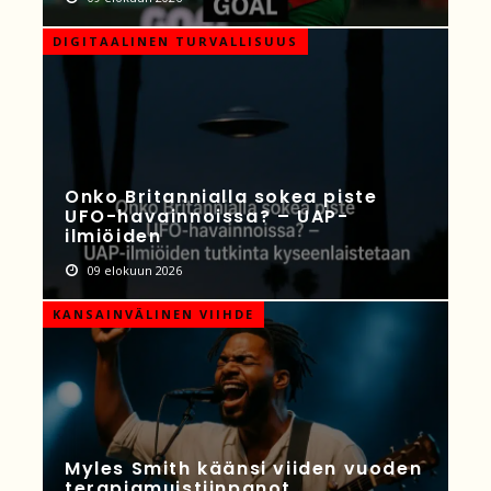
DIGITAALINEN TURVALLISUUS
Onko Britannialla sokea piste
UFO-havainnoissa? – UAP-
ilmiöiden
09 elokuun 2026
KANSAINVÄLINEN VIIHDE
Myles Smith käänsi viiden vuoden
terapiamuistiinpanot