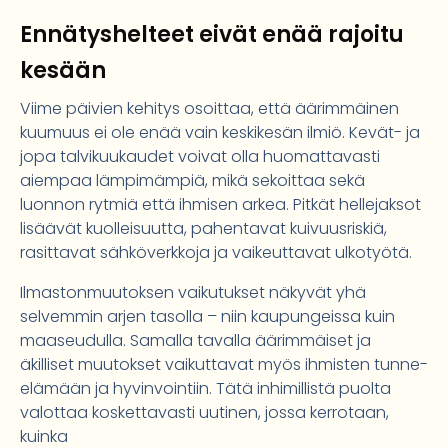
Ennätyshelteet eivät enää rajoitu
kesään
Viime päivien kehitys osoittaa, että äärimmäinen
kuumuus ei ole enää vain keskikesän ilmiö. Kevät- ja
jopa talvikuukaudet voivat olla huomattavasti
aiempaa lämpimämpiä, mikä sekoittaa sekä
luonnon rytmiä että ihmisen arkea. Pitkät hellejaksot
lisäävät kuolleisuutta, pahentavat kuivuusriskiä,
rasittavat sähköverkkoja ja vaikeuttavat ulkotyötä.
Ilmastonmuutoksen vaikutukset näkyvät yhä
selvemmin arjen tasolla – niin kaupungeissa kuin
maaseudulla. Samalla tavalla äärimmäiset ja
äkilliset muutokset vaikuttavat myös ihmisten tunne-
elämään ja hyvinvointiin. Tätä inhimillistä puolta
valottaa koskettavasti uutinen, jossa kerrotaan,
kuinka