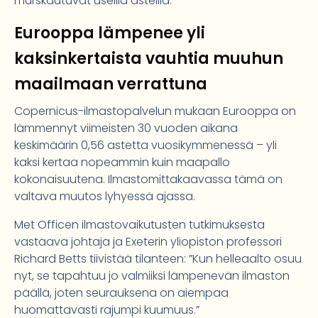
murskautuvat useilla asteilla.
Eurooppa lämpenee yli
kaksinkertaista vauhtia muuhun
maailmaan verrattuna
Copernicus-ilmastopalvelun mukaan Eurooppa on
lämmennyt viimeisten 30 vuoden aikana
keskimäärin 0,56 astetta vuosikymmenessä – yli
kaksi kertaa nopeammin kuin maapallo
kokonaisuutena. Ilmastomittakaavassa tämä on
valtava muutos lyhyessä ajassa.
Met Officen ilmastovaikutusten tutkimuksesta
vastaava johtaja ja Exeterin yliopiston professori
Richard Betts tiivistää tilanteen: ”Kun helleaalto osuu
nyt, se tapahtuu jo valmiiksi lämpenevän ilmaston
päällä, joten seurauksena on aiempaa
huomattavasti rajumpi kuumuus.”