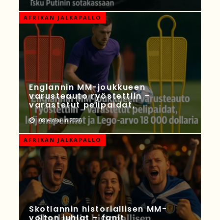
AFRIKAN JALKAPALLO
Englannin MM-joukkueen
varusteauto ryöstettiin –
varastetut pelipaidat,
08 elokuun 2026
AFRIKAN JALKAPALLO
Skotlannin historiallisen MM-
voiton juhlat – fanit