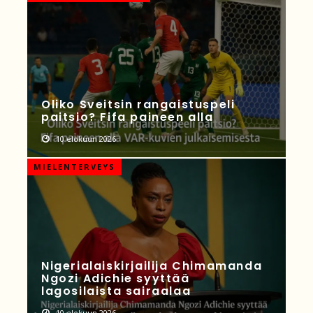
Oliko Sveitsin rangaistuspeli
paitsio? Fifa paineen alla
10 elokuun 2026
MIELENTERVEYS
Nigerialaiskirjailija Chimamanda
Ngozi Adichie syyttää
lagosilaista sairaalaa
10 elokuun 2026