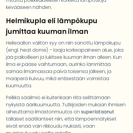
mitattu poikkeuksellisen korkeita lämpötiloja
kevääseen nähden.
Helmikupla eli lämpökupu
jumittaa kuuman ilman
Helleaallon välitön syy on niin sanottu lämpökupu
(engl. heat dome) – laaja korkeapaineen alue, joka
jää paikoilleen ja lukitsee kuuman ilman alleen. Kun
ilma ei pääse vaihtumaan, aurinko lämmittää
samaa ilmamassaa päivä toisensa jälkeen, ja
maaperä kuivuu, mikä entisestään voimistaa
kuumuutta.
Pelkkä sääilmiö ei kuitenkaan riitä selittämään
nykyistä äärikuumuutta. Tutkijoiden mukaan ihmisen
aiheuttama ilmastonmuutos on
superlataanut
tällaiset säätilanteet niin, että lämpöennätykset
eivät enää vain rikkoudu niukasti, vaan