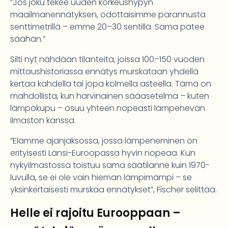
”Jos joku tekee uuden korkeushypyn
maailmanennätyksen, odottaisimme parannusta
senttimetrillä – emme 20–30 sentillä. Sama pätee
säähän.”
Silti nyt nähdään tilanteita, joissa 100–150 vuoden
mittaushistoriassa ennätys murskataan yhdellä
kertaa kahdella tai jopa kolmella asteella. Tämä on
mahdollista, kun harvinainen sääasetelma – kuten
lämpökupu – osuu yhteen nopeasti lämpenevän
ilmaston kanssa.
”Elämme ajanjaksossa, jossa lämpeneminen on
erityisesti Länsi-Euroopassa hyvin nopeaa. Kun
nykyilmastossa toistuu sama säätilanne kuin 1970-
luvulla, se ei ole vain hieman lämpimämpi – se
yksinkertaisesti murskaa ennätykset”, Fischer selittää.
Helle ei rajoitu Eurooppaan –