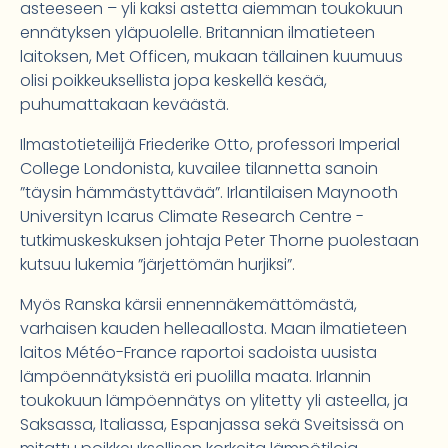
asteeseen – yli kaksi astetta aiemman toukokuun
ennätyksen yläpuolelle. Britannian ilmatieteen
laitoksen, Met Officen, mukaan tällainen kuumuus
olisi poikkeuksellista jopa keskellä kesää,
puhumattakaan keväästä.
Ilmastotieteilijä Friederike Otto, professori Imperial
College Londonista, kuvailee tilannetta sanoin
”täysin hämmästyttävää”. Irlantilaisen Maynooth
Universityn Icarus Climate Research Centre -
tutkimuskeskuksen johtaja Peter Thorne puolestaan
kutsuu lukemia ”järjettömän hurjiksi”.
Myös Ranska kärsii ennennäkemättömästä,
varhaisen kauden helleaallosta. Maan ilmatieteen
laitos Météo-France raportoi sadoista uusista
lämpöennätyksistä eri puolilla maata. Irlannin
toukokuun lämpöennätys on ylitetty yli asteella, ja
Saksassa, Italiassa, Espanjassa sekä Sveitsissä on