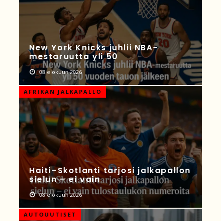
New York Knicks juhlii NBA-
mestaruutta yli 50
08 elokuun 2026
AFRIKAN JALKAPALLO
Haiti–Skotlanti tarjosi jalkapallon
sielun – ei vain
08 elokuun 2026
AUTOUUTISET