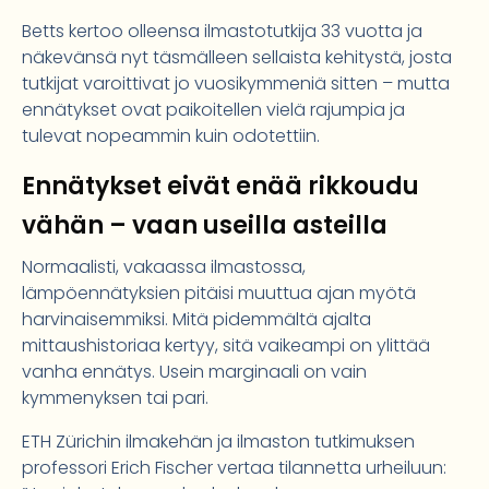
Betts kertoo olleensa ilmastotutkija 33 vuotta ja
näkevänsä nyt täsmälleen sellaista kehitystä, josta
tutkijat varoittivat jo vuosikymmeniä sitten – mutta
ennätykset ovat paikoitellen vielä rajumpia ja
tulevat nopeammin kuin odotettiin.
Ennätykset eivät enää rikkoudu
vähän – vaan useilla asteilla
Normaalisti, vakaassa ilmastossa,
lämpöennätyksien pitäisi muuttua ajan myötä
harvinaisemmiksi. Mitä pidemmältä ajalta
mittaushistoriaa kertyy, sitä vaikeampi on ylittää
vanha ennätys. Usein marginaali on vain
kymmenyksen tai pari.
ETH Zürichin ilmakehän ja ilmaston tutkimuksen
professori Erich Fischer vertaa tilannetta urheiluun: