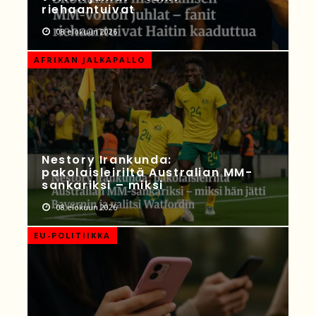
riehaantuivat
08 elokuun 2026
AFRIKAN JALKAPALLO
Nestory Irankunda:
pakolaisleiriltä Australian MM-
sankariksi – miksi
08 elokuun 2026
EU-POLITIIKKA