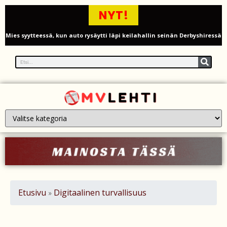
NYT!
Mies syytteessä, kun auto rysäytti läpi keilahallin seinän Derbyshiressä
New Yorkin NBA-mestaruusjuhlat riistäytyivät käsistä – teini ammuttiin
ja busseja sytytettiin tuleen Manhattanilla
Kimi ja Minttu Räikkönen juhlivat 10-vuotishääpäiväänsä – näin F1-
tähti muisti rakastaan
Nigel Farage vaatii ulkomaalaisten sulkemista pois sosiaalisesta
asuntotuotannosta
Painumat sillan lähellä pysäyttivät junaliikenteen Gatwickin
lentoasemalle
Etusivu
Digitaalinen turvallisuus
»
Justin Trudeau puolustautuu kritiikiltä – valitsi Katy Perryn
esiintymisen Kanadan MM-avauksen sijaan