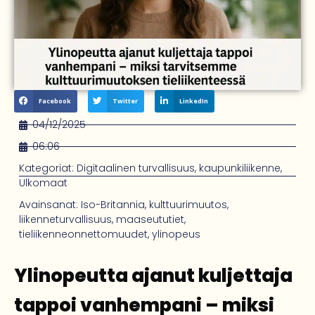
Facebook
Twitter
LinkedIn
04/12/2025
06:06
Kategoriat:
Digitaalinen turvallisuus
,
kaupunkiliikenne
,
Ulkomaat
Avainsanat:
Iso-Britannia
,
kulttuurimuutos
,
liikenneturvallisuus
,
maaseututiet
,
tieliikenneonnettomuudet
,
ylinopeus
Ylinopeutta ajanut kuljettaja
tappoi vanhempani – miksi