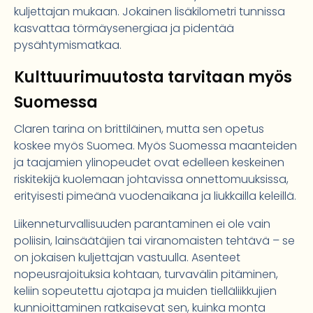
kuljettajan mukaan. Jokainen lisäkilometri tunnissa
kasvattaa törmäysenergiaa ja pidentää
pysähtymismatkaa.
Kulttuurimuutosta tarvitaan myös
Suomessa
Claren tarina on brittiläinen, mutta sen opetus
koskee myös Suomea. Myös Suomessa maanteiden
ja taajamien ylinopeudet ovat edelleen keskeinen
riskitekijä kuolemaan johtavissa onnettomuuksissa,
erityisesti pimeänä vuodenaikana ja liukkailla keleillä.
Liikenneturvallisuuden parantaminen ei ole vain
poliisin, lainsäätäjien tai viranomaisten tehtävä – se
on jokaisen kuljettajan vastuulla. Asenteet
nopeusrajoituksia kohtaan, turvavälin pitäminen,
keliin sopeutettu ajotapa ja muiden tielläliikkujien
kunnioittaminen ratkaisevat sen, kuinka monta