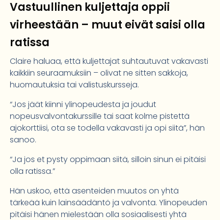
Vastuullinen kuljettaja oppii
virheestään – muut eivät saisi olla
ratissa
Claire haluaa, että kuljettajat suhtautuvat vakavasti
kaikkiin seuraamuksiin – olivat ne sitten sakkoja,
huomautuksia tai valistuskursseja.
“Jos jäät kiinni ylinopeudesta ja joudut
nopeusvalvontakurssille tai saat kolme pistettä
ajokorttiisi, ota se todella vakavasti ja opi siitä”, hän
sanoo.
“Ja jos et pysty oppimaan siitä, silloin sinun ei pitäisi
olla ratissa.”
Hän uskoo, että asenteiden muutos on yhtä
tärkeää kuin lainsäädäntö ja valvonta. Ylinopeuden
pitäisi hänen mielestään olla sosiaalisesti yhtä