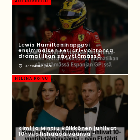
AUTOURHEILU
Lewis Hamilton nappasi
ensimmäisen Ferrari-voittonsa
dramatiikan sävyttämässä
07 elokuun 2026
HELENA KOIVU
Kimi ja Minttu Räikkönen juhlivat
10-vuotishääpäiväänsä –