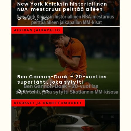
New York Knicksin historiallinen
NBA-mestaruus peittää alleen
08 elokuun 2026
AFRIKAN JALKAPALLO
Ben Gannon-Doak – 20-vuotias
supertähti, joka sytytti
07 elokuun 2026
RIKOKSET JA ONNETTOMUUDET