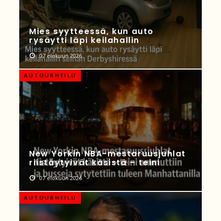
Mies syytteessä, kun auto
rysäytti läpi keilahallin
07 elokuun 2026
AUTOURHEILU
New Yorkin NBA-mestaruusjuhlat
riistäytyivät käsistä – teini
07 elokuun 2026
AUTOURHEILU