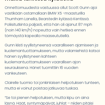
Onnettomuudesta vastuussa ollut Scott Gunn ajoi
vastikään ostamallaan BMW X5 -maasturilla
Thurnham Lanella, Bearstedin kylässä Kentissä.
Poliisitutkinta paljasti, että hän oli ajanut 87 mph
(noin 140 km/h) nopeutta vain hetkeä ennen
törmäystä kapealla maaseututiellä.
Gunn kiisti syyllistyneensä vaaralliseen ajamiseen ja
kuolemantuottamukseen, mutta valamiehistö katsoi
hänen syyllistyneen kahteen
kuolemantuottamukseen vaarallisen ajon
seurauksena. Hänet tuomittiin 16 vuoden
vankeuteen.
Clairelle tuomio toi jonkinlaisen helpotuksen tunteen,
mutta ei voinut poistaa jatkuvaa tuskaa.
“Se toi pienen helpotuksen, mutta kipu on aina
läsnä. Häät, syntymäpäivät, juhlat – niiden pitäisi