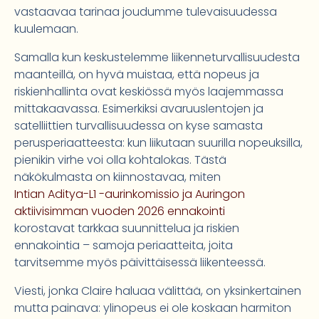
vastaavaa tarinaa joudumme tulevaisuudessa
kuulemaan.
Samalla kun keskustelemme liikenneturvallisuudesta
maanteillä, on hyvä muistaa, että nopeus ja
riskienhallinta ovat keskiössä myös laajemmassa
mittakaavassa. Esimerkiksi avaruuslentojen ja
satelliittien turvallisuudessa on kyse samasta
perusperiaatteesta: kun liikutaan suurilla nopeuksilla,
pienikin virhe voi olla kohtalokas. Tästä
näkökulmasta on kiinnostavaa, miten
Intian Aditya-L1 -aurinkomissio ja Auringon
aktiivisimman vuoden 2026 ennakointi
korostavat tarkkaa suunnittelua ja riskien
ennakointia – samoja periaatteita, joita
tarvitsemme myös päivittäisessä liikenteessä.
Viesti, jonka Claire haluaa välittää, on yksinkertainen
mutta painava: ylinopeus ei ole koskaan harmiton