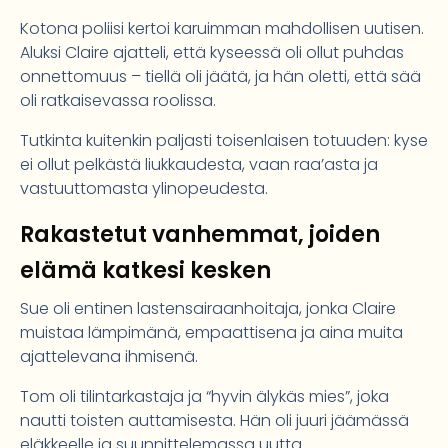
Kotona poliisi kertoi karuimman mahdollisen uutisen.
Aluksi Claire ajatteli, että kyseessä oli ollut puhdas
onnettomuus – tiellä oli jäätä, ja hän oletti, että sää
oli ratkaisevassa roolissa.
Tutkinta kuitenkin paljasti toisenlaisen totuuden: kyse
ei ollut pelkästä liukkaudesta, vaan raa’asta ja
vastuuttomasta ylinopeudesta.
Rakastetut vanhemmat, joiden
elämä katkesi kesken
Sue oli entinen lastensairaanhoitaja, jonka Claire
muistaa lämpimänä, empaattisena ja aina muita
ajattelevana ihmisenä.
Tom oli tilintarkastaja ja “hyvin älykäs mies”, joka
nautti toisten auttamisesta. Hän oli juuri jäämässä
eläkkeelle ja suunnittelemassa uutta