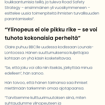
loukkaantumisia teillä, ja tuleva Road Safety
Strategy – ensimmäinen yli vuosikymmeneen –
esittelee uusia toimenpiteitä ihmisten turvallisuuden
parantamiseksi”.
“Ylinopeus ei ole pikku rike – se voi
tuhota kokonaisia perheitä”
Claire puhuu BBC:lle uudessa kodissaan Lounais-
Lontoossa. Hänen suuttumuksensa kuljettajaa
kohtaan on yhä käsin kosketeltavaa.
“Se, että joku voi olla niin itsekäs, järkyttää minua
edelleen”, hän sanoo.
Hän toivoo, että hänen tarinansa saa ihmiset
miettimään tarkemmin omaa ajotapaansa.
“Tarvitsemme kulttuurimuutoksen siinä, miten
suhtaudumme ylinopeuteen ja