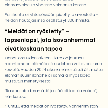
elämänvaihetta yhdessä vaimonsa kanssa.
Pariskunta oli yhteisössään pidetty ja arvostettu –
heidän hautajaisiinsa osallistui yli 300 ihmistä.
“Meidät on ryöstetty” –
lapsenlapsi, jota isovanhemmat
eivät koskaan tapaa
Onnettomuuden jälkeen Claire on joutunut
rakentamaan elämäänsä uudelleen valtavan surun
keskellä. Vuoden 2024 aikana hänestä tuli äiti, mutta
elämän suurin ilonaihe oli samalla myös kipeä
muistutus menetyksestä.
“Raskausaika ilman äitiä ja isää oli todella vaikea”,
hän kertoo.
“Tuntuu, että meidät on ryöstetty. Vanhemmistani