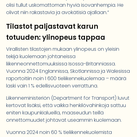
olisi tullut uskomattoman hyviä isovanhempia. He
olivat niin rakastavia ja avokätisiä ajallaan.”
Tilastot paljastavat karun
totuuden: ylinopeus tappaa
Virallisten tilastojen mukaan ylinopeus on yleisin
tekijä kuolemaan johtaneissa
liikenneonnettomuuksissa Isossa-Britanniassa.
Vuonna 2024 Englannissa, Skotlannissa ja Walesissa
raportoitiin noin 1 600 tieliikennekuolemaa – määrä
laski vain 1 % edellisvuoteen verrattuna.
Liikenneministeriön (Department for Transport) luvut
kertovat lisäksi, että vaikka henkilövahinkoja sattuu
eniten kaupunkialueilla, maaseudun teillä
onnettomuudet johtavat useammin kuolemaan.
Vuonna 2024 noin 60 % tieliikennekuolemista