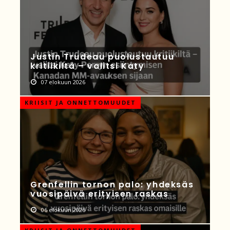
Justin Trudeau puolustautuu
kritiikiltä – valitsi Katy
07 elokuun 2026
KRIISIT JA ONNETTOMUUDET
Grenfellin tornon palo: yhdeksäs
vuosipäivä erityisen raskas
06 elokuun 2026