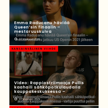
Emma Raducanu häviää
Queen’sin finaalin –
mestaruuskuiva
07 elokuun 2026
KANSAINVÄLINEN VIIHDE
Video: Rappiostriimaaja Pullis
kaahaili sähköpotkulaudalla
kauppakeskuksessa –
07 elokuun 2026