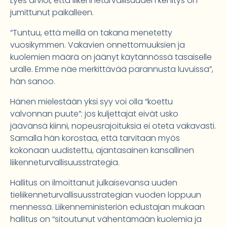
Lyes arvioi, että liikenneturvallisuuden kehitys on
jumittunut paikalleen.
“Tuntuu, että meillä on takana menetetty
vuosikymmen. Vakavien onnettomuuksien ja
kuolemien määrä on jäänyt käytännössä tasaiselle
uralle. Emme näe merkittävää parannusta luvuissa”,
hän sanoo.
Hänen mielestään yksi syy voi olla “koettu
valvonnan puute”: jos kuljettajat eivät usko
jäävänsä kiinni, nopeusrajoituksia ei oteta vakavasti.
Samalla hän korostaa, että tarvitaan myös
kokonaan uudistettu, ajantasainen kansallinen
liikenneturvallisuusstrategia.
Hallitus on ilmoittanut julkaisevansa uuden
tieliikenneturvallisuusstrategian vuoden loppuun
mennessä. Liikenneministeriön edustajan mukaan
hallitus on “sitoutunut vähentämään kuolemia ja