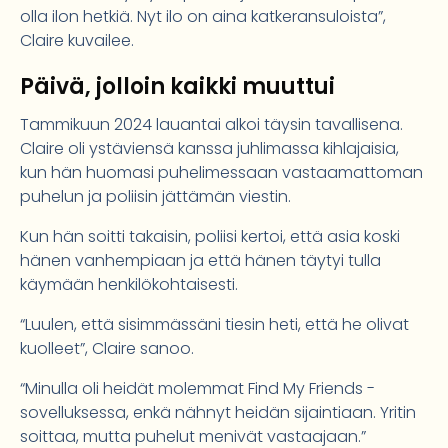
olla ilon hetkiä. Nyt ilo on aina katkeransuloista”,
Claire kuvailee.
Päivä, jolloin kaikki muuttui
Tammikuun 2024 lauantai alkoi täysin tavallisena.
Claire oli ystäviensä kanssa juhlimassa kihlajaisia,
kun hän huomasi puhelimessaan vastaamattoman
puhelun ja poliisin jättämän viestin.
Kun hän soitti takaisin, poliisi kertoi, että asia koski
hänen vanhempiaan ja että hänen täytyi tulla
käymään henkilökohtaisesti.
“Luulen, että sisimmässäni tiesin heti, että he olivat
kuolleet”, Claire sanoo.
“Minulla oli heidät molemmat Find My Friends -
sovelluksessa, enkä nähnyt heidän sijaintiaan. Yritin
soittaa, mutta puhelut menivät vastaajaan.”