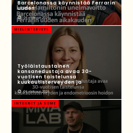
Barcelonassa käynnistää Ferrarin
uuden
06 elokuun 2026
MIELENTERVEYS
Työläistaustainen
kansanedustaja avaa 30-
vuotisen taistelunsa
kuukautisterveyden ja
06 elokuun 2026
INTERNET JA SOME