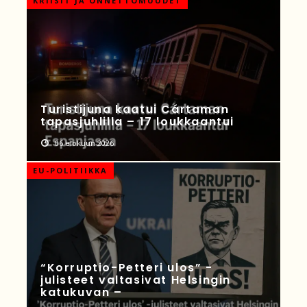
KRIISIT JA ONNETTOMUUDET
Turistijuna kaatui Cártaman
tapasjuhlilla – 17 loukkaantui
06 elokuun 2026
EU-POLITIIKKA
“Korruptio-Petteri ulos” -
julisteet valtasivat Helsingin
katukuvan –