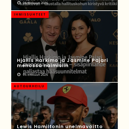
06 elokuun 2026
IHMISSUHTEET
Hjallis Harkimo ja Jasmine Pajari
menossa naimisiin
06 elokuun 2026
AUTOURHEILU
Lewis Hamiltonin unelmavoitto