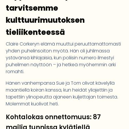
tarvitsemme
kulttuurimuutoksen
tieliikenteessä
Claire Corkeryn elämä muuttui peruuttamattomasti
yhden puhelinsoiton myötä. Hän oli juhlimassa
ystävänsä kihlajaisia, kun poliisin numero ilmestyi
puhelimen näyttöön – ja hetkeä myöhemmin arki
romahti.
Hänen vanhempansa Sue ja Tom olivat kävelyllä
maantiellä koiran kanssa, kun heidät yliajettiin ja
tapettiin ylinopeutta ajaneen kuljettajan toimesta.
Molemmat kuolivat heti.
Kohtalokas onnettomuus: 87
mailia tunnissa kylätiellä