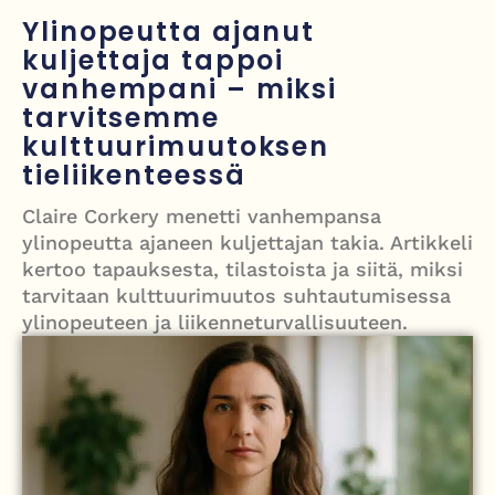
Grenfellin tornon palo: yhdeksäs vuosipäivä erityisen raskas omaisille
Ylinopeutta ajanut
kuljettaja tappoi
Turistijuna kaatui Cártaman tapasjuhlilla – 17 loukkaantui Espanjassa
vanhempani – miksi
Työläistaustainen kansanedustaja avaa 30-vuotisen taistelunsa
tarvitsemme
kuukautisterveyden ja endometrioosin hoidon puolesta
kulttuurimuutoksen
tieliikenteessä
PT Vatanen antoi porttikiellon Juhana Tegelbergille – tiukka
välienselvittely PTV Gymillä tallentui videolle
Claire Corkery menetti vanhempansa
ylinopeutta ajaneen kuljettajan takia. Artikkeli
kertoo tapauksesta, tilastoista ja siitä, miksi
tarvitaan kulttuurimuutos suhtautumisessa
ylinopeuteen ja liikenneturvallisuuteen.