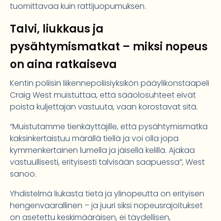
tuomittavaa kuin rattijuopumuksen.
Talvi, liukkaus ja
pysähtymismatkat – miksi nopeus
on aina ratkaiseva
Kentin poliisin liikennepoliisiyksikön pääylikonstaapeli
Craig West muistuttaa, että sääolosuhteet eivät
poista kuljettajan vastuuta, vaan korostavat sitä.
“Muistutamme tienkäyttäjille, että pysähtymismatka
kaksinkertaistuu märällä tiellä ja voi olla jopa
kymmenkertainen lumella ja jäisellä kelillä. Ajakaa
vastuullisesti, erityisesti talvisään saapuessa”, West
sanoo.
Yhdistelmä liukasta tietä ja ylinopeutta on erityisen
hengenvaarallinen – ja juuri siksi nopeusrajoitukset
on asetettu keskimääräisen, ei täydellisen,