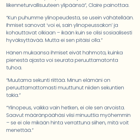
liikenneturvallisuuteen ylipäänsä”, Claire painottaa.
“Kun puhumme ylinopeudesta, se usein vähätellään.
Ihmiset sanovat ‘voi ei, sain ylinopeussakon’ ja
kohauttavat olkiaan – ikään kuin se olisi sosiaalisesti
hyväksyttävää. Mutta ei sen pitäisi olla.”
Hänen mukaansa ihmiset eivät hahmota, kuinka
pienestä ajasta voi seurata peruuttamatonta
tuhoa.
“Muutama sekunti riittää. Minun elämäni on
peruuttamattomasti muuttunut niiden sekuntien
takia.”
“Ylinopeus, vaikka vain hetken, ei ole sen arvoista.
Saavut määränpäähäsi viisi minuuttia myöhemmin
– se ei ole mikään hinta verrattuna siihen, mitä voit
menettää.”