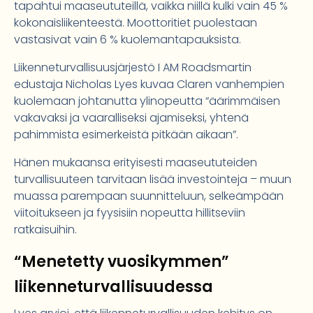
tapahtui maaseututeillä, vaikka niillä kulki vain 45 %
kokonaisliikenteestä. Moottoritiet puolestaan
vastasivat vain 6 % kuolemantapauksista.
Liikenneturvallisuusjärjestö I AM Roadsmartin
edustaja Nicholas Lyes kuvaa Claren vanhempien
kuolemaan johtanutta ylinopeutta “äärimmäisen
vakavaksi ja vaaralliseksi ajamiseksi, yhtenä
pahimmista esimerkeistä pitkään aikaan”.
Hänen mukaansa erityisesti maaseututeiden
turvallisuuteen tarvitaan lisää investointeja – muun
muassa parempaan suunnitteluun, selkeämpään
viitoitukseen ja fyysisiin nopeutta hillitseviin
ratkaisuihin.
“Menetetty vuosikymmen”
liikenneturvallisuudessa