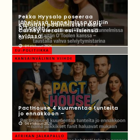
Pekka Hyysalo poseeraa
läheisissä tunnelmissa Kaitlin
Kanadan pääministeri Mark
O’Toolen
Carney vieraili esi-isiensä
kylässä
04 elokuun 2026
04 elokuun 2026
EU-POLITIIKKA
KANSAINVÄLINEN VIIHDE
PactHouse 4 kuumentaa tunteita
jo ennakkoon –
04 elokuun 2026
AFRIKAN JALKAPALLO