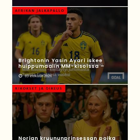
AFRIKAN JALKAPALLO
Brightonin Yasin Ayari iskee
huippumaalin MM-kisoissa –
03 elokuun 2026
RIKOKSET JA OIKEUS
Norjan kruununprinsessan poika