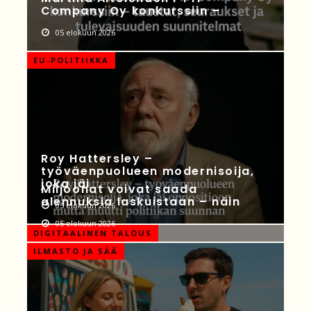
Company Oy konkurssiin –
05 elokuun 2026
EU-POLITIIKKA
Roy Hattersley –
työväenpuolueen modernisoija,
joka jäi
Miljoonat voivat saada
alennuksia laskuistaan – näin
05 elokuun 2026
05 elokuun 2026
DIGITAALINEN TALOUS
ILMASTO JA SÄÄ