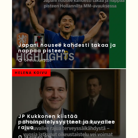
Japani nousee kahdesti takaa ja
nappaa pisteen
04 elokuun 2026
HELENA KOIVU
JP Kukkonen kiistää
pahoinpitelysyytteet ja kuvailee
rajua
04 elokuun 2026