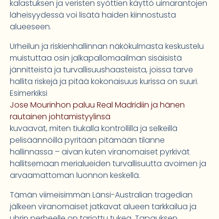
kalastuksen ja veristen syöttien käyttö uimarantojen
läheisyydessä voi lisätä haiden kiinnostusta
alueeseen.
Urheilun ja riskienhallinnan näkökulmasta keskustelu
muistuttaa osin jalkapallomaailman sisäisistä
jännitteistä ja turvallisuushaasteista, joissa tarve
hallita riskejä ja pitää kokonaisuus kurissa on suuri.
Esimerkiksi
Jose Mourinhon paluu Real Madridiin ja hänen
rautainen johtamistyylinsä
kuvaavat, miten tiukalla kontrollilla ja selkeillä
pelisäännöillä pyritään pitämään tilanne
hallinnassa – aivan kuten viranomaiset pyrkivät
hallitsemaan merialueiden turvallisuutta avoimen ja
arvaamattoman luonnon keskellä.
Tämän viimeisimmän Länsi-Australian tragedian
jälkeen viranomaiset jatkavat alueen tarkkailua ja
uhrin perheelle on tarjottu tukea. Tapauksen