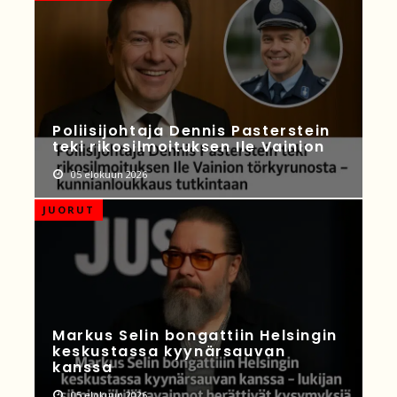
Poliisijohtaja Dennis Pasterstein
teki rikosilmoituksen Ile Vainion
05 elokuun 2026
JUORUT
Markus Selin bongattiin Helsingin
keskustassa kyynärsauvan
kanssa
05 elokuun 2026