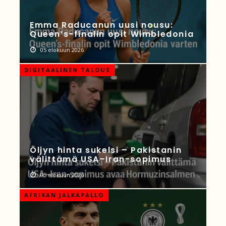
Emma Raducanun uusi nousu:
Queen’s-finalin opit Wimbledonia
05 elokuun 2026
DIGITAALINEN TALOUS
Öljyn hinta sukelsi – Pakistanin
välittämä USA–Iran-sopimus
05 elokuun 2026
AFRIKAN JALKAPALLO