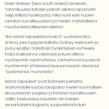
Etelä-Walesin (New South Wales) rannikolla.
Tammikuussa kahden päivän aikana raportoitiin
neljä erillistä hyökkäystä, mikä nosti esiin huolen
rannikon turvallisuudesta ja haiden mahdollisista
muuttuneista liikkumismalleista.
Yksi näistä tapauksista koski 12-vuotiasta Nico
Anticia, joka hyppäsi kalliolta Sydney Harbouriin ja
joutui epäillyn härkähain hyökkäyksen kohteeksi.
Poika loukkaantui vakavasti ja kuoli viikkoa
myöhemmin vammoihinsa. Vanhemmat kuvasivat
myöhemmin yhteisessä lausunnossaan olevansa
”sydämensä murtaneita”
.
Nämä tapaukset ovat lisänneet painetta
viranomaisille löytää tasapaino merien luonnollisen
ekosysteemin suojelun ja ihmisten turvallisuuden
välillä. Keskustelua käydään niin haiden
seurantateknologiasta, suojaverkoista kuin