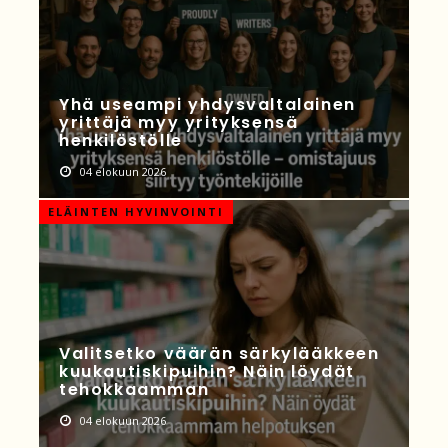
Yhä useampi yhdysvaltalainen
yrittäjä myy yrityksensä
henkilöstölle
04 elokuun 2026
ELÄINTEN HYVINVOINTI
Valitsetko väärän särkylääkkeen
kuukautiskipuihin? Näin löydät
tehokkaamman
04 elokuun 2026