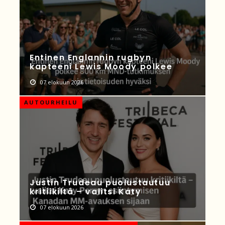
Entinen Englannin rugbyn
kapteeni Lewis Moody polkee
07 elokuun 2026
AUTOURHEILU
Justin Trudeau puolustautuu
kritiikiltä – valitsi Katy
07 elokuun 2026