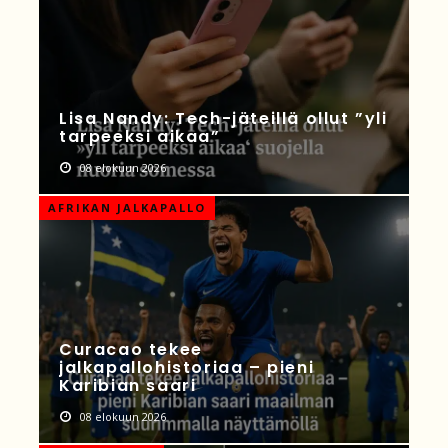
Lisa Nandy: Tech-jäteillä ollut ”yli
tarpeeksi aikaa”
08 elokuun 2026
AFRIKAN JALKAPALLO
Curacao tekee
jalkapallohistoriaa – pieni
Karibian saari
08 elokuun 2026