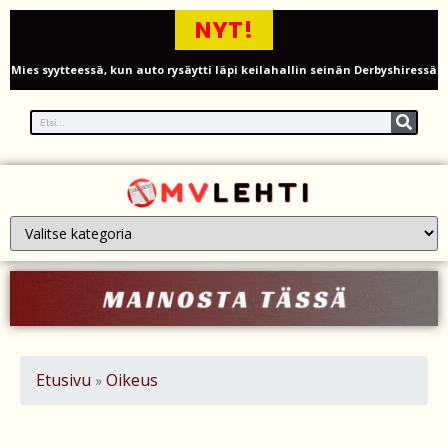
NYT!
Mies syytteessä, kun auto rysäytti läpi keilahallin seinän Derbyshiressä
New Yorkin NBA-mestaruusjuhlat riistäytyivät käsistä – teini ammuttiin
ja busseja sytytettiin tuleen Manhattanilla
Kimi ja Minttu Räikkönen juhlivat 10-vuotishääpäiväänsä – näin F1-
tähti muisti rakastaan
Nigel Farage vaatii ulkomaalaisten sulkemista pois sosiaalisesta
asuntotuotannosta
Painumat sillan lähellä pysäyttivät junaliikenteen Gatwickin
lentoasemalle
Etusivu
Oikeus
»
Justin Trudeau puolustautuu kritiikiltä – valitsi Katy Perryn
esiintymisen Kanadan MM-avauksen sijaan