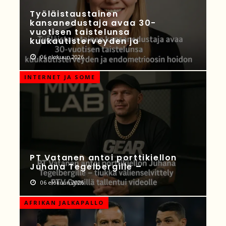
Työläistaustainen
kansanedustaja avaa 30-
vuotisen taistelunsa
kuukautisterveyden ja
06 elokuun 2026
INTERNET JA SOME
PT Vatanen antoi porttikiellon
Juhana Tegelbergille –
06 elokuun 2026
AFRIKAN JALKAPALLO