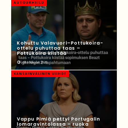
AUTOURHEILU
Kohuttu Valavuori–Pottukoira-
ottelu puhuttaa taas –
Pottukoira kiistää
08 elokuun 2026
KANSAINVÄLINEN VIIHDE
Vappu Pimiä pettyi Portugalin
lomaravintolassa – ruoka