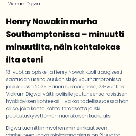
Vickrum Digwa
Henry Nowakin murha
Southamptonissa – minuutti
minuutilta, näin kohtalokas
ilta eteni
18-vuotias opiskelija Henry Nowak kuoli traagisesti
saatuaan useita puukoniskuja Southamptonissa
joulukuussa 2025. Hänen surmaajansa, 23-vuotias
Vickrum Digwa, väitti poliisille joutuneensa rasistisen
hyökkäyksen kohteeksi – vaikka todellisuudessa hän
oli se, joka kantoi kahta teräasetta ja iski
puolustuskyvyttömän nuorukaisen kuoliaaksi.
Digwa tuomittiin myöhemmin elinkautiseen
vankeuteen, jonka minimirangaistus on 21 vuotta.