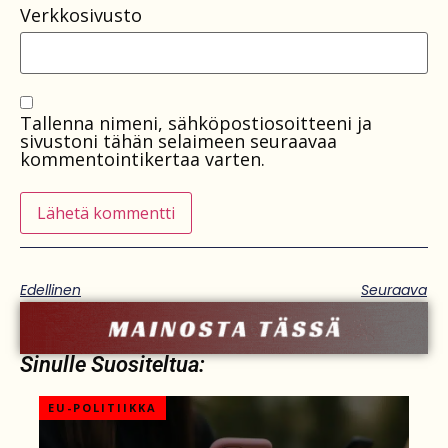
Verkkosivusto
Tallenna nimeni, sähköpostiosoitteeni ja
sivustoni tähän selaimeen seuraavaa
kommentointikertaa varten.
Edellinen
Seuraava
Sinulle Suositeltua:
EU-POLITIIKKA