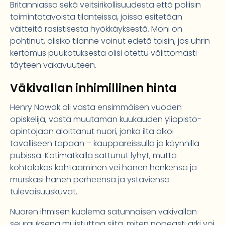
Britanniassa sekä veitsirikollisuudesta että poliisin
toimintatavoista tilanteissa, joissa esitetään
väitteitä rasistisesta hyökkäyksestä. Moni on
pohtinut, olisiko tilanne voinut edetä toisin, jos uhrin
kertomus puukotuksesta olisi otettu välittömästi
täyteen vakavuuteen.
Väkivallan inhimillinen hinta
Henry Nowak oli vasta ensimmäisen vuoden
opiskelija, vasta muutaman kuukauden yliopisto-
opintojaan aloittanut nuori, jonka ilta alkoi
tavalliseen tapaan – kauppareissulla ja käynnillä
pubissa. Kotimatkalla sattunut lyhyt, mutta
kohtalokas kohtaaminen vei hänen henkensä ja
murskasi hänen perheensä ja ystäviensä
tulevaisuuskuvat.
Nuoren ihmisen kuolema satunnaisen väkivallan
seurauksena muistuttaa siitä, miten nopeasti arki voi