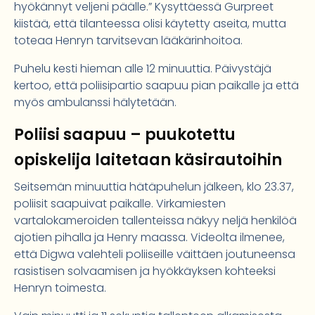
hyökännyt veljeni päälle.” Kysyttäessä Gurpreet
kiistää, että tilanteessa olisi käytetty aseita, mutta
toteaa Henryn tarvitsevan lääkärinhoitoa.
Puhelu kesti hieman alle 12 minuuttia. Päivystäjä
kertoo, että poliisipartio saapuu pian paikalle ja että
myös ambulanssi hälytetään.
Poliisi saapuu – puukotettu
opiskelija laitetaan käsirautoihin
Seitsemän minuuttia hätäpuhelun jälkeen, klo 23.37,
poliisit saapuivat paikalle. Virkamiesten
vartalokameroiden tallenteissa näkyy neljä henkilöä
ajotien pihalla ja Henry maassa. Videolta ilmenee,
että Digwa valehteli poliiseille väittäen joutuneensa
rasistisen solvaamisen ja hyökkäyksen kohteeksi
Henryn toimesta.