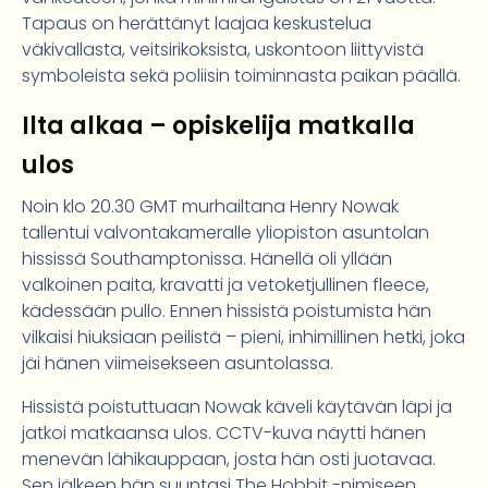
Tapaus on herättänyt laajaa keskustelua
väkivallasta, veitsirikoksista, uskontoon liittyvistä
symboleista sekä poliisin toiminnasta paikan päällä.
Ilta alkaa – opiskelija matkalla
ulos
Noin klo 20.30 GMT murhailtana Henry Nowak
tallentui valvontakameralle yliopiston asuntolan
hississä Southamptonissa. Hänellä oli yllään
valkoinen paita, kravatti ja vetoketjullinen fleece,
kädessään pullo. Ennen hissistä poistumista hän
vilkaisi hiuksiaan peilistä – pieni, inhimillinen hetki, joka
jäi hänen viimeisekseen asuntolassa.
Hissistä poistuttuaan Nowak käveli käytävän läpi ja
jatkoi matkaansa ulos. CCTV-kuva näytti hänen
menevän lähikauppaan, josta hän osti juotavaa.
Sen jälkeen hän suuntasi The Hobbit -nimiseen