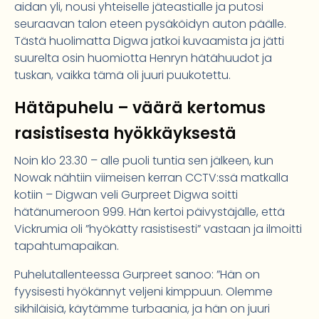
aidan yli, nousi yhteiselle jäteastialle ja putosi
seuraavan talon eteen pysäköidyn auton päälle.
Tästä huolimatta Digwa jatkoi kuvaamista ja jätti
suurelta osin huomiotta Henryn hätähuudot ja
tuskan, vaikka tämä oli juuri puukotettu.
Hätäpuhelu – väärä kertomus
rasistisesta hyökkäyksestä
Noin klo 23.30 – alle puoli tuntia sen jälkeen, kun
Nowak nähtiin viimeisen kerran CCTV:ssä matkalla
kotiin – Digwan veli Gurpreet Digwa soitti
hätänumeroon 999. Hän kertoi päivystäjälle, että
Vickrumia oli ”hyökätty rasistisesti” vastaan ja ilmoitti
tapahtumapaikan.
Puhelutallenteessa Gurpreet sanoo: ”Hän on
fyysisesti hyökännyt veljeni kimppuun. Olemme
sikhiläisiä, käytämme turbaania, ja hän on juuri