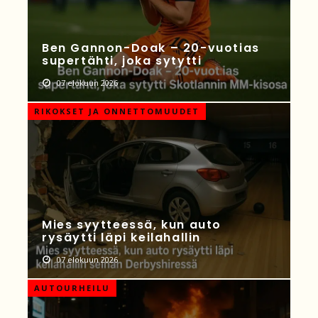
Ben Gannon-Doak – 20-vuotias
supertähti, joka sytytti
07 elokuun 2026
RIKOKSET JA ONNETTOMUUDET
Mies syytteessä, kun auto
rysäytti läpi keilahallin
07 elokuun 2026
AUTOURHEILU