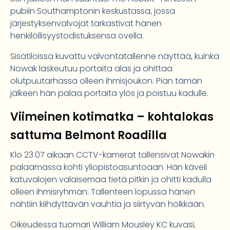
pubiin Southamptonin keskustassa, jossa
järjestyksenvalvojat tarkastivat hänen
henkilöllisyystodistuksensa ovella.
Sisätiloissa kuvattu valvontatallenne näyttää, kuinka
Nowak laskeutuu portaita alas ja ohittaa
olutpuutarhassa olleen ihmisjoukon. Pian tämän
jälkeen hän palaa portaita ylös ja poistuu kadulle.
Viimeinen kotimatka – kohtalokas
sattuma Belmont Roadilla
Klo 23.07 aikaan CCTV-kamerat tallensivat Nowakin
palaamassa kohti yliopistoasuntoaan. Hän käveli
katuvalojen valaisemaa tietä pitkin ja ohitti kadulla
olleen ihmisryhmän. Tallenteen lopussa hänen
nähtiin kiihdyttävän vauhtia ja siirtyvän hölkkään.
Oikeudessa tuomari William Mousley KC kuvasi,