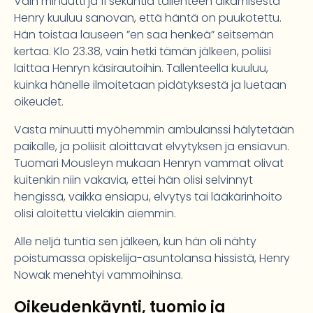
Vain minuutti ja 11 sekuntia tallenteen alkamisesta
Henry kuuluu sanovan, että häntä on puukotettu.
Hän toistaa lauseen ”en saa henkeä” seitsemän
kertaa. Klo 23.38, vain hetki tämän jälkeen, poliisi
laittaa Henryn käsirautoihin. Tallenteella kuuluu,
kuinka hänelle ilmoitetaan pidätyksestä ja luetaan
oikeudet.
Vasta minuutti myöhemmin ambulanssi hälytetään
paikalle, ja poliisit aloittavat elvytyksen ja ensiavun.
Tuomari Mousleyn mukaan Henryn vammat olivat
kuitenkin niin vakavia, ettei hän olisi selvinnyt
hengissä, vaikka ensiapu, elvytys tai lääkärinhoito
olisi aloitettu vieläkin aiemmin.
Alle neljä tuntia sen jälkeen, kun hän oli nähty
poistumassa opiskelija-asuntolansa hissistä, Henry
Nowak menehtyi vammoihinsa.
Oikeudenkäynti, tuomio ja