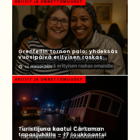
KRIISIT JA ONNETTOMUUDET
Grenfellin tornon palo: yhdeksäs
vuosipäivä erityisen raskas
06 elokuun 2026
KRIISIT JA ONNETTOMUUDET
Turistijuna kaatui Cártaman
tapasjuhlilla – 17 loukkaantui