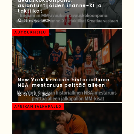
avauskokoonpano:
asiantuntijoiden ihanne-XI ja
taktiikat
08 elokuun 2026
AUTOURHEILU
New York Knicksin historiallinen
NBA-mestaruus peittää alleen
08 elokuun 2026
AFRIKAN JALKAPALLO