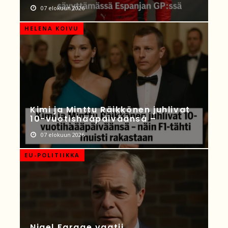
07 elokuun 2026
HELENA KOIVU
Kimi ja Minttu Räikkönen juhlivat
10-vuotishääpäiväänsä –
07 elokuun 2026
EU-POLITIIKKA
Nigel Farage vaatii