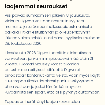
laajemmat seuraukset
Viisi päivää surmaamisen jälkeen, 8. joulukuuta,
Vickrum Digwaa vastaan nostettiin syytteet
murhasta ja teräaseen hallussapidosta julkisella
paikalla. Pitkän esitutkinnan ja oikeudenkäynnin
jälkeen valamiehistö totesi hänet syylliseksi murhaan
28. toukokuuta 2026.
1. kesäkuuta 2026 Digwa tuomittiin elinkautiseen
vankeuteen, jonka minimipituudeksi määrättiin 21
vuotta. Tuomari Mousley korosti tuomion
perusteluissa erityisesti sitä, että Digwa ei
ainoastaan kantanut kahta veistä, vaan myös käytti
suurempaa tikaria tietoisesti puolustuskyvytöntä
uhria vastaan ja jatkoi tämän kärsimyksen
kuvaamista sen sijaan, että olisi pyrkinyt auttamaan.
Tapaus on herättänyt laajaa keskustelua