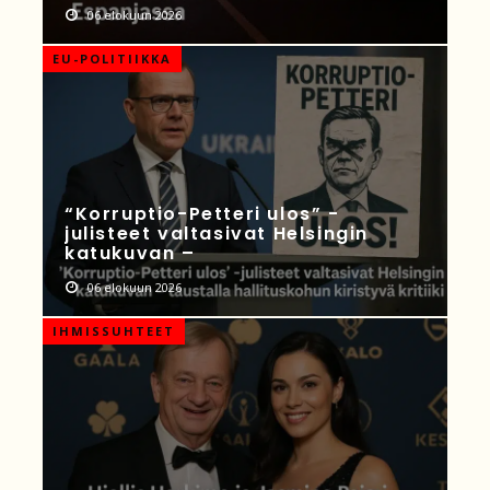
06 elokuun 2026
EU-POLITIIKKA
“Korruptio-Petteri ulos” -
julisteet valtasivat Helsingin
katukuvan –
06 elokuun 2026
IHMISSUHTEET