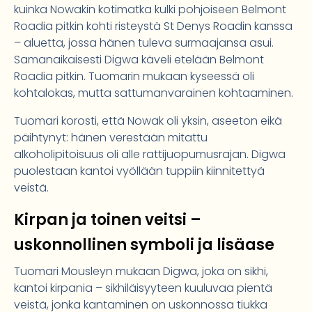
kuinka Nowakin kotimatka kulki pohjoiseen Belmont
Roadia pitkin kohti risteystä St Denys Roadin kanssa
– aluetta, jossa hänen tuleva surmaajansa asui.
Samanaikaisesti Digwa käveli etelään Belmont
Roadia pitkin. Tuomarin mukaan kyseessä oli
kohtalokas, mutta sattumanvarainen kohtaaminen.
Tuomari korosti, että Nowak oli yksin, aseeton eikä
päihtynyt: hänen verestään mitattu
alkoholipitoisuus oli alle rattijuopumusrajan. Digwa
puolestaan kantoi vyöllään tuppiin kiinnitettyä
veistä.
Kirpan ja toinen veitsi –
uskonnollinen symboli ja lisäase
Tuomari Mousleyn mukaan Digwa, joka on sikhi,
kantoi kirpania – sikhiläisyyteen kuuluvaa pientä
veistä, jonka kantaminen on uskonnossa tiukka