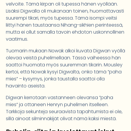
velvoite. Tämä kirpan oli tupessa hänen vyöllään.
Lisäksi Digwalla oli mukanaan toinen, huomattavasti
suurempi tikari, myös tupessa. Tämä isompi veitsi
liittyi hänen taustaansa Nihang-sikhien perinteessä,
mutta ei ollut samalla tavoin ehdoton uskonnollinen
vaatimus.
Tuomarin mukaan Nowak alkoi kuvata Digwan vyöllä
olevaa veistä puhelimellaan. Tässä vaiheessa hän
saattoi huomata myös suuremman tikarin. Mousley
kertoi, että Nowak kysyi Digwalta, onko tämä ”paha
mies” – kysymys, jonka taustalla saattoi olla
havainto aseista.
Digwan kerrotaan vastanneen olevansa ”paha
mies” ja ottaneen Henryn puhelimen itselleen.
Tarkkoja sekunteja seuraavista tapahtumista ei ole,
sillä ainoat silminnäkijät olivat nämä kaksi miestä.