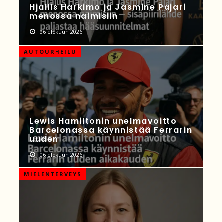
Hjallis Harkimo ja Jasmine Pajari
menossa naimisiin
06 elokuun 2026
AUTOURHEILU
Lewis Hamiltonin unelmavoitto
Barcelonassa käynnistää Ferrarin
uuden
06 elokuun 2026
MIELENTERVEYS