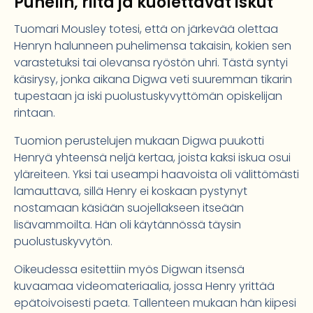
Puhelin, riita ja kuolettavat iskut
Tuomari Mousley totesi, että on järkevää olettaa
Henryn halunneen puhelimensa takaisin, kokien sen
varastetuksi tai olevansa ryöstön uhri. Tästä syntyi
käsirysy, jonka aikana Digwa veti suuremman tikarin
tupestaan ja iski puolustuskyvyttömän opiskelijan
rintaan.
Tuomion perustelujen mukaan Digwa puukotti
Henryä yhteensä neljä kertaa, joista kaksi iskua osui
yläreiteen. Yksi tai useampi haavoista oli välittömästi
lamauttava, sillä Henry ei koskaan pystynyt
nostamaan käsiään suojellakseen itseään
lisävammoilta. Hän oli käytännössä täysin
puolustuskyvytön.
Oikeudessa esitettiin myös Digwan itsensä
kuvaamaa videomateriaalia, jossa Henry yrittää
epätoivoisesti paeta. Tallenteen mukaan hän kiipesi