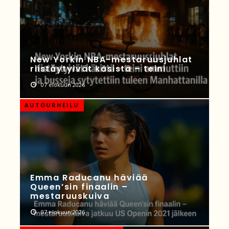
New Yorkin NBA-mestaruusjuhlat
riistäytyivät käsistä – teini
07 elokuun 2026
AUTOURHEILU
Emma Raducanu häviää
Queen’sin finaalin –
mestaruuskuiva
07 elokuun 2026