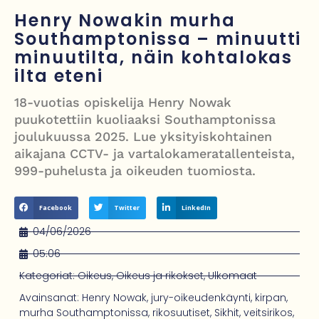
Grenfellin tornon palo: yhdeksäs vuosipäivä erityisen raskas omaisille
Henry Nowakin murha
Southamptonissa – minuutti
Turistijuna kaatui Cártaman tapasjuhlilla – 17 loukkaantui Espanjassa
minuutilta, näin kohtalokas
Työläistaustainen kansanedustaja avaa 30-vuotisen taistelunsa
ilta eteni
kuukautisterveyden ja endometrioosin hoidon puolesta
18-vuotias opiskelija Henry Nowak
PT Vatanen antoi porttikiellon Juhana Tegelbergille – tiukka
puukotettiin kuoliaaksi Southamptonissa
joulukuussa 2025. Lue yksityiskohtainen
välienselvittely PTV Gymillä tallentui videolle
aikajana CCTV- ja vartalokameratallenteista,
999-puhelusta ja oikeuden tuomiosta.
Facebook
Twitter
LinkedIn
04/06/2026
05:06
Kategoriat:
Oikeus
,
Oikeus ja rikokset
,
Ulkomaat
Avainsanat:
Henry Nowak
,
jury-oikeudenkäynti
,
kirpan
,
murha Southamptonissa
,
rikosuutiset
,
Sikhit
,
veitsirikos
,