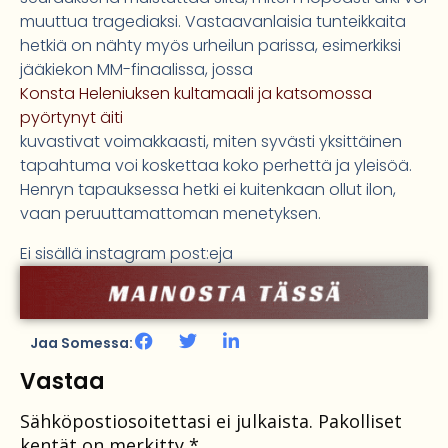
muuttua tragediaksi. Vastaavanlaisia tunteikkaita
hetkiä on nähty myös urheilun parissa, esimerkiksi
jääkiekon MM-finaalissa, jossa
Konsta Heleniuksen kultamaali ja katsomossa
pyörtynyt äiti
kuvastivat voimakkaasti, miten syvästi yksittäinen
tapahtuma voi koskettaa koko perhettä ja yleisöä.
Henryn tapauksessa hetki ei kuitenkaan ollut ilon,
vaan peruuttamattoman menetyksen.
Ei sisällä instagram post:eja
Jaa Somessa:
Vastaa
Sähköpostiosoitettasi ei julkaista.
Pakolliset
kentät on merkitty
*