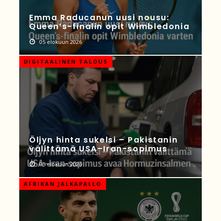
Emma Raducanun uusi nousu:
Queen’s-finalin opit Wimbledonia
05 elokuun 2026
DIGITAALINEN TALOUS
Öljyn hinta sukelsi – Pakistanin
välittämä USA–Iran-sopimus
05 elokuun 2026
AFRIKAN JALKAPALLO