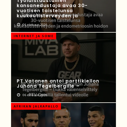
Työläistaustainen
kansanedustaja avaa 30-
vuotisen taistelunsa
kuukautisterveyden ja
06 elokuun 2026
INTERNET JA SOME
PT Vatanen antoi porttikiellon
Juhana Tegelbergille –
06 elokuun 2026
AFRIKAN JALKAPALLO