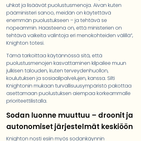
uhkat ja lisäävät puolustusmenoja. Aivan kuten
pääministeri sanoo, meidän on käytettävä
enemmän puolustukseen – ja tehtävä se
nopeammin. Haasteena on, että ministerien on
tehtävä vaikeita valintoja eri menokohteiden välillä”,
Knighton totesi.
Tämä tarkoittaa käytännössä sitä, että
puolustusmenojen kasvattaminen kilpailee muun
julkisen talouden, kuten terveydenhuollon,
koulutuksen ja sosiaalipalvelujen, kanssa. Silti
Knightonin mukaan turvallisuusympäristö pakottaa
asettamaan puolustuksen aiempaa korkeammalle
prioriteettilistalla.
Sodan luonne muuttuu – droonit ja
autonomiset järjestelmät keskiöön
Knighton nosti esiin myös sodankäynnin