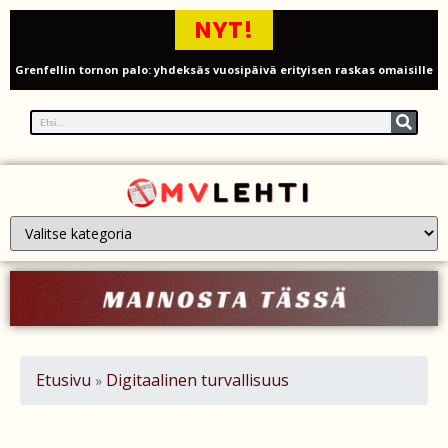
NYT!
Grenfellin tornon palo: yhdeksäs vuosipäivä erityisen raskas omaisille
Turistijuna kaatui Cártaman tapasjuhlilla – 17 loukkaantui Espanjassa
Työläistaustainen kansanedustaja avaa 30-vuotisen taistelunsa
kuukautisterveyden ja endometrioosin hoidon puolesta
PT Vatanen antoi porttikiellon Juhana Tegelbergille – tiukka
välienselvittely PTV Gymillä tallentui videolle
Iso-Britannia heikentämässä sähköautojen myyntitavoitetta – mitä
muutos tarkoittaa?
12 kuollut laskuvarjohyppykoneen onnettomuudessa Missourissa –
Etusivu
Digitaalinen turvallisuus
»
mitä tiedetään traagisesta turmasta
Öljyn hinta sukelsi – Pakistanin välittämä USA–Iran-sopimus avaa