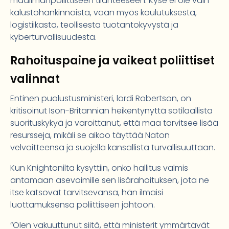
maailmanpoliittiseen tilanteeseen. Kyse ei ole vain
kalustohankinnoista, vaan myös koulutuksesta,
logistiikasta, teollisesta tuotantokyvystä ja
kyberturvallisuudesta.
Rahoituspaine ja vaikeat poliittiset
valinnat
Entinen puolustusministeri, lordi Robertson, on
kritisoinut Ison-Britannian heikentynyttä sotilaallista
suorituskykyä ja varoittanut, että maa tarvitsee lisää
resursseja, mikäli se aikoo täyttää Naton
velvoitteensa ja suojella kansallista turvallisuuttaan.
Kun Knightonilta kysyttiin, onko hallitus valmis
antamaan asevoimille sen lisärahoituksen, jota ne
itse katsovat tarvitsevansa, hän ilmaisi
luottamuksensa poliittiseen johtoon.
“Olen vakuuttunut siitä, että ministerit ymmärtävät