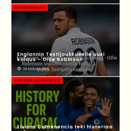
AUTOURHEILU
Englannin Testijoukkueelle uusi
kolaus – Ollie Robinson
06 elokuun 2026
AFRIKAN JALKAPALLO
Livano Comenencia teki historiaa