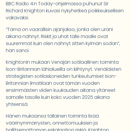
BBC Radio 4:n Today-ohjelmassa puhunut Sir
Richard Knighton kuvasi nykyhetkeä poikkeuksellisen
vakavaksi.
“Tämä on vaarallisin ajanjakso, jonka olen urani
aikana nähnyt. Riskit ja uhat tälle maalle ovat
suuremmat kuin olen nähnyt sitten kylmän sodan”,
hän sanoi.
Knightonin mukaan Venäjän sotilaallinen toiminta
Ison-Britannian lähialueilla on kiihtynyt. Venäläisten
strategisten sotilaskoneiden tunkeutumiset Ison-
Britannian ilmatilaan ovat tämän vuoden
ensimmäisten viiden kuukauden aikana yltäneet
samalle tasolle kuin koko vuoden 2025 aikana
yhteensä.
Hänen mukaansa tällainen toiminta lisää
väärinymmärrysten, onnettomuuksien ja
hallitsemattoman eskalaation riskiä. Knighton