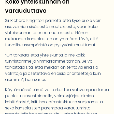
Koko yhteiskunnan on
varauduttava
Sir Richard Knighton painotti, että kyse ei ole vain
asevoimien sisäisestä muutoksesta, vaan koko
yhteiskunnan asennemuutoksesta. Hänen
mukaansa kansalaisten on ymmärrettävä, että
turvallisuusympäristö on pysyvästi muuttunut.
“On tärkeää, että yhteiskunta ja me kaikki
tunnistamme ja ymmärrämme tämän. Se voi
tarkoittaa sitä, että meidän on tehtävä erilaisia
valintoja ja asetettava erilaisia prioriteetteja kuin
aiemmin”, hän sanoi.
Käytännössä tämä voi tarkoittaa vahvempaa tukea
puolustusinvestoinneille, valmiusjärjestelmien
kehittämistä, kriittisen infrastruktuurin suojaamista
sekä kansalaisten parempaa varautumista