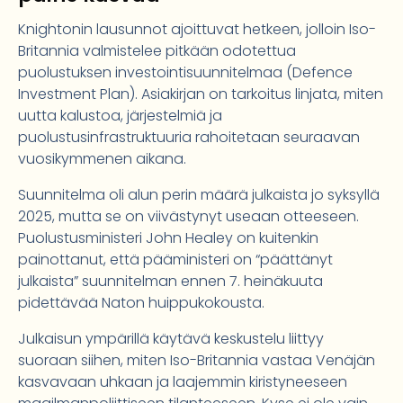
Knightonin lausunnot ajoittuvat hetkeen, jolloin Iso-
Britannia valmistelee pitkään odotettua
puolustuksen investointisuunnitelmaa (Defence
Investment Plan). Asiakirjan on tarkoitus linjata, miten
uutta kalustoa, järjestelmiä ja
puolustusinfrastruktuuria rahoitetaan seuraavan
vuosikymmenen aikana.
Suunnitelma oli alun perin määrä julkaista jo syksyllä
2025, mutta se on viivästynyt useaan otteeseen.
Puolustusministeri John Healey on kuitenkin
painottanut, että pääministeri on “päättänyt
julkaista” suunnitelman ennen 7. heinäkuuta
pidettävää Naton huippukokousta.
Julkaisun ympärillä käytävä keskustelu liittyy
suoraan siihen, miten Iso-Britannia vastaa Venäjän
kasvavaan uhkaan ja laajemmin kiristyneeseen