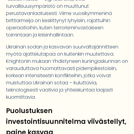
turvallisuusympäristö on muuttunut
perustavanlaatuisesti. Viime vuosikymmeninä
brittiarmeija on keskittynyt lyhyisiin, rajattuihin
operaatioihin, kuten terrorisminvastaiseen
toimintaan ja kriisinhallintaan.
Ukrainan sodan ja kasvavan suurvaltajännitteen
myötä ajattelutapaa on kuitenkin muutettava.
Knightonin mukaan Yhdistyneen kuningaskunnan on
varauduttava huomattavasti pidempikestoisiin,
korkean intensiteetin konflikteihin, jotka voivat
muistuttaa Ukrainan sotaa – kuluttavia,
teknologisesti vaativia ja yhteiskuntaa laajasti
kuormittavia.
Puolustuksen
investointisuunnitelma viivästellyt,
paine kasvaa