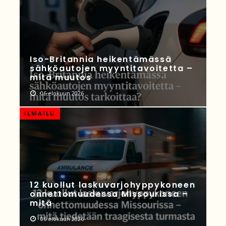
Iso-Britannia heikentämässä
sähköautojen myyntitavoitetta –
mitä muutos
06 elokuun 2026
ILMAILU
12 kuollut laskuvarjohyppykoneen
onnettomuudessa Missourissa –
mitä
06 elokuun 2026