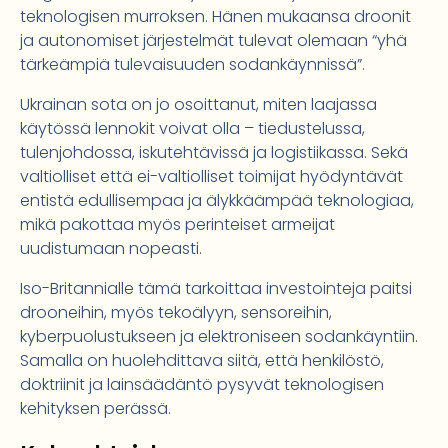
teknologisen murroksen. Hänen mukaansa droonit
ja autonomiset järjestelmät tulevat olemaan “yhä
tärkeämpiä tulevaisuuden sodankäynnissä”.
Ukrainan sota on jo osoittanut, miten laajassa
käytössä lennokit voivat olla – tiedustelussa,
tulenjohdossa, iskutehtävissä ja logistiikassa. Sekä
valtiolliset että ei-valtiolliset toimijat hyödyntävät
entistä edullisempaa ja älykkäämpää teknologiaa,
mikä pakottaa myös perinteiset armeijat
uudistumaan nopeasti.
Iso-Britannialle tämä tarkoittaa investointeja paitsi
drooneihin, myös tekoälyyn, sensoreihin,
kyberpuolustukseen ja elektroniseen sodankäyntiin.
Samalla on huolehdittava siitä, että henkilöstö,
doktriinit ja lainsäädäntö pysyvät teknologisen
kehityksen perässä.