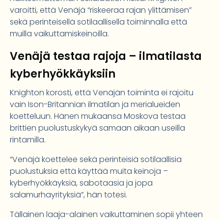
varoitti, että Venäjä “riskeeraa rajan ylittämisen”
sekä perinteisellä sotilaallisella toiminnalla että
muilla vaikuttamiskeinoilla.
Venäjä testaa rajoja – ilmatilasta
kyberhyökkäyksiin
Knighton korosti, että Venäjän toiminta ei rajoitu
vain Ison-Britannian ilmatilan ja merialueiden
koetteluun. Hänen mukaansa Moskova testaa
brittien puolustuskykyä samaan aikaan useilla
rintamilla.
“Venäjä koettelee sekä perinteisiä sotilaallisia
puolustuksia että käyttää muita keinoja –
kyberhyökkäyksiä, sabotaasia ja jopa
salamurhayrityksiä”, hän totesi.
Tällainen laaja-alainen vaikuttaminen sopii yhteen