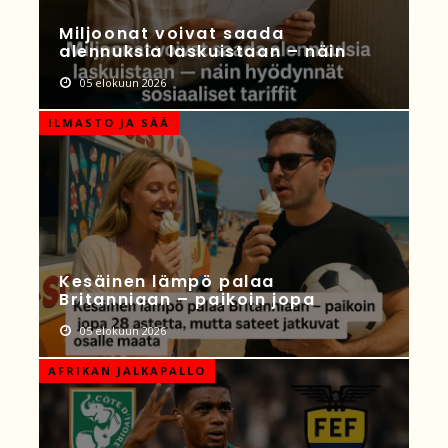
Miljoonat voivat saada
alennuksia laskuistaan – näin
05 elokuun 2026
ILMASTO JA SÄÄ
Kesäinen lämpö palaa
Britanniaan – paikoin jopa
05 elokuun 2026
AFRIKAN JALKAPALLO