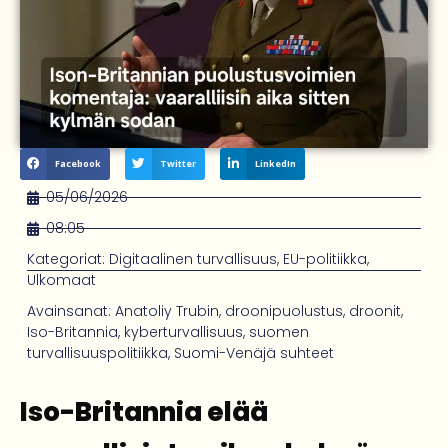
Facebook
Twitter
LinkedIn
05/06/2026
08:05
Kategoriat:
Digitaalinen turvallisuus
,
EU-politiikka
,
Ulkomaat
Avainsanat:
Anatoliy Trubin
,
droonipuolustus
,
droonit
,
Iso-Britannia
,
kyberturvallisuus
,
suomen
turvallisuuspolitiikka
,
Suomi-Venäjä suhteet
Iso-Britannia elää