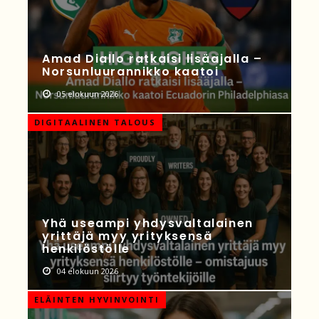
Amad Diallo ratkaisi lisäajalla –
Norsunluurannikko kaatoi
05 elokuun 2026
DIGITAALINEN TALOUS
Yhä useampi yhdysvaltalainen
yrittäjä myy yrityksensä
henkilöstölle
04 elokuun 2026
ELÄINTEN HYVINVOINTI