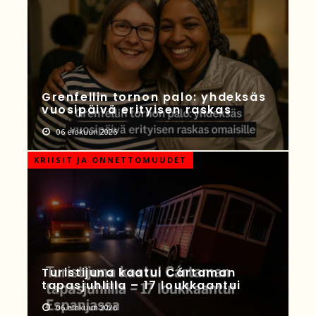
Grenfellin tornon palo: yhdeksäs
vuosipäivä erityisen raskas
06 elokuun 2026
KRIISIT JA ONNETTOMUUDET
Turistijuna kaatui Cártaman
tapasjuhlilla – 17 loukkaantui
06 elokuun 2026