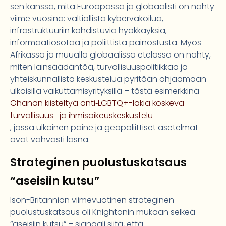
sen kanssa, mitä Euroopassa ja globaalisti on nähty
viime vuosina: valtiollista kybervakoilua,
infrastruktuuriin kohdistuvia hyökkäyksiä,
informaatiosotaa ja poliittista painostusta. Myös
Afrikassa ja muualla globaalissa etelässä on nähty,
miten lainsäädäntöä, turvallisuuspolitiikkaa ja
yhteiskunnallista keskustelua pyritään ohjaamaan
ulkoisilla vaikuttamisyrityksillä – tästä esimerkkinä
Ghanan kiisteltyä anti‑LGBTQ+-lakia koskeva
turvallisuus- ja ihmisoikeuskeskustelu
, jossa ulkoinen paine ja geopoliittiset asetelmat
ovat vahvasti läsnä.
Strateginen puolustuskatsaus
“aseisiin kutsu”
Ison-Britannian viimevuotinen strateginen
puolustuskatsaus oli Knightonin mukaan selkeä
“aseisiin kutsu” – signaali siitä, että