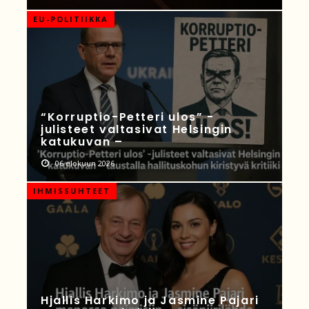
EU-POLITIIKKA
“Korruptio-Petteri ulos” -
julisteet valtasivat Helsingin
katukuvan –
06 elokuun 2026
IHMISSUHTEET
Hjallis Harkimo ja Jasmine Pajari