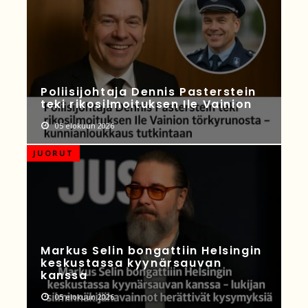
Poliisijohtaja Dennis Pasterstein
teki rikosilmoituksen Ile Vainion
05 elokuun 2026
JUORUT
Markus Selin bongattiin Helsingin
keskustassa kyynärsauvan
kanssa
05 elokuun 2026