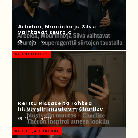
Arbeloa, Mourinho ja Silva
vaihtavat seuroja –
06 elokuun 2026
AUTOUUTISET
Kerttu Rissaselta rohkea
hiustyylin muutos – Charlize
06 elokuun 2026
AUTOT JA LIIKENNE