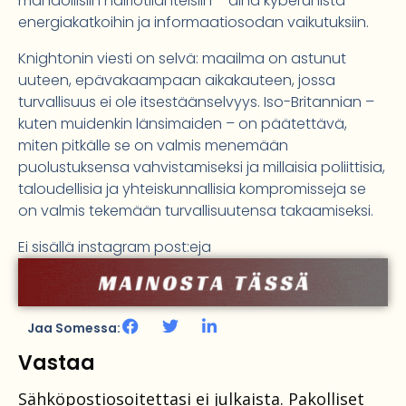
mahdollisiin häiriötilanteisiin – aina kyberuhista
energiakatkoihin ja informaatiosodan vaikutuksiin.
Knightonin viesti on selvä: maailma on astunut
uuteen, epävakaampaan aikakauteen, jossa
turvallisuus ei ole itsestäänselvyys. Iso-Britannian –
kuten muidenkin länsimaiden – on päätettävä,
miten pitkälle se on valmis menemään
puolustuksensa vahvistamiseksi ja millaisia poliittisia,
taloudellisia ja yhteiskunnallisia kompromisseja se
on valmis tekemään turvallisuutensa takaamiseksi.
Ei sisällä instagram post:eja
Jaa Somessa:
Vastaa
Sähköpostiosoitettasi ei julkaista.
Pakolliset