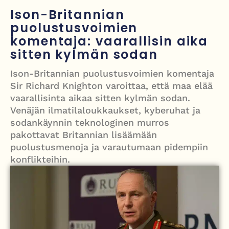
Hormuzinsalmen
Ison-Britannian
puolustusvoimien
Poliisijohtaja Dennis Pasterstein teki rikosilmoituksen Ile Vainion
komentaja: vaarallisin aika
törkyrunosta – kunnianloukkaus tutkintaan
sitten kylmän sodan
Israelin isku Beirutiin kiristää jännitteitä – Hezbollah, Iran ja
Ison-Britannian puolustusvoimien komentaja
tulitaukosopu vaakalaudalla
Sir Richard Knighton varoittaa, että maa elää
vaarallisinta aikaa sitten kylmän sodan.
Roy Hattersley – työväenpuolueen modernisoija, joka jäi oppositioon
Venäjän ilmatilaloukkaukset, kyberuhat ja
mutta muutti politiikan suunnan
sodankäynnin teknologinen murros
pakottavat Britannian lisäämään
puolustusmenoja ja varautumaan pidempiin
konflikteihin.