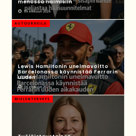
menossa naimisiin
06 elokuun 2026
AUTOURHEILU
Lewis Hamiltonin unelmavoitto
Barcelonassa käynnistää Ferrarin
uuden
06 elokuun 2026
MIELENTERVEYS