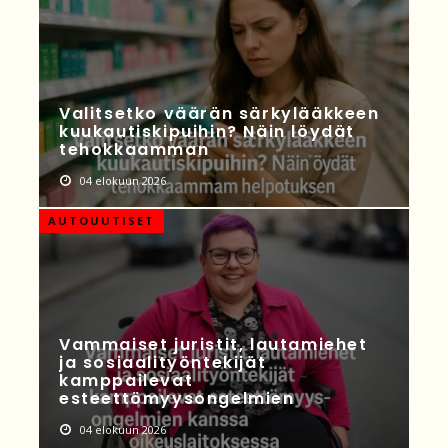
Valitsetko väärän särkylääkkeen
kuukautiskipuihin? Näin löydät
tehokkaamman
04 elokuun 2026
AUTOUUTISET
Vammaiset juristit, lautamiehet
ja sosiaalityöntekijät
kamppailevat
esteettömyysongelmien
04 elokuun 2026