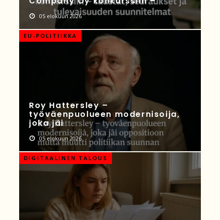
Company Oy konkurssiin –
05 elokuun 2026
EU-POLITIIKKA
Roy Hattersley –
työväenpuolueen modernisoija,
joka jäi
05 elokuun 2026
DIGITAALINEN TALOUS